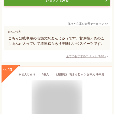
ショップでみる
価格と在庫を
楽天
でチェック
>>
だんごっ鼻
こちらは岐阜県の老舗の水まんじゅうです。甘さ控えめのこ
しあんが入っていて清涼感もあり美味しい和スイーツです。
全てのおすすめコメント
(
1
件)
>
13
no.
水まんじゅう 6個入 （夏限定） 葛まんじゅう お中元 暑中見舞い 贈り物 ギフト 和菓子 スイーツ 夏限定 熨斗対応 熱海 老舗 上品 間瀬 祖父 祖母 義父 義母 実家 お土産 生菓子 涼菓 伊豆 のどごし 冷蔵 クール便 御中元 お菓子 残暑見舞い お盆