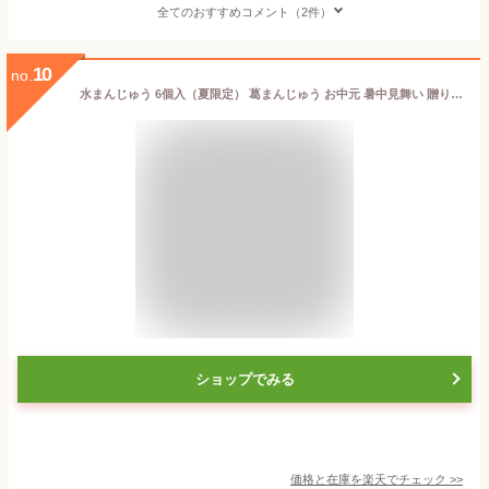
全てのおすすめコメント（2件）
10
no.
水まんじゅう 6個入（夏限定） 葛まんじゅう お中元 暑中見舞い 贈り物 ギフト 和菓子 スイーツ 夏限定 熨斗対応 熱海 老舗 上品 間瀬 祖父 祖母 義父 義母 実家 お土産 生菓子 涼菓 伊豆 のどごし 冷蔵 クール便 御中元 お菓子 残暑見舞い お盆
ショップでみる
価格と在庫を
楽天
でチェック
>>