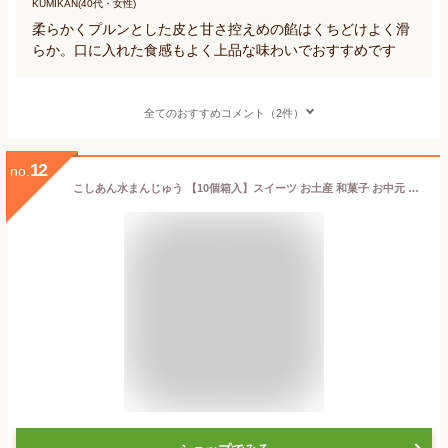
KUMIKAN(40代・女性)
柔らかくプルンとした皮と甘さ控えめの餡はくちどけよく滑
らか。口に入れた食感もよく上品な味わいでおすすめです
全てのおすすめコメント（2件）
12
no.
こしあん水まんじゅう 【10個箱入】スイーツ お土産 和菓子 お中元 お菓子 和スイーツ 詰め合わせ 贈り物 低カロリー 手土産 お茶菓子 水饅頭 葛まんじゅう 菓子折り 岐阜県 老舗 水まんじゅう あんこ 誕生日プレゼント 内祝い 退職 お供え プレゼント お返し 送料無料