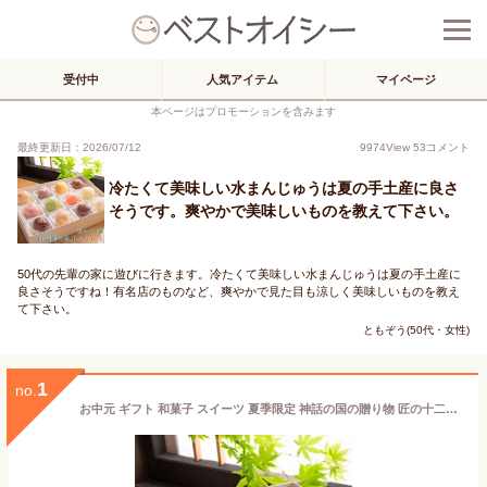
受付中
人気アイテム
マイページ
本ページはプロモーションを含みます
最終更新日：2026/07/12
9974
View
53
コメント
冷たくて美味しい水まんじゅうは夏の手土産に良さ
そうです。爽やかで美味しいものを教えて下さい。
50代の先輩の家に遊びに行きます。冷たくて美味しい水まんじゅうは夏の手土産に
良さそうですね！有名店のものなど、爽やかで見た目も涼しく美味しいものを教え
て下さい。
ともぞう(50代・女性)
1
no.
お中元 ギフト 和菓子 スイーツ 夏季限定 神話の国の贈り物 匠の十二撰「出雲国の水まんじゅう」 父の日ギフト 送料無料（北海道・沖縄を除く）