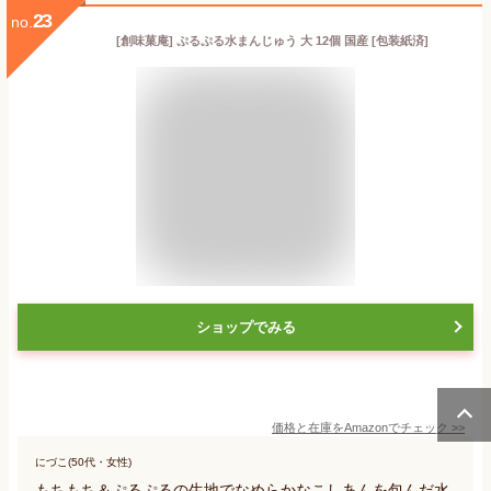
23
no.
[創味菓庵] ぷるぷる水まんじゅう 大 12個 国産 [包装紙済]
ショップでみる
価格と在庫を
Amazon
でチェック
>>
にづこ(50代・女性)
もちもち＆ぷるぷるの生地でなめらかなこしあんを包んだ水