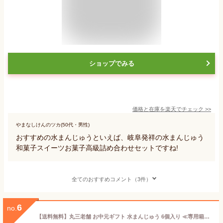
ショップでみる
価格と在庫を
楽天
でチェック
>>
やまなしけんのツカ(50代・男性)
おすすめの水まんじゅうといえば、岐阜発祥の水まんじゅう
和菓子スイーツお菓子高級詰め合わせセットですね!
全てのおすすめコメント（3件）
6
no.
【送料無料】丸三老舗 お中元ギフト 水まんじゅう 6個入り ≪専用箱入り≫ 御中元 個包装 和菓子 スイーツ 高級 お取り寄せ あんこ 夏ギフト 暑中御見舞