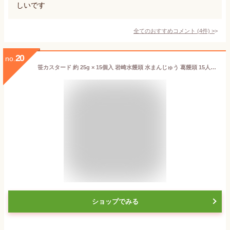
しいです
全てのおすすめコメント
(
4
件)
>
20
no.
笹カスタード 約 25g × 15個入 岩崎水饅頭 水まんじゅう 葛饅頭 15人前 15人分 スイーツ デザート おやつ 和菓子 洋菓子 和風 家庭用 業務用 [店舗にもお勧め] [食卓にもお勧め] [冷凍食品] お返し
ショップでみる