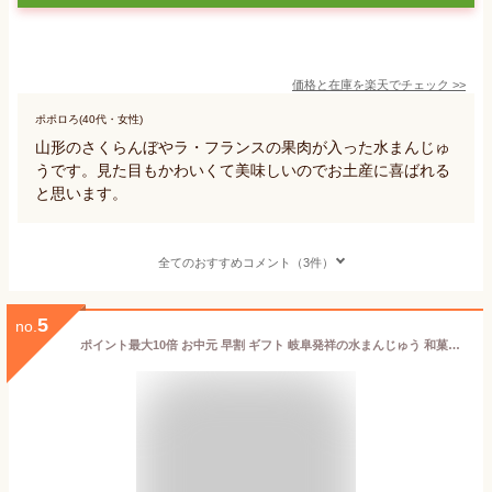
価格と在庫を
楽天
でチェック
>>
ポポロろ(40代・女性)
山形のさくらんぼやラ・フランスの果肉が入った水まんじゅ
うです。見た目もかわいくて美味しいのでお土産に喜ばれる
と思います。
全てのおすすめコメント（3件）
5
no.
ポイント最大10倍 お中元 早割 ギフト 岐阜発祥の水まんじゅう 和菓子 スイーツ お菓子 高級 詰め合わせ 送料無料 御中元 あす楽 プレゼント 夏ギフト 贈り物 7大特典 誕生日祝い 内祝 涼しい お取り寄せ 栗きんとん 高級食材 ヒンヤリ 5種類の 水まんじゅう セット 10個入