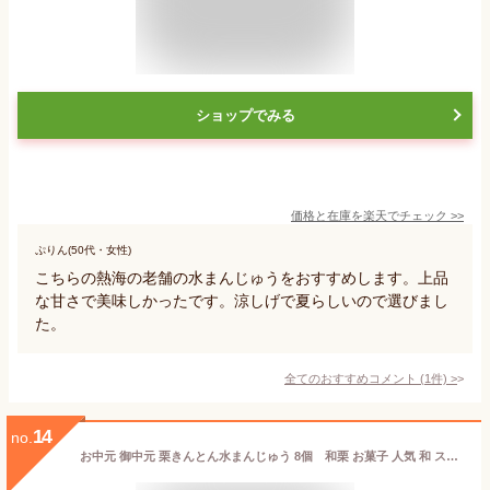
ショップでみる
価格と在庫を
楽天
でチェック
>>
ぷりん(50代・女性)
こちらの熱海の老舗の水まんじゅうをおすすめします。上品
な甘さで美味しかったです。涼しげで夏らしいので選びまし
た。
全てのおすすめコメント
(
1
件)
>
14
no.
お中元 御中元 栗きんとん水まんじゅう 8個 和栗 お菓子 人気 和 スイーツ ひとくち 高級 おかし 和菓子 栗菓子 ギフト プレゼント 手土産 個包装 お取り寄せ 2000円 送料無料