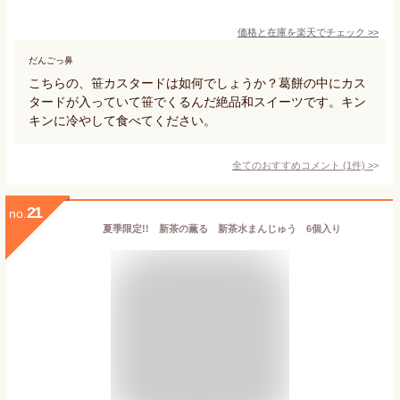
価格と在庫を
楽天
でチェック
>>
だんごっ鼻
こちらの、笹カスタードは如何でしょうか？葛餅の中にカス
タードが入っていて笹でくるんだ絶品和スイーツです。キン
キンに冷やして食べてください。
全てのおすすめコメント
(
1
件)
>
21
no.
夏季限定!! 新茶の薫る 新茶水まんじゅう 6個入り