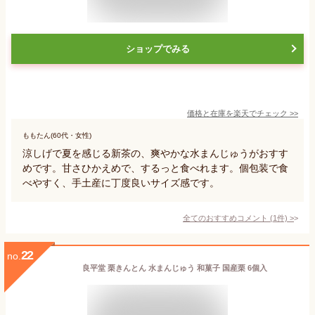
ショップでみる
価格と在庫を
楽天
でチェック
>>
ももたん(60代・女性)
涼しげで夏を感じる新茶の、爽やかな水まんじゅうがおすす
めです。甘さひかえめで、するっと食べれます。個包装で食
べやすく、手土産に丁度良いサイズ感です。
全てのおすすめコメント
(
1
件)
>
22
no.
良平堂 栗きんとん 水まんじゅう 和菓子 国産栗 6個入