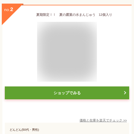
2
no.
夏期限定！！ 夏の露菓の水まんじゅう 12個入り
ショップでみる
価格と在庫を
楽天
でチェック
>>
どんどん(50代・男性)