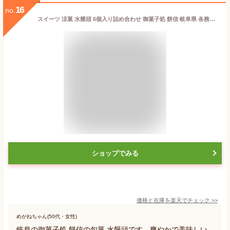
16
no.
スイーツ 涼菓 水饅頭 6個入り詰め合わせ 御菓子処 餅信 岐阜県 各務原市 小豆 白桃 木苺 抹茶 マンゴー 巨峰 フルーツ 手土産 和菓子
ショップでみる
価格と在庫を
楽天
でチェック
>>
めがねちゃん(50代・女性)
岐阜の御菓子処 餅信の旬菓 水饅頭です。爽やかで美味しい