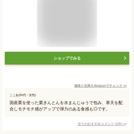
ショップでみる
価格と在庫を
Amazon
でチェック
>>
ここあ(50代・女性)
国産栗を使った栗きんとんを水まんじゅうで包み、寒天を配
合しモチモチ感がアップで弾力のある食感も◎です。
全てのおすすめコメント
(
1
件)
>