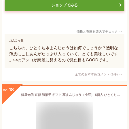
ショップでみる
価格と在庫を
楽天
でチェック
>>
だんごっ鼻
こちらの、ひとくち水まんじゅうは如何でしょうか？透明な
薄皮にこしあんがたっぷり入っていて、とても美味しいです
。中のアンコが綺麗に見えるので見た目もGOODです。
全てのおすすめコメント
(
1
件)
>
18
no.
鶴屋光信 京都 和菓子 ギフト 葛まんじゅう（小豆） 5個入 ひとくちサイズの京都のお菓子