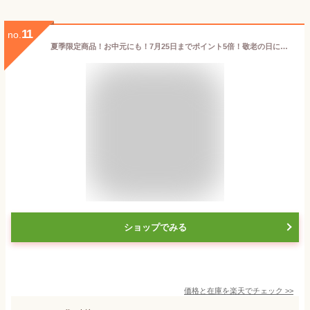
11
no.
夏季限定商品！お中元にも！7月25日までポイント5倍！敬老の日にも！送料無料【手作りの和菓子屋】夏の定番和菓子 とろ〜りこしあん 水まんじゅう 10個入【marutaya】【RCP】御中元
ショップでみる
価格と在庫を
楽天
でチェック
>>