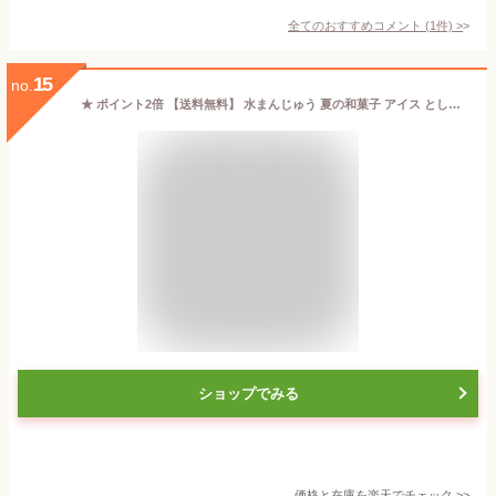
全てのおすすめコメント
(
1
件)
>
15
no.
★ ポイント2倍 【送料無料】 水まんじゅう 夏の和菓子 アイス としても ひんやりプルプル こしあん 白6個 冷凍便 送料無料 父の日 ギフト
ショップでみる
価格と在庫を
楽天
でチェック
>>