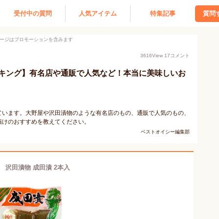
受付中の質問
人気アイテム
特集記事
質問
ージはプロモーションを含みます
3616
View
17
コメント
キング】有名店や通販で人気など！本当に美味しいお
ています。大野屋や沢田漬物のような有名店のもの、通販で人気のもの、
漬けのおすすめを教えてください。
ベストオイシー編集部
沢田漬物 成田漬 2本入