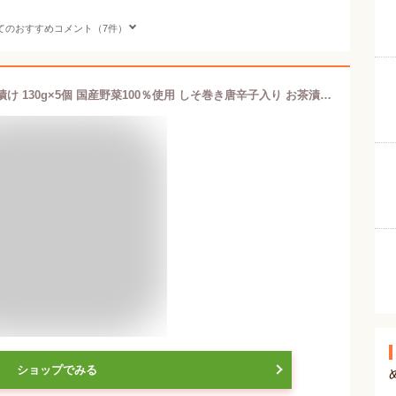
てのおすすめコメント（7件）
【送料無料】国産きゅうりのてっぽう漬け 130g×5個 国産野菜100％使用 しそ巻き唐辛子入り お茶漬け 青唐辛子 しその葉 ご飯のお供 鉄砲漬け お酒の肴 しょうゆ漬け 胡瓜のてっぽう漬け キュウリてつぽう漬け 本醸造醬油漬 漬物 季折
ショップでみる