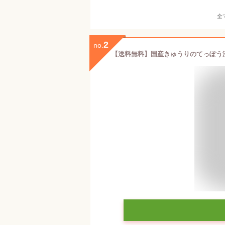
全
2
no.