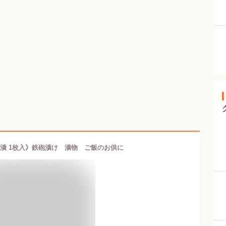
漬 1枚入》鉄砲漬け 漬物 ご飯のお供に