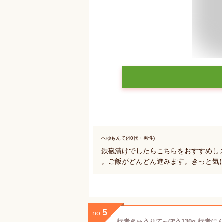
へゆもんて(40代・男性)
鉄砲漬けでしたらこちらをおすすめし
。ご飯がどんどん進みます。きっと気
5
no.
行者きゅうりてっぽう130g 行者