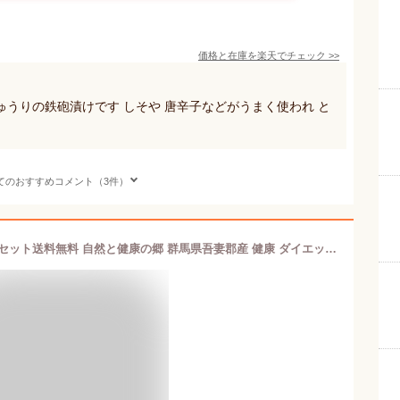
価格と在庫を
楽天
でチェック
>>
うりの鉄砲漬けです しそや 唐辛子などがうまく使われ と
てのおすすめコメント（3件）
【国産原料使用】沢田の味 鉄砲漬 1本セット送料無料 自然と健康の郷 群馬県吾妻郡産 健康 ダイエット ギフト プレゼント バレンタインデー プチギフト お茶 内祝い チャイ 2025