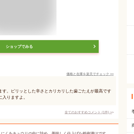
ショップでみる
価格と在庫を
楽天
でチェック
>>
ます。ピリッとした辛さとカリカリした歯ごたえが最高です
に入りますよ。
全てのおすすめコメント
(
1
件)
>
にんにくをキュウリの中に詰め、美味しく仕上げた鉄砲漬けです。