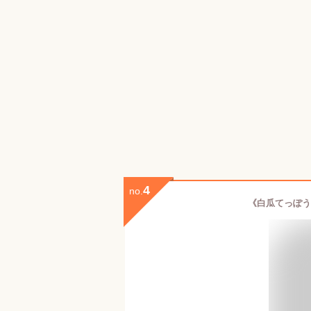
4
no.
《白瓜てっぽう