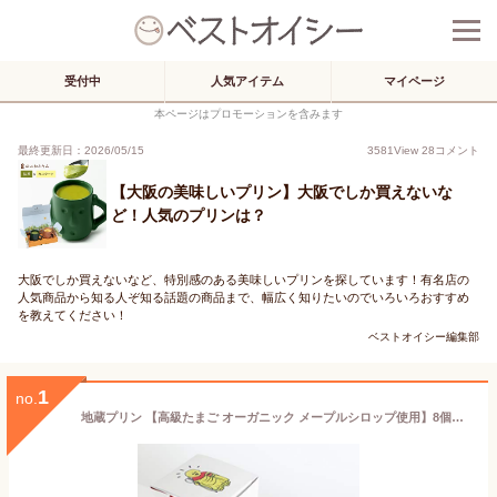
受付中
人気アイテム
マイページ
本ページはプロモーションを含みます
最終更新日：2026/05/15
3581
View
28
コメント
【大阪の美味しいプリン】大阪でしか買えないな
ど！人気のプリンは？
大阪でしか買えないなど、特別感のある美味しいプリンを探しています！有名店の
人気商品から知る人ぞ知る話題の商品まで、幅広く知りたいのでいろいろおすすめ
を教えてください！
ベストオイシー編集部
1
no.
地蔵プリン 【高級たまご オーガニック メープルシロップ使用】8個セット 洋菓子 大阪 お取り寄せ/洋菓子ギフト ギフト プレゼント 内祝い 誕生日 贈答 バレンタイン 生菓子 プリン