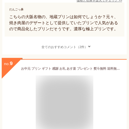
価格と在庫を
楽天
でチェック
>>
だんごっ鼻
こちらの大阪名物の、地蔵プリンは如何でしょうか？元々、
焼き肉屋のデザートとして提供していたプリンで人気がある
ので商品化したプリンだそうです。濃厚な極上プリンです。
全てのおすすめコメント（2件）
9
no.
お中元 プリン ギフト 感謝 お礼 あす楽 プレゼント 熨斗無料 送料無料 手土産 化粧箱入り 地蔵プリン 洋菓子 贈り物 プレミアム スイーツ デザート ブランド卵 龍のたまご 使用 濃厚 なめらか 誕生日 お取り寄せ お祝い 内祝い お返し お土産 8個 BOX