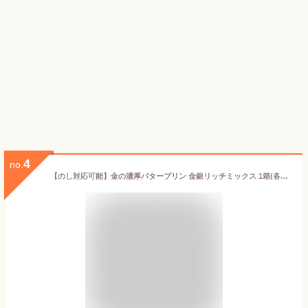
4
no.
【のし対応可能】金の濃厚バタープリン 金銀リッチミックス 1箱(各3個入) 堀江スイーツ工房