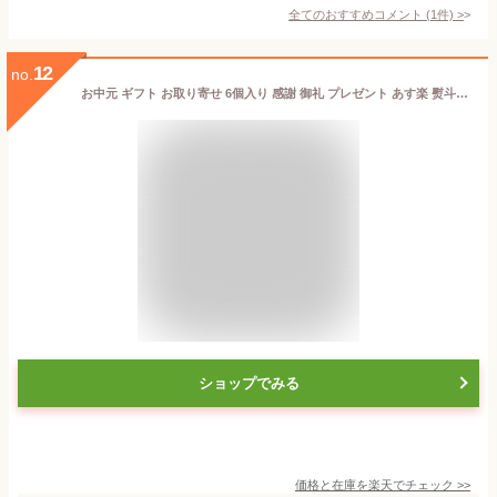
全てのおすすめコメント
(
1
件)
>
12
no.
お中元 ギフト お取り寄せ 6個入り 感謝 御礼 プレゼント あす楽 熨斗無料 スイーツ 送料無料 贅沢 お祝い 大阪名物 地蔵 プリン 内祝い 龍のたまご 濃厚 誕生日 お土産 お取り寄せ なめらか ご褒美 デザート おやつ 楽天1位獲得 6個バラ
ショップでみる
価格と在庫を
楽天
でチェック
>>