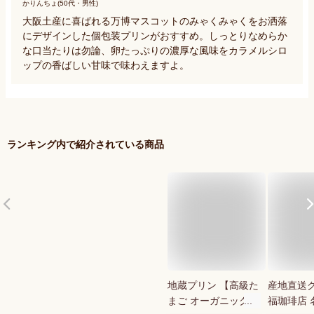
かりんちょ(50代・男性)
大阪土産に喜ばれる万博マスコットのみゃくみゃくをお洒落
にデザインした個包装プリンがおすすめ。しっとりなめらか
な口当たりは勿論、卵たっぷりの濃厚な風味をカラメルシロ
ップの香ばしい甘味で味わえますよ。
ランキング内で紹介されている商品
地蔵プリン 【高級た
産地直送
まご オーガニック
福珈琲店 