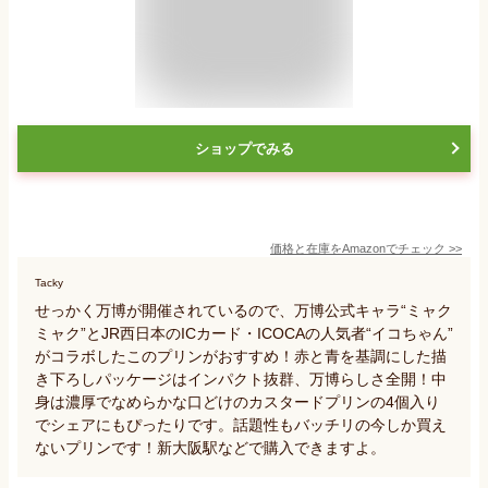
ショップでみる
価格と在庫を
Amazon
でチェック
>>
Tacky
せっかく万博が開催されているので、万博公式キャラ“ミャク
ミャク”とJR西日本のICカード・ICOCAの人気者“イコちゃん”
がコラボしたこのプリンがおすすめ！赤と青を基調にした描
き下ろしパッケージはインパクト抜群、万博らしさ全開！中
身は濃厚でなめらかな口どけのカスタードプリンの4個入り
でシェアにもぴったりです。話題性もバッチリの今しか買え
ないプリンです！新大阪駅などで購入できますよ。