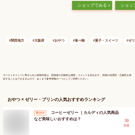
メープルシロップ使
セット【
ショップでみる
ショッ
用】8個セット 洋菓
イーツギフ
子 大阪 お取り寄せ/
洋菓子ギフト ギフト
プレゼント 内祝い
誕生日 贈答 バレン
タイン 生菓子 プリ
関西地方
大阪府
おやつ
食べ物
菓子・スイーツ
ゼリ
ン
※
ベストオイシー
に寄せられた投稿内容は、投稿者の主観的な感想・コメントを含みます。 投稿の信憑性・正確性を保
証することはできませんので、あくまで参考情報の一つとしてご利用ください。
おやつ × ゼリー・プリン
の人気おすすめランキング
コーヒーゼリー ｜カルディの人気商品
受付中
など美味しいおすすめは？
39
回答