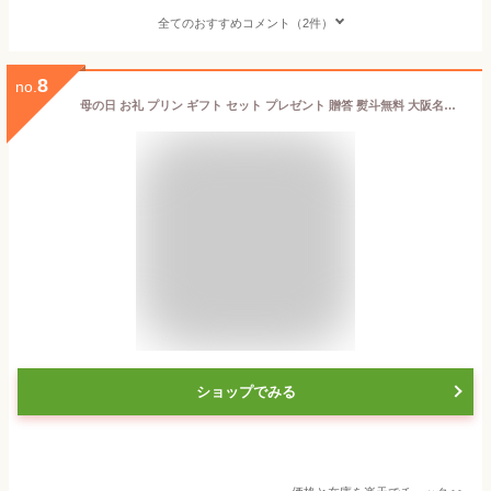
全てのおすすめコメント（2件）
8
no.
母の日 お礼 プリン ギフト セット プレゼント 贈答 熨斗無料 大阪名物 手土産 化粧箱入り 洋菓子 お取り寄せ 地蔵プリン 贈り物 スイーツ デザート ブランド卵 龍のたまご 濃厚 極上 なめらか お歳暮 誕生日 お祝い 新年度 内祝い お返し お土産 送料無料 あす楽 8個 BOX
ショップでみる