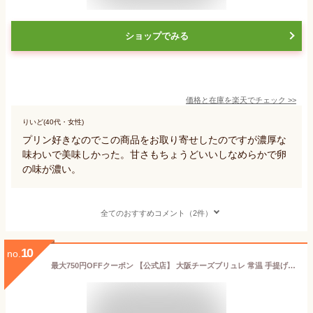
ショップでみる
価格と在庫を
楽天
でチェック
>>
りいど(40代・女性)
プリン好きなのでこの商品をお取り寄せしたのですが濃厚な
味わいで美味しかった。甘さもちょうどいいしなめらかで卵
の味が濃い。
全てのおすすめコメント（2件）
10
no.
最大750円OFFクーポン 【公式店】 大阪チーズブリュレ 常温 手提げ袋付 ブリュレ ケーキ チーズケーキ プリン 大阪 大阪土産 お土産 おみやげ ギフト トーラク 誕生日プレゼント 誕生日 人気 日持ち 新生活 春のご挨拶 母の日