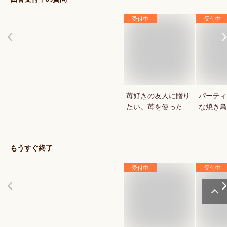
受付中
受付中
苺好きの友人に贈り
パーティ
たい。苺を使ったお
な焼き鳥
菓子・スイーツを教
していま
えてください。
もうすぐ終了
受付中
受付中