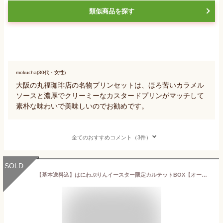
類似商品を探す
mokucha(30代・女性)
大阪の丸福珈琲店の名物プリンセットは、ほろ苦いカラメル
ソースと濃厚でクリーミーなカスタードプリンがマッチして
素朴な味わいで美味しいのでお勧めです。
全てのおすすめコメント（3件）
SOLD
【基本送料込】はにわぷりんイースター限定カルテットBOX【オーナメントチョコ付カスタード・いちごジュレ・パンプキン・ほうじ茶】4個入り 食べ比べ スイーツ 卒業 入学 プリン イースター プレゼント 大阪土産 贈答 お祝い 内祝 お礼 かわいい ふわとろ 変わった