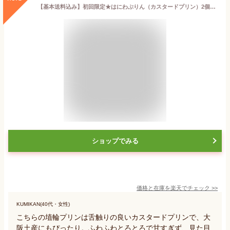
【基本送料込み】初回限定★はにわぷりん（カスタードプリン）2個SET 人気 洋菓子 スイーツ プチギフト お取り寄せ ハニワ プリン 埴輪 陶器 歴史 世界遺産 大阪土産 ご当地スイーツ お取り寄せ ふわふわ とろとろ
ショップでみる
価格と在庫を
楽天
でチェック
>>
KUMIKAN(40代・女性)
こちらの埴輪プリンは舌触りの良いカスタードプリンで、大
阪土産にもぴったり。ふわふわとろとろで甘すぎず、見た目