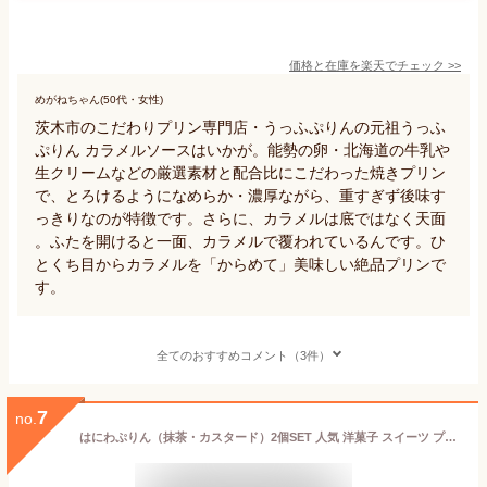
価格と在庫を
楽天
でチェック
>>
めがねちゃん(50代・女性)
茨木市のこだわりプリン専門店・うっふぷりんの元祖うっふ
ぷりん カラメルソースはいかが。能勢の卵・北海道の牛乳や
生クリームなどの厳選素材と配合比にこだわった焼きプリン
で、とろけるようになめらか・濃厚ながら、重すぎず後味す
っきりなのが特徴です。さらに、カラメルは底ではなく天面
。ふたを開けると一面、カラメルで覆われているんです。ひ
とくち目からカラメルを「からめて」美味しい絶品プリンで
す。
全てのおすすめコメント（3件）
7
no.
はにわぷりん（抹茶・カスタード）2個SET 人気 洋菓子 スイーツ プチギフト お取り寄せ ギフト 大阪土産 埴輪 陶器 歴史 世界遺産 お礼 子供 誕生日 プレゼント 贈答 ご当地スイーツ 出産祝い 内祝い 母の日 父の日 御中元 ふわふわ ふわとろ はにわプリン