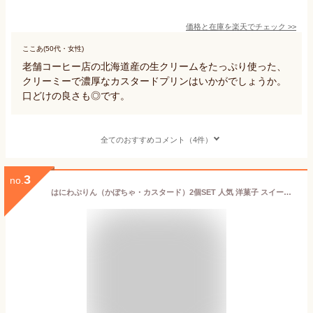
価格と在庫を
楽天
でチェック
>>
ここあ(50代・女性)
老舗コーヒー店の北海道産の生クリームをたっぷり使った、
クリーミーで濃厚なカスタードプリンはいかがでしょうか。
口どけの良さも◎です。
全てのおすすめコメント（4件）
3
no.
はにわぷりん（かぼちゃ・カスタード）2個SET 人気 洋菓子 スイーツ プチギフト お取り寄せ ギフト 大阪土産 古墳 埴輪 陶器 歴史 世界遺産 お礼 誕生日プレゼント 贈答 ご当地スイーツ 出産祝い 内祝い 節句 母の日 父の日 御中元 ホワイトデー