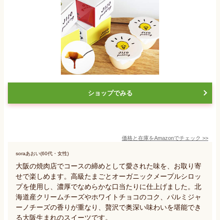
ショップでみる
価格と在庫を
Amazon
でチェック
>>
soraあおい(60代・女性)
大阪の焼肉店でコースの締めとして愛された味を、お取り寄
せで楽しめます。高級たまごとオーガニックメープルシロッ
プを使用し、濃厚でなめらかな口当たりに仕上げました。北
海道産クリームチーズやホワイトチョコのコク、パルミジャ
ーノチーズの香りが重なり、贅沢で奥深い味わいを堪能でき
る大阪生まれのスイーツです。