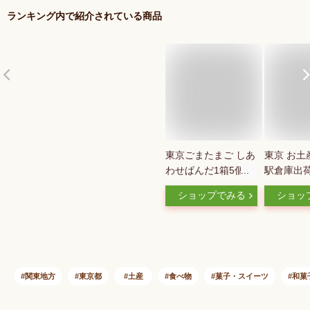
ランキング内で紹介されている商品
東京ごまたまご しあ
東京 お土
わせぱんだ1箱5個入
駅倉庫出
招きぱんだ ミルク餡
温・冷蔵商
ショップでみる
ショッ
パンダ柄
ンバン パ
ショコラ 
みやげ 東
京駅 上野
光 洋菓子
ンダ クッ
関東地方
東京都
土産
食べ物
菓子・スイーツ
和菓
ーツ お中
お歳暮 御