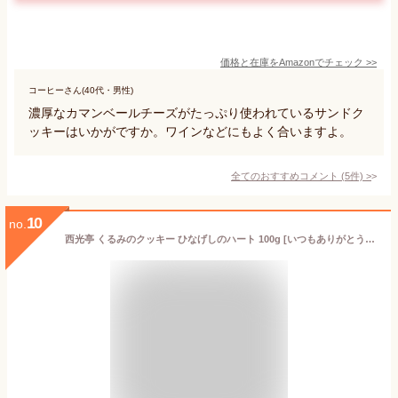
価格と在庫を
Amazon
でチェック
>>
コーヒーさん(40代・男性)
濃厚なカマンベールチーズがたっぷり使われているサンドク
ッキーはいかがですか。ワインなどにもよく合いますよ。
全てのおすすめコメント
(
5
件)
>
10
no.
西光亭 くるみのクッキー ひなげしのハート 100g [いつもありがとうございます] ご贈答に