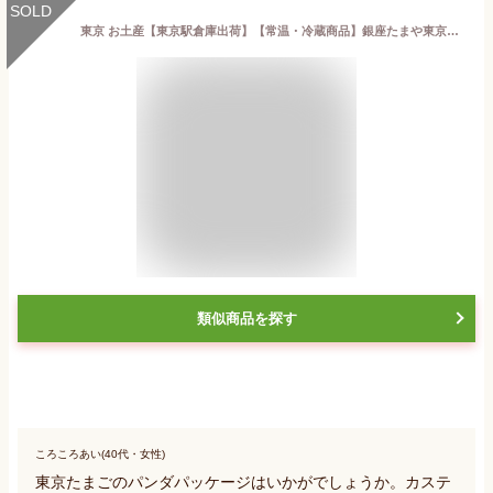
SOLD
東京 お土産【東京駅倉庫出荷】【常温・冷蔵商品】銀座たまや東京たまご パンダパッケージNおみやげ 土産 東京みやげ 東京駅 上野 動物園 ごまたまご 和菓子 和洋菓子 スイーツ お中元 御中元 お歳暮 御歳暮 内祝い 観光 ギフト プレゼント のし可
類似商品を探す
ころころあい(40代・女性)
東京たまごのパンダパッケージはいかがでしょうか。カステ