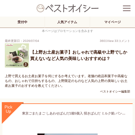
受付中
人気アイテム
マイページ
本ページはプロモーションを含みます
最終更新日：2026/07/04
3601
View
33
コメント
【上野お土産お菓子】おしゃれで高級や上野でしか
買えないなど人気の美味しいおすすめは？
上野で買えるお土産お菓子を何にするか考えています。老舗の絶品和菓子や高級な
もの、おしゃれで日持ちするもの、上野限定のものなど人気の上野の美味しいお土
産お菓子のおすすめを教えてください。
ベストオイシー編集部
Pick
Up
東京ごまたまご しあわせぱんだ1箱5個入 招きぱんだ ミルク餡 パンダ柄