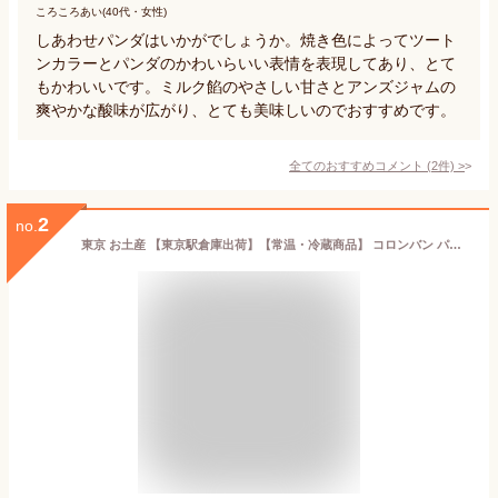
ころころあい(40代・女性)
しあわせパンダはいかがでしょうか。焼き色によってツート
ンカラーとパンダのかわいらいい表情を表現してあり、とて
もかわいいです。ミルク餡のやさしい甘さとアンズジャムの
爽やかな酸味が広がり、とても美味しいのでおすすめです。
全てのおすすめコメント
(
2
件)
>
2
no.
東京 お土産 【東京駅倉庫出荷】【常温・冷蔵商品】 コロンバン パンダの焼きショコラ 5個入 東京みやげ 東京土産 東京駅 上野駅 限定 観光 洋菓子 焼菓子 パンダ クッキー スイーツ お中元 御中元 お歳暮 御歳暮 内祝い ギフト プレゼント のし不可