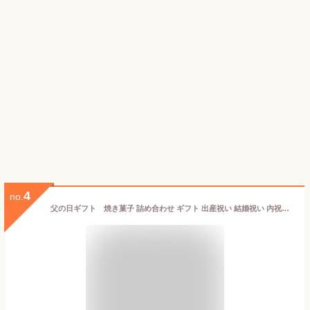
4
no.
父の日ギフト 焼き菓子 詰め合わせ ギフト 出産祝い 結婚祝い 内祝い 御挨拶 御礼 引越し菓子折り 御挨拶 粗品 のし紙 スイーツ 焼き菓子 ギフト 詰め合わせ /上野風月堂公式 東京カステラ/ 洋菓子 手土産 お返し プレゼント 御祝 御礼 結婚 出産 職場 会社 退職 送料無料