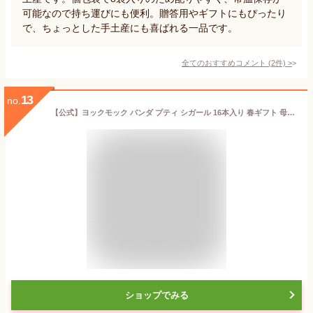
可能なので持ち運びにも便利。贈答用やギフトにもぴったり
で、ちょっとした手土産にも喜ばれる一品です。
全てのおすすめコメント
(
2
件)
>
13
no.
【公式】ヨックモック パンダ プティ シガール 16本入り 春ギフト 母の日 2026 詰め合わせ プレゼント スイーツ ギフト プチギフト クッキー 退職 洋菓子 お菓子 焼き菓子 手土産 個包装 お取り寄せ お礼 お祝い
ショップでみる