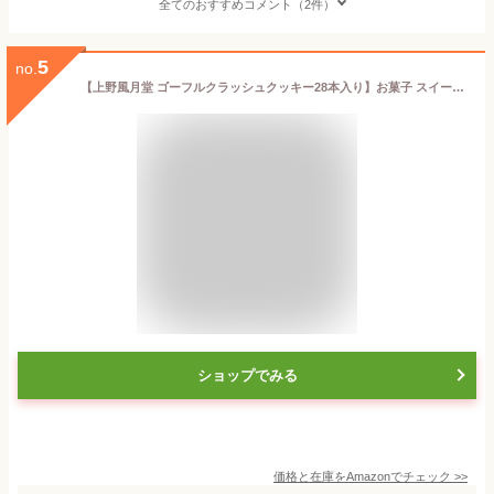
全てのおすすめコメント（2件）
5
no.
【上野風月堂 ゴーフルクラッシュクッキー28本入り】お菓子 スイーツ プレゼント 焼き菓子 ギフト 御礼 御祝 返礼 御挨拶 菓子折り 粗品 記念品 景品 上野風月堂 退職 クッキー ビスケット お歳暮 御歳暮 御中元
ショップでみる
価格と在庫を
Amazon
でチェック
>>