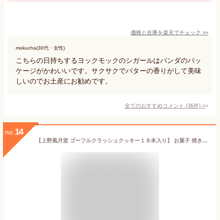
価格と在庫を
楽天
でチェック
>>
mokucha(30代・女性)
こちらの日持ちするヨックモックのシガールはパンダのパッ
ケージがかわいいです。サクサクでバターの香りがして美味
しいのでお土産にお勧めです。
全てのおすすめコメント
(
36
件)
>
14
no.
【上野風月堂 ゴーフルクラッシュクッキー１８本入り】 お菓子 焼き菓子 ギフト 御歳暮 お歳暮 スイーツ 御礼 御祝 返礼 御挨拶 菓子折り 御挨拶 粗品 ギフト お菓子 記念品 景品 粗品 上野風月堂 風月堂 退職 御挨拶 クッキー ビスケット