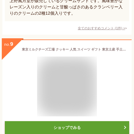
上野風月堂が販売しているクリームサンドです。風味豊かな
レーズン入りのクリームと甘酸っぱさのあるクランベリー入
りのクリームの2種12個入りです。
全てのおすすめコメント
(
1
件)
>
9
no.
東京ミルクチーズ工場 クッキー 人気 スイーツ ギフト 東京土産 手土産 個包装 プレゼント お返し 内祝い 焼き菓子 (ソルト＆カマンベールクッキー9枚)
ショップでみる