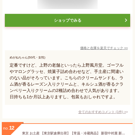
ショップでみる
価格と在庫を
楽天
でチェック
>>
めがねちゃん(50代・女性)
定番ですけど、上野の老舗といったら上野風月堂。ゴーフル
やマロングラッセ、焼菓子詰め合わせなど、手土産に間違い
のない品がそろっています。こちらのクリームサンドも、ラ
ム酒が香るレーズン入りクリームと、キルシュ酒が香るクラ
ンベリー入りクリームの2種詰め合わせで人気があります。
日持ちも1か月以上ありますし、包装もおしゃれですよ。
全てのおすすめコメント
(
1
件)
>
12
no.
東京 お土産 【東京駅倉庫出荷】【常温・冷蔵商品】 新宿中村屋 新宿カリーあられ 8袋入 おみやげ 東京土産 東京みやげ せんべい お菓子 和菓子 煎餅 贈答用 お中元 御中元 お歳暮 御歳暮 内祝い お取り寄せ ギフト プレゼント のし不可