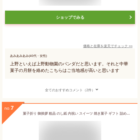
ショップでみる
価格と在庫を
楽天
でチェック
>>
あみあみあみ(40代・女性)
上野といえば上野動物園のパンダだと思います。それと中華
菓子の月餅を絡めたこちらはご当地感が高いと思います
全てのおすすめコメント（2件）
7
no.
菓子折り 御挨拶 粗品 のし紙 内祝い スイーツ 焼き菓子 ギフト 詰め合わせ 個包装 / 上野風月堂食べ比べセット4種 /洋洋菓子 手土産 お返し プレゼント 御祝 御礼 結婚 出産 職場 会社 退職 日持ち あす楽 送料無料