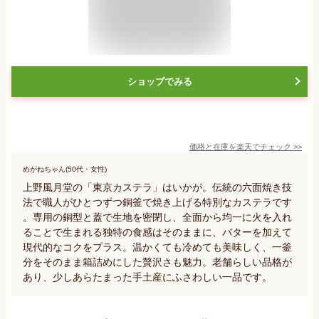
ショップでみる
価格と在庫を
楽天
でチェック
>>
めがねちゃん(50代・女性)
上野風月堂の「東京カステラ」はいかが。伝統の六面焼き技
法で職人がひとつずつ銅釜で焼き上げる特別なカステラです
。専用の銅型と蓋で生地を密閉し、全面から均一に火を入れ
ることで生まれる独特の食感はそのままに、バターを加えて
現代的なコクをプラス。温かくても冷めても美味しく、一釜
分をそのまま箱詰めにした贅沢さも魅力。老舗らしい品格が
あり、少しあらたまった手土産にふさわしい一品です。