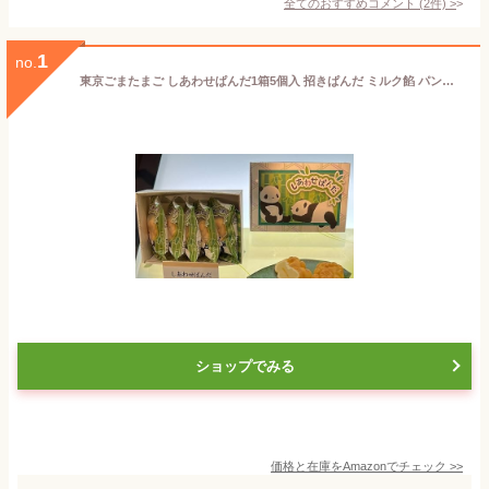
全てのおすすめコメント
(
2
件)
>
1
no.
東京ごまたまご しあわせぱんだ1箱5個入 招きぱんだ ミルク餡 パンダ柄
ショップでみる
価格と在庫を
Amazon
でチェック
>>