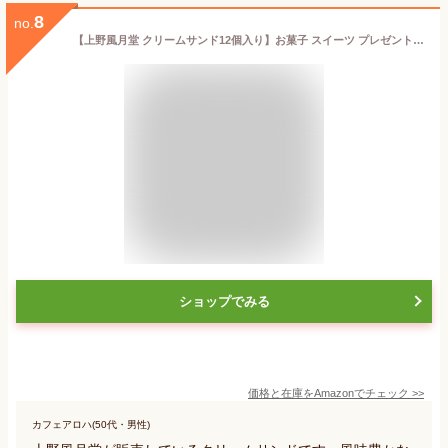
8
no.
【上野風月堂 クリームサンド12個入り】お菓子 スイーツ プレゼント 焼き菓子 ギフト 菓子折り 御挨拶 粗品 記念品 景品 風月堂 退職 母の日クッキー ビスケット レーズンサンド お歳暮 御歳暮 御中元
ショップでみる
価格と在庫を
Amazon
でチェック
>>
カフェアロハ(50代・男性)