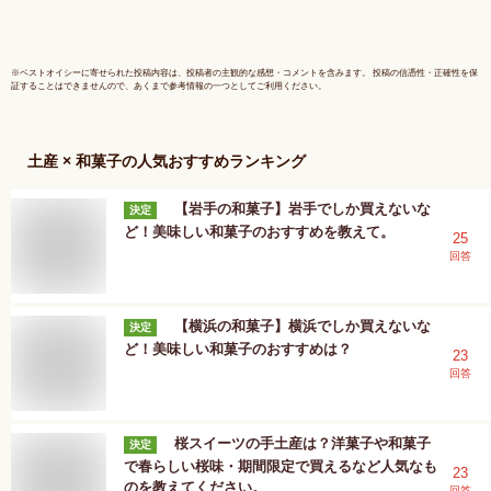
い ギフト
ト のし不
※
ベストオイシー
に寄せられた投稿内容は、投稿者の主観的な感想・コメントを含みます。 投稿の信憑性・正確性を保
証することはできませんので、あくまで参考情報の一つとしてご利用ください。
土産 × 和菓子
の人気おすすめランキング
【岩手の和菓子】岩手でしか買えないな
決定
ど！美味しい和菓子のおすすめを教えて。
25
回答
【横浜の和菓子】横浜でしか買えないな
決定
ど！美味しい和菓子のおすすめは？
23
回答
桜スイーツの手土産は？洋菓子や和菓子
決定
で春らしい桜味・期間限定で買えるなど人気なも
23
のを教えてください。
回答