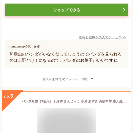
ショップでみる
価格と在庫を
楽天
でチェック
>>
nanacoco(40代・女性)
和歌山のパンダがいなくなってしまうのでパンダを見られる
のは上野だけ！になるので。パンダのお菓子がいいですね
全てのおすすめコメント（9件）
3
no.
パンダ月餅（9個入）｜月餅 まんじゅう 小豆 あずき 高級中華 東天紅 デザート スイーツ 中華菓子 菓子 お土産 手土産 おもたせ 贈り物 ギフト プレゼント ティータイム 食後 本格中華 上野土産 パンダ 日本製