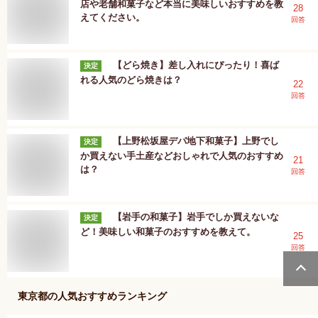
店や老舗和菓子など本当に美味しいおすすめを教
28
えてください。
回答
【どら焼き】差し入れにぴったり！喜ば
決定
れる人気のどら焼きは？
22
回答
【上野松坂屋デパ地下和菓子】上野でし
決定
か買えない手土産などおしゃれで人気のおすすめ
21
は？
回答
【岩手の和菓子】岩手でしか買えないな
決定
ど！美味しい和菓子のおすすめを教えて。
25
回答
東京都
の人気おすすめランキング