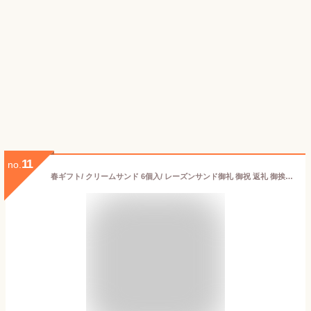
11
no.
春ギフト/ クリームサンド 6個入/ レーズンサンド御礼 御祝 返礼 御挨拶 焼き菓子 菓子折り 粗品 ギフト お菓子 洋菓子 スイーツ 内祝 個包装 詰め合わせ あす楽