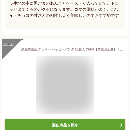
ラ生地の中に黒ごまのあんことペーストが入っていて、トロ
ッと出てくるのがクセになります。ゴマの風味がよく、ホワ
イトチョコの甘さとの相性もよく美味しいのでおすすめです
。
SOLD
泉屋東京店 クッキー ハッピーパンダ 28袋入 CI-HP【東京お土産】｜泉屋 クッキー 東京土産 東京お土産 パンダ お菓子 おみやげ みやげ お菓子 箱菓子 銘菓 プレゼント ギフト 手土産 洋菓子 お返し 挨拶 お礼 スイーツ お返し 帰省土産 お取り寄せ 缶 箱 かわいい
類似商品を探す