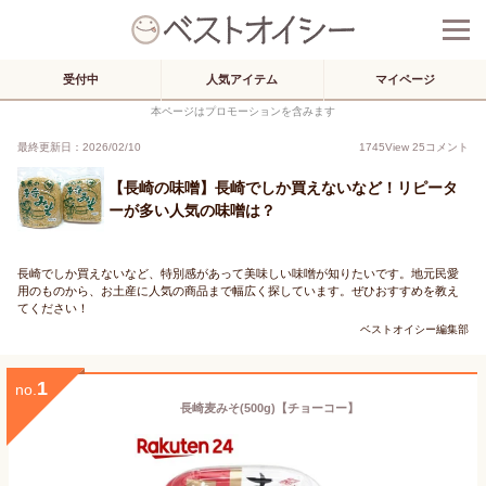
受付中
人気アイテム
マイページ
本ページはプロモーションを含みます
最終更新日：2026/02/10
1745
View
25
コメント
【長崎の味噌】長崎でしか買えないなど！リピータ
ーが多い人気の味噌は？
長崎でしか買えないなど、特別感があって美味しい味噌が知りたいです。地元民愛
用のものから、お土産に人気の商品まで幅広く探しています。ぜひおすすめを教え
てください！
ベストオイシー編集部
1
no.
長崎麦みそ(500g)【チョーコー】