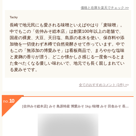
価格と在庫を
楽天
でチェック
>>
Tacky
長崎で地元民にも愛される味噌といえばやはり「麦味噌」。
中でもこの「佐仲みそ総本店」は創業100年以上の老舗で、
国産の裸麦、大豆、天日塩、島原の名水を使い、保存料や添
加物を一切使わず木樽で自然発酵させて作っています。中で
もこの「無添加の博愛みそ」は看板商品で、まろやかな塩味
と麦麹の香りが漂う、どこか懐かしさ感じる一度食べるとま
た食べたくなる優しい味わいで、地元でも長く親しまれてい
る麦みそです。
全てのおすすめコメント
(
1
件)
>
10
no.
[佐仲みそ総本店] みそ 島原特産 博愛みそ 1kg /味噌 みそ 田舎みそ 長崎県 島原 風味豊か 袋入り なつかしい味 ふるさとの味 麦みそ 島原のおみそ屋さん