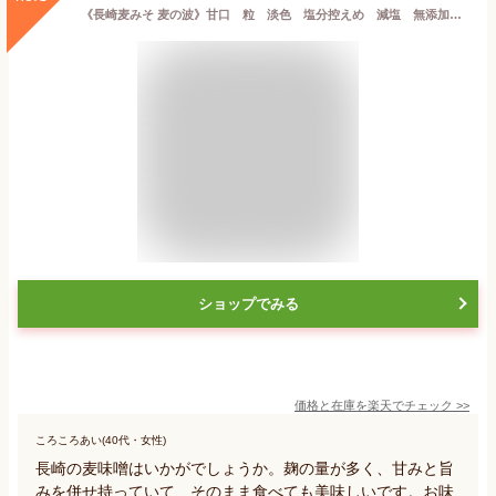
《長崎麦みそ 麦の波》甘口 粒 淡色 塩分控えめ 減塩 無添加 国産原料 裸大麦 やさしい 九州
ショップでみる
価格と在庫を
楽天
でチェック
>>
ころころあい(40代・女性)
長崎の麦味噌はいかがでしょうか。麹の量が多く、甘みと旨
みを併せ持っていて、そのまま食べても美味しいです。お味