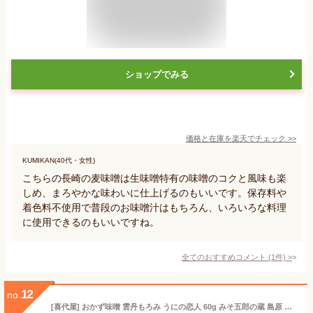
ショップでみる
価格と在庫を
楽天
でチェック
>>
KUMIKAN(40代・女性)
こちらの長崎の麦味噌は生味噌特有の味噌のコクと風味も楽
しめ、まろやかな味わいに仕上げるのもいいです。保存料や
着色料不使用で普段のお味噌汁はもちろん、いろいろな料理
に使用できるのもいいですね。
全てのおすすめコメント
(
1
件)
>
12
no.
[喜代屋] おかず味噌 雲丹もろみ うにの恋人 60g みそ五郎の蔵 島原 長崎県 ウニ 島原納豆みそ おかず味噌 雲丹もろみ もろみ味噌 瓶入り 白ごはん おつまみ ディップ トッピング 老舗店