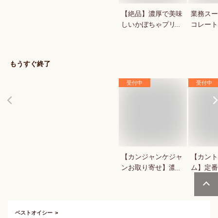
【絶品】濃厚で美味
業務スー
しいかぼちゃプリン
コレート
が知りたい！人気の
1キロの
秋スイーツは？
菓用など
気のもの
もうすぐ終了
受付中
受付中
【カンジャンケジャ
【カント
ンお取り寄せ】濃厚
ム】定番
で美味しい！渡り蟹
商品など
の醤油漬けのおすす
ントリー
めは？
ベストオイシー