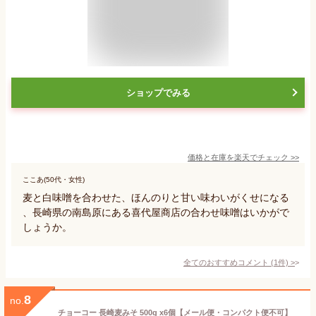
ショップでみる
価格と在庫を
楽天
でチェック
>>
ここあ(50代・女性)
麦と白味噌を合わせた、ほんのりと甘い味わいがくせになる
、長崎県の南島原にある喜代屋商店の合わせ味噌はいかがで
しょうか。
全てのおすすめコメント
(
1
件)
>
8
no.
チョーコー 長崎麦みそ 500g x6個【メール便・コンパクト便不可】