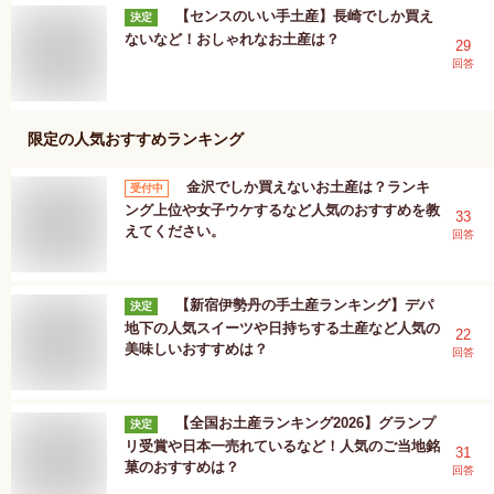
【センスのいい手土産】長崎でしか買え
決定
ないなど！おしゃれなお土産は？
29
回答
限定
の人気おすすめランキング
金沢でしか買えないお土産は？ランキ
受付中
ング上位や女子ウケするなど人気のおすすめを教
33
えてください。
回答
【新宿伊勢丹の手土産ランキング】デパ
決定
地下の人気スイーツや日持ちする土産など人気の
22
美味しいおすすめは？
回答
【全国お土産ランキング2026】グランプ
決定
リ受賞や日本一売れているなど！人気のご当地銘
31
菓のおすすめは？
回答