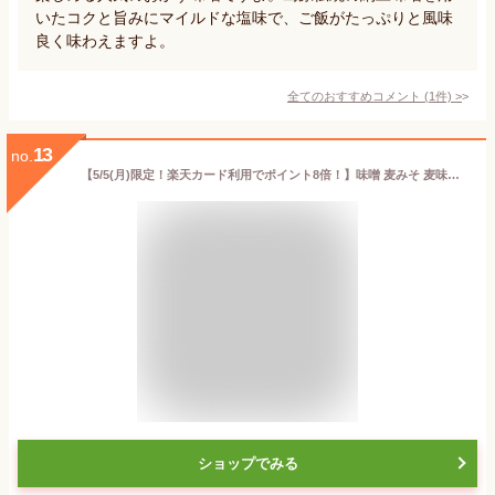
いたコクと旨みにマイルドな塩味で、ご飯がたっぷりと風味
良く味わえますよ。
全てのおすすめコメント
(
1
件)
>
13
no.
【5/5(月)限定！楽天カード利用でポイント8倍！】味噌 麦みそ 麦味噌 チョーコー醤油 長崎麦みそ 1kg 3個セット 送料無料
ショップでみる