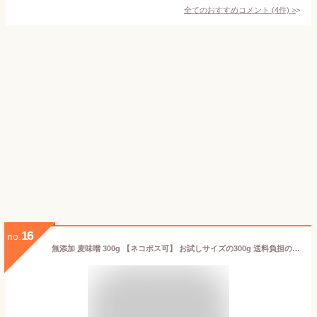
全てのおすすめコメント
(
4
件)
>
16
no.
無添加 麦味噌 300g 【ネコポス可】 お試しサイズの300g 送料負担の少ないネコポスも選択可 甘味噌 赤味噌 麦麹味噌 粒味噌 九州 長崎県産 無添加 食品 調味料 みそ 麦みそ