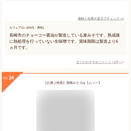
価格と在庫を
楽天
でチェック
>>
カフェアロハ(50代・男性)
長崎市のチョーコー醤油が製造している麦みそです。熟成後
に熱処理を行っていない生味噌です。賞味期限は製造より6
ヵ月です。
全てのおすすめコメント
(
1
件)
>
14
no.
【お買上特典】長崎みそ 1kg【ムソー】