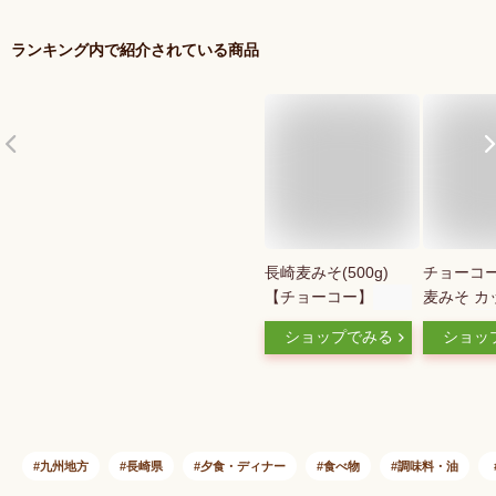
ランキング内で紹介されている商品
長崎麦みそ(500g)
チョーコー
【チョーコー】
麦みそ カッ
調味料
ショップでみる
ショッ
九州地方
長崎県
夕食・ディナー
食べ物
調味料・油