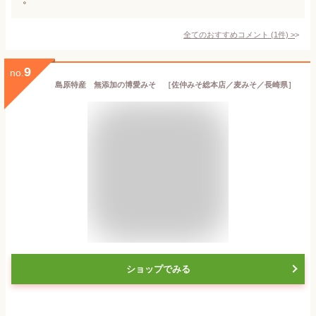
全てのおすすめコメント
(
1
件)
>
9
no.
島原特産 無添加の博愛みそ ［佐仲みそ総本店／麦みそ／長崎県］
ショップでみる