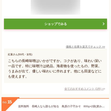
ショップでみる
価格と在庫を
楽天
でチェック
>>
紅葉さん(50代・女性)
こちらの長崎味噌はいかがですか。コクがあり、味わい深い
一品です。特に味噌汁は絶品。海産物を使ったもの、野菜。
うまみが出て、優しい味わいに作れます。他にも田楽などに
も使えます。
全てのおすすめコメント
(
1
件)
>
15
no.
送料無料 長崎人なら誰もが知る 島原の子守みそ 800g×2袋(麦みそ) レターパックプラス又は宅配便でお届け 2袋セット 島原みそ 麦みそ 同梱不可 健康