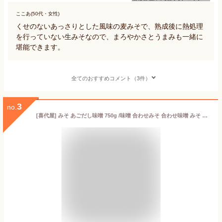
ここあ(50代・女性)
くせのないあっさりとした風味の麦みそで、熟成後に熱処理
を行っていない生みそなので、まろやかさとうまみも一緒に
堪能できます。
全てのおすすめコメント（3件）
3
no.
[喜代屋] みそ あごだし味噌 750g /味噌 合わせみそ 合わせ味噌 みそ 焼きあご じげもん みそ五郎の蔵 長崎県 島原 あごだし あわせみそ 長崎じげもん マルキ 粒タイプ 調合みそ