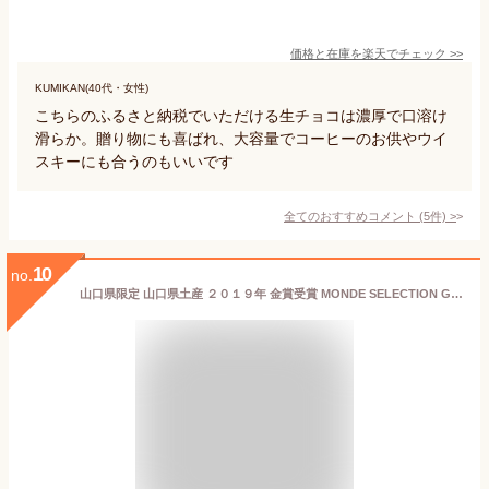
価格と在庫を
楽天
でチェック
>>
KUMIKAN(40代・女性)
こちらのふるさと納税でいただける生チョコは濃厚で口溶け
滑らか。贈り物にも喜ばれ、大容量でコーヒーのお供やウイ
スキーにも合うのもいいです
全てのおすすめコメント
(
5
件)
>
10
no.
山口県限定 山口県土産 ２０１９年 金賞受賞 MONDE SELECTION GOLD AWARD 山口県産 夏みかん 100％使用 Kotobukido YAMAGUCHI Natsu Mikan Langue De Chat やまぐち 夏みかんラングドシャ チョコレート菓子 １０枚入り ラングドシャ