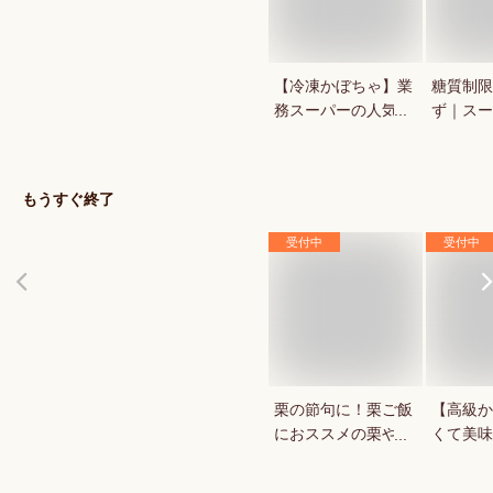
【冷凍かぼちゃ】業
糖質制限
務スーパーの人気商
ず｜スー
品など！コスパが良
ンで買え
い冷凍野菜は？
だに優し
は？
もうすぐ終了
受付中
受付中
栗の節句に！栗ご飯
【高級か
におススメの栗や栗
くて美味
ご飯の素は？
ブランド
おすすめ