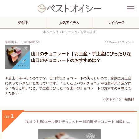
受付中
人気アイテム
マイページ
本ページはプロモーションを含みます
最終更新日：2026/06/25
772
View
24
コメント
山口のチョコレート｜お土産・手土産にぴったりな
山口のチョコレートのおすすめは？
今度山口県へ行くのですが、山口市はチョコレートの街らしいので、家族にお土産
に買っていきたいと思っています。「とりたまバウムチョコ」や老舗和菓子店が作
る「ちょこ和」など、手土産にぴったりな山口のチョコレートのおすすめを教えて
ください！
ベストオイシー編集部
1
no.
【やまぐちECエール便】チョコっトー 琥珀糖 チョコレート 国産 山口市 トラフグ こはく糖 ギフト プレゼント お取り寄せ お土産 無着色 着色料不使用 お茶菓子 菓子 ASMR 茶道 干菓子 お歳暮 クリスマス