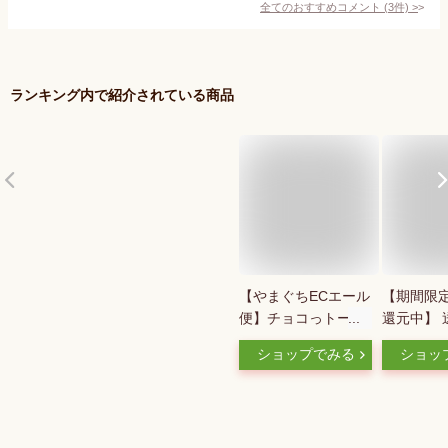
全てのおすすめコメント
(
3
件)
>
ランキング内で紹介されている商品
【やまぐちECエール
【期間限定
便】チョコっトー 琥
還元中】 
珀糖 チョコレート
山口 「ホ
ショップでみる
ショッ
国産 山口市 トラフ
ツ」 ナッ
グ こはく糖 ギフト
フルーツ
プレゼント お取り寄
ウニー9個
せ お土産 無着色 着