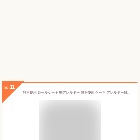
11
no.
卵不使用 ロールケーキ 卵アレルギー 卵不使用 ケーキ アレルギー対応 純白の生ロール チョコレート 冷凍配送 アレルギー対応食品 卵 不使用 生クリーム チョコクリーム 菓子 卵なし アレルギー対応ケーキ Egg Free スイーツ 誕生日 プレゼント 贈り物 ギフト