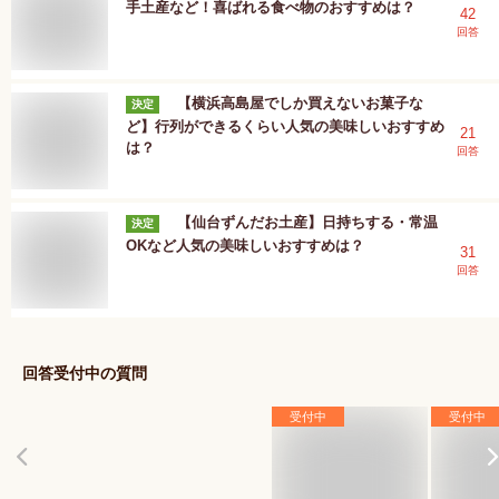
手土産など！喜ばれる食べ物のおすすめは？
42
回答
【横浜高島屋でしか買えないお菓子な
決定
ど】行列ができるくらい人気の美味しいおすすめ
21
は？
回答
【仙台ずんだお土産】日持ちする・常温
決定
OKなど人気の美味しいおすすめは？
31
回答
回答受付中の質問
受付中
受付中