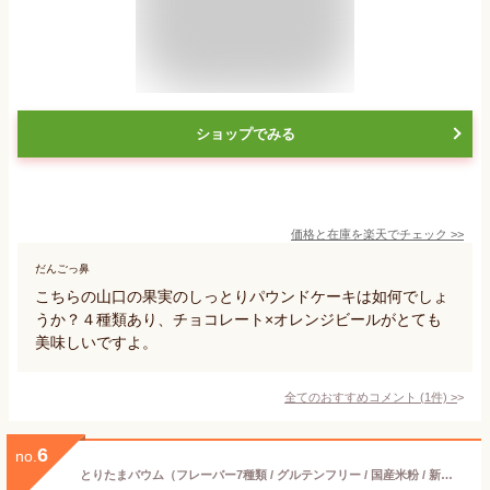
ショップでみる
価格と在庫を
楽天
でチェック
>>
だんごっ鼻
こちらの山口の果実のしっとりパウンドケーキは如何でしょ
うか？４種類あり、チョコレート×オレンジビールがとても
美味しいですよ。
全てのおすすめコメント
(
1
件)
>
6
no.
とりたまバウム（フレーバー7種類 / グルテンフリー / 国産米粉 / 新鮮こめたまご贅沢使用 / バウムクーヘン / 徳地とりたまの里 / 出雲ファーム）