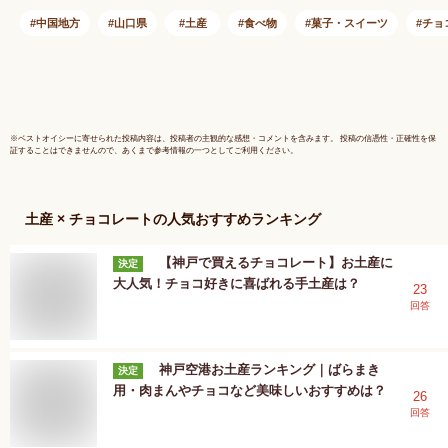
色料不使用 お茶菓子
菓子 ASMR 茶道 干
中国地方
山口県
土産
食べ物
菓子・スイーツ
チョ
菓子 お歳暮 クリス
マス
※
ベストオイシー
に寄せられた投稿内容は、投稿者の主観的な感想・コメントを含みます。 投稿の信憑性・正確性を保
証することはできませんので、あくまで参考情報の一つとしてご利用ください。
土産 × チョコレート
の人気おすすめランキング
【神戸で買えるチョコレート】お土産に
決定
大人気！チョコ好きに喜ばれる手土産は？
23
回答
神戸空港お土産ランキング｜ばらまき
決定
用・肉まんやチョコなど美味しいおすすめは？
26
回答