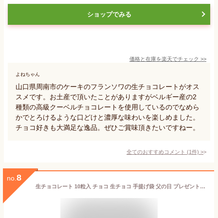
ショップでみる
価格と在庫を
楽天
でチェック
>>
よねちゃん
山口県周南市のケーキのフランソワの生チョコレートがオス
スメです。お土産で頂いたことがありますがベルギー産の2
種類の高級クーベルチョコレートを使用しているのでなめら
かでとろけるような口どけと濃厚な味わいを楽しめました。
チョコ好きも大満足な逸品。ぜひご賞味頂きたいですねー。
全てのおすすめコメント
(
1
件)
>
8
no.
生チョコレート 10粒入 チョコ 生チョコ 手提げ袋 父の日 プレゼント 誕生日 おしゃれ お礼 お菓子 ギフト スイーツ プチギフト 洋菓子 チョコレート Sai(サイ) 送料無料 お返し 洋菓子 高級 贈り物 人気 内祝い お祝い 御礼 御祝 お取り寄せ 冷蔵 冷蔵便 [冷]