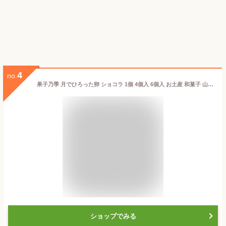
4
no.
果子乃季 月でひろった卵 ショコラ 1個 4個入 6個入 お土産 和菓子 山口 つきたま お取り寄せ グルメ 食品 夏季限定 つきたま 月でひろった卵 バレンタイン
ショップでみる