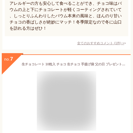
アレルギーの方も安心して食べることができ、チョコ味はバ
ウムの上と下にチョコレートが軽くコーティングされていて
、しっとりふんわりしたバウム本来の風味と、ほんのり甘い
チョコの香ばしさが絶妙にマッチ！冬季限定なので冬に山口
を訪れる方はぜひ！
全てのおすすめコメント
(
1
件)
>
7
no.
生チョコレート 10粒入 チョコ 生チョコ 手提げ袋 父の日 プレゼント 誕生日 おしゃれ お礼 お菓子 ギフト スイーツ プチギフト 洋菓子 チョコレート Sai(サイ) 送料無料 お返し 洋菓子 高級 贈り物 人気 内祝い お祝い 御礼 御祝 お取り寄せ 冷蔵 冷蔵便 [冷]