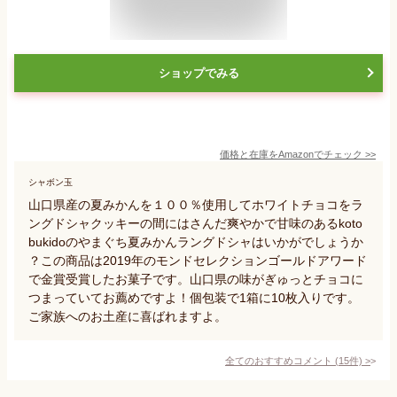
ショップでみる
価格と在庫を
Amazon
でチェック
>>
シャボン玉
山口県産の夏みかんを１００％使用してホワイトチョコをラ
ングドシャクッキーの間にはさんだ爽やかで甘味のあるkoto
bukidoのやまぐち夏みかんラングドシャはいかがでしょうか
？この商品は2019年のモンドセレクションゴールドアワード
で金賞受賞したお菓子です。山口県の味がぎゅっとチョコに
つまっていてお薦めですよ！個包装で1箱に10枚入りです。
ご家族へのお土産に喜ばれますよ。
全てのおすすめコメント
(
15
件)
>