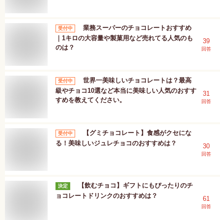
業務スーパーのチョコレートおすすめ
受付中
｜1キロの大容量や製菓用など売れてる人気のも
39
のは？
回答
世界一美味しいチョコレートは？最高
受付中
級やチョコ10選など本当に美味しい人気のおすす
31
すめを教えてください。
回答
【グミチョコレート】食感がクセにな
受付中
る！美味しいジュレチョコのおすすめは？
30
回答
【飲むチョコ】ギフトにもぴったりのチ
決定
ョコレートドリンクのおすすめは？
61
回答