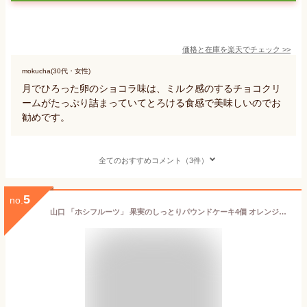
価格と在庫を
楽天
でチェック
>>
mokucha(30代・女性)
月でひろった卵のショコラ味は、ミルク感のするチョコクリ
ームがたっぷり詰まっていてとろける食感で美味しいのでお
勧めです。
全てのおすすめコメント（3件）
5
no.
山口 「ホシフルーツ」 果実のしっとりパウンドケーキ4個 オレンジピール×チョコ・いちご×アールグレイ・りんご×キャラメル×シナモン・ブルーベリー×クリームチーズ ×各1個 プレゼント ギフト 贈り物 贈答 記念日 人気 熨斗対応 名入れ 送料無料 産地直送