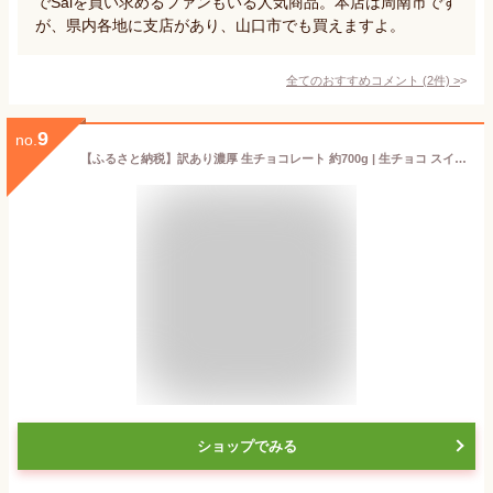
でSaiを買い求めるファンもいる人気商品。本店は周南市です
が、県内各地に支店があり、山口市でも買えますよ。
全てのおすすめコメント
(
2
件)
>
9
no.
【ふるさと納税】訳あり濃厚 生チョコレート 約700g | 生チョコ スイーツ 自分用チョコ プレゼント 贈答用 洋菓子 菓子 カカオ スイートチョコ 大容量 簡易包装 業務用 ご家庭 お子様 おやつ 贈答 ギフト お取り寄せ わけあり ワケアリ 自社 製菓 山口県 宇部市
ショップでみる