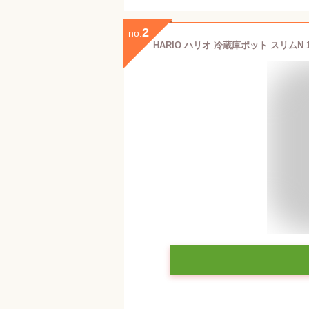
2
no.