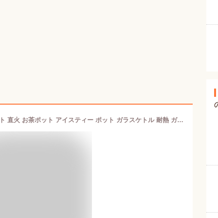
即納 【2000ML】茶ポット ティーポット 直火 お茶ポット アイスティー ポット ガラスケトル 耐熱 ガラス ポット 紅茶 ポットティーポット 麦茶ポット 耐熱 ガラス ピッチャー 2.0リットル 直火対応 ホウケイ酸ガラス 冷水筒 ステンレス茶こし一体型蓋 当店オススメ