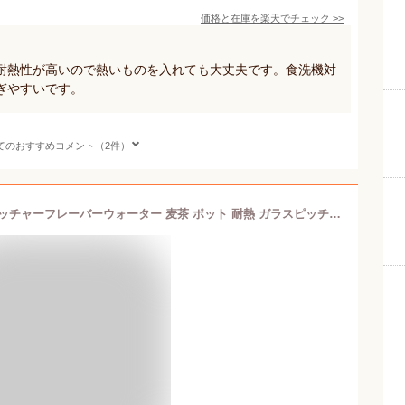
価格と在庫を
楽天
でチェック
>>
耐熱性が高いので熱いものを入れても大丈夫です。食洗機対
ぎやすいです。
てのおすすめコメント（2件）
＼楽天1位獲得／耐熱ガラス カップ ピッチャーフレーバーウォーター 麦茶 ポット 耐熱 ガラスピッチャー おしゃれ スリム 水差し 洗いやすい 麦茶ポット 冷茶ポット アイスティー 冷茶 ジャグ 冷水筒 食洗器対応 1500ml プレゼント セット