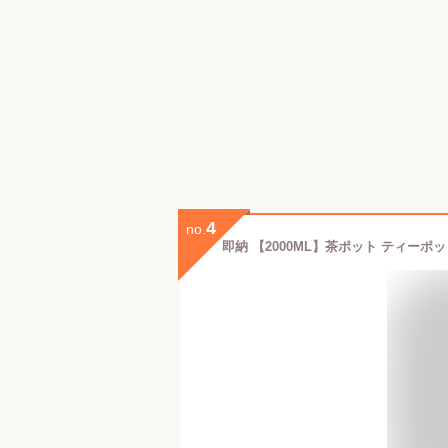
4
no.