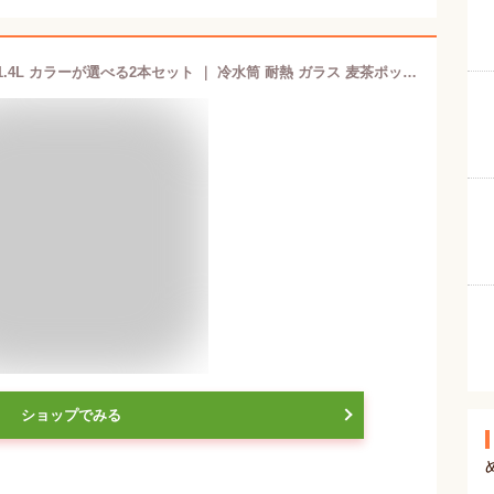
HARIO ハリオ 冷蔵庫ポット スリムN 1.4L カラーが選べる2本セット ｜ 冷水筒 耐熱 ガラス 麦茶ポット ピッチャー 食洗機対応 取っ手付き 冷蔵庫ポット ドアポケット お茶入れ おしゃれ
ショップでみる