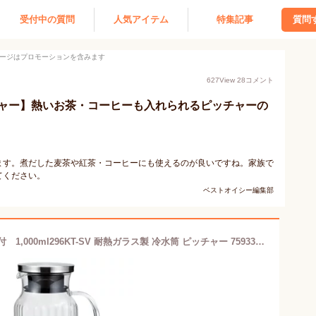
受付中の質問
人気アイテム
特集記事
質問
ージはプロモーションを含みます
627
View
28
コメント
ャー】熱いお茶・コーヒーも入れられるピッチャーの
ます。煮だした麦茶や紅茶・コーヒーにも使えるのが良いですね。家族で
てください。
ベストオイシー編集部
iwaki/イワキ スクエアサーバー取っ手付 1,000ml296KT-SV 耐熱ガラス製 冷水筒 ピッチャー 7593300_RP 60サイズ