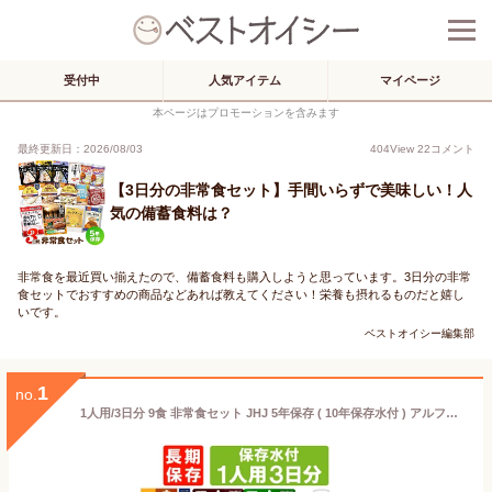
受付中
人気アイテム
マイページ
本ページはプロモーションを含みます
最終更新日：2026/08/03
404
View
22
コメント
【3日分の非常食セット】手間いらずで美味しい！人
気の備蓄食料は？
非常食を最近買い揃えたので、備蓄食料も購入しようと思っています。3日分の非常
食セットでおすすめの商品などあれば教えてください！栄養も摂れるものだと嬉し
いです。
ベストオイシー編集部
1
no.
1人用/3日分 9食 非常食セット JHJ 5年保存 ( 10年保存水付 ) アルファ米 パンの缶詰 1人分 3日間 生きのびる 防災食セット 防災 食品 保存水 長期保存 携帯おにぎり ご飯 お米 保存食セット 防災セット 防災グッズ 災害備蓄