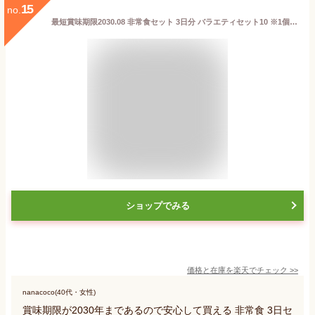
15
no.
最短賞味期限2030.08 非常食セット 3日分 バラエティセット10 ※1個につき50円をWFPに寄付 (法人 企業 自治会 家族 防災食 災害食 防災セット) 【リマインダーサービス対象】 [8510] (防災備蓄の倉庫番 災害対策本舗)
ショップでみる
価格と在庫を
楽天
でチェック
>>
nanacoco(40代・女性)
賞味期限が2030年まであるので安心して買える 非常食 3日セ