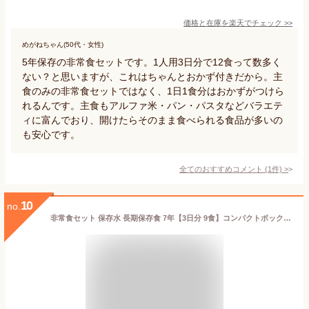
価格と在庫を
楽天
でチェック
>>
めがねちゃん(50代・女性)
5年保存の非常食セットです。1人用3日分で12食って数多く
ない？と思いますが、これはちゃんとおかず付きだから。主
食のみの非常食セットではなく、1日1食分はおかずがつけら
れるんです。主食もアルファ米・パン・パスタなどバラエテ
ィに富んでおり、開けたらそのまま食べられる食品が多いの
も安心です。
全てのおすすめコメント
(
1
件)
>
10
no.
非常食セット 保存水 長期保存食 7年【3日分 9食】コンパクトボックス レトルトごはん 管理栄養士推奨 災害用 防災食 Completed Version2 オリジナルティッシュ&スプーン付