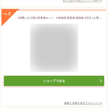
全てのおすすめコメント
(
5
件)
>
2
no.
3日間これで安心非常食セット （5年保存 防災食 保存食 3日分 1人用 1人分 アルファ米 缶詰 パン おかず レトルト カレー ）
ショップでみる
価格と在庫を
楽天
でチェック
>>