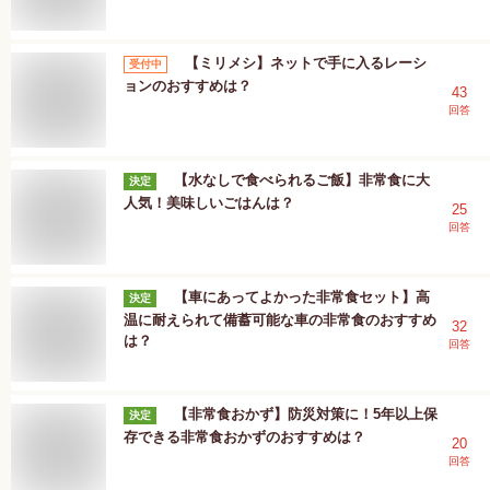
【ミリメシ】ネットで手に入るレーシ
受付中
ョンのおすすめは？
43
回答
【水なしで食べられるご飯】非常食に大
決定
人気！美味しいごはんは？
25
回答
【車にあってよかった非常食セット】高
決定
温に耐えられて備蓄可能な車の非常食のおすすめ
32
は？
回答
【非常食おかず】防災対策に！5年以上保
決定
存できる非常食おかずのおすすめは？
20
回答