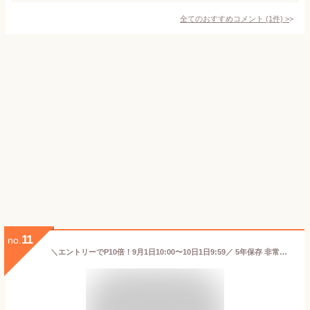
全てのおすすめコメント
(
1
件)
>
11
no.
＼エントリーでP10倍！9月1日10:00〜10日1日9:59／ 5年保存 非常食セット 3日分 16種類 20品 防災士監修 カロリー計算済 3日分 Aセット 非常食セット3日間（水なし） おかず ご飯 ごはん