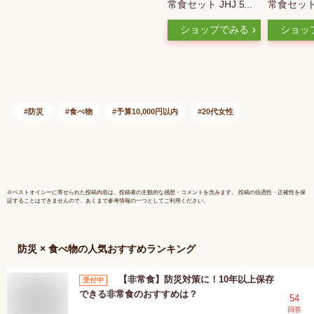
常食セット JHJ 5年
常食セット
保存 ( 10年保存水付
存 防災食 
ショップでみる
ショッ
) アルファ米 パンの
分 1人用 
缶詰 1人分 3日間 生
ファ米 缶
きのびる 防災食セッ
かず レト
ト 防災 食品 保存水
ー ）
長期保存 携帯おにぎ
り ご飯 お米 保存食
防災
食べ物
予算10,000円以内
20代女性
セット 防災セット
防災グッズ 災害備蓄
※
ベストオイシー
に寄せられた投稿内容は、投稿者の主観的な感想・コメントを含みます。 投稿の信憑性・正確性を保
証することはできませんので、あくまで参考情報の一つとしてご利用ください。
防災 × 食べ物
の人気おすすめランキング
【非常食】防災対策に！10年以上保存
受付中
できる非常食のおすすめは？
54
回答