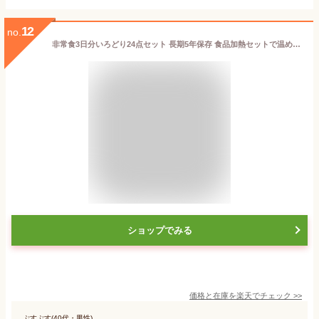
12
no.
非常食3日分いろどり24点セット 長期5年保存 食品加熱セットで温めて食べられる 長期保存 保存食 防災食 備蓄食料 保存水 おいしい非常食 災害備蓄セット パン おかず お菓子 缶詰 ご飯 備蓄 防災グッズ 防災セット 地震対策 防災用品
ショップでみる
価格と在庫を
楽天
でチェック
>>
ぷすぷす(40代・男性)