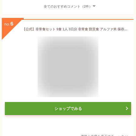
全てのおすすめコメント（2件）
6
no.
【公式】非常食セット 9食 1人 3日分 非常食 防災食 アルファ米 保存食 災害 備蓄食 安心米 防災 食品 アルファ化米 5年保存 長期保存 国産米使用 食物アレルギー対応 白飯 わかめご飯 常温保存 防災グッズ 保存食セット 非常用 備蓄用 送料無料 アルファー食品
ショップでみる