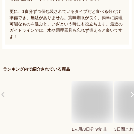
更に、1食分ずつ個包装されているタイプだと食べる分だけ
準備でき、無駄がありません。賞味期限が長く、簡単に調理
可能なものを選ぶと、いざという時にも役立ちます。最近の
ガイドラインでは、水や調理器具も忘れず備えると良いです
よ！
ランキング内で紹介されている商品
1人用/3日分 9食 非
3日間こ