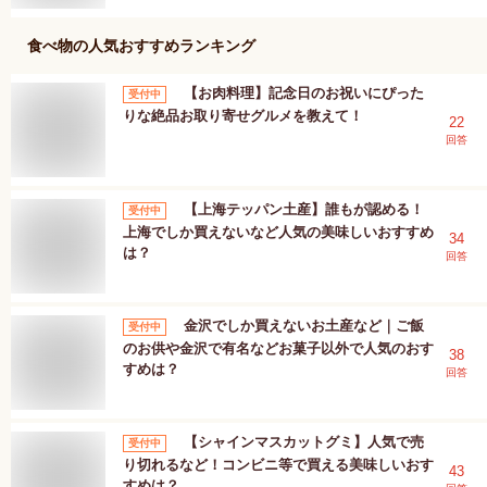
食べ物
の人気おすすめランキング
【お肉料理】記念日のお祝いにぴった
受付中
りな絶品お取り寄せグルメを教えて！
22
回答
【上海テッパン土産】誰もが認める！
受付中
上海でしか買えないなど人気の美味しいおすすめ
34
は？
回答
金沢でしか買えないお土産など｜ご飯
受付中
のお供や金沢で有名などお菓子以外で人気のおす
38
すめは？
回答
【シャインマスカットグミ】人気で売
受付中
り切れるなど！コンビニ等で買える美味しいおす
43
すめは？