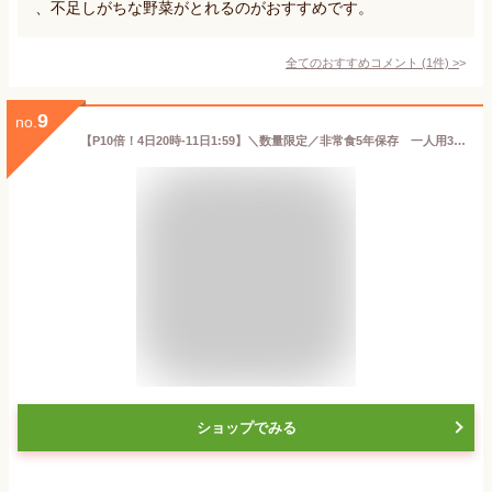
、不足しがちな野菜がとれるのがおすすめです。
全てのおすすめコメント
(
1
件)
>
9
no.
【P10倍！4日20時-11日1:59】＼数量限定／非常食5年保存 一人用3日分非常食セットB 防災食 セット 防災グッズ 備蓄 食料 長期保存 防災商品 災害グッズ 災害備蓄食品 アウトドア キャンプ
ショップでみる