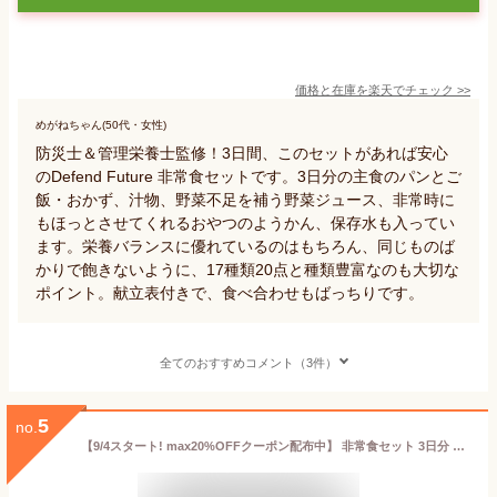
価格と在庫を
楽天
でチェック
>>
めがねちゃん(50代・女性)
防災士＆管理栄養士監修！3日間、このセットがあれば安心
のDefend Future 非常食セットです。3日分の主食のパンとご
飯・おかず、汁物、野菜不足を補う野菜ジュース、非常時に
もほっとさせてくれるおやつのようかん、保存水も入ってい
ます。栄養バランスに優れているのはもちろん、同じものば
かりで飽きないように、17種類20点と種類豊富なのも大切な
ポイント。献立表付きで、食べ合わせもばっちりです。
全てのおすすめコメント（3件）
5
no.
【9/4スタート! max20%OFFクーポン配布中】 非常食セット 3日分 7年保存 保存食 防災食 非常食 セット ご飯 ごはん パン お菓子 防災グッズ 防災用品 避難用品 避難グッズ 防災セット 長期保存 防災食セット 防災 災害食 備蓄食 備蓄品 備蓄 食料 コロ