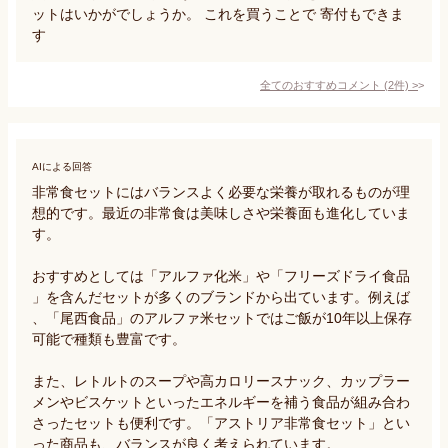
ットはいかがでしょうか。 これを買うことで 寄付もできま
す
全てのおすすめコメント
(
2
件)
>
AIによる回答
非常食セットにはバランスよく必要な栄養が取れるものが理
想的です。最近の非常食は美味しさや栄養面も進化していま
す。

おすすめとしては「アルファ化米」や「フリーズドライ食品
」を含んだセットが多くのブランドから出ています。例えば
、「尾西食品」のアルファ米セットではご飯が10年以上保存
可能で種類も豊富です。

また、レトルトのスープや高カロリースナック、カップラー
メンやビスケットといったエネルギーを補う食品が組み合わ
さったセットも便利です。「アストリア非常食セット」とい
った商品も、バランスが良く考えられています。
