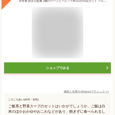
非常食 防災士監修 3種のスープとアルファ米3日分18点セット アルファ米9種 スープ3種 防災備蓄 長期保存食 国内製造 備蓄用 栄養補給 5年保存 野菜 補給 オリジナル防災ガイド付
ショップでみる
価格と在庫を
Amazon
でチェック
>>
ころころあい(40代・女性)
ご飯系と野菜スープのセットはいかがでしょうか。ご飯は白
米のほかおかゆやおこわなどがあり、飽きずに食べられるし