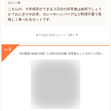
だんごっ鼻
こちらの、５年保存ができる３日分の非常食は如何でしょう
か？おにぎりや白米、カレーやハンバーグなど料理不要で美
味しく食べれるセットです。
全てのおすすめコメント（3件）
3
no.
【9/1限定!全品P10倍】1人用/3日分(9食) 非常食セット A4サイズBOX入 アルファ米 パンの缶詰 3日間生きのびる 防災食セット 防災 食品 尾西 携帯おにぎり サタケ 安心米 保存食セット 防災セット 防災グッズ 災害備蓄用パン 生命のパン 防災 ギフト