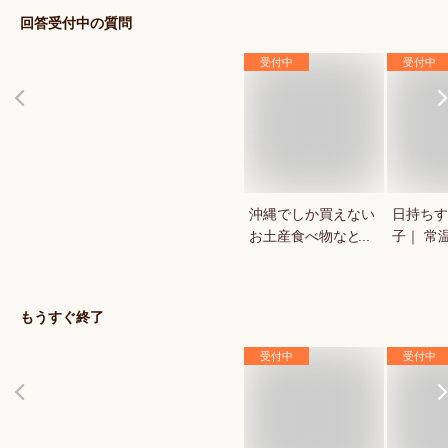
回答受付中の質問
受付中
受付中
沖縄でしか買えない
日持ちす
お土産食べ物など｜
子｜ 常
ハイセンスでもらっ
個包装な
て嬉しい美味しいお
嬉しいお
すすめは？
すすめは
もうすぐ終了
受付中
受付中