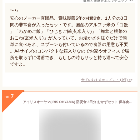
価格と在庫を
楽天
でチェック
>>
Tacky
安心のメーカー直販品、賞味期限5年の4種9食、1人分の3日
間の非常食が入ったセットです。国産のアルファ米の「白飯
」「わかめご飯」「ひじきご飯(玄米入り)」「舞茸と根菜の
おこわ(玄米入り)」が入っていて、お湯か水を注ぐだけで簡
単に食べられ、スプーンも付いているので食器の用意も不要
。A4サイズのコンパクトな箱入りなのでお家やオフィスで場
所を取らずに備蓄でき、もしもの時もサッと持ち運べて安心
ですよ。
全てのおすすめコメント
(
1
件)
>
7
no.
アイリスオーヤマ(IRIS OHYAMA) 防災食 3日分 おかずセット 保存食 非常食 8種28食セット 3日分【防災は3日分が基本】