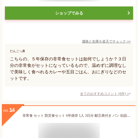
ショップでみる
価格と在庫を
楽天
でチェック
>>
だんごっ鼻
こちらの、５年保存の非常食セットは如何でしょうか？３日
分の非常食がセットになっているもので、温めずに調理なし
で美味しく食べれるカレーや五目ごはん、おにぎりなどのセ
ットです。
全てのおすすめコメント
(
6
件)
>
14
no.
非常食 セット 防災食セット 5年保存 1人 3日分 献立表付き パン 缶詰 アルファ米 14種類17品をセットにした保存食 充実の3日分 Light