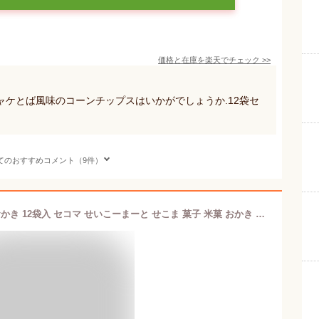
価格と在庫を
楽天
でチェック
>>
ケとば風味のコーンチップスはいかがでしょうか.12袋セ
てのおすすめコメント（9件）
セイコーマート Secoma 醤油マヨ風おかき 12袋入 セコマ せいこーまーと せこま 菓子 米菓 おかき 醤油マヨ 送料無料 ケース