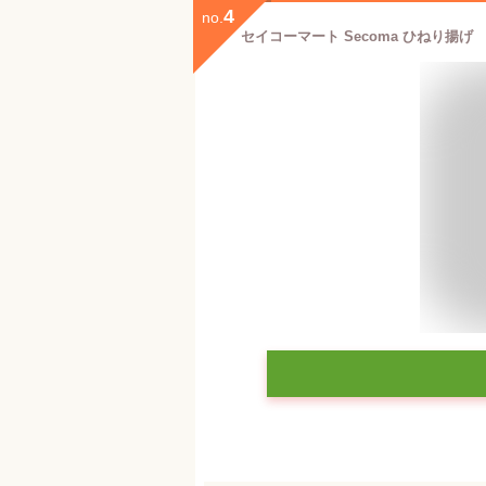
4
no.