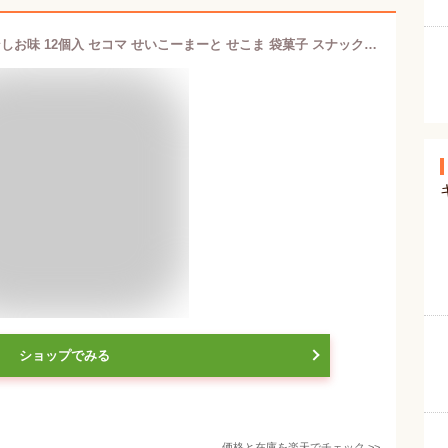
セイコーマート Secoma ポップコーンしお味 12個入 セコマ せいこーまーと せこま 袋菓子 スナック 瀬戸内産海塩 お菓子 袋菓子 スナックケース 送料無料 ケース
ショップでみる
価格と在庫を
楽天
でチェック
>>