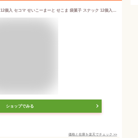
セイコーマート Secoma ひねり揚げ 12個入 セコマ せいこーまーと せこま 袋菓子 スナック 12個入 お菓子 袋菓子 スナックケース 送料無料 ケース
ショップでみる
価格と在庫を
楽天
でチェック
>>