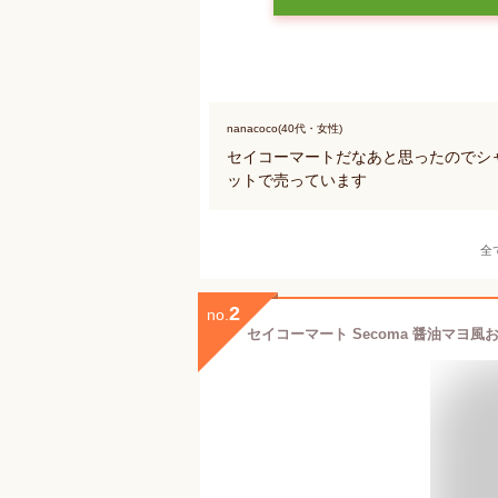
nanacoco(40代・女性)
セイコーマートだなあと思ったのでシャ
ットで売っています
全
2
no.