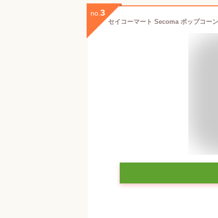
3
no.