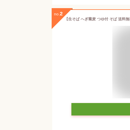
2
no.