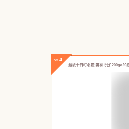
4
no.
越後十日町名産 妻有そば 200g×2