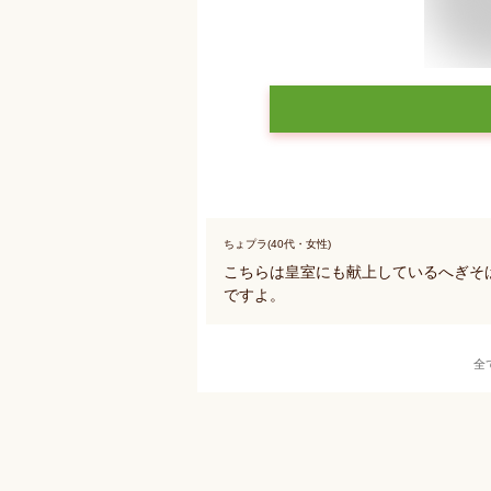
ちょプラ(40代・女性)
こちらは皇室にも献上しているへぎそ
ですよ。
全