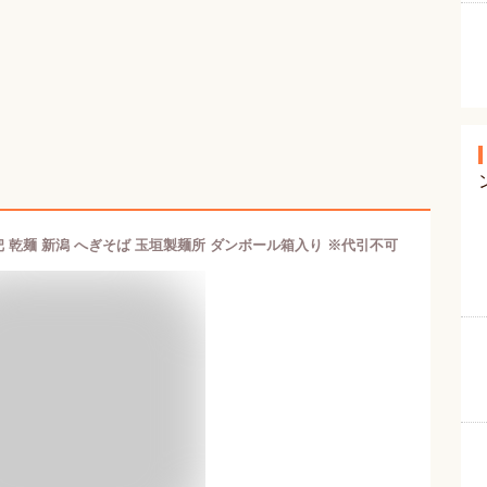
0把 乾麺 新潟 へぎそば 玉垣製麺所 ダンボール箱入り ※代引不可