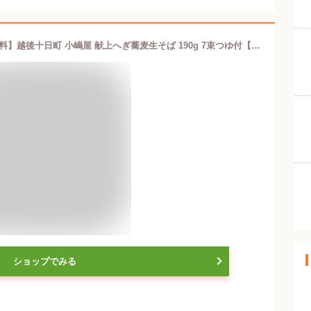
【生そば へぎ蕎麦 つゆ付 そば 送料無料】越後十日町 小嶋屋 献上へぎ蕎麦生そば 190g 7束つゆ付【へぎそば 贈答品 グルメ プレゼント】
ショップでみる