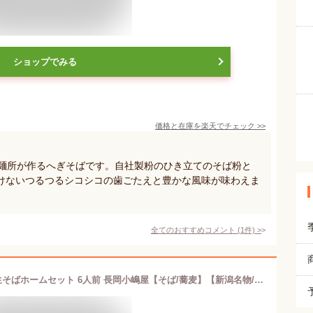
ショップでみる
価格と在庫を
楽天
でチェック
>>
製麺所が作るへぎそばです。自社製粉のひき立てのそば粉と
けないつるつるシコシコの歯ごたえと豊かな風味が味わえま
全てのおすすめコメント
(
1
件)
>
越の海藻挽き なまそば（へぎそば） 生そばホームセット 6人前 長岡小嶋屋【そば/蕎麦】【新潟名物/新潟そば/ソバ/そばセット】【ギフトに！贈り物・内祝いに！のし（熨斗）無料】【送料無料】