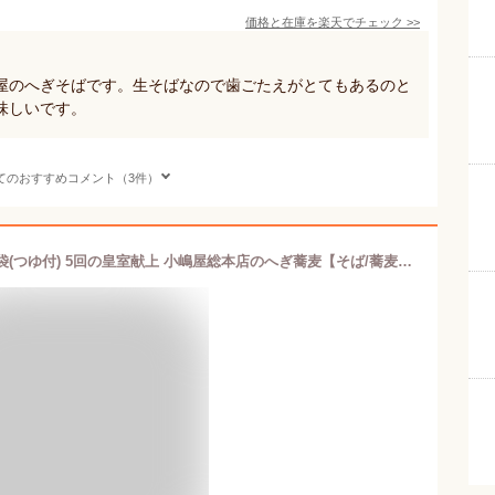
価格と在庫を
楽天
でチェック
>>
屋のへぎそばです。生そばなので歯ごたえがとてもあるのと
味しいです。
てのおすすめコメント（3件）
へぎそば 魚沼手繰りそば 乾麺180g×8袋(つゆ付) 5回の皇室献上 小嶋屋総本店のへぎ蕎麦【そば/蕎麦】【皇室献上そば/新潟名物/新潟そば/ソバ/そばセット】【ギフトに！贈り物・内祝いに！のし（熨斗）無料】【送料無料】