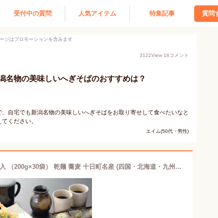
受付中の質問
人気アイテム
特集記事
質問
ージはプロモーションを含みます
3122
View
18
コメント
潟名物の美味しいへぎそばのおすすめは？
で、自宅でも新潟名物の美味しいへぎそばをお取り寄せして食べたいなと
えてください。
エイム(50代・男性)
送料無料 新潟 へぎそば 妻有そば 30把入 （200g×30袋） 乾麺 蕎麦 十日町名産 (四国・北海道・九州・沖縄 発送不可)