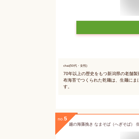
chai(50代・女性)
70年以上の歴史をもつ新潟県の老舗
布海苔でつくられた乾麺は、生麺にま
す。
5
no.