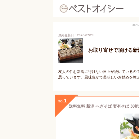
本ペ
最終更新日：2026/07/24
お取り寄せで頂ける新
友人の住む新潟に行けない日々が続いているの
思っています。風味豊かで美味しいお勧めを教
1
no.