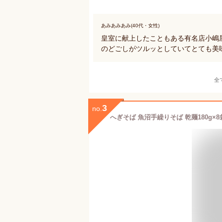
あみあみあみ(40代・女性)
皇室に献上したこともある有名店小嶋
のどごしがツルッとしていてとても美
全
3
no.