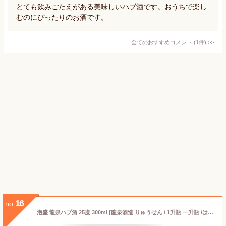
とても飲みごたえがある美味しいハブ酒です。おうちで楽し
むのにぴったりのお酒です。
全てのおすすめコメント
(
1
件)
>
16
no.
泡盛 龍泉ハブ酒 25度 300ml [龍泉酒造 りゅうせん / 1升瓶 一升瓶 /はぶ酒]