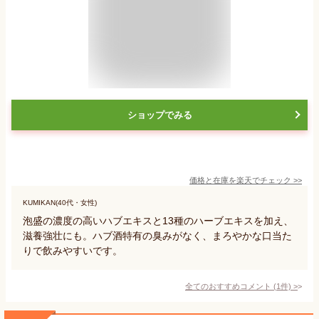
ショップでみる
価格と在庫を
楽天
でチェック
>>
KUMIKAN(40代・女性)
泡盛の濃度の高いハブエキスと13種のハーブエキスを加え、
滋養強壮にも。ハブ酒特有の臭みがなく、まろやかな口当た
りで飲みやすいです。
全てのおすすめコメント
(
1
件)
>