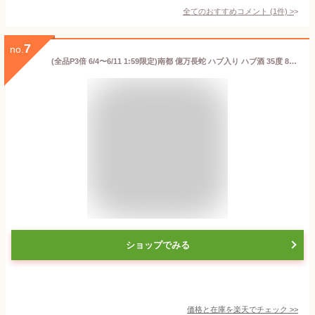
全てのおすすめコメント
(
1
件)
>
7
no.
(全品P3倍 6/4〜6/11 1:59限定)南都 億万長蛇 ハブ入り ハブ酒 35度 800ml[リキュール][800ml][長S] 贈り物 ギフト お歳暮 お中元 敬老の日 父の日 家飲み 宅飲み
ショップでみる
価格と在庫を
楽天
でチェック
>>