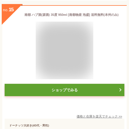
15
no.
南都 ハブ酒(源酒) 35度 950ml [南都物産 泡盛] 送料無料(本州のみ)
ショップでみる
価格と在庫を
楽天
でチェック
>>
ドーナッツ大好き(40代・男性)