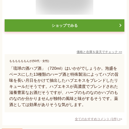
ショップでみる
価格と在庫を
楽天
でチェック
>>
ももももももんが(50代・女性)
「琉球の酒ハブ酒」（720ml）はいかがでしょうか。泡盛を
ベースにした13種類のハーブ酒と特殊製法によってハブの旨
味を長い月日をかけて抽出したハブエキスをブレンドしたリ
キュールだそうです。ハブエキスが高濃度でブレンドされた
滋養豊富なお酒だそうですが、ハーブのものなのかハブのも
のなのか分かりませんが独特の風味と味がするそうです。薬
酒としては効果がありそうな気がします。
全てのおすすめコメント
(
1
件)
>