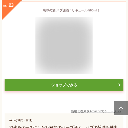
23
no.
琉球の酒 ハブ源酒 [ リキュール 500ml ]
ショップでみる
価格と在庫を
Amazon
でチェック
>>
nkzw(60代・男性)
泡盛をベースにした13種類のハーブ酒と、ハブの旨味を抽出