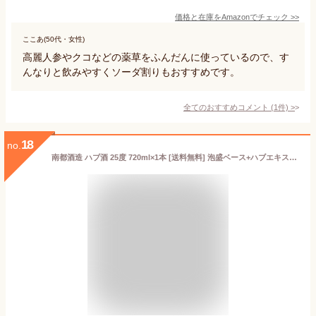
価格と在庫を
Amazon
でチェック
>>
ここあ(50代・女性)
高麗人参やクコなどの薬草をふんだんに使っているので、す
んなりと飲みやすくソーダ割りもおすすめです。
全てのおすすめコメント
(
1
件)
>
18
no.
南都酒造 ハブ酒 25度 720ml×1本 [送料無料] 泡盛ベース+ハブエキス+13種類のハーブブレンド