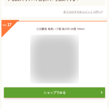
全てのおすすめコメント
(
1
件)
>
17
no.
小正醸造 奄美ハブ酒 強力印 29度 700ml
ショップでみる