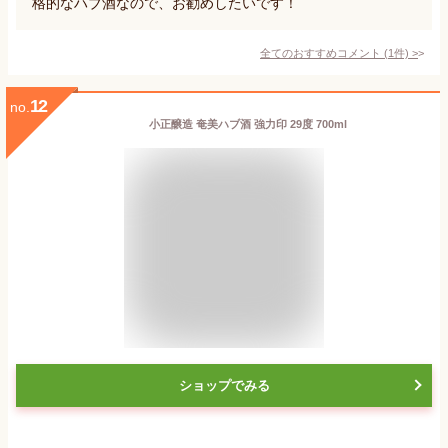
格的なハブ酒なので、お勧めしたいです！
全てのおすすめコメント
(
1
件)
>
12
no.
小正醸造 奄美ハブ酒 強力印 29度 700ml
ショップでみる