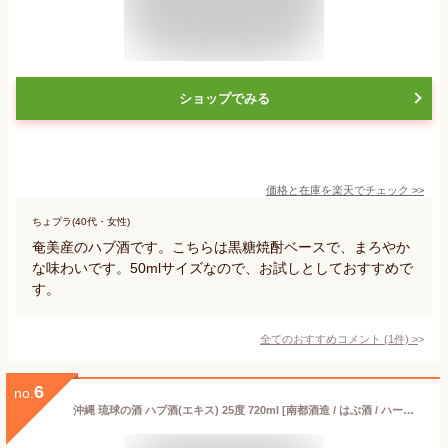
ショップでみる
価格と在庫を
楽天
でチェック
>>
ちょプラ(40代・女性)
奄美産のハブ酒です。こちらは黒糖焼酎ベースで、まろやか
な味わいです。50mlサイズなので、お試しとしておすすめで
す。
全てのおすすめコメント
(
1
件)
>
6
no.
沖縄 琉球の酒 ハブ酒(エキス) 25度 720ml [南都酒造 / はぶ酒 / ハーブ 薬草]