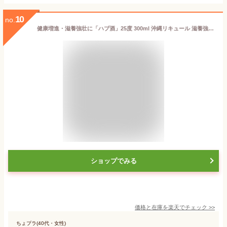
10
no.
健康増進・滋養強壮に「ハブ酒」25度 300ml 沖縄リキュール 滋養強壮 沖縄特産 泡盛仕込み 縁起物 ギフト
ショップでみる
価格と在庫を
楽天
でチェック
>>
ちょプラ(40代・女性)