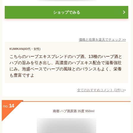
ショップでみる
価格と在庫を
楽天
でチェック
>>
KUMIKAN(40代・女性)
こちらのハーブエキスブレンドのハブ酒。13種のハーブ酒と
ハブの旨みを引き出し、高濃度のハブエキス配合で滋養強壮
にみ。泡盛ベースでハーブの風味とのバランスもよく、栄養
も豊富ですよ
全てのおすすめコメント
(
1
件)
>
14
no.
南都 ハブ酒原酒 35度 950ml