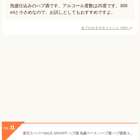
泡盛仕込みのハブ酒です。アルコール度数は25度です。300
mlと小さめなので、お試しとしてもおすすめですよ。
全てのおすすめコメント
(
1
件)
>
11
no.
楽天スーパーSALE 10%OFF ハブ酒 泡盛ベース ハーブ酒 ハブ源酒 35度 500ml 南都酒造所 リキュール 沖縄土産 ギフト 家飲み