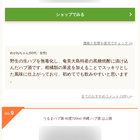
ショップでみる
価格と在庫を
楽天
でチェック
>>
めがねちゃん(50代・女性)
野生の生ハブを無毒化し、奄美大島特産の黒糖焼酎に漬け込
んだハブ酒です。柑橘類の果皮を加えることでスッキリとし
た風味に仕上がっており、初めてでも飲みやすいと思います
。
全てのおすすめコメント
(
1
件)
>
9
no.
うるまハブ酒 40度720ml 沖縄 ハブ酒 はぶ酒