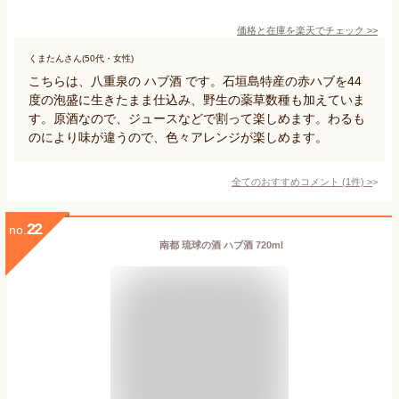
価格と在庫を
楽天
でチェック
>>
くまたんさん(50代・女性)
こちらは、八重泉の ハブ酒 です。石垣島特産の赤ハブを44
度の泡盛に生きたまま仕込み、野生の薬草数種も加えていま
す。原酒なので、ジュースなどで割って楽しめます。わるも
のにより味が違うので、色々アレンジが楽しめます。
全てのおすすめコメント
(
1
件)
>
22
no.
南都 琉球の酒 ハブ酒 720ml