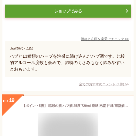
ショップでみる
価格と在庫を
楽天
でチェック
>>
chai(50代・女性)
ハブと13種類のハーブを泡盛に漬け込んだハブ酒です。比較
的アルコール度数も低めで、独特のくさみもなく飲みやすい
とおもいます。
全てのおすすめコメント
(
1
件)
>
19
no.
【ポイント5倍】 琉球の酒 ハブ酒 25度 720ml 琉球 泡盛 沖縄 南都酒造所