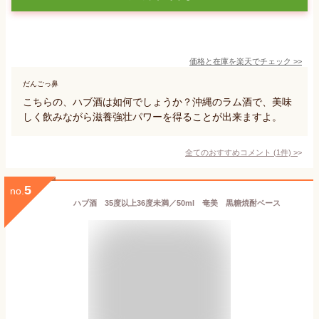
価格と在庫を
楽天
でチェック
>>
だんごっ鼻
こちらの、ハブ酒は如何でしょうか？沖縄のラム酒で、美味
しく飲みながら滋養強壮パワーを得ることが出来ますよ。
全てのおすすめコメント
(
1
件)
>
5
no.
ハブ酒 35度以上36度未満／50ml 奄美 黒糖焼酎ベース