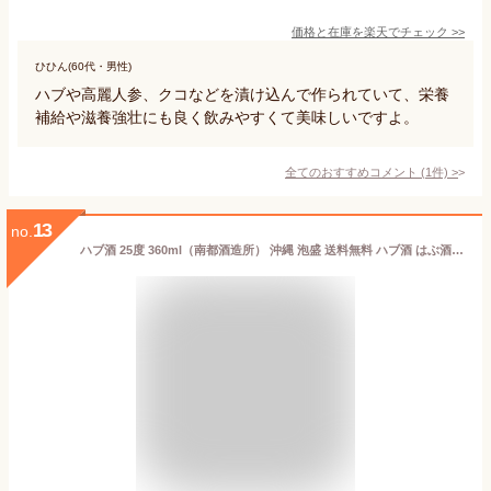
価格と在庫を
楽天
でチェック
>>
ひひん(60代・男性)
ハブや高麗人参、クコなどを漬け込んで作られていて、栄養
補給や滋養強壮にも良く飲みやすくて美味しいですよ。
全てのおすすめコメント
(
1
件)
>
13
no.
ハブ酒 25度 360ml（南都酒造所） 沖縄 泡盛 送料無料 ハブ酒 はぶ酒 出産祝い ギフト