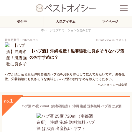
受付中
人気アイテム
マイページ
本ページはプロモーションを含みます
最終更新日：2026/07/09
10146
View
32
コメント
【ハブ酒】沖縄名産！滋養強壮に良さそうなハブ酒
のおすすめは？
ハブが漬け込まれた沖縄名物のハブ酒をお取り寄せして飲んでみたいです。滋養強
壮、栄養補給にも良さそうな美味しいハブ酒のおすすめを教えてください。
ベストオイシー編集部
1
no.
ハブ酒 25度 720ml（南都酒造所） 沖縄 泡盛 送料無料 ハブ酒 はぶ酒 出産祝い ギフト