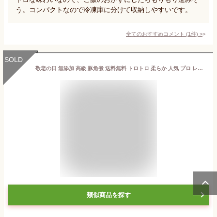
う。コンパクトなので冷凍庫に分けて収納しやすいです。
全てのおすすめコメント
(
1
件)
>
SOLD
敬老の日 無添加 高級 豚角煮 送料無料 トロトロ 柔らか 人気 プロ レシピ 米沢豚一番育ち バラ肉 簡単 調理 通販 お取り寄せ ビール ぴったり 国産 冷凍 ランキング 和風 ご飯のお供 豚肉 プレゼント グルメ 贈答 ギフト 詰め合わせ 惣菜 煮豚 豚 角煮 詰合せ 手土産
類似商品を探す