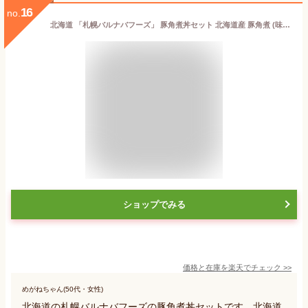
16
no.
北海道 「札幌バルナバフーズ」 豚角煮丼セット 北海道産 豚角煮 (味噌) 80g×4 北海道産 豚角煮 (醤油) 80g×4 SK2030 惣菜 中華 お取り寄せ プレゼント お祝い おすすめ 贈答品 内祝い お礼 お取り寄せグルメ ギフト 送料無料 2022 実用的
ショップでみる
価格と在庫を
楽天
でチェック
>>
めがねちゃん(50代・女性)
北海道の札幌バルナバフーズの豚角煮丼セットです。北海道