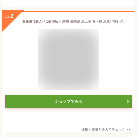
2
no.
豚角煮 8個入り 1個 50g 化粧箱 長崎県 お土産 食べ物 お取り寄せグルメ ご当地グルメ 長崎 角煮 豚の角煮 冷凍 セット 豚 レトルト 高級 お惣菜ギフト 高級グルメ 快気祝い 美味しい グルメ 贈り物 贈答用 プレゼント ギフト
ショップでみる
価格と在庫を
楽天
でチェック
>>