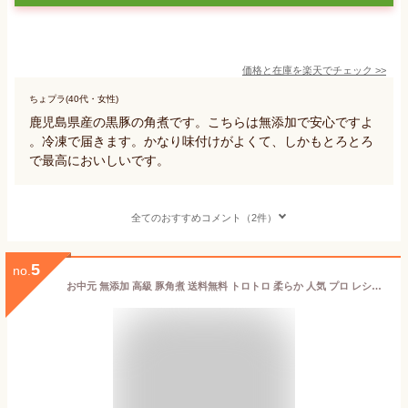
価格と在庫を
楽天
でチェック
>>
ちょプラ(40代・女性)
鹿児島県産の黒豚の角煮です。こちらは無添加で安心ですよ
。冷凍で届きます。かなり味付けがよくて、しかもとろとろ
で最高においしいです。
全てのおすすめコメント（2件）
5
no.
お中元 無添加 高級 豚角煮 送料無料 トロトロ 柔らか 人気 プロ レシピ 米沢豚一番育ち 簡単 調理 通販 お取り寄せ ビール ぴったり 国産 冷凍 ランキング 和風 ご飯のお供 豚肉 プレゼント グルメ 贈答 ギフト 詰め合わせ 惣菜 煮豚 豚 角煮 詰合せ 手土産