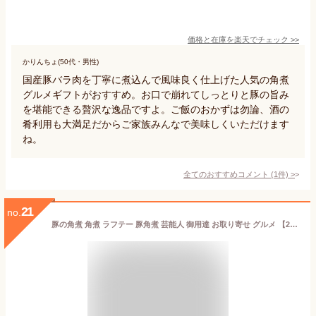
価格と在庫を
楽天
でチェック
>>
かりんちょ(50代・男性)
国産豚バラ肉を丁寧に煮込んで風味良く仕上げた人気の角煮
グルメギフトがおすすめ。お口で崩れてしっとりと豚の旨み
を堪能できる贅沢な逸品ですよ。ご飯のおかずは勿論、酒の
肴利用も大満足だからご家族みんなで美味しくいただけます
ね。
全てのおすすめコメント
(
1
件)
>
21
no.
豚の角煮 角煮 ラフテー 豚角煮 芸能人 御用達 お取り寄せ グルメ 【200g×2袋/4〜5人前】