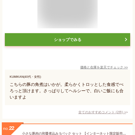
ショップでみる
価格と在庫を
楽天
でチェック
>>
KUMIKAN(40代・女性)
こちらの豚の角煮はいかが。柔らかくトロッとした食感でぺ
ろっと頂けます。さっぱりしてヘルシーで、白いご飯にも合
いますよ
全てのおすすめコメント
(
2
件)
>
22
no.
小さな豚肉の和醤煮込み 5パック セット 【インターネット限定販売】 角煮 煮豚 父の日 を祝う食卓の一品に 父の日ギフト や お中元 の お試し に お取り寄せグルメ お取り寄せ グルメ ご飯のお供 とろとろ 豚ばら肉 豚肉 お肉 肉 ブロック 冷凍 惣菜 おつまみ