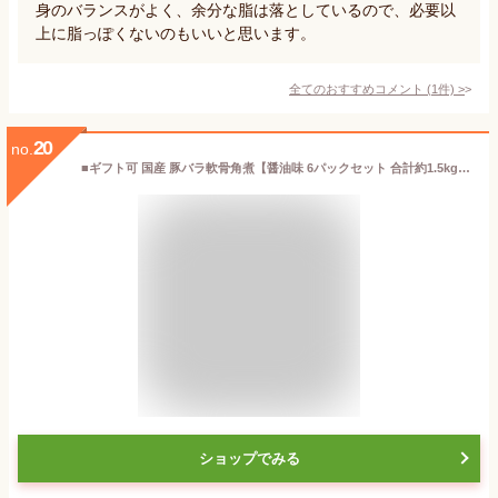
身のバランスがよく、余分な脂は落としているので、必要以
上に脂っぽくないのもいいと思います。
全てのおすすめコメント
(
1
件)
>
20
no.
■ギフト可 国産 豚バラ軟骨角煮【醤油味 6パックセット 合計約1.5kg】冷凍保存可 自宅 便利 簡単 美味しい おうちごはん■
ショップでみる