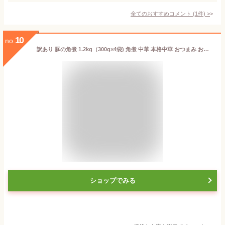
全てのおすすめコメント
(
1
件)
>
10
no.
訳あり 豚の角煮 1.2kg（300g×4袋) 角煮 中華 本格中華 おつまみ おかず 豚 豚肉 お取り寄せ お肉 肉 お取り寄せお肉 送料無料（北海道、沖縄、一部離島への配送料追加）お花見 花見 飲み会 飲み会おつまみ 家飲み 家呑み パーティー ホームパーティー
ショップでみる