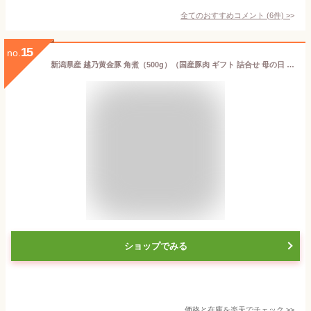
全てのおすすめコメント
(
6
件)
>
15
no.
新潟県産 越乃黄金豚 角煮（500g）（国産豚肉 ギフト 詰合せ 母の日 父の日 敬老の日 パーティー お中元 お歳暮 誕生日 夕食 おかず 総菜）
ショップでみる
価格と在庫を
楽天
でチェック
>>