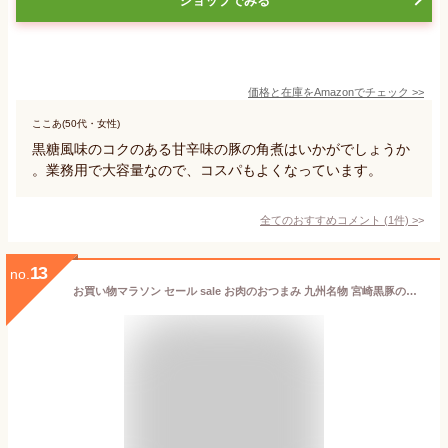
ショップでみる
価格と在庫を
Amazon
でチェック
>>
ここあ(50代・女性)
黒糖風味のコクのある甘辛味の豚の角煮はいかがでしょうか
。業務用で大容量なので、コスパもよくなっています。
全てのおすすめコメント
(
1
件)
>
13
no.
お買い物マラソン セール sale お肉のおつまみ 九州名物 宮崎黒豚の角煮 250g×1個(豚バラ/豚角煮/煮豚) 煮物 煮込み料理 トロトロ おかず レトルト食品 常温保存 珍味のお試し 簡易包装 訳あり お取り寄せグルメ 食品 グルメ 惣菜 豚肉 ポーク ポイント消化 送料無料