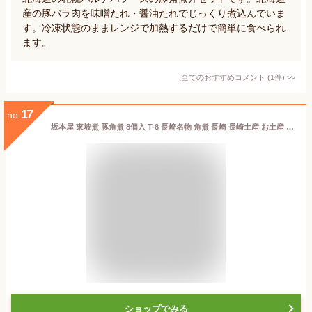
産の豚バラ肉を味噌たれ・醤油たれでじっくり煮込んでいま
す。冷凍状態のままレンジで加熱するだけで簡単に食べられ
ます。
全てのおすすめコメント
(
1
件)
>
17
no.
坂本屋 東坡煮 豚角煮 8個入 T-8 長崎名物 角煮 長崎 長崎土産 お土産 長崎県 卓袱料理 肉惣菜 長崎卓袱料理 お取り寄せ プレゼント九州 お土産 ギフト 贈答 常温
ショップでみる