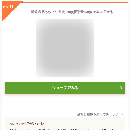
11
no.
新潟 和豚もちぶた 角煮 500g(固形量350g) 冷凍 加工食品
ショップでみる
価格と在庫を
楽天
でチェック
>>
めがねちゃん(50代・女性)