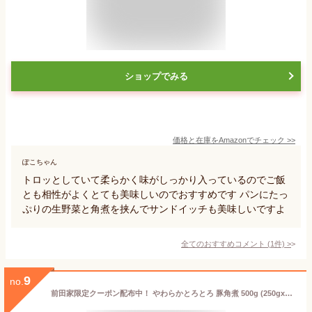
ショップでみる
価格と在庫を
Amazon
でチェック
>>
ぽこちゃん
トロッとしていて柔らかく味がしっかり入っているのでご飯
とも相性がよくとても美味しいのでおすすめです パンにたっ
ぷりの生野菜と角煮を挟んでサンドイッチも美味しいですよ
全てのおすすめコメント
(
1
件)
>
9
no.
前田家限定クーポン配布中！ やわらかとろとろ 豚角煮 500g (250gx2袋) 国産豚 豚の角煮 煮豚 煮込み料理 豚肉 ぶた ブタ ポーク レトルト 惣菜 煮物 おかず 常温 食品 居酒屋 おつまみ 酒の肴 アテ グルメ 非常食 お徳用 家庭用 業務用 買い回り 買回り 送料無料