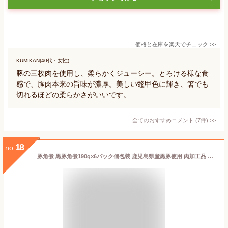
価格と在庫を
楽天
でチェック
>>
KUMIKAN(40代・女性)
豚の三枚肉を使用し、柔らかくジューシー。とろける様な食
感で、豚肉本来の旨味が濃厚。美しい鼈甲色に輝き、箸でも
切れるほどの柔らかさがいいです。
全てのおすすめコメント
(
7
件)
>
18
no.
豚角煮 黒豚角煮190g×6パック個包装 鹿児島県産黒豚使用 肉加工品 鹿児島県 冷凍360日 熨斗対応 送料無料 ギフト 贈答 記念日 産地直送 敬老の日 お中元