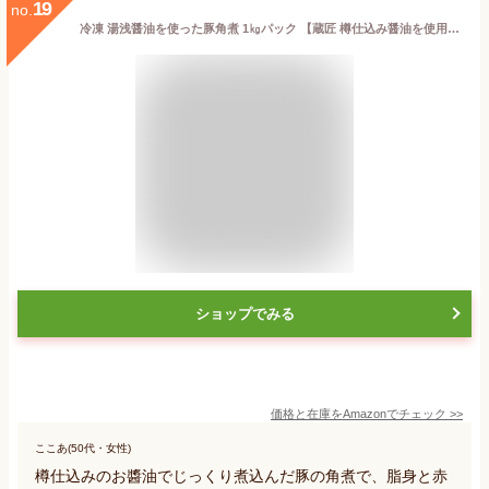
19
no.
冷凍 湯浅醤油を使った豚角煮 1㎏パック 【蔵匠 樽仕込み醤油を使用】 本格豚角煮を手軽にご家庭でも召し上がれます！アウトドア キャンプ プレゼント
ショップでみる
価格と在庫を
Amazon
でチェック
>>
ここあ(50代・女性)
樽仕込みのお醬油でじっくり煮込んだ豚の角煮で、脂身と赤