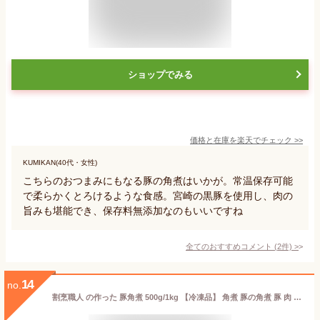
ショップでみる
価格と在庫を
楽天
でチェック
>>
KUMIKAN(40代・女性)
こちらのおつまみにもなる豚の角煮はいかが。常温保存可能
で柔らかくとろけるような食感。宮崎の黒豚を使用し、肉の
旨みも堪能でき、保存料無添加なのもいいですね
全てのおすすめコメント
(
2
件)
>
14
no.
割烹職人 の作った 豚角煮 500g/1kg 【冷凍品】 角煮 豚の角煮 豚 肉 ご飯のお供 ごはんのおとも 飲茶 点心 送料無料 父の日 煮豚 無添加 ラフテー 惣菜 総菜 ご飯のお供 お取り寄せ おせち料理 ギフト 豚肉 業務用 お弁当