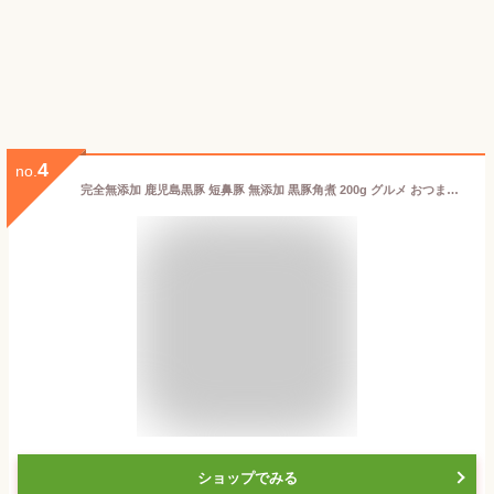
4
no.
完全無添加 鹿児島黒豚 短鼻豚 無添加 黒豚角煮 200g グルメ おつまみ お取り寄せ 肉 豚肉 贈答 ギフト 贈り物 御節 絶品 晩ごはん 惣菜 おかず 通販 国産 九州 黒豚 美味しい 高級 おいしい 鹿児島 冷凍 豚 同梱 無添加食品 無添加惣菜
ショップでみる