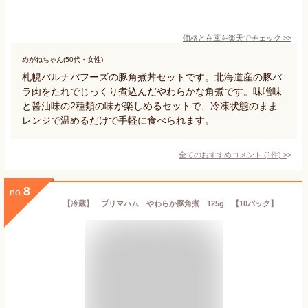
価格と在庫を
楽天
でチェック
>>
めがねちゃん(50代・女性)
札幌バルナバフーズの豚角煮丼セットです。北海道産の豚バ
ラ肉をたれでじっくり煮込んだやわらかな角煮です。味噌味
と醤油味の2種類の味が楽しめるセットで、冷凍状態のまま
レンジで温めるだけで手軽に食べられます。
全てのおすすめコメント
(
1
件)
>
8
no.
【冷蔵】 プリマハム やわらか豚角煮 125g 【10パック】