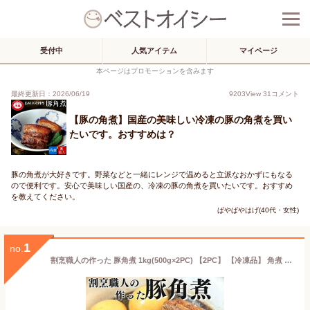
受付中
人気アイテム
マイページ
本ページはプロモーションを含みます
最終更新日：2026/06/19
9203
View
31
コメント
【豚の角煮】国産の美味しい冷凍の豚の角煮を買い
たいです。おすすめは？
豚の角煮が大好きです。野菜などと一緒にレンジで温めると立派なおかずにもなる
ので便利です。安心で美味しい国産の、冷凍の豚の角煮を買いたいです。おすすめ
を教えてください。
ぱやぱやはげ(40代・女性)
1
no.
割烹職人の作った 豚角煮 1kg(500g×2PC) 【2PC】 【冷凍品】 角煮 送料無料 煮豚 豚の角煮 豚肉角煮 豚肉の角煮 豚バラ角煮 豚バラの角煮 無添加 トンポーロー ラフテー 煮豚 八角不使用 ぶた角煮 ぶたの角煮 父の日