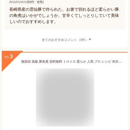
のりのりのり(50代・女性)
長崎県産の雲仙豚で作られた、お箸で切れるほど柔らかい豚
の角煮はいかがでしょうか。甘辛くてしっとりしていて美味
しいのでおすすめします。
全てのおすすめコメント（3件）
3
no.
無添加 高級 豚角煮 送料無料 トロトロ 柔らか 人気 プロ レシピ 米沢豚一番育ち バラ肉 簡単 調理 通販 お取り寄せ ビール ぴったり 国産 冷凍 ランキング 和風 ご飯のお供 豚肉 プレゼント グルメ 贈答 ギフト 詰め合わせ 惣菜 煮豚 豚 角煮 詰合せ 手土産