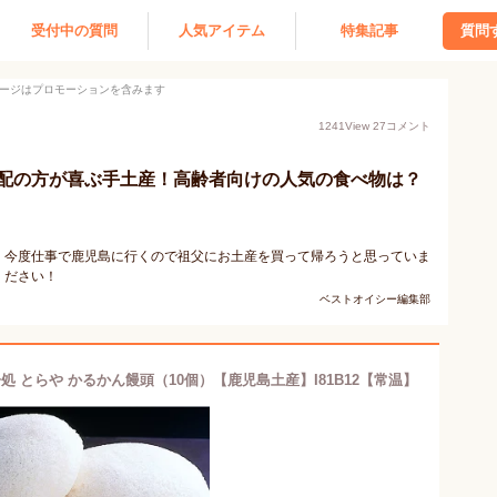
受付中の質問
人気アイテム
特集記事
質問
ージはプロモーションを含みます
1241
View
27
コメント
配の方が喜ぶ手土産！高齢者向けの人気の食べ物は？
。今度仕事で鹿児島に行くので祖父にお土産を買って帰ろうと思っていま
ください！
ベストオイシー編集部
子処 とらや かるかん饅頭（10個）【鹿児島土産】I81B12【常温】