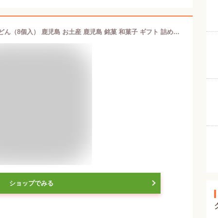
九州 ギフト 2024 薩摩蒸気屋 かすたどん（8個入） 鹿児島 お土産 鹿児島 銘菓 和菓子 ギフト 詰め合わせ プチギフト 帰省土産 お取り寄せ 常温
ショップでみる