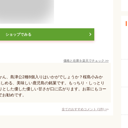
ショップでみる
価格と在庫を
楽天
でチェック
>>
かん、島津公2種8個入りはいかがでしょうか？桜島小みか
楽しめる、美味しい鹿児島の銘菓です。もっちり・しっとり
りとした優した優しい甘さが口に広がります。お茶にもコー
でお勧めです。
全てのおすすめコメント
(
1
件)
>