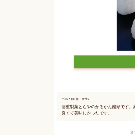
＊mii＊(30代・女性)
徳重製菓とらやのかるかん饅頭です。
良くて美味しかったです。
全