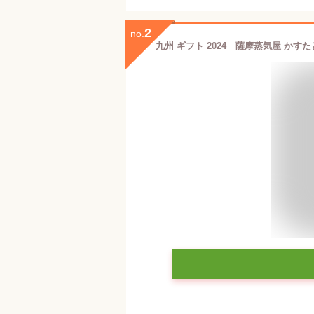
2
no.