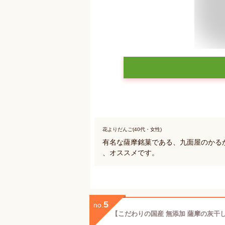
花よりだんご(40代・女性)
有名な薩摩銘菓である、九面屋のかる
、オススメです。
5
no.