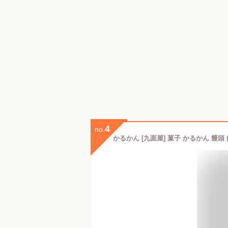
4
no.