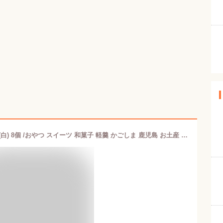
かるかん [九面屋] 菓子 かるかん 饅頭 (白) 8個 /おやつ スイーツ 和菓子 軽羹 かごしま 鹿児島 お土産 薩摩銘菓 鹿児島県 和スイーツ お取り寄せスイーツ 手土産 かるかんまんじゅう 箱入り 和生菓子 お茶うけ ティータイム