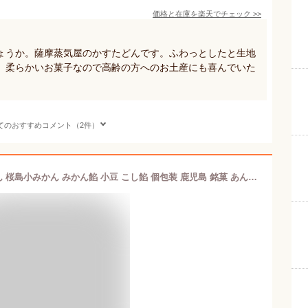
価格と在庫を
楽天
でチェック
>>
ょうか。薩摩蒸気屋のかすたどんです。ふわっとしたと生地
。柔らかいお菓子なので高齢の方へのお土産にも喜んでいた
てのおすすめコメント（2件）
和菓子 【島津公2種8個入り】 かるかん 桜島小みかん みかん餡 小豆 こし餡 個包装 鹿児島 銘菓 あんこ スイーツ 饅頭 まんじゅう お土産 おみやげ お菓子 贈り物 お中元 お歳暮 ギフト 贈答 2024