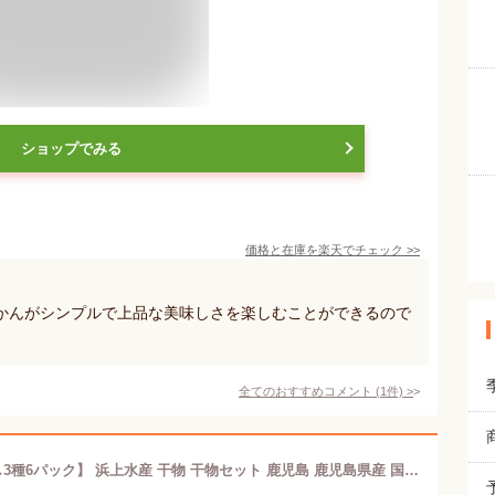
ショップでみる
価格と在庫を
楽天
でチェック
>>
かんがシンプルで上品な美味しさを楽しむことができるので
全てのおすすめコメント
(
1
件)
>
【こだわりの国産 無添加 薩摩の灰干し3種6パック】 浜上水産 干物 干物セット 鹿児島 鹿児島県産 国産 無添加 指宿 骨取り 骨とり 骨なし 骨無し 鰆 さわら 鯛 タイ たい 真鯛 マダイ ギフト 贈り物 贈物 特産品 鹿児島特産品 指宿特産品 灰干し 御中元 お中元