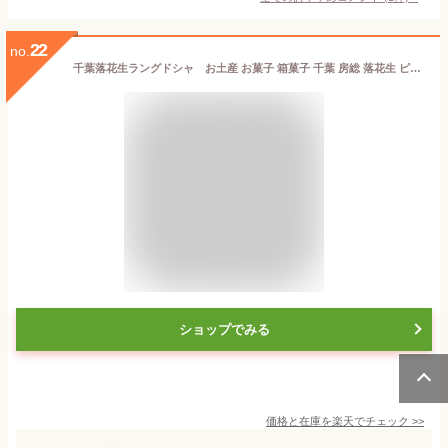
22
no.
千葉落花生ラングドシャ お土産 お菓子 箱菓子 千葉 房総 落花生 ピーナッツ クッキー ラングドシャ ギフト プレゼント 贈り物 菓子折り お中元 お歳暮 包装 ラッピング のし 手提げ袋
ショップでみる
価格と在庫を
楽天
でチェック
>>