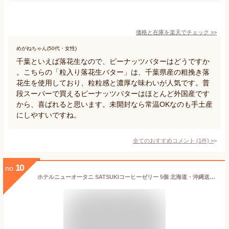
価格と在庫を
楽天
でチェック
>>
めがねちゃん(50代・女性)
千葉といえば落花生なので、ピーナッツバターはどうですか
。こちらの「粒入り落花生バター」は、千葉県産の粗挽き落
花生を使用しており、粒粒感と濃厚な味わいが人気です。普
段スーパーで買えるピーナッツバターはほとんど外国産です
から、喜ばれると思います。未開封なら常温OKなのも手土産
にしやすいですね。
全てのおすすめコメント
(
1
件)
>
10
no.
ホテルニューオータニ SATSUKIコーヒーゼリー 5個 北海道・沖縄送料別 ホテルメイド スイーツ ゼリー コーヒー 洋菓子 ギフト お菓子