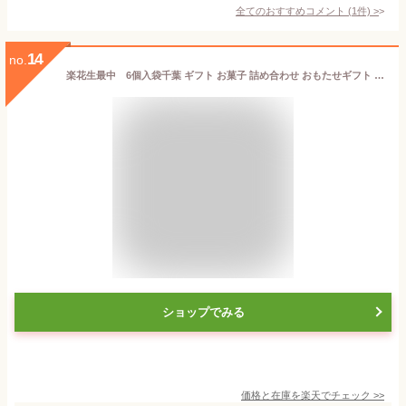
全てのおすすめコメント
(
1
件)
>
14
no.
楽花生最中 6個入袋千葉 ギフト お菓子 詰め合わせ おもたせギフト グルメ お取り寄せ スイーツ お菓子 お土産 ご挨拶 お祝い 内祝い お返し お礼 贈答品 出産 結婚 誕生日 贈り物 食品 食べ物
ショップでみる
価格と在庫を
楽天
でチェック
>>