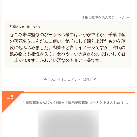
価格と在庫を
楽天
でチェック
>>
紅葉さん(50代・女性)
なごみ米屋監修のぴーなっつ最中はいかがですか。千葉特産
の落花生をふんだんに使い、餡子にして練り上げたものを薄
皮に包み込みました。和菓子と言うイメージですが、洋風の
飲み物とも相性が良く、食べやすい大きさなのでおいしく召
し上がれます。かわいい形なのも良い一品です。
全てのおすすめコメント（2件）
5
no.
千葉落花生まんじゅう9個入千葉県産落花生 ピーナツ おまんじゅう 饅頭 和菓子 お土産 ご自宅用 和菓子