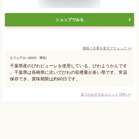
ショップでみる
価格と在庫を
楽天
でチェック
>>
カフェアロハ(50代・男性)
千葉県産のびわピューレを使用している、びわようかんです
。千葉県は長崎県に次いでびわの収穫量が多い県です。常温
保存でき、賞味期限は約60日です。
全てのおすすめコメント
(
5
件)
>