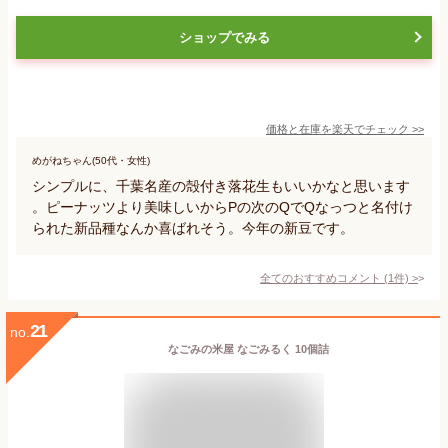
ショップでみる
価格と在庫を
楽天
でチェック
>>
めがねちゃん(50代・女性)
シンプルに、千葉名産の殻付き落花生もいいかなと思います
。ピーナッツより美味しいからPの次のQでQなっつと名付け
られた新品種なんか喜ばれそう。今年の新豆です。
全てのおすすめコメント
(
1
件)
>
21
no.
なごみの米屋 なごみるく 10個詰