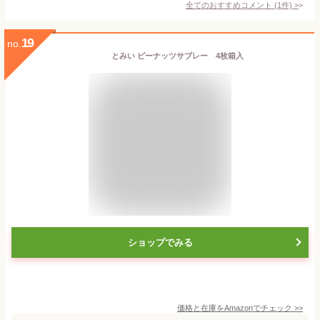
全てのおすすめコメント
(
1
件)
>
19
no.
とみい ピーナッツサブレー 4枚箱入
ショップでみる
価格と在庫を
Amazon
でチェック
>>