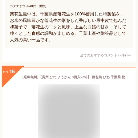
カタナまつり(40代・男性)
楽花生最中は、千葉県産落花生を100%使用した特製餡を、
お米の風味豊かな落花生の形をした香ばしい最中皮で包んだ
和菓子で、落花生のコクと風味、上品な白餡の甘さ、そして
粒々とした食感の調和が楽しめる、千葉土産や贈答品として
人気の高い一品です。
全てのおすすめコメント
(
2
件)
>
15
no.
(送料無料)【房州 びわ ようかん 8個入×2箱】 個包装 びわ 千葉県 枇杷 ギフト びわ 羊羹 ひとくち びわ お茶菓子 差し入れ ご当地 お取り寄せ お土産 常温発送