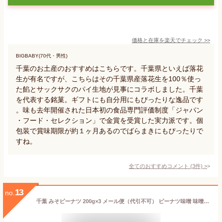
価格と在庫を
楽天
でチェック
>>
BIGBABY(70代・男性)
千葉のお土産のおすすめはこちらです。千葉県といえば落花
生が有名ですが、こちらはその千葉県産落花生を100％使っ
た餡とサックサクのパイ生地が見事にコラボしました。千葉
を代表する銘菓。ギフトにも自分用にもぴったりな逸品です
。味も去年開催された日本初の食品専門評価制度「ジャパン
・フード・セレクション」で金賞を受賞した実力派です。個
包装で賞味期限が約１ヶ月あるのでばらまきにもぴったりで
すね。
全てのおすすめコメント
(
3
件)
>
13
no.
千葉 みそピーナツ 200g×3 メール便（代引不可） ピーナツ味噌 味噌ピー ピーナッツ 落花生