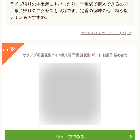
ライブ帰りの手土産にもぴったり。千葉駅で購入できるので
、幕張帰りのアクセスも良好です。定番の塩味の他、梅や塩
レモンもおすすめ。
全てのおすすめコメント
(
1
件)
>
12
no.
オランダ家 楽花生パイ 5個入袋 千葉 落花生 ギフト お菓子 詰め合わせ おもたせギフト グルメ お取り寄せ スイーツ お菓子 お土産 ご挨拶 お祝い 内祝い お返し お礼 贈答品 出産 結婚 誕生日 贈り物 食品 食べ物
ショップでみる