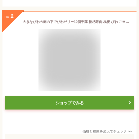
2
no.
大きなびわの樹の下でびわゼリー12個千葉 枇杷果肉 枇杷 びわ ご当地 びわ菓子 お土産 箱菓子 贈答
ショップでみる
価格と在庫を
楽天
でチェック
>>