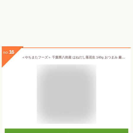
16
no.
＜やちまたフーズ＞ 千葉県八街産 はねだし落花生 140g おつまみ 厳選 無塩 無添加 高級 ナッツ お試し 素煎り お土産 やちまた産 落花生 大容量