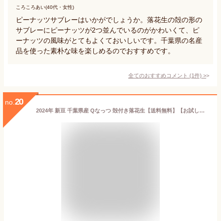
ころころあい(40代・女性)
ピーナッツサブレーはいかがでしょうか。落花生の殻の形の
サブレーにピーナッツが2つ並んでいるのがかわいくて、ピ
ーナッツの風味がとてもよくておいしいです。千葉県の名産
品を使った素朴な味を楽しめるのでおすすめです。
全てのおすすめコメント
(
1
件)
>
20
no.
2024年 新豆 千葉県産 Qなっつ 殻付き落花生【送料無料】【お試し品】 【ALL￥1000】 落花生 200g（100g×2）ピーナッツ らっかせい おつまみ 1000円 送料無料 ポッキリ Qナッツ ※こちらの商品はゆうパケットとなります。