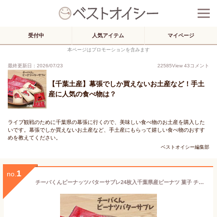
受付中
人気アイテム
マイページ
本ページはプロモーションを含みます
最終更新日：2026/07/23
22585
View
43
コメント
【千葉土産】幕張でしか買えないお土産など！手土
産に人気の食べ物は？
ライブ観戦のために千葉県の幕張に行くので、美味しい食べ物のお土産を購入した
いです。幕張でしか買えないお土産など、手土産にもらって嬉しい食べ物のおすす
めを教えてください。
ベストオイシー編集部
1
no.
チーバくんピーナッツバターサブレ24枚入千葉県産ピーナツ 菓子 チーバくん クッキー 焼き菓子 千葉 お土産 ご当地 お取寄せ ゆるキャラ 千葉 ご当地 グルメ お土産