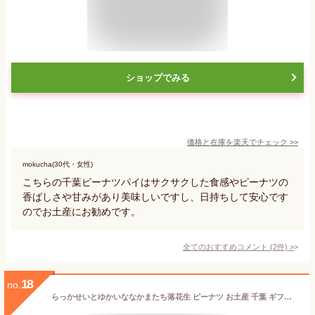
ショップでみる
価格と在庫を
楽天
でチェック
>>
mokucha(30代・女性)
こちらの千葉ピーナツパイはサクサクした食感やピーナツの
香ばしさや甘みがあり美味しいですし、日持ちして安心です
のでお土産にお勧めです。
全てのおすすめコメント
(
2
件)
>
18
no.
らっかせいとゆかいななかまたち落花生 ピーナツ お土産 千葉 ギフト 人気 贈り物 詰合せ