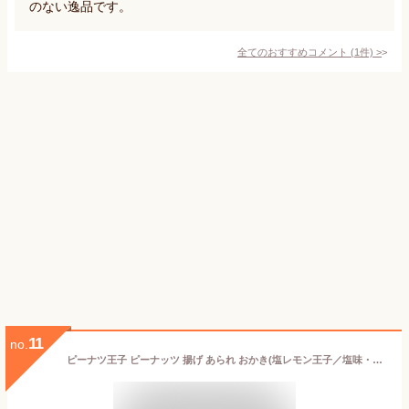
のない逸品です。
全てのおすすめコメント
(
1
件)
>
11
no.
ピーナツ王子 ピーナッツ 揚げ あられ おかき(塩レモン王子／塩味・レモン風味) 千葉 落花生