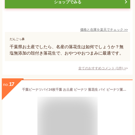
ショップでみる
価格と在庫を
楽天
でチェック
>>
だんごっ鼻
千葉県お土産でしたら、名産の落花生は如何でしょうか？無
塩無添加の殻付き落花生で、おやつやおつまみに最適です。
全てのおすすめコメント
(
1
件)
>
17
no.
千葉ピーナツパイ24枚千葉 お土産 ピーナツ 落花生 パイ ピーナツ菓子 菓子 箱菓子 お取寄せ