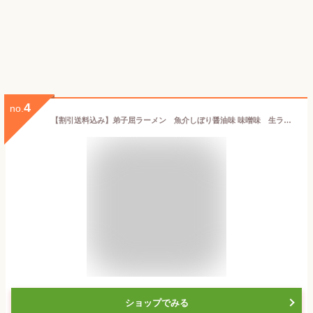
4
no.
【割引送料込み】弟子屈ラーメン 魚介しぼり醤油味 味噌味 生ラーメン 2食入×各1個セット（計4食）【御中元 お中元 新生活 内祝い 入学 進学 引越し ギフト 粗品 引っ越し 御挨拶 お土産 退職 結婚式 景品】
ショップでみる