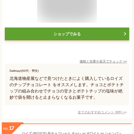
ショップでみる
価格と在庫を
楽天
でチェック
>>
Dallmayr(50代・男性)
北海道物産展などで見つけたときによく購入しているロイズ
のチップチョコレート をオススメします。チョコとポテトチ
ップの組み合わせでチョコの甘さとポテトチップの塩味が絶
妙で袋を開けると止まらなくなるお菓子です。
全てのおすすめコメント
(
8
件)
>
17
no.
ロイズ (ROYCE) 生チョコレート オーレ or ホワイト or シャンパン or 抹茶 or マイルドミルクギフト プチギフト 札幌 スイーツ お菓子 推し活 推し色 ご褒美 洋菓子 誕生日 内祝い 退職 お祝い お礼 転勤 お礼 お返し 有名 定番