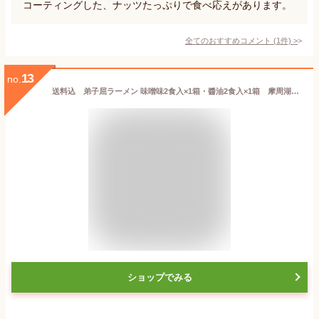
コーティングした、ナッツたっぷりで食べ応えがあります。
全てのおすすめコメント
(
1
件)
>
13
no.
送料込 弟子屈ラーメン 味噌味2食入×1箱・醬油2食入×1箱 摩周湖の里 北海道 お土産 お取り寄せ 生らーめん みそ味 しょうゆ味 生ラーメン 食べ比べ 食品 ご当地ラーメン
ショップでみる