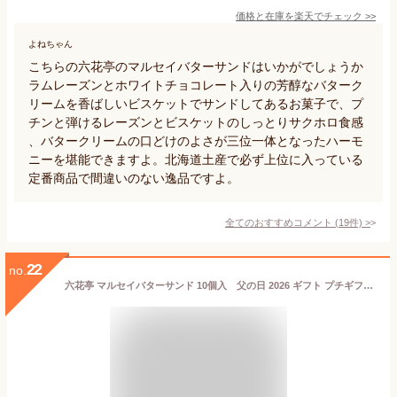
価格と在庫を
楽天
でチェック
>>
よねちゃん
こちらの六花亭のマルセイバターサンドはいかがでしょうか
ラムレーズンとホワイトチョコレート入りの芳醇なバターク
リームを香ばしいビスケットでサンドしてあるお菓子で、プ
チンと弾けるレーズンとビスケットのしっとりサクホロ食感
、バタークリームの口どけのよさが三位一体となったハーモ
ニーを堪能できますよ。北海道土産で必ず上位に入っている
定番商品で間違いのない逸品ですよ。
全てのおすすめコメント
(
19
件)
>
22
no.
六花亭 マルセイバターサンド 10個入 父の日 2026 ギフト プチギフト 北海道 お土産 スイーツ レーズンサンド お茶請け サンドクッキー 帯広 土産 お菓子 洋菓子 誕生日 内祝い 個包装 退職 お祝い 転勤 お礼 お返し 御供 感謝 有名 定番