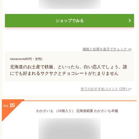
ショップでみる
価格と在庫を
楽天
でチェック
>>
nanacoco(40代・女性)
北海道のお土産で鉄板、といったら、白い恋人でしょう。誰
にでも好まれるサクサクとチョコレートがたまりません
全てのおすすめコメント
(
2
件)
>
15
no.
わかさいも （18個入り） 北海道銘菓 わかさいも本舗