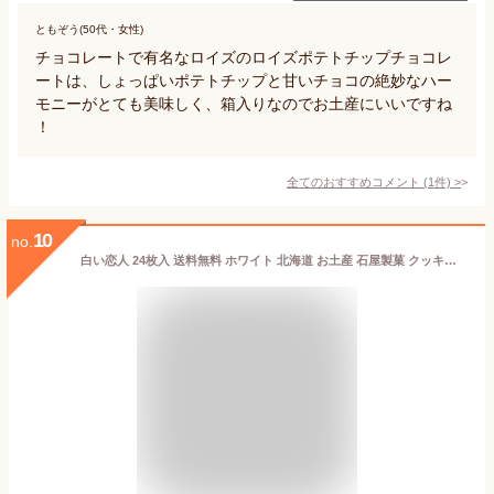
ともぞう(50代・女性)
チョコレートで有名なロイズのロイズポテトチップチョコレ
ートは、しょっぱいポテトチップと甘いチョコの絶妙なハー
モニーがとても美味しく、箱入りなのでお土産にいいですね
！
全てのおすすめコメント
(
1
件)
>
10
no.
白い恋人 24枚入 送料無料 ホワイト 北海道 お土産 石屋製菓 クッキー ラングドシャ チョコ ギフト 贈り物 プレゼント お返し 祝い お年賀 ホワイトデー お彼岸 母の日 お中元 七五三