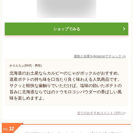
ショップでみる
価格と在庫を
Amazon
でチェック
>>
かりんちょ(50代・男性)
北海道のお土産ならカルビーのじゃがポックルがおすすめ。
道産ポテトの持ち味を口当たり良く味わえる人気商品です。
サクッと軽快な歯触りでいただけば、塩味の効いたポテトの
旨みに北海道ならではのトウモロコシパウダーの香ばしい風
味を楽しめますよ。
全てのおすすめコメント
(
1
件)
>
12
no.