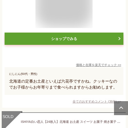
ショップでみる
価格と在庫を
楽天
でチェック
>>
にしにん(50代・男性)
北海道の定番お土産といえば六花亭ですかね。クッキーなの
でお子様からお年寄りまで食べられますからお勧めします。
全てのおすすめコメント
(
36
件)
>
SOLD
ISHIYA白い恋人【24枚入】北海道 お土産 スイーツ お菓子 焼き菓子 洋菓子 ラングドシャ ギフト プチギフト 小包装 お取り寄せ（dk-2 dk-3）