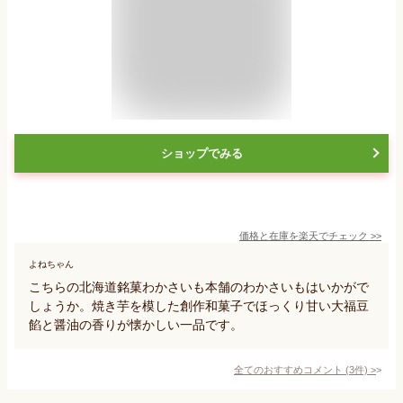
ショップでみる
価格と在庫を
楽天
でチェック
>>
よねちゃん
こちらの北海道銘菓わかさいも本舗のわかさいもはいかがで
しょうか。焼き芋を模した創作和菓子でほっくり甘い大福豆
餡と醤油の香りが懐かしい一品です。
全てのおすすめコメント
(
3
件)
>