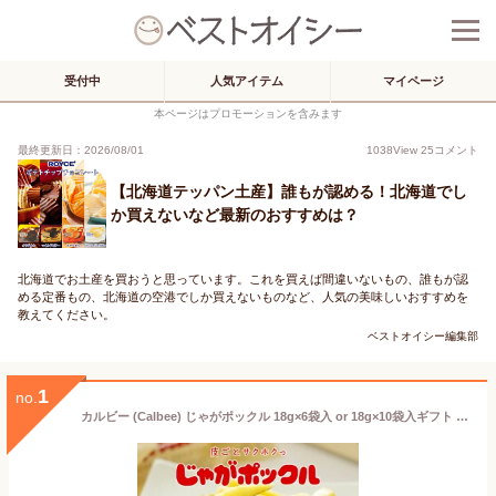
受付中
人気アイテム
マイページ
本ページはプロモーションを含みます
最終更新日：2026/08/01
1038
View
25
コメント
【北海道テッパン土産】誰もが認める！北海道でし
か買えないなど最新のおすすめは？
北海道でお土産を買おうと思っています。これを買えば間違いないもの、誰もが認
める定番もの、北海道の空港でしか買えないものなど、人気の美味しいおすすめを
教えてください。
ベストオイシー編集部
1
no.
カルビー (Calbee) じゃがポックル 18g×6袋入 or 18g×10袋入ギフト プチギフト 北海道 お土産 土産 個包装 スイーツ お菓子 スナック菓子 誕生日 内祝い 退職 お祝い 転勤 お礼 お返し 有名