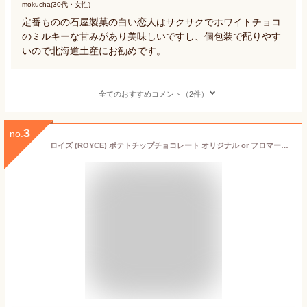
mokucha(30代・女性)
定番ものの石屋製菓の白い恋人はサクサクでホワイトチョコ
のミルキーな甘みがあり美味しいですし、個包装で配りやす
いので北海道土産にお勧めです。
全てのおすすめコメント（2件）
3
no.
ロイズ (ROYCE) ポテトチップチョコレート オリジナル or フロマージュブラン or マイルドビター 御中元 2026 ギフト プチギフト 北海道 人気 定番 スイーツ お菓子 洋菓子 ポテチ ポテトチップス 内祝い 退職 お礼 お返し 有名