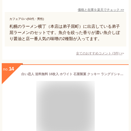
価格と在庫を
楽天
でチェック
>>
カフェアロハ(50代・男性)
札幌のラーメン横丁（本店は弟子屈町）に出店している弟子
屈ラーメンのセットです。魚介を絞った香りが濃い魚介しぼ
り醤油と店一番人気の味噌の2種類が入ってます。
全てのおすすめコメント
(
3
件)
>
14
no.
白い恋人 送料無料 18枚入 ホワイト 石屋製菓 クッキー ラングドシャ チョコ 北海道 お土産 ギフト 贈り物 プレゼント お返し お祝い お年賀 ホワイトデー お彼岸 母の日 お中元 七五三 クリスマス お歳暮 銘菓 人気 バレンタイン