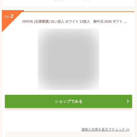
2
no.
ISHIYA (石屋製菓) 白い恋人 ホワイト 12枚入 御中元 2026 ギフト プチギフト 北海道 お土産 札幌 スイーツ お菓子 焼き菓子 ラングドシャ 個包装 洋菓子 誕生日 内祝い 退職 お祝い 転勤 お礼 お返し 感謝 銘菓 有名
ショップでみる
価格と在庫を
楽天
でチェック
>>