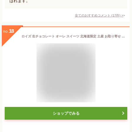
ばれます。
全てのおすすめコメント
(
17
件)
>
18
no.
ロイズ 生チョコレート オーレ スイーツ 北海道限定 土産 お取り寄せ プレゼント クリスマス バレンタイン ホワイトデー 義理チョコ おすすめ ばらまき プチギフト 贈り物 お返し 北海道 人気 定番 お菓子 スイーツ 生チョコ 生クリーム 洋酒 お土産総選挙 第1位
ショップでみる