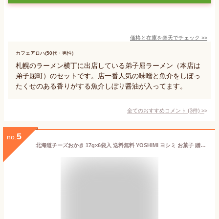
価格と在庫を
楽天
でチェック
>>
カフェアロハ(50代・男性)
札幌のラーメン横丁に出店している弟子屈ラーメン（本店は
弟子屈町）のセットです。店一番人気の味噌と魚介をしぼっ
たくせのある香りがする魚介しぼり醤油が入ってます。
全てのおすすめコメント
(
3
件)
>
5
no.
北海道チーズおかき 17g×6袋入 送料無料 YOSHIMI ヨシミ お菓子 贈り物 お土産 プレゼント 北海道限定 チーズ バレンタイン