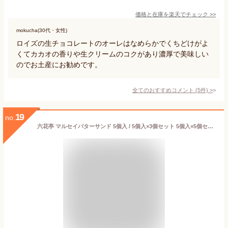
価格と在庫を
楽天
でチェック
>>
mokucha(30代・女性)
ロイズの生チョコレートのオーレはなめらかでくちどけがよ
くてカカオの香りや生クリームのコクがあり濃厚で美味しい
のでお土産にお勧めです。
全てのおすすめコメント
(
5
件)
>
19
no.
六花亭 マルセイバターサンド 5個入 / 5個入×3個セット 5個入×5個セット マルセイ バターサンド レーズンサンド バター ケーキ クッキー 北海道 銘菓 スイーツ お茶請け お菓子 お祝い 人気