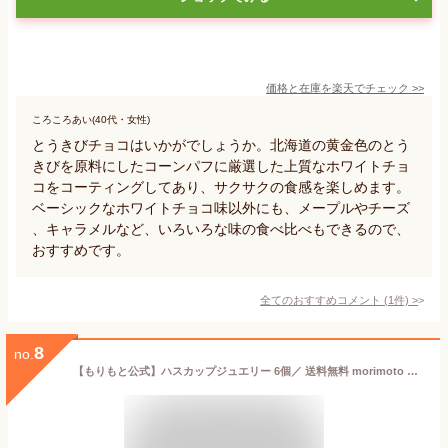
価格と在庫を
楽天
でチェック
>>
ころころあい(40代・女性)
とうきびチョコはいかがでしょうか。北海道の黄金色のとう
きびを原料にしたコーンパフに厳選した上質なホワイトチョ
コをコーティングしてあり、サクサクの食感を楽しめます。
ベーシックなホワイトチョコ味以外にも、メープルやチーズ
、キャラメルなど、いろいろな味の食べ比べもできるので、
おすすめです。
全てのおすすめコメント
(
1
件)
>
8
no.
【もりもと公式】ハスカップジュエリー 6個／ 送料無料 morimoto 北海道 お取り寄せ スイーツ お菓子 プレゼント ギフト お土産 手土産 銘菓 誕生日 内祝い 冬ギフト バレンタインデー *