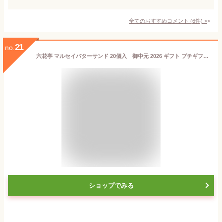
全てのおすすめコメント
(
6
件)
>
21
no.
六花亭 マルセイバターサンド 20個入 御中元 2026 ギフト プチギフト 北海道 お土産 スイーツ レーズンサンド お茶請け サンドクッキー 帯広 お菓子 洋菓子 誕生日 内祝い 個包装 退職 お祝い 転勤 お礼 お返し 御供 感謝 有名 定番
ショップでみる