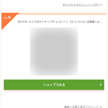
全てのおすすめコメント
(
1
件)
>
9
no.
ROYCE' ロイズポテトチップチョコレート《オリジナル》北海道 / お土産 / みやげ / 土産 / お菓子スイーツ / 人気 / 定番 / ギフトチョコレート / お茶うけ / プレゼントお返し / 景品 / バレンタインデークリスマス
ショップでみる
価格と在庫を
楽天
でチェック
>>