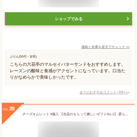
ショップでみる
価格と在庫を
楽天
でチェック
>>
ぷりん(50代・女性)
こちらの六花亭のマルセイバターサンドをおすすめします。
レーズンの酸味と食感がアクセントになっています。口当た
りがなめらかで美味しかったです。
全てのおすすめコメント
(
7
件)
>
20
no.
チーズオムレット 8個入 【当店のもらって嬉しいギフトNo.1】 柔らかい ギフトチーズケーキ 北海道 お菓子 洋菓子 手づくり スイーツ スフレ チーズ プレゼント 土産 取り寄せ 贈り物 記念日 内祝 お返し お祝い スナッフルス 残暑見舞 敬老の日 ハロウィン 秋の味覚 十五夜