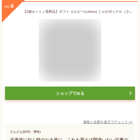
6
no.
【2個セット／送料込】ギフト カルビー(calbee) じゃがポックル（小） 18g×6袋入 合計2個セット ポテトチップス｜北海道 お土産 個包装 お菓子 プレゼント 挨拶 退職 お礼 結婚式
ショップでみる
価格と在庫を
楽天
でチェック
>>
どんどん(50代・男性)
北海道に行く時のお土産に、これを買えば間違いない定番の