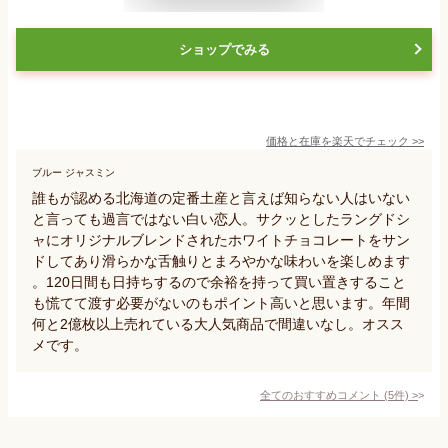
ショップでみる
価格と在庫を
楽天
でチェック
>>
ブルー ジャスミン
誰もが認める北海道の定番土産と言えば知らない人はいない
と言っても過言ではない白い恋人。サクッとしたラングドシ
ャにオリジナルブレンドされたホワイトチョコレートをサン
ドしてあり滑らかな舌触りとまろやかな味わいを楽しめます
。120日間も日持ちするので余裕を持って買い置きすること
も慌てて渡す必要がないのもポイント高いと思います。年間
何と2億枚以上売れている大人気商品で間違いなし。オスス
メです。
全てのおすすめコメント
(
5
件)
>