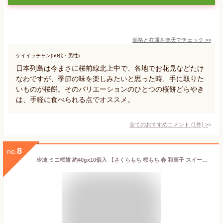
価格と在庫を
楽天
でチェック
>>
ケイイッチャン(50代・男性)
日本列島は今まさに桜前線北上中で、各地でお花見などたけ
なわですが、季節の味を楽しみたいと思った時、手に取りた
いものが桜餅。そのバリエーションのひとつの桜餅どらやき
は、手軽に食べられる点でオススメ。
全てのおすすめコメント
(
1
件)
>
8
no.
冷凍 ミニ桜餅 約40gx10個入 【さくらもち 桜もち 春 和菓子 スイーツ お花見 冷凍商品10000円以上で送料無料】