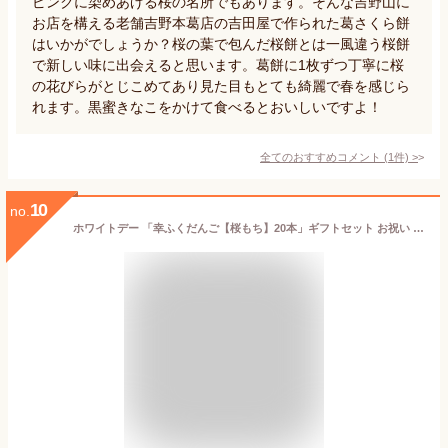
ピンクに染めあげる桜の名所でもあります。そんな吉野山に
お店を構える老舗吉野本葛店の吉田屋で作られた葛さくら餅
はいかがでしょうか？桜の葉で包んだ桜餅とは一風違う桜餅
で新しい味に出会えると思います。葛餅に1枚ずつ丁寧に桜
の花びらがとじこめてあり見た目もとても綺麗で春を感じら
れます。黒蜜きなこをかけて食べるとおいしいですよ！
全てのおすすめコメント
(
1
件)
>
10
no.
ホワイトデー 「幸ふくだんご【桜もち】20本」ギフトセット お祝い お礼 誕生日 内祝い もち米 贈り物御返しスイーツ 行楽 冷凍発送 お菓子 ギフト 職場 食べ物 食品 串団子 手土産外 お供え のし紙 名入れ可能 おしゃれ 縁起 お返し 桜餅 成人 バレンタイン