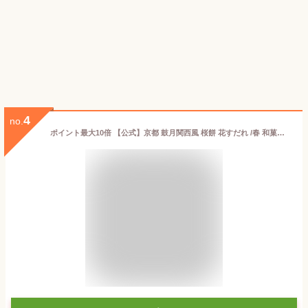
4
no.
ポイント最大10倍 【公式】京都 鼓月関西風 桜餅 花すだれ /春 和菓子 京都 お菓子 お取り寄せ ギフト プチギフト 内祝い お返し 関西風 桜もち 桜 さくら餅 さくら 春 お花見 内祝 お見舞い 菓子 入学祝 卒業祝 就職祝 引っ越し 贈り物 ご家庭用【エントリーでUP!】