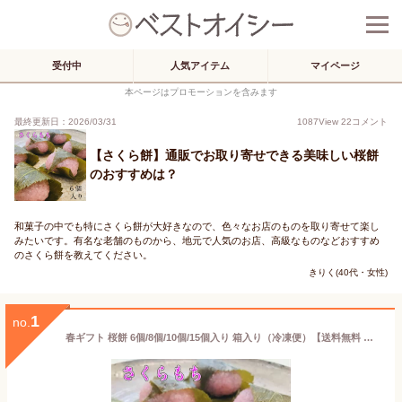
受付中
人気アイテム
マイページ
本ページはプロモーションを含みます
最終更新日：2026/03/31
1087
View
22
コメント
【さくら餅】通販でお取り寄せできる美味しい桜餅
のおすすめは？
和菓子の中でも特にさくら餅が大好きなので、色々なお店のものを取り寄せて楽し
みたいです。有名な老舗のものから、地元で人気のお店、高級なものなどおすすめ
のさくら餅を教えてください。
きりく(40代・女性)
1
no.
春ギフト 桜餅 6個/8個/10個/15個入り 箱入り（冷凍便）【送料無料 ギフト 誕生日 お祝い 御礼 ホワイトデー 入学 入園 お返し 母の日 お花見 スイーツ 春の和菓子 期間限定 こしあん さくらもち 桜餅 道明寺 関西風 春スイーツ プレゼント 高級 お取り寄せ 和菓子】