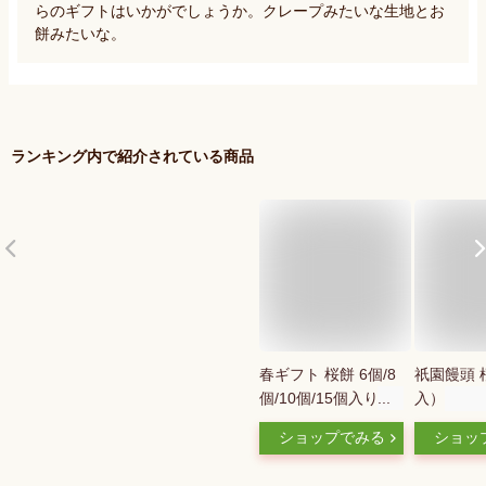
らのギフトはいかがでしょうか。クレープみたいな生地とお
餅みたいな。
ランキング内で紹介されている商品
春ギフト 桜餅 6個/8
祇園饅頭 
個/10個/15個入り 箱
入）
入り（冷凍便）【送
ショップでみる
ショッ
料無料 ギフト 誕生
日 お祝い 御礼 ホワ