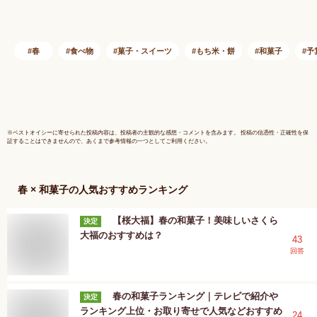
イトデー 入学 入園
お返し 母の日 お花
見 スイーツ 春の和
菓子 期間限定 こし
春
食べ物
菓子・スイーツ
もち米・餅
和菓子
予
あん さくらもち 桜
餅 道明寺 関西風 春
スイーツ プレゼント
高級 お取り寄せ 和
菓子】
※
ベストオイシー
に寄せられた投稿内容は、投稿者の主観的な感想・コメントを含みます。 投稿の信憑性・正確性を保
証することはできませんので、あくまで参考情報の一つとしてご利用ください。
春 × 和菓子
の人気おすすめランキング
【桜大福】春の和菓子！美味しいさくら
決定
大福のおすすめは？
43
回答
春の和菓子ランキング｜テレビで紹介や
決定
ランキング上位・お取り寄せで人気などおすすめ
24