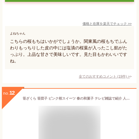
価格と在庫を
楽天
でチェック
>>
よねちゃん
こちらの桜もちはいかがでしょうか。関東風の桜もちでふん
わりもっちりした皮の中には塩漬の桜葉が入ったこし餡がた
っぷり。上品な甘さで美味しいです。見た目もかわいいです
ね。
全てのおすすめコメント
(
19
件)
>
12
no.
笹ざくら 笹団子 ピンク桜スイーツ 春の和菓子 テレビ雑誌で紹介 人気 お菓子 笹ざくら１０個セット お祝いに 新潟土産