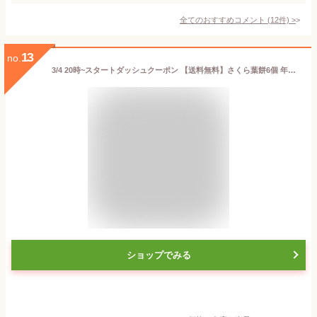
全てのおすすめコメント
(
12
件)
>
13
no.
3/4 20時~スタートダッシュクーポン 【送料無料】さくら葉餅6個 年中食べられる季節菓子 桜餅 桜葉 詰め合わせ 手作り あんこ さくらもち 塩漬け こしあん 上新粉 お茶請け 桜 さくら サービス価格 お取り寄せ 和菓子 桜 スイーツ プレゼント ギフト 個包装 ご挨拶 手土産
ショップでみる