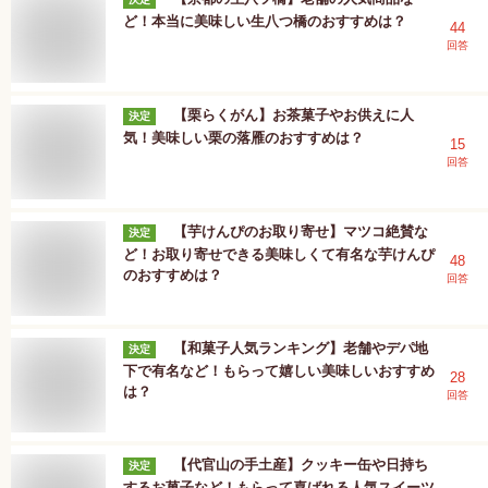
ど！本当に美味しい生八つ橋のおすすめは？
44
回答
【栗らくがん】お茶菓子やお供えに人
決定
気！美味しい栗の落雁のおすすめは？
15
回答
【芋けんぴのお取り寄せ】マツコ絶賛な
決定
ど！お取り寄せできる美味しくて有名な芋けんぴ
48
のおすすめは？
回答
【和菓子人気ランキング】老舗やデパ地
決定
下で有名など！もらって嬉しい美味しいおすすめ
28
は？
回答
【代官山の手土産】クッキー缶や日持ち
決定
するお菓子など！もらって喜ばれる人気スイーツ