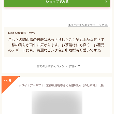
ショップでみる
価格と在庫を
楽天
でチェック
>>
KUMIKAN(40代・女性)
こちらの関西風の桜餅はあっさりしたこし餡も上品な甘さで
、桜の香りが口中に広がります。お茶請けにも良く、お花見
のデザートにも。綺麗なピンク色と巾着型も可愛いですね
全てのおすすめコメント（2件）
5
no.
ホワイトデーギフト | 京都風道明寺さくら餅6個入【のし紙可】【桜餅】【消費期限は発送日含め2日間※到着日当日まで】 スイーツ プレゼント 高級 お取り寄せ 京都 和菓子 保存料不使用