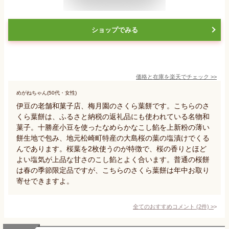
ショップでみる
価格と在庫を
楽天
でチェック
>>
めがねちゃん(50代・女性)
伊豆の老舗和菓子店、梅月園のさくら葉餅です。こちらのさ
くら葉餅は、ふるさと納税の返礼品にも使われている名物和
菓子。十勝産小豆を使ったなめらかなこし餡を上新粉の薄い
餅生地で包み、地元松崎町特産の大島桜の葉の塩漬けでくる
んであります。桜葉を2枚使うのが特徴で、桜の香りとほど
よい塩気が上品な甘さのこし餡とよく合います。普通の桜餅
は春の季節限定品ですが、こちらのさくら葉餅は年中お取り
寄せできますよ。
全てのおすすめコメント
(
2
件)
>