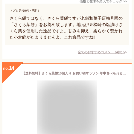
価格と在庫を
楽天
でチェック
>>
ネズミ男(60代・男性)
さくら餅ではなく、さくら葉餅ですが老舗和菓子店梅月園の
「さくら葉餅」をお薦め致します。地元伊豆松崎の塩漬けさ
くら葉を使用した逸品ですよ。甘みを抑え、柔らかく焚かれ
た小倉餡がたまりませんよ。これ逸品ですね‼️
全てのおすすめコメント
(
4
件)
>
14
no.
【送料無料】さくら葉餅10個入り お買い物マラソン 年中食べられる季節菓子 桜餅 桜葉 和菓子 手作り 梅月園 あん 老舗和菓子店 お取り寄せスイーツ 絶品 ギフト 送料無料 さくらもち 塩漬け こしあん 上新粉 お土産 お茶請け 桜 スイーツさくら 楽天限定