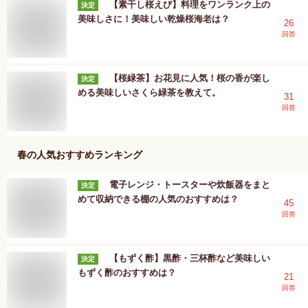
【素干し桜えび】料理をワンランク上の
決定
美味しさに！美味しい乾燥桜海老は？
26
回答
【桜緑茶】お花見に人気！桜の香が楽し
決定
める美味しいさくら緑茶を教えて。
31
回答
春
の人気おすすめランキング
電子レンジ・トースターや炊飯器をまと
決定
めて収納できる棚の人気のおすすめは？
45
回答
【もずく酢】黒酢・三杯酢など美味しい
決定
もずく酢のおすすめは？
21
回答