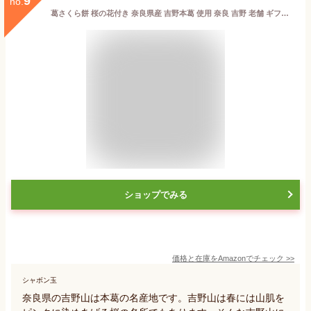
9
no.
葛さくら餅 桜の花付き 奈良県産 吉野本葛 使用 奈良 吉野 老舗 ギフト ラッピング 対応可
ショップでみる
価格と在庫を
Amazon
でチェック
>>
シャボン玉
奈良県の吉野山は本葛の名産地です。吉野山は春には山肌を