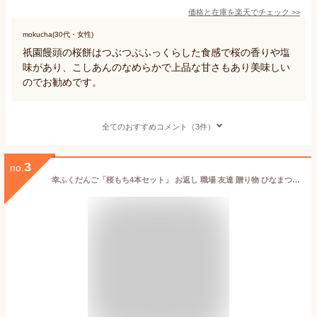
価格と在庫を
楽天
でチェック
>>
mokucha(30代・女性)
祇園饅頭の桜餅はつぶつぶふっくらした食感で桜の香りや塩
味があり、こしあんのなめらかで上品な甘さもあり美味しい
のでお勧めです。
全てのおすすめコメント（3件）
3
no.
幸ふくだんご「桜もち4本セット」 お返し 職場 友達 贈り物 ひなまつり お菓子 スイーツ 和菓子 かわいい 入学 お花見 母の日 義理 桜餅 バレンタイン