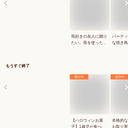
苺好きの友人に贈り
パーティ
たい。苺を使ったお
な焼き鳥
菓子・スイーツを教
していま
えてください。
もうすぐ終了
受付中
受付中
【ハロウィンお菓
本格的な
子】1歳児が食べら
お取り寄