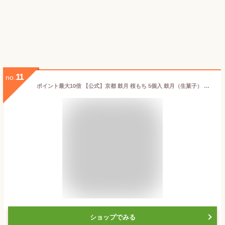
11
no.
ポイント最大10倍 【公式】京都 鼓月 桜もち 5個入 鼓月（生菓子） 熨斗・包装不可/春 和菓子 京都 内祝い お返し お茶請け 老舗 お菓子 お取り寄せ ギフト 桜餅 桜 お土産 お花見 さくら スイーツ ご自宅用 ご家庭用 こし餡 プチギフト お茶菓子 御礼【エントリーでUP!】
ショップでみる