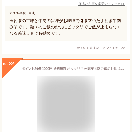
価格と在庫を
楽天
でチェック
>>
オロロ(40代・男性)
玉ねぎの甘味と牛肉の旨味がお味噌で引き立つたまねぎ牛肉
みそです。熱々のご飯のお供にピッタリでご飯が止まらなく
なる美味しさでお勧めです。
全てのおすすめコメント
(
7
件)
>
22
no.
ポイント20倍 1000円 送料無料 ポッキリ 九州高菜 4袋 ご飯のお供 ふりかけ ポイント消化 食品 お試し 国産 ギフト お取り寄せ グルメ 漬物 鹿児島・宮崎産