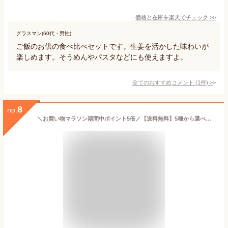
価格と在庫を
楽天
でチェック
>>
グラスマン(60代・男性)
ご飯のお供の食べ比べセットです。生姜を活かした味わいが
楽しめます。そうめんやパスタなどにも使えますよ。
全てのおすすめコメント
(
1
件)
>
8
no.
＼お買い物マラソン期間中ポイント5倍／【送料無料】5種から選べる明太子・たらこ 食べ比べギフト 4個セット 鮭明太子 めんたいこ プレゼント ギフト 贈答 お返し 贈答品 お中元 御中元