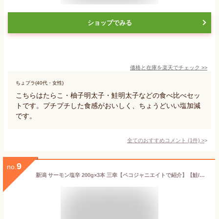
ショップでみる
価格と在庫を
楽天
でチェック
>>
ちょプラ(40代・女性)
こちらはたらこ・柚子明太子・鮭明太子などの食べ比べセッ
トです。プチプチした食感がおいしく、ちょうどいい塩加減
です。
全てのおすすめコメント
(
1
件)
>
9
no.
新潟 サーモン塩辛 200g×3本 三幸【ペコジャニエイトで紹介】【鮭/いくら/海鮮漬物】【代金引換・後払い決済不可】【送料無料】