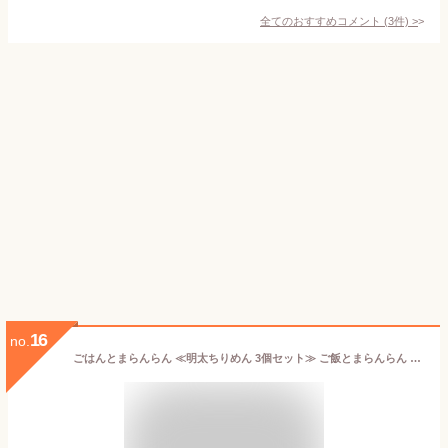
全てのおすすめコメント
(
3
件)
>
16
no.
ごはんとまらんらん ≪明太ちりめん 3個セット≫ ご飯とまらんらん 明太子 ふくや 油漬け ご飯のお供 お取り寄せ 瓶詰め ごはんのおともご飯の友 おいしい 人気 めんたいこ 淡路島産 ちりめん ちりめんじゃこ お弁当 グルメ 岡村精油 テレビ 紹介【暮らしの幸便 新聞掲載】