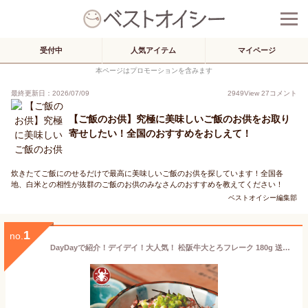
受付中
人気アイテム
マイページ
本ページはプロモーションを含みます
最終更新日：2026/07/09
2949
View
27
コメント
【ご飯のお供】究極に美味しいご飯のお供をお取り
寄せしたい！全国のおすすめをおしえて！
炊きたてご飯にのせるだけで最高に美味しいご飯のお供を探しています！全国各
地、白米との相性が抜群のご飯のお供のみなさんのおすすめを教えてください！
ベストオイシー編集部
1
no.
DayDayで紹介！デイデイ！大人気！ 松阪牛大とろフレーク 180g 送料無料 バレンタイン 松坂牛 とろ フレーク 和牛 内祝 ギフト グルメ 和牛 ユッケ 冷凍 お取り寄せ 父の日 牛フレーク トロフレーク DayDay. デイデイ おとなの週末 大人の週末