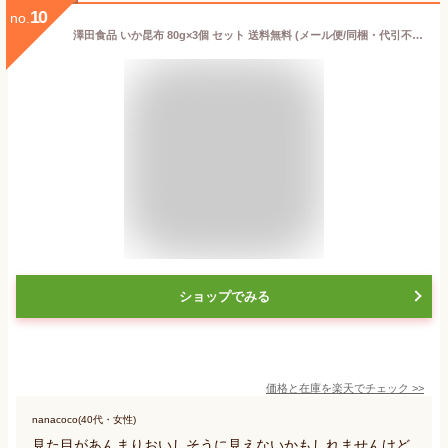
10
no.
澤田食品 いか昆布 80g×3個 セット 送料無料 (メール便/同梱・代引不可)
ショップでみる
価格と在庫を
楽天
でチェック
>>
nanacoco(40代・女性)
見た目があんまりおいしそうに見えないかもしれませんけど