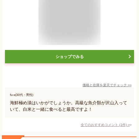
ショップでみる
価格と在庫を
楽天
でチェック
>>
fu-s(30代・男性)
海鮮極め漬はいかがでしょうか。高級な魚介類が沢山入って
いて、白米と一緒に食べると最高ですよ！
全てのおすすめコメント
(
1
件)
>