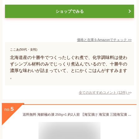
ショップでみる
価格と在庫を
Amazon
でチェック
>>
ここあ(50代・女性)
北海道産の十勝牛でつくったしぐれ煮で、化学調味料は使わ
ずシンプル材料のみでじっくり煮込んでいるので、十勝牛の
濃厚な味わいが詰まっていて、とにかくごはんがすすみます
。
全てのおすすめコメント
(
12
件)
>
5
no.
送料無料 海鮮極め漬 250g×1 約2人前 【海宝漬け 海宝漬 三陸海宝漬 海鮮丼 海鮮爆弾 海鮮惣菜 ほたて いくら アワビ ウニ ズワイガニ 数の子 すき昆布 がごめ昆布 豊洲市場 ご飯の共 おつまみ 寿司 海鮮ちらし 刺身 おせち ギフト】rn