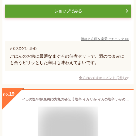
ショップでみる
価格と在庫を
楽天
でチェック
>>
クロス(50代・男性)
ごはんのお供に最適なまぐろの佃煮セットで、酒のつまみに
も合うピリッとした辛口も味わえてよいです。
全てのおすすめコメント
(
2
件)
>
19
no.
イカの塩辛/伊豆網代/丸亀の秘伝【 塩辛 イカ いか イカの塩辛 いかの塩辛 無添加 グルメ お取り寄せ 美味しい おいしい ギフト グルメ 食品 お歳暮 父の日 父の日ギフト お中元 贈物 贈呈品 新築祝い 引っ越し祝い おつまみ お土産 熱海市 】