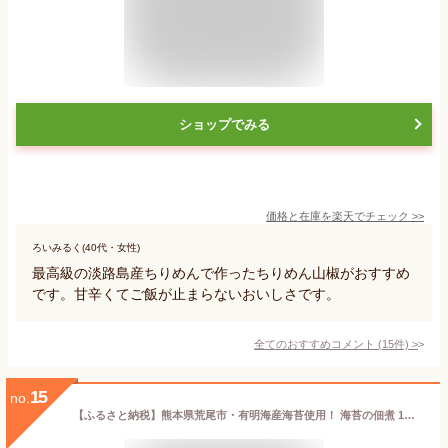
ショップでみる
価格と在庫を
楽天
でチェック
>>
ろいみるく(40代・女性)
最高級の淡路島産ちりめんで作ったちりめん山椒がおすすめ
です。甘辛くてご飯が止まらないおいしさです。
全てのおすすめコメント
(
15
件)
>
15
no.
【ふるさと納税】熊本県荒尾市・有明海産海苔使用！ 海苔の佃煮 1個130g×5個 《30日以内に順次出荷（土日祝除く）》