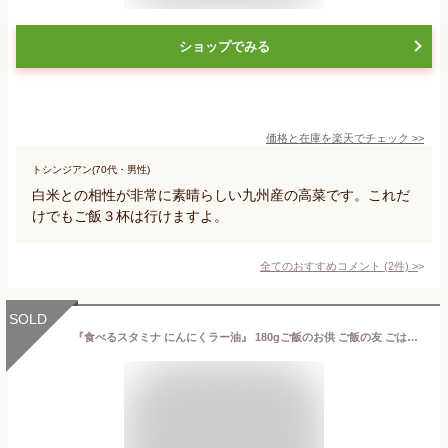
ショップでみる
価格と在庫を
楽天
でチェック
>>
トシンジアン(70代・男性)
白米との相性が非常に素晴らしい九州産の高菜です。これだ
けでもご飯３杯は行けますよ。
全てのおすすめコメント
(
2
件)
>
SOLD
『食べるスタミナ にんにくラー油』 180gご飯のお供 ご飯の友 ごはんのとも 御飯の友 ご飯 お供 おとも 瓶詰め お取り寄せ グルメ お取り寄せグルメ 名古屋 食べるラー油 辣油 ニンニク にんにく 調味料 おみやげ 手土産 ギフト 贈り物 プレゼント