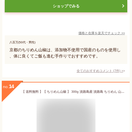
ショップでみる
価格と在庫を
楽天
でチェック
>>
八百万(50代・男性)
京都のちりめん山椒は、添加物不使用で国産のものを使用し
、体に良くてご飯も進む手作りでおすすめです。
全てのおすすめコメント
(
7
件)
>
14
no.
【 送料無料 】【 ちりめん山椒 】 300g 淡路島産 淡路島 ちりめん 山椒 300g 小分け (100g×3P) ちりめんじゃこ しらす 兵庫県 ご飯のお供 お土産 山椒ちりめん ふりかけ 無添加 ギフト 贈り物 おにぎり 具 ごはんのとも 取り寄せ 御飯の友 手土産 高級 お取り寄せグルメ