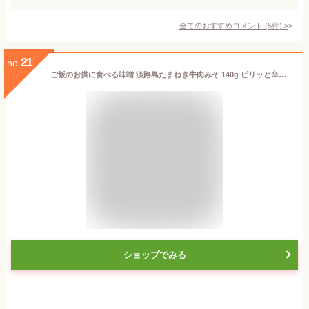
全てのおすすめコメント
(
5
件)
>
21
no.
ご飯のお供に食べる味噌 淡路島たまねぎ牛肉みそ 140g ピリッと辛い 食べる味噌 美味しい ご飯のおとも おにぎりの具 キャンプ 調味料 ギフト プレゼント 贈り物 お取り寄せグルメ ご飯のお供 お取り寄せ おにぎり 具材 お中元 お歳暮
ショップでみる