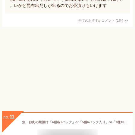
、いかと昆布出だしが出るのでお茶漬けもいけます
全てのおすすめコメント
(
1
件)
>
11
no.
魚・お肉の焼漬け「4種各1パック」or「5種6パック入り」or「7種10パック入り」 新潟小川屋【代金引換決済不可】【焼き漬け/郷土料理/お惣菜/おかず/ごはんのお供/食べ比べ/時短/調理済/おうちご飯/お取り寄せ】【お土産/手土産/ギフトに！贈り物】【送料無料】 お歳暮