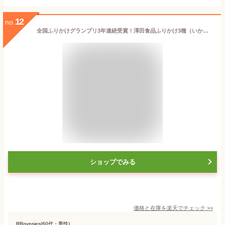
12
no.
全国ふりかけグランプリ3年連続受賞！澤田食品ふりかけ3種（いか昆布、梅ちりめん、たこ昆布）いか昆布 80g 梅ちりめん 80g たこ昆布 70gx1 海鮮 お取り寄せ お試し 生ふりかけ おかず セット
ショップでみる
価格と在庫を
楽天
でチェック
>>
RRgypsies(60代・男性)