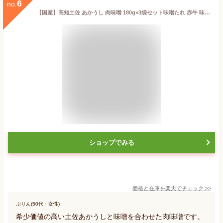
6
no.
【国産】高知土佐 あかうし 肉味噌 180g×3袋セット味噌たれ 赤牛 味噌だれ みそご飯のお供 おにぎり 野菜炒め 健康 送料無料 ダイエット ギフト プレゼント 父の日 御中元 プチギフト お茶 内祝い 2023
ショップでみる
価格と在庫を
楽天
でチェック
>>
ぷりん(50代・女性)
希少価値の高い土佐あかうしと味噌を合わせた肉味噌です。