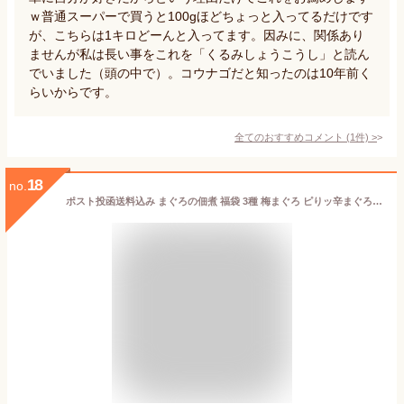
ｗ普通スーパーで買うと100gほどちょっと入ってるだけです
が、こちらは1キロどーんと入ってます。因みに、関係あり
ませんが私は長い事をこれを「くるみしょうこうし」と読ん
でいました（頭の中で）。コウナゴだと知ったのは10年前く
らいからです。
全てのおすすめコメント
(
1
件)
>
18
no.
ポスト投函送料込み まぐろの佃煮 福袋 3種 梅まぐろ ピりッ辛まぐろ 数の子と鮪 惣菜 ご飯のお供 まぐろ 鮪 佃煮 惣菜 ご飯のお供 まぐろ 鮪 佃煮 送料無料 内祝い 御中元 お供え 香典返し お誕生日 母の日 お年賀