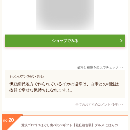
ショップでみる
価格と在庫を
楽天
でチェック
>>
トシンジアン(70代・男性)
伊豆網代地方で作られているイカの塩辛は、白米との相性は
抜群で幸せな気持ちになれますよ。
全てのおすすめコメント
(
9
件)
>
20
no.
贅沢ゴロゴロほぐし食べ比べギフト【化粧箱包装】グルメ ごはんのお供 のし 内祝い 贈り物 食品 夏ギフト 暑中 見舞い お礼 お祝い プレゼント 贈答 お返し ご挨拶 ご進物 出産 結婚 快気 誕生日 記念日 引越し 香典返し 久世福 サンクゼール