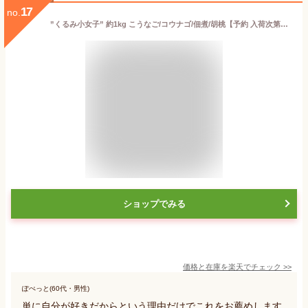
17
no.
”くるみ小女子” 約1kg こうなご/コウナゴ/佃煮/胡桃【予約 入荷次第発送】 送料無料
ショップでみる
価格と在庫を
楽天
でチェック
>>
ぽぺっと(60代・男性)
単に自分が好きだからという理由だけでこれをお薦めします