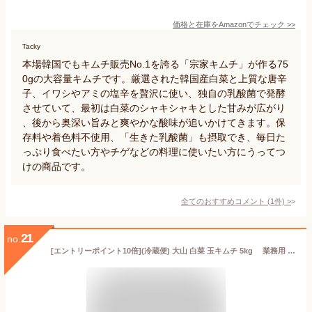
価格と在庫を
Amazon
でチェック
>>
Tacky
本場韓国でもキムチ販売No.1を誇る「宗家キムチ」が作る75
0gの大容量キムチです。厳選された韓国産白菜と上質な唐辛
子、イワシやアミの塩辛を贅沢に使い、独自の乳酸菌で発酵
させていて、最初は白菜のシャキシャキとした甘みが広がり
、後から奥深い旨みと爽やかな酸味が追いかけてきます。保
存料や着色料不使用、「生きた乳酸菌」も摂取でき、毎日た
っぷり食べたい方やチゲなどの料理に使いたい方にうってつ
けの商品です。
全てのおすすめコメント
(
1
件)
>
21
no.
[エントリーポイント10倍](冷蔵便) 大山 白菜 玉キムチ 5kg 業務用 白菜キムチ キムチ ポギキムチ 食品 キムチ・漬け物・梅干し 韓国グルメ キムチチゲ キムチ鍋 徳用 家庭 本場 本格