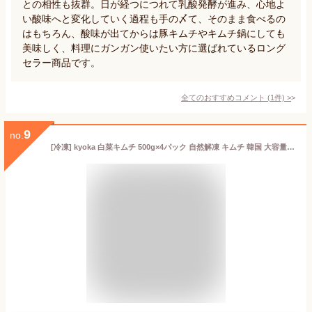
との相性も抜群。日が経つにつれて乳酸発酵が進み、心地よ
い酸味へと変化していく過程も手の〆て、そのまま食べるの
はもちろん、酸味が出てからは豚キムチやキムチ鍋にしても
美味しく、料理にガンガン使いたい方に選ばれているロング
セラー商品です。
全てのおすすめコメント
(
1
件)
>
9
no.
[冷凍] kyoka 白菜キムチ 500g×4パック 自然解凍 キムチ 韓国 大容量 業務用