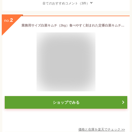
全てのおすすめコメント（3件）
2
no.
業務用サイズ白菜キムチ（2kg）食べやすく刻まれた定番白菜キムチです。韓国産まれの祖母が作る本格キムチに関西風の出汁を活かしました【キムチ 韓国料理 焼肉 本場 本格 キムチ鍋 大阪鶴橋 飲食店 辛すぎない ご飯のお供 おつまみ 同梱可能】【送料無料】【冷蔵】サタプラ
ショップでみる
価格と在庫を
楽天
でチェック
>>