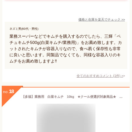
価格と在庫を
楽天
でチェック
>>
ネズミ男(60代・男性)
業務スーパーなどでキムチを購入するのでしたら、三輝「ペ
チュキムチ500g(白菜キムチ/業務用)」をお薦め致します。カ
ットされたキムチが容器入りなので、食べ易く保存性も非常
に良いと思います。同製品でなくても、同様な容器入りのキ
ムチをお薦め致しますよ‼️
全てのおすすめコメント
(
1
件)
>
18
no.
【多福】業務用 白菜キムチ 10kg ★クール便選択対象商品★ 《韓国食品 韓国食材 韓国 食料品 食べ物 キムチ 韓国キムチ きむち 韓国産キムチ おつまみ 発酵キムチ 韓国グルメ 輸入 漬物 漬け物 おかず 業務用》