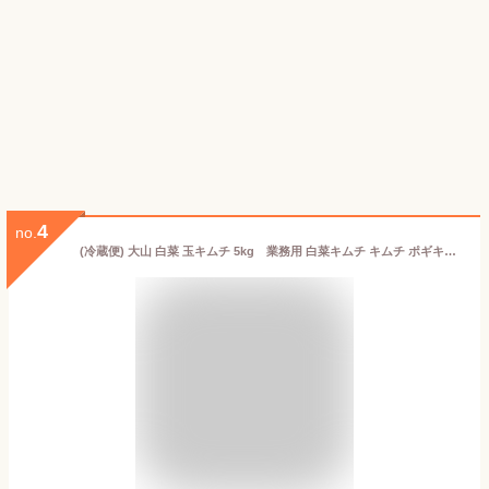
4
no.
(冷蔵便) 大山 白菜 玉キムチ 5kg 業務用 白菜キムチ キムチ ポギキムチ 食品 キムチ・漬け物・梅干し 韓国グルメ キムチチゲ キムチ鍋 徳用 家庭 本場 本格 【