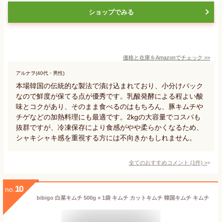
ショップでみる
価格と在庫を
Amazon
でチェック
>>
アルナヲ(40代・男性)
本場韓国の伝統的な製法で漬け込まれており、小分けパック
なので鮮度が保てる点が優秀です。乳酸発酵による程よい酸
味とコクがあり、そのまま食べるのはもちろん、豚キムチや
チゲなどの加熱料理にも最適です。2kgの大容量でコスパも
抜群ですが、冷凍保存により食感がやや柔らかくなるため、
シャキシャキ感を重視する方には不向きかもしれません。
全てのおすすめコメント
(
1
件)
>
10
no.
bibigo 白菜キムチ 500g × 1袋 キムチ カットキムチ 韓国キムチ キムチ