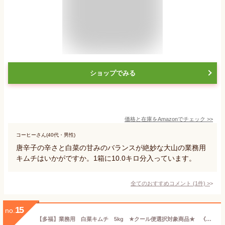
ショップでみる
価格と在庫を
Amazon
でチェック
>>
コーヒーさん(40代・男性)
唐辛子の辛さと白菜の甘みのバランスが絶妙な大山の業務用
キムチはいかがですか。1箱に10.0キロ分入っています。
全てのおすすめコメント
(
1
件)
>
15
no.
【多福】業務用 白菜キムチ 5kg ★クール便選択対象商品★ 《韓国食品 韓国食材 韓国 食料品 食べ物 キムチ 韓国キムチ きむち 韓国産キムチ おつまみ 発酵キムチ 韓国グルメ 輸入 漬物 漬け物 おかず 業務用》