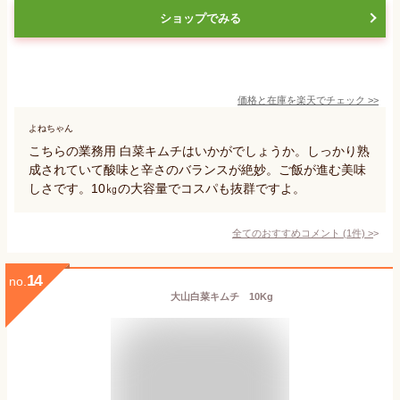
ショップでみる
価格と在庫を
楽天
でチェック
>>
よねちゃん
こちらの業務用 白菜キムチはいかがでしょうか。しっかり熟
成されていて酸味と辛さのバランスが絶妙。ご飯が進む美味
しさです。10㎏の大容量でコスパも抜群ですよ。
全てのおすすめコメント
(
1
件)
>
14
no.
大山白菜キムチ 10Kg