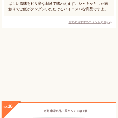
ばしい風味をピリ辛な刺激で味わえます。シャキッとした歯
触りでご飯がグングンいただけるハイコスパな商品ですよ。
全てのおすすめコメント
(
1
件)
>
16
no.
光商 李家名品白菜キムチ 1kg 1個