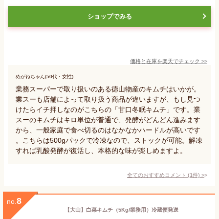
ショップでみる
価格と在庫を
楽天
でチェック
>>
めがねちゃん(50代・女性)
業務スーパーで取り扱いのある徳山物産のキムチはいかが。
業スーも店舗によって取り扱う商品が違いますが、もし見つ
けたらイチ押しなのがこちらの「甘口冬眠キムチ」です。業
スーのキムチはキロ単位が普通で、発酵がどんどん進みます
から、一般家庭で食べ切るのはなかなかハードルが高いです
。こちらは500gパックで冷凍なので、ストックが可能。解凍
すれば乳酸発酵が復活し、本格的な味が楽しめますよ。
全てのおすすめコメント
(
1
件)
>
8
no.
【大山】白菜キムチ（5Kg/業務用）冷蔵便発送