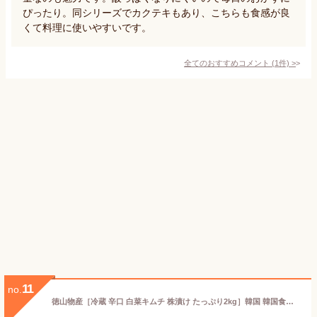
ぴったり。同シリーズでカクテキもあり、こちらも食感が良
くて料理に使いやすいです。
全てのおすすめコメント
(
1
件)
>
11
no.
徳山物産［冷蔵 辛口 白菜キムチ 株漬け たっぷり2kg］韓国 韓国食材 韓国食品 韓国料理 簡単 国産 業務用 惣菜 おかず 漬物 本場 野菜 大容量