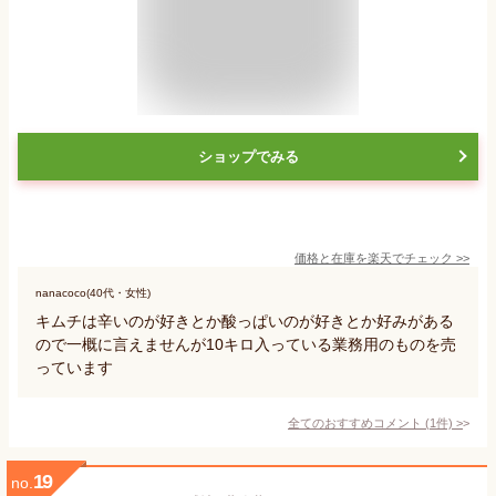
ショップでみる
価格と在庫を
楽天
でチェック
>>
nanacoco(40代・女性)
キムチは辛いのが好きとか酸っぱいのが好きとか好みがある
ので一概に言えませんが10キロ入っている業務用のものを売
っています
全てのおすすめコメント
(
1
件)
>
19
no.