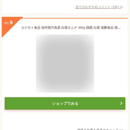
全てのおすすめコメント
(
1
件)
>
6
no.
カナモト食品 信州望月高原 白菜キムチ 300g 国産 白菜 発酵食品 漬物 タニザワ 宅配
ショップでみる
価格と在庫を
楽天
でチェック
>>