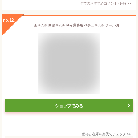
全てのおすすめコメント
(
1
件)
>
12
no.
玉キムチ 白菜キムチ 5kg 業務用 ベチュキムチ クール便
ショップでみる
価格と在庫を
楽天
でチェック
>>