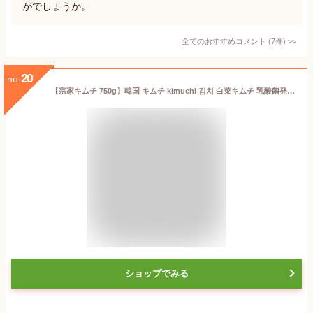
がでしょうか。
全てのおすすめコメント
(
7
件)
>
20
no.
【宗家キムチ 750g】韓国 キムチ kimuchi 김치 白菜キムチ 乳酸菌発酵 業務用 ご飯のお供 ごはんのおとも 大象ジャパン チョンカキムチ
ショップでみる