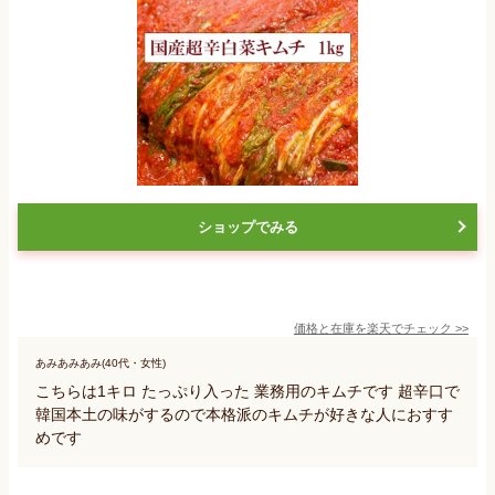
ショップでみる
価格と在庫を
楽天
でチェック
>>
あみあみあみ(40代・女性)
こちらは1キロ たっぷり入った 業務用のキムチです 超辛口で
韓国本土の味がするので本格派のキムチが好きな人におすす
めです