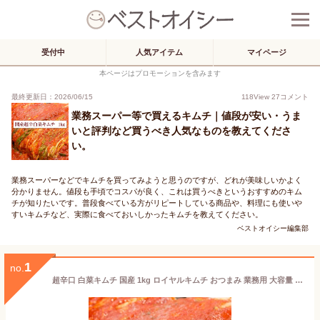
受付中
人気アイテム
マイページ
本ページはプロモーションを含みます
最終更新日：2026/06/15
118
View
27
コメント
業務スーパー等で買えるキムチ｜値段が安い・うま
いと評判など買うべき人気なものを教えてくださ
い。
業務スーパーなどでキムチを買ってみようと思うのですが、どれが美味しいかよく
分かりません。値段も手頃でコスパが良く、これは買うべきというおすすめのキム
チが知りたいです。普段食べている方がリピートしている商品や、料理にも使いや
すいキムチなど、実際に食べておいしかったキムチを教えてください。
ベストオイシー編集部
1
no.
超辛口 白菜キムチ 国産 1kg ロイヤルキムチ おつまみ 業務用 大容量 チルド便 送料無料