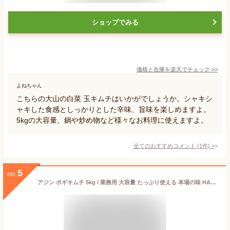
ショップでみる
価格と在庫を
楽天
でチェック
>>
よねちゃん
こちらの大山の白菜 玉キムチはいかがでしょうか。シャキシ
ャキした食感としっかりとした辛味、旨味を楽しめますよ。
5kgの大容量、鍋や炒め物など様々なお料理に使えますよ。
全てのおすすめコメント
(
1
件)
>
5
no.
アジン ポギキムチ 5kg / 業務用 大容量 たっぷり使える 本場の味 HACCP認証 キムチ 白菜キムチ 韓国風白菜キムチ 食卓応援隊