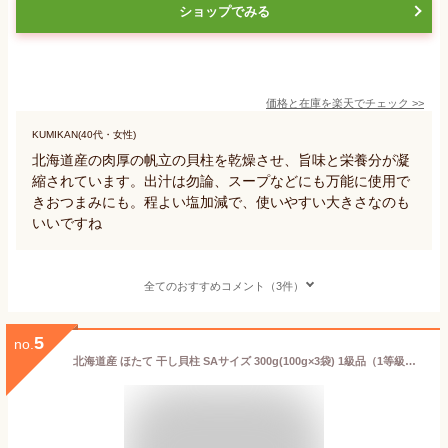
ショップでみる
価格と在庫を
楽天
でチェック
>>
KUMIKAN(40代・女性)
北海道産の肉厚の帆立の貝柱を乾燥させ、旨味と栄養分が凝
縮されています。出汁は勿論、スープなどにも万能に使用で
きおつまみにも。程よい塩加減で、使いやすい大きさなのも
いいですね
全てのおすすめコメント（3件）
5
no.
北海道産 ほたて 干し貝柱 SAサイズ 300g(100g×3袋) 1級品（1等級品） オホーツク海産（産地：猿払、宗谷、枝幸、常呂他） 訳あり 特価ご提供 1袋(100g）あたり1,800円 ホタテ貝柱 乾燥 ほたて干し貝柱 帆立貝柱 乾燥 #おいしい出汁 #良質なつまみ #賞味期限2年