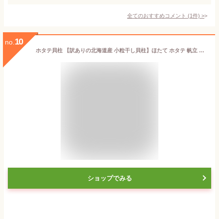
全てのおすすめコメント
(
1
件)
>
10
no.
ホタテ貝柱 【訳ありの北海道産 小粒干し貝柱】ほたて ホタテ 帆立 低糖質 おつまみ お菓子（出汁やお粥にも）千成商会 [つまみ蔵] 500ｇ
ショップでみる