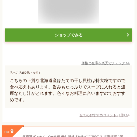
ショップでみる
価格と在庫を
楽天
でチェック
>>
ろっころ(60代・女性)
こちらの上質な北海道産ほたての干し貝柱は特大粒ですので
食べ応えもあります。旨みもたっぷりでスープに入れると濃
厚なだし汁がとれます。色々なお料理に合いますのでおすす
めです。
全てのおすすめコメント
(
1
件)
>
9
no.
北海道ぎょれん メール便 干し貝柱 SAサイズ 300G入 北海道産 1等検 中粒 干しホタテ貝柱 干し帆立 乾燥 ホタテ貝柱 乾燥ホタテ 帆立貝柱 ほたて貝柱