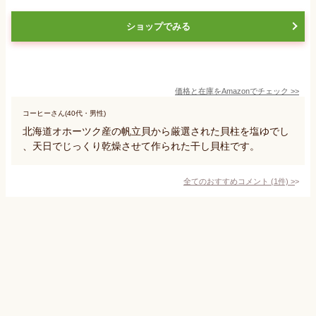
ショップでみる
価格と在庫を
Amazon
でチェック
>>
コーヒーさん(40代・男性)
北海道オホーツク産の帆立貝から厳選された貝柱を塩ゆでし
、天日でじっくり乾燥させて作られた干し貝柱です。
全てのおすすめコメント
(
1
件)
>