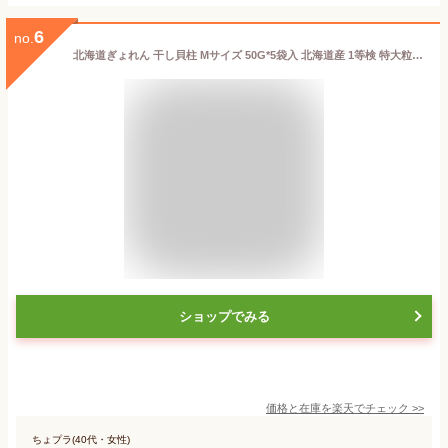
6
no.
北海道ぎょれん 干し貝柱 Mサイズ 50G*5袋入 北海道産 1等検 特大粒 干しホタテ貝柱 干し帆立 乾燥 ホタテ貝柱 乾燥ホタテ 帆立貝柱 ほたて貝柱
ショップでみる
価格と在庫を
楽天
でチェック
>>
ちょプラ(40代・女性)