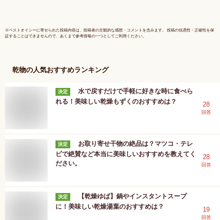
道 応援 
暮 ギフト
※
ベストオイシー
に寄せられた投稿内容は、投稿者の主観的な感想・コメントを含みます。 投稿の信憑性・正確性を保
証することはできませんので、あくまで参考情報の一つとしてご利用ください。
乾物
の人気おすすめランキング
水で戻すだけで手軽に好きな時に食べら
決定
れる！美味しい乾燥もずくのおすすめは？
28
回答
お取り寄せ干物の絶品は？マツコ・テレ
決定
ビで絶賛など本当に美味しいおすすめを教えてく
28
ださい。
回答
【乾燥ゆば】鍋やインスタントスープ
決定
に！美味しい乾燥湯葉のおすすめは？
19
回答