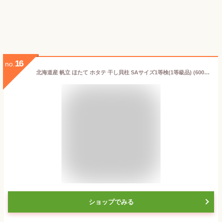
16
no.
北海道産 帆立 ほたて ホタテ 干し貝柱 SAサイズ1等検(1等級品) (600g(300g×2パック))
ショップでみる