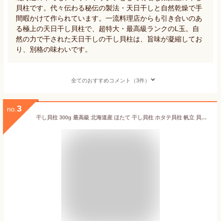
貝柱です。代々伝わる秘伝の製法・天日干しと自然乾燥で手
間暇かけて作られています。一流料理店からも引き合いのあ
る極上の天日干し貝柱で、超特大・最高級ランクのL玉。自
然の力で干された天日干しの干し貝柱は、旨味が凝縮してお
り、別格の味わいです。
全てのおすすめコメント（3件）
3
no.
干し貝柱 300g 最高級 北海道産 ほたて 干し貝柱 ホタテ貝柱 帆立 貝柱 SAサイズ1等検 ホタテ ほたて おつまみ 干貝柱 珍味 乾物 乾燥 海鮮 海産物 国産 高級 ギフト 贈り物 プレゼント メール便 送料無料 おつまみセット 酒が旨いつまみ