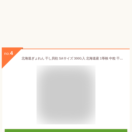
4
no.
北海道ぎょれん 干し貝柱 SAサイズ 300G入 北海道産 1等検 中粒 干しホタテ貝柱 干し帆立 乾燥 ホタテ貝柱 乾燥ホタテ 帆立貝柱 ほたて貝柱