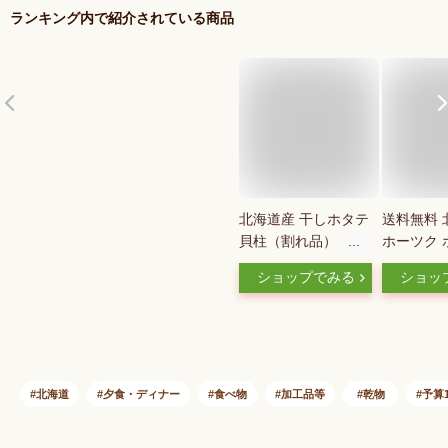
ランキング内で紹介されている商品
北海道産 干しホタテ
送料無料 
貝柱（割れ品）
ホーツク 
180g【送料無料】貴
ランド 猿
ショップでみる
ショッ
重な北海道産のほた
天日干し 
てを100％使用！
ク L玉 l
【お徳用】割れ品の
大粒 高級
ためご自宅用にお勧
柱（5年も
め♪乾物 干し貝柱 北
入り 】 帆
海道 お土産 お取り
し貝柱 ホ
北海道
夕食・ディナー
食べ物
加工品等
乾物
予算1
寄せ ギフト 青空レ
貝柱 貝柱
ストラン
まみ 珍味