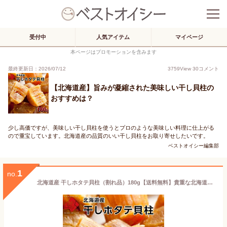
受付中
人気アイテム
マイページ
本ページはプロモーションを含みます
最終更新日：2026/07/12
3759
View
30
コメント
【北海道産】旨みが凝縮された美味しい干し貝柱の
おすすめは？
少し高価ですが、美味しい干し貝柱を使うとプロのような美味しい料理に仕上がる
ので重宝しています。北海道産の品質のいい干し貝柱をお取り寄せしたいです。
ベストオイシー編集部
1
no.
北海道産 干しホタテ貝柱（割れ品）180g【送料無料】貴重な北海道産のほたてを100％使用！ 【お徳用】割れ品のためご自宅用にお勧め♪乾物 干し貝柱 北海道 お土産 お取り寄せ ギフト 青空レストラン