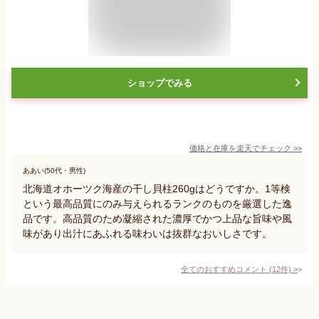
ショップでみる
価格と在庫を
楽天
でチェック
>>
ああい(50代・男性)
北海道オホーツク海産の干し貝柱260gはどうですか。1等検
という最高品質にのみ与えられるランクのものを厳選した逸
品です。高品質のため凝縮された濃厚でかつ上品な旨味や風
味があり出汁にあふれる味わいは抜群なおいしさです。
全てのおすすめコメント
(
12
件)
>