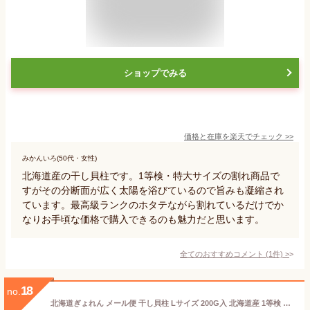
ショップでみる
価格と在庫を
楽天
でチェック
>>
みかんいろ(50代・女性)
北海道産の干し貝柱です。1等検・特大サイズの割れ商品で
すがその分断面が広く太陽を浴びているので旨みも凝縮され
ています。最高級ランクのホタテながら割れているだけでか
なりお手頃な価格で購入できるのも魅力だと思います。
全てのおすすめコメント
(
1
件)
>
18
no.
北海道ぎょれん メール便 干し貝柱 Lサイズ 200G入 北海道産 1等検 超特大粒 干しホタテ貝柱 干し帆立 乾燥 ホタテ貝柱 乾燥ホタテ ほたて貝柱 帆立貝柱