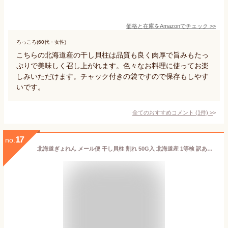
価格と在庫を
Amazon
でチェック
>>
ろっころ(60代・女性)
こちらの北海道産の干し貝柱は品質も良く肉厚で旨みもたっ
ぷりで美味しく召し上がれます。色々なお料理に使ってお楽
しみいただけます。チャック付きの袋ですので保存もしやす
いです。
全てのおすすめコメント
(
1
件)
>
17
no.
北海道ぎょれん メール便 干し貝柱 割れ 50G入 北海道産 1等検 訳あり 特大サイズ割れ 干しホタテ貝柱 干し帆立 乾燥 ホタテ貝柱 乾燥ホタテ ほたて貝柱 帆立貝柱 割物