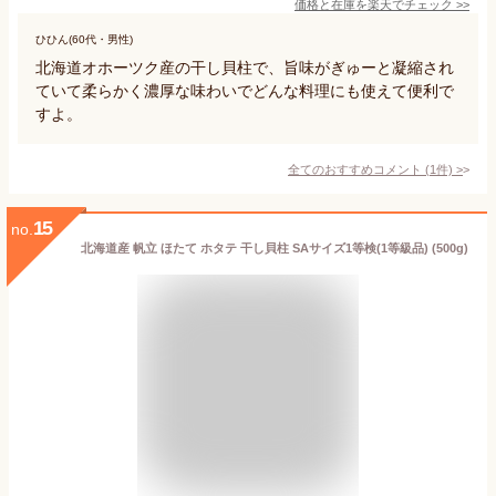
価格と在庫を
楽天
でチェック
>>
ひひん(60代・男性)
北海道オホーツク産の干し貝柱で、旨味がぎゅーと凝縮され
ていて柔らかく濃厚な味わいでどんな料理にも使えて便利で
すよ。
全てのおすすめコメント
(
1
件)
>
15
no.
北海道産 帆立 ほたて ホタテ 干し貝柱 SAサイズ1等検(1等級品) (500g)