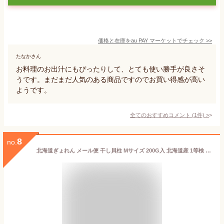
価格と在庫を
au PAY マーケット
でチェック
>>
たなかさん
お料理のお出汁にもぴったりして、とても使い勝手が良さそ
うです。まだまだ人気のある商品ですのでお買い得感が高い
ようです。
全てのおすすめコメント
(
1
件)
>
8
no.
北海道ぎょれん メール便 干し貝柱 Mサイズ 200G入 北海道産 1等検 特大粒 干しホタテ貝柱 干し帆立 乾燥 ホタテ貝柱 乾燥ホタテ 帆立貝柱 ほたて貝柱