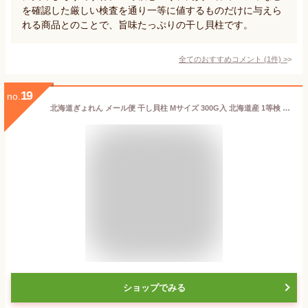
を確認した厳しい検査を通り一等に値するものだけに与えら
れる商品とのことで、旨味たっぷりの干し貝柱です。
全てのおすすめコメント
(
1
件)
>
19
no.
北海道ぎょれん メール便 干し貝柱 Mサイズ 300G入 北海道産 1等検 特大粒 干しホタテ貝柱 干し帆立 乾燥 ホタテ貝柱 乾燥ホタテ ほたて貝柱 帆立貝柱
ショップでみる