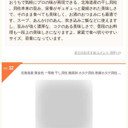
おうちで気軽にプロの味が再現できる、北海道産の干し貝柱
。貝柱本来の旨み、栄養がギュギュっと凝縮された美味しさ
で、そのまま食べても美味しく、お酒のおつまみにも最適で
す。スープ、あんかけのあん、炊き込みご飯などに使えます
し、旨みが強く濃厚な、コクのある美味しさで、普段のお料
理も一段上の美味しさになりますよ。家庭で食べ切りやすい
サイズ、容量になっています。
全てのおすすめコメント
(
5
件)
>
12
no.
北海道産 黄金色 一等検 干し貝柱 無添加 ホタテ貝柱 乾燥ホタテ貝柱 帆立貝柱 珍味 おつまみ 正規品100g 約30粒