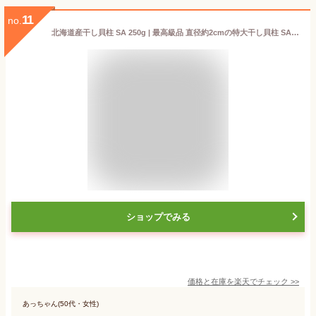
11
no.
北海道産干し貝柱 SA 250g | 最高級品 直径約2cmの特大干し貝柱 SAサイズ お酒のあて おつまみに 北海道オホーツク海産 保存しやすいチャック袋 干し貝柱 貝柱 帆立 ホタテ ほたて 国産 ギフト【送料無料】【ネコポス便】
ショップでみる
価格と在庫を
楽天
でチェック
>>
あっちゃん(50代・女性)