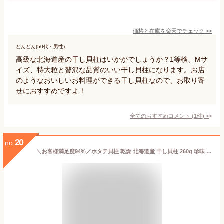
価格と在庫を
楽天
でチェック
>>
どんどん(50代・男性)
高級な北海道産の干し貝柱はいかがでしょうか？1等検、Mサ
イズ、特大粒と贅沢な品質のいい干し貝柱になります。お店
のようなおいしいお料理ができる干し貝柱なので、お取り寄
せにおすすめですよ！
全てのおすすめコメント
(
1
件)
>
20
no.
＼お客様満足度94%／ホタテ貝柱 乾燥 北海道産 干し貝柱 260g 珍味 おつまみ 送料無料 最高級品 帆立 （130g×2パック) 酒のつまみ ほたて 干貝柱 乾物 国産 贈り物 プレゼント ギフト お取り寄せグルメ 夫婦 晩酌 二人 小分け 常温 お祝い 母の日 父の日