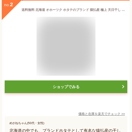
2
no.
送料無料 北海道 オホーツク ホタテのブランド 猿払産 極上 天日干し 最高級ランク L玉 lサイズ 超 特 大粒 高級 ホタテ貝柱（5年もの）100g 入り 】 帆立 乾物 干し貝柱 ホタテ 干し貝柱 貝柱乾物 おつまみ 珍味 乾燥 北海道 応援 お土産 お歳暮 ギフト
ショップでみる
価格と在庫を
楽天
でチェック
>>
めがねちゃん(50代・女性)
北海道の中でも、ブランドホタテとして有名な猿払産の干し