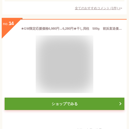
全てのおすすめコメント
(
1
件)
>
14
no.
★GW限定応援価格6,980円→6,280円★干し貝柱 500g 前浜直送価格！新物 ※メール便専用のため日付指定・代引き・ラッピングは不可※【全国送料無料／帆立／ホタテ／ほたて／おつまみ／貝柱】【※直径約1cm】
ショップでみる