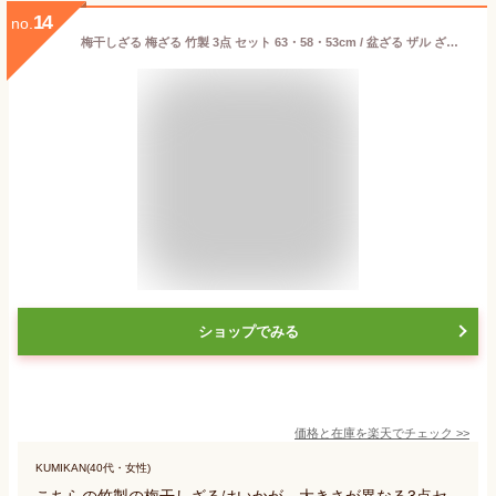
14
no.
梅干しざる 梅ざる 竹製 3点 セット 63・58・53cm / 盆ざる ザル ざる 大型 竹ザル 竹ざる 竹 梅干しザル 梅ザル 梅 うめ 梅干し 干物 野菜 丸 丸型 /
ショップでみる
価格と在庫を
楽天
でチェック
>>
KUMIKAN(40代・女性)
こちらの竹製の梅干しざるはいかが。大きさが異なる3点セ