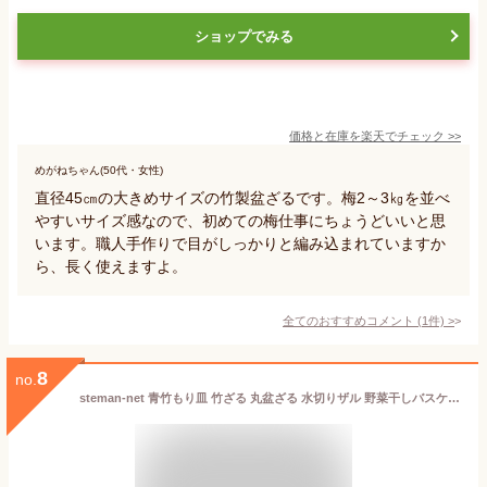
ショップでみる
価格と在庫を
楽天
でチェック
>>
めがねちゃん(50代・女性)
直径45㎝の大きめサイズの竹製盆ざるです。梅2～3㎏を並べ
やすいサイズ感なので、初めての梅仕事にちょうどいいと思
います。職人手作りで目がしっかりと編み込まれていますか
ら、長く使えますよ。
全てのおすすめコメント
(
1
件)
>
8
no.
steman-net 青竹もり皿 竹ざる 丸盆ざる 水切りザル 野菜干しバスケット ネット付き 防虫 防塵 竹干しざる 梅ザル 食材乾燥 ネット付き竹干しざる 梅 ・椎・茸・芋・柿 （約直径30ＣＭ/直径40ＣＭ） (約直径30ＣＭ)