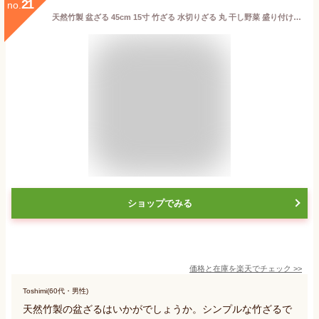
21
no.
天然竹製 盆ざる 45cm 15寸 竹ざる 水切りざる 丸 干し野菜 盛り付け 下ごしらえ 大きい 大きめ ザル 平皿 平ざる ざる蕎麦 ざるそば ざるうどん 天ぷら皿 天麩羅 そうめん皿 蕎麦皿 干しかご 梅干し シンプル
ショップでみる
価格と在庫を
楽天
でチェック
>>
Toshimi(60代・男性)
天然竹製の盆ざるはいかがでしょうか。シンプルな竹ざるで