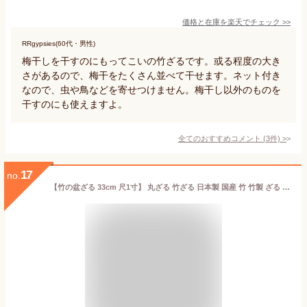
価格と在庫を
楽天
でチェック
>>
RRgypsies(60代・男性)
梅干しを干すのにもってこいの竹ざるです。或る程度の大き
さがあるので、梅干をたくさん並べて干せます。ネット付き
なので、虫や鳥などを寄せつけません。梅干し以外のものを
干すのにも使えますよ。
全てのおすすめコメント
(
3
件)
>
17
no.
【竹の盆ざる 33cm 尺1寸】 丸ざる 竹ざる 日本製 国産 竹 竹製 ざる 笊 ザル 蕎麦ざる テーブルウェア キッチン 梅干し 干物 食器 鍋 野菜 職人 飲食店 料理 日本料理 海鮮