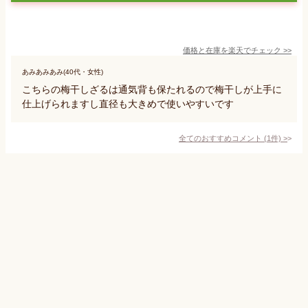
価格と在庫を
楽天
でチェック
>>
あみあみあみ(40代・女性)
こちらの梅干しざるは通気背も保たれるので梅干しが上手に
仕上げられますし直径も大きめで使いやすいです
全てのおすすめコメント
(
1
件)
>