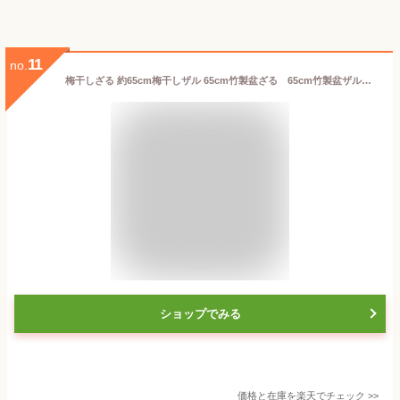
11
no.
梅干しざる 約65cm梅干しザル 65cm竹製盆ざる 65cm竹製盆ザル 65cm天然竹製ベトナム製
ショップでみる
価格と在庫を
楽天
でチェック
>>