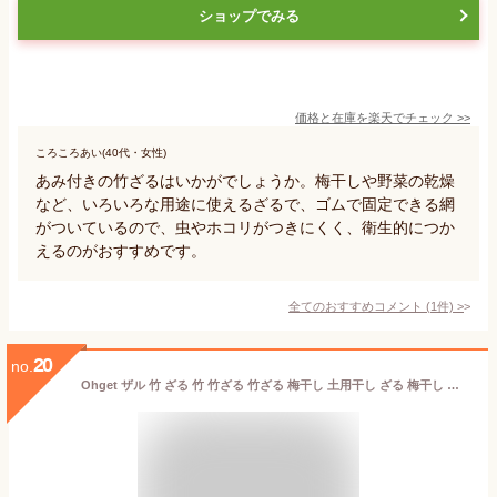
ショップでみる
価格と在庫を
楽天
でチェック
>>
ころころあい(40代・女性)
あみ付きの竹ざるはいかがでしょうか。梅干しや野菜の乾燥
など、いろいろな用途に使えるざるで、ゴムで固定できる網
がついているので、虫やホコリがつきにくく、衛生的につか
えるのがおすすめです。
全てのおすすめコメント
(
1
件)
>
20
no.
Ohget ザル 竹 ざる 竹 竹ざる 竹ざる 梅干し 土用干し ざる 梅干し ざる 籐ざるト付き 竹製 防塵 害虫制御 蓋付き 魚 エビ 果物 野菜など 魚介類 野菜 果物 台所用品収納 (L)