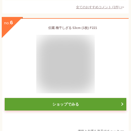
全てのおすすめコメント
(
1
件)
>
6
no.
伝蔵 梅干しざる 53cm (1枚) F221
ショップでみる
価格と在庫を
楽天
でチェック
>>