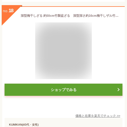
18
no.
深型梅干しざる 約50cm竹製盆ざる 深型深さ約16cm梅干しザル竹製盆ザル天然竹製02P05Nov16
ショップでみる
価格と在庫を
楽天
でチェック
>>
KUMIKAN(40代・女性)