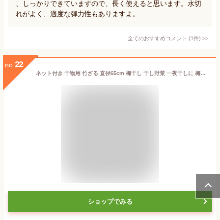
、しっかりできていますので、長く使えると思います。水切
れがよく、適度な弾力性もありますよ。
全てのおすすめコメント
(
1
件)
>
22
no.
ネット付き 干物用 竹ざる 直径65cm 梅干し 干し野菜 一夜干しに 梅干しざる 盆ざる 網付 渋YD
ショップでみる