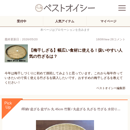
受付中
人気アイテム
マイページ
本ページはプロモーションを含みます
最終更新日：2026/05/20
1609
View
26
コメント
【梅干しざる】幅広い食材に使える！扱いやすい人
気の竹ざるは？
今年は梅干しづくりに初めて挑戦してみようと思っています。これから毎年作って
いきたいので長く使える竹ざるを購入したいです。おすすめの梅干しざるを教えて
ください！
ベストオイシー編集部
Pick
Up
/即納/ 盆ざる 盆ザル 丸 45cm 竹製 / 丸盆ざる 丸ざる 竹ざる 水切りザル 盆ざる /《大渕盆ザル 50-445》