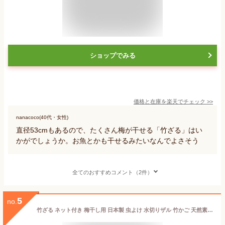
ショップでみる
価格と在庫を
楽天
でチェック
>>
nanacoco(40代・女性)
直径53cmもあるので、たくさん梅が干せる「竹ざる」はい
かがでしょうか。お魚とかも干せるみたいなんでよさそう
全てのおすすめコメント（2件）
5
no.
竹ざる ネット付き 梅干し用 日本製 虫よけ 水切りザル 竹かご 天然素材 多機能 上品 30cm 台所 キッチン用