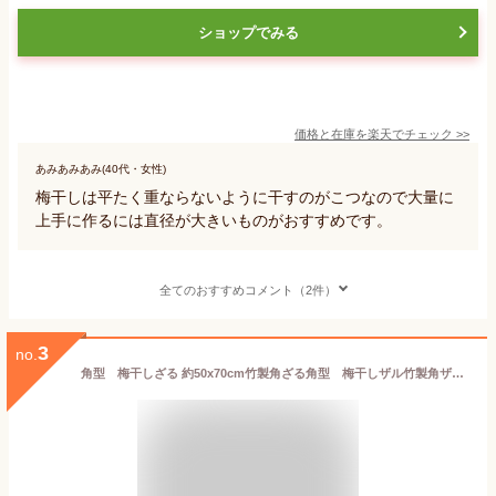
ショップでみる
価格と在庫を
楽天
でチェック
>>
あみあみあみ(40代・女性)
梅干しは平たく重ならないように干すのがこつなので大量に
上手に作るには直径が大きいものがおすすめです。
全てのおすすめコメント（2件）
3
no.
角型 梅干しざる 約50x70cm竹製角ざる角型 梅干しザル竹製角ザル天然竹製中国製