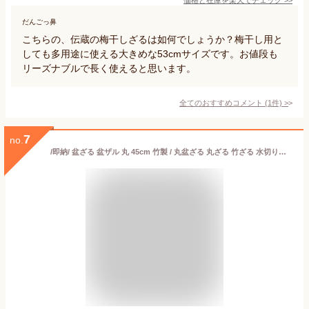
だんごっ鼻
こちらの、伝蔵の梅干しざるは如何でしょうか？梅干し用と
しても多用途に使える大きめな53cmサイズです。お値段も
リーズナブルで長く使えると思います。
全てのおすすめコメント
(
1
件)
>
7
no.
/即納/ 盆ざる 盆ザル 丸 45cm 竹製 / 丸盆ざる 丸ざる 竹ざる 水切りザル 盆ざる /《大渕盆ザル 50-445》