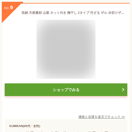
9
no.
収納 天然素材 山菜 ネット付き 梅干し 2タイプ 竹ざる ザル 水切りザル 竹ざる アウトドア 梅干し 角型 梅ざる ウメ 天日干し 丸型 干し野菜バスケット 竹かご 竹ざる 魚介 虫対策 竹ざる 干し野菜 漬物 盆ざる 通気 陰干し キャンプ 保存 使いやすい
ショップでみる
価格と在庫を
楽天
でチェック
>>
KUMIKAN(40代・女性)