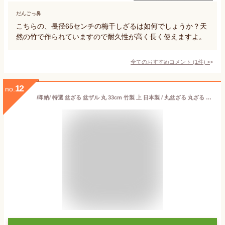
だんごっ鼻
こちらの、長径65センチの梅干しざるは如何でしょうか？天
然の竹で作られていますので耐久性が高く長く使えますよ。
全てのおすすめコメント
(
1
件)
>
12
no.
/即納/ 特選 盆ざる 盆ザル 丸 33cm 竹製 上 日本製 / 丸盆ざる 丸ざる 竹ざる 水切りザル 国産 美白籐 /