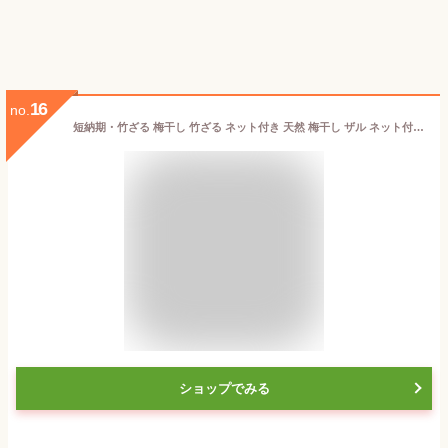
16
no.
短納期・竹ざる 梅干し 竹ざる ネット付き 天然 梅干し ザル ネット付き 虫対策 水切りザル 防虫ネット 梅干しざる 山菜 梅ざる ウメ 竹ざる 天日干し キャンプ アウトドア 魚介 乾燥 干し野菜 漬物 盆ざる 30cm 36cm 42cm 竹ざる 竹かご 多機能
ショップでみる