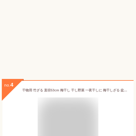
4
no.
干物用 竹ざる 直径53cm 梅干し 干し野菜 一夜干しに 梅干しざる 盆ざる 渋YD