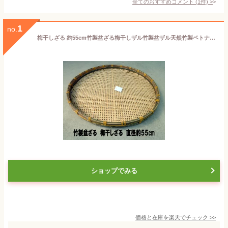
全てのおすすめコメント
(
1
件)
>
1
no.
梅干しざる 約55cm竹製盆ざる梅干しザル竹製盆ザル天然竹製ベトナム製
ショップでみる
価格と在庫を
楽天
でチェック
>>