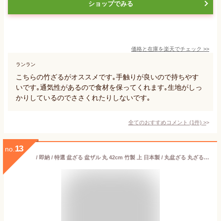
ショップでみる
価格と在庫を
楽天
でチェック
>>
ランラン
こちらの竹ざるがオススメです｡手触りが良いので持ちやす
いです｡通気性があるので食材を保ってくれます｡生地がしっ
かりしているのでささくれたりしないです｡
全てのおすすめコメント
(
1
件)
>
13
no.
/ 即納 / 特選 盆ざる 盆ザル 丸 42cm 竹製 上 日本製 / 丸盆ざる 丸ざる 竹ざる 水切りザル 国産 美白籐 /