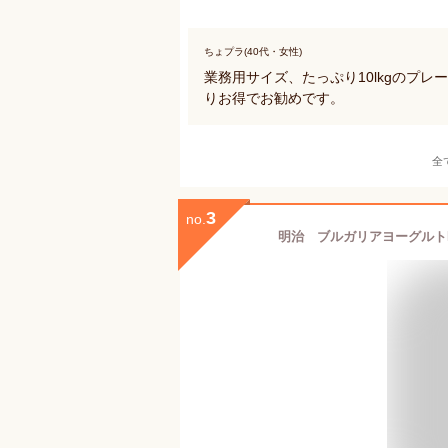
ちょプラ(40代・女性)
業務用サイズ、たっぷり10lkgのプ
りお得でお勧めです。
全
3
no.
明治 ブルガリアヨーグルトLB