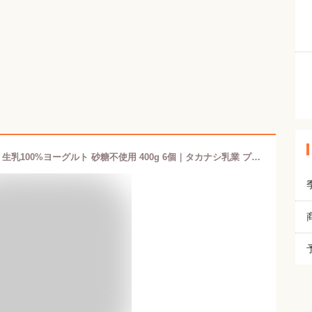
【タカナシミルク公式通販】 タカナシ 生乳100%ヨーグルト 砂糖不使用 400g 6個｜タカナシ乳業 プレーン ヨーグルト プレーンヨーグルト ヨーグルト セット 無糖 ヨーグルト プロバイオティクス lgg 乳酸菌 乳酸菌 デザート北海道 生乳