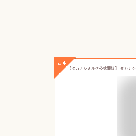
4
no.