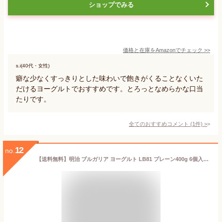
ショップでみる
価格と在庫を
Amazon
でチェック
>>
s.i(40代・女性)
癖な少なくすっきりとした味わいで飽きがくることなくいた
だけるヨーグルトでおすすめです。とろっとなめらかな口当
たりです。
全てのおすすめコメント
(
1
件)
>
12
no.
【送料無料】明治 ブルガリア ヨーグルト LB81 プレーン400g 6個入り meiji【クール便】