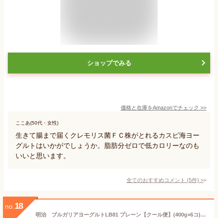
ショップでみる
価格と在庫を
Amazon
でチェック
>>
ここあ(50代・女性)
生きて腸まで届くクレモリス菌ＦＣ株がとれるカスピ海ヨー
グルトはいかがでしょうか。脂肪分ゼロで低カロリーなのも
いいと思います。
全てのおすすめコメント
(
5
件)
>
18
no.
明治 ブルガリアヨーグルトLB81 プレーン【クール便】(400g×6コ) 特定保健用食品