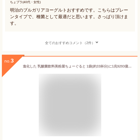
ちょプラ(40代・女性)
明治のブルガリアヨーグルトおすすめです。こちらはプレー
ンタイプで、種菌として最適だと思います。さっぱり頂けま
す。
全てのおすすめコメント（2件）
3
no.
進化した 乳酸菌飲料美粉屋ちょーぐると 1袋(約33杯分)に1兆9293億個の複合乳酸菌 砂糖不使用 送料無料おなかに届けたい善玉菌ケア植物性 動物性乳酸菌|ビフィズス菌 サプリメント ヨーグルト 乳酸菌ドリンク 乳酸菌サプリ お買い物マラソン