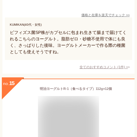
価格と在庫を
楽天
でチェック
>>
KUMIKAN(40代・女性)
ビフィズス菌SP株がカプセルに包まれ生きて腸まで届けてく
れるこちらのヨーグルト。脂肪ゼロ・砂糖不使用で体にも良
く、さっぱりした後味。ヨーグルトメーカーで作る際の種菌
としても使えそうですね。
全てのおすすめコメント
(
1
件)
>
15
no.
明治ヨーグルトR-1（食べるタイプ）112g×12個