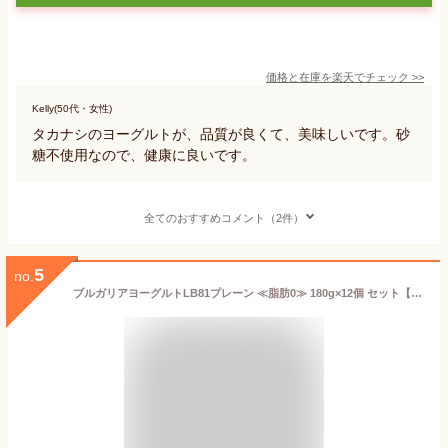
価格と在庫を
楽天
でチェック
>>
Kelly(50代・女性)
タカナシのヨーグルトが、品質が良くて、美味しいです。砂
糖不使用なので、健康に良いです。
全てのおすすめコメント（2件）
5
no.
ブルガリアヨーグルトLB81プレーン ≪脂肪0≫ 180g×12個 セット【本州送料無料】明治 meiji まとめ買い 乳酸菌