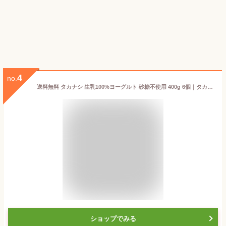
4
no.
送料無料 タカナシ 生乳100%ヨーグルト 砂糖不使用 400g 6個｜タカナシ乳業 プレーン ヨーグルト プレーンヨーグルト ヨーグルト セット 無糖 ヨーグルト プロバイオティクス lgg 乳酸菌 乳酸菌 送料無料 デザート ヨーグルト ヘルシー ヨーグルト食べる 北海道 生乳 高梨
ショップでみる