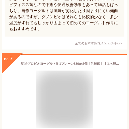
ビフィズス菌なので下痢や便通改善効果もあって腸活もばっ
ちり。自作ヨーグルトは風味が劣化したり固まりにくい傾向
があるのですが、ダノンビオはそれらも比較的少なく、多少
温度がずれてもしっかり固まって初めてのヨーグルト作りに
もおすすめです。
全てのおすすめコメント
(
1
件)
>
7
no.
明治プロビオヨーグルトR‐1プレーン336g×6個【乳酸菌】【はっ酵乳】【要冷蔵】