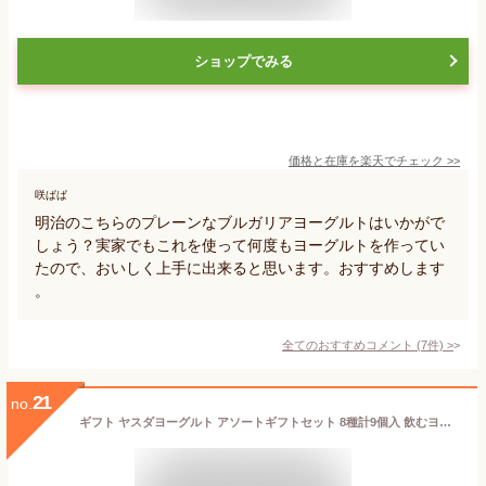
ショップでみる
価格と在庫を
楽天
でチェック
>>
咲ぱぱ
明治のこちらのプレーンなブルガリアヨーグルトはいかがで
しょう？実家でもこれを使って何度もヨーグルトを作ってい
たので、おいしく上手に出来ると思います。おすすめします
。
全てのおすすめコメント
(
7
件)
>
21
no.
ギフト ヤスダヨーグルト アソートギフトセット 8種計9個入 飲むヨーグルト 新潟 お土産 お取り寄せ お中元 御中元 ギフト