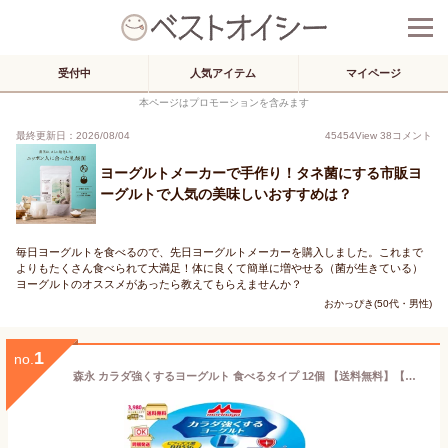
受付中
人気アイテム
マイページ
本ページはプロモーションを含みます
最終更新日：2026/08/04
45454
View
38
コメント
ヨーグルトメーカーで手作り！タネ菌にする市販ヨ
ーグルトで人気の美味しいおすすめは？
毎日ヨーグルトを食べるので、先日ヨーグルトメーカーを購入しました。これまで
よりもたくさん食べられて大満足！体に良くて簡単に増やせる（菌が生きている）
ヨーグルトのオススメがあったら教えてもらえませんか？
おかっぴき(50代・男性)
1
no.
森永 カラダ強くするヨーグルト 食べるタイプ 12個 【送料無料】【冷蔵同梱】 100g カラダを強くする ラクトフェリン シールド乳酸菌 ビフィズス菌 BB536 便通改善 腸活 免疫力 おすすめ 森永乳業 宅配専用商品 1ケース まとめ買い 箱買い 【P3】