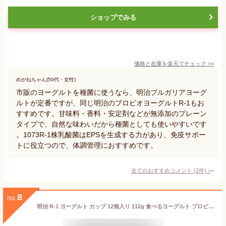
ショップでみる
価格と在庫を
楽天
でチェック
>>
めがねちゃん(50代・女性)
市販のヨーグルトを種菌に使うなら、明治ブルガリアヨーグ
ルトが定番ですが、同じ明治のプロビオヨーグルトR-1もお
すすめです。甘味料・香料・安定剤などが無添加のプレーン
タイプで、自然な味わいだから種菌としても使いやすいです
。1073R-1株乳酸菌はEPSを生成する力があり、免疫サポー
トに役立つので、体調管理におすすめです。
全てのおすすめコメント
(
2
件)
>
8
no.
明治 R-1 ヨーグルト カップ 12個入り 112g 食べるヨーグルト プロビオヨーグルト ヨーグルト食品 乳酸菌食品 R1 送料無料 クール便