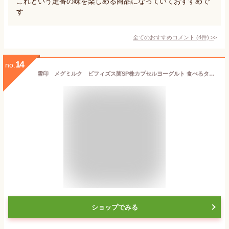
これという定番の味を楽しめる商品になっていておすすめで
す
全てのおすすめコメント
(
4
件)
>
14
no.
雪印 メグミルク ビフィズス菌SP株カプセルヨーグルト 食べるタイプ100g×12コ 【クール便】送料無料 ビフィズス菌SP株 機能性表示商品 脂肪ゼロ・砂糖不使用 恵 megumi
ショップでみる