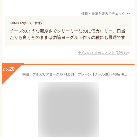
価格と在庫を
楽天
でチェック
>>
KUMIKAN(40代・女性)
チーズのような濃厚さでクリーミーなのに低カロリー。口当
たりも良くそのままは勿論ヨーグルト作りの種にも最適です
全てのおすすめコメント
(
19
件)
>
20
no.
明治 ブルガリアヨーグルトLB81 プレーン【クール便】(400g×6コ) 食べる ヨーグルト 乳酸菌