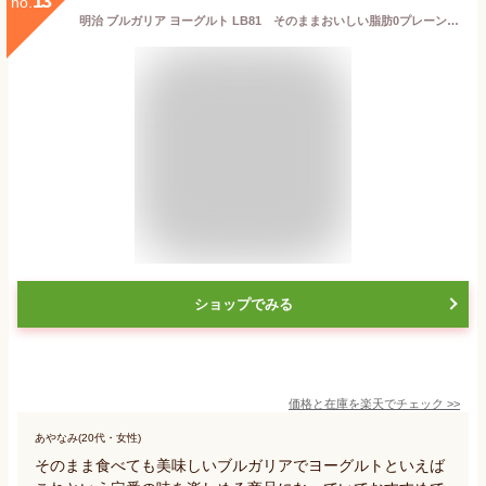
13
no.
明治 ブルガリア ヨーグルト LB81 そのままおいしい脂肪0プレーン 400g 6個入り meiji【クール便】
ショップでみる
価格と在庫を
楽天
でチェック
>>
あやなみ(20代・女性)
そのまま食べても美味しいブルガリアでヨーグルトといえば