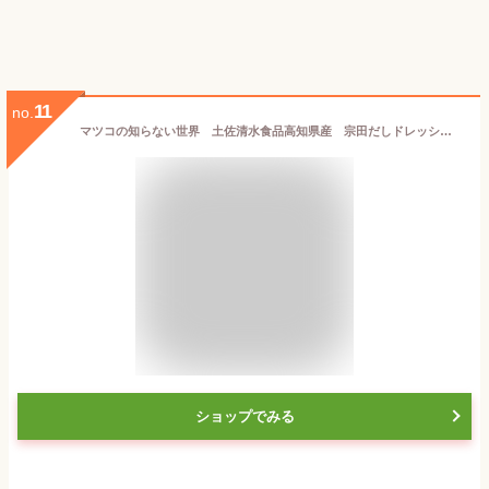
11
no.
マツコの知らない世界 土佐清水食品高知県産 宗田だしドレッシング190ml×3本セット（にんじん・小夏・和風風味）ご挨拶 ギフト 出産内祝 新築内祝 快気祝 結婚内祝 内祝 お返し お中元 入学内祝 引出物 香典返し 粗供養 プレゼント マツコ ドレッシング
ショップでみる