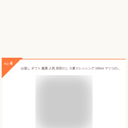
4
no.
お返し ギフト 厳選 人気 宗田だし 小夏ドレッシング 190ml マツコの知らない世界 こだわり 土佐清水食品株式会社 元気プロジェクトとささと 500円 高知県産 国産 無添加 宗田節 タレ 柑橘類 フルーツ さっぱり 調味料 だし 出汁 ノンオイル