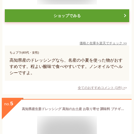
ショップでみる
価格と在庫を
楽天
でチェック
>>
ちょプラ(40代・女性)
高知県産のドレッシングなら、名産の小夏を使った物がおす
すめです。程よい酸味で食べやすいです。ノンオイルでヘル
シーですよ。
全てのおすすめコメント
(
1
件)
>
5
no.
高知県産生姜ドレッシング 高知のお土産 お取り寄せ 調味料 プチギフト 野菜ドレッシング 美味しいドレッシング 絶品 しょうが 冷やし中華 つぶつぶ ご当地 サラダ用 サラダにかける たまねぎドレッシング 玉ねぎドレッシング 人参ドレッシング にんじんドレッシング