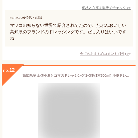
価格と在庫を
楽天
でチェック
>>
nanacoco(40代・女性)
マツコの知らない世界で紹介されてたので、たぶんおいしい
高知県のブランドのドレッシングです。だし入りはいいです
ね
全てのおすすめコメント
(
1
件)
>
12
no.
高知県産 土佐小夏とゴマのドレッシング 1~3本(1本300ml) 小夏ドレッシング 小夏 ご当地グルメ ゴマドレッシング お取り寄せ ギフト 送料無料 父の日 ギフト プレゼントお歳暮