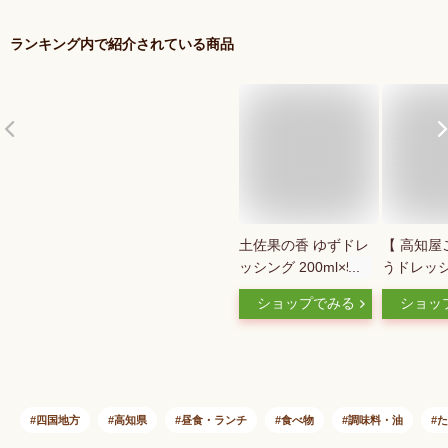
ランキング内で紹介されている商品
土佐果の香 ゆずドレ
【 高知屋
ッシング 200ml×5 高
うドレッ
知県特産品販売
300ml 】
ショップでみる
ショッ
（株）高知 土産 名
り寄せ グ
産| ドレッシング ゆ
ドレッシン
ずドレッシング 柚子
ドレッシン
ゆず 高知
お鍋 サラ
チお家グル
大容量 実
四国地方
高知県
昼食・ランチ
食べ物
調味料・油
た
ト ギフト