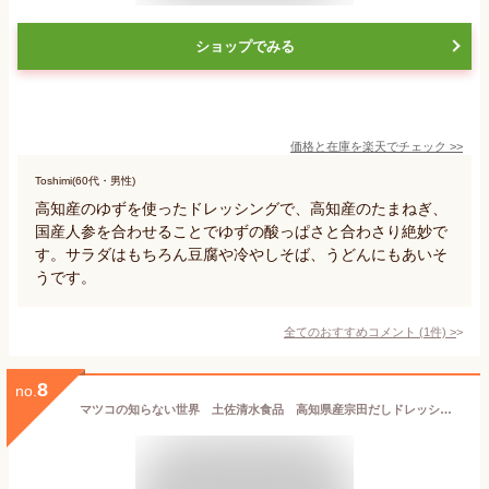
ショップでみる
価格と在庫を
楽天
でチェック
>>
Toshimi(60代・男性)
高知産のゆずを使ったドレッシングで、高知産のたまねぎ、
国産人参を合わせることでゆずの酸っぱさと合わさり絶妙で
す。サラダはもちろん豆腐や冷やしそば、うどんにもあいそ
うです。
全てのおすすめコメント
(
1
件)
>
8
no.
マツコの知らない世界 土佐清水食品 高知県産宗田だしドレッシング190ml×3本セット（にんじん・小夏・和風風味）出産内祝・内祝い・お返し・ご挨拶・ギフト・結婚内祝・快気祝・新築内祝・御祝・御礼・法事 ドレッシング プレゼント テレビ マツコ