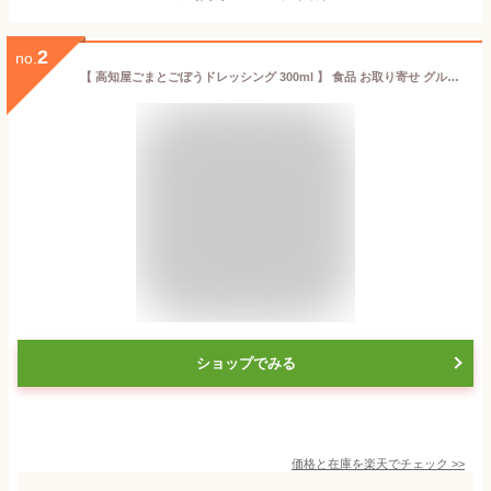
2
no.
【 高知屋ごまとごぼうドレッシング 300ml 】 食品 お取り寄せ グルメ ごま ドレッシング ごぼうドレッシング 調味料 お鍋 サラダ 冷奴 プチお家グルメ 家庭用 大容量 実用的 ギフト ギフト 御歳暮 人気 お歳暮
ショップでみる
価格と在庫を
楽天
でチェック
>>