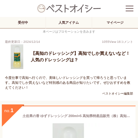
受付中
人気アイテム
マイページ
本ページはプロモーションを含みます
最終更新日：2024/12/14
1055
View
16
コメント
【高知のドレッシング】高知でしか買えないなど！
人気のドレッシングは？
今度仕事で高知へ行くので、美味しいドレッシングを買って帰ろうと思っていま
す。高知でしか買えないなど特別感のある商品が知りたいです。ぜひおすすめを教
えてください！
ベストオイシー編集部
1
no.
土佐果の香 ゆずドレッシング 200ml×5 高知県特産品販売（株）高知 土産 名産| ドレッシング ゆずドレッシング 柚子 ゆず 高知