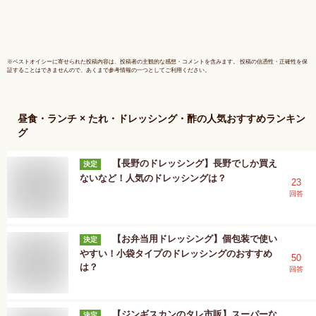
気 お歳暮
※
ベストオイシー
に寄せられた投稿内容は、投稿者の主観的な感想・コメントを含みます。 投稿の信憑性・正確性を保
証することはできませんので、あくまで参考情報の一つとしてご利用ください。
昼食・ランチ × たれ・ドレッシング・酢
の人気おすすめランキン
グ
【長野のドレッシング】長野でしか買え
決定
ないなど！人気のドレッシングは？
23
回答
【お弁当用ドレッシング】個包装で使い
決定
やすい！小袋タイプのドレッシングのおすすめ
50
は？
回答
【ジンギスカンのタレ市販】スーパーな
決定