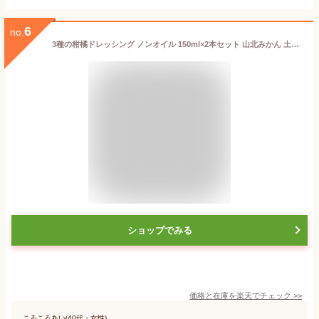
6
no.
3種の柑橘ドレッシング ノンオイル 150ml×2本セット 山北みかん 土佐柑子（こうじ） ゆず使用 高知産 和風だし ヘルシー 野菜サラダ チキンソテー ポークソテー カルパッチョ 冷やし中華
ショップでみる
価格と在庫を
楽天
でチェック
>>
ころころあい(40代・女性)