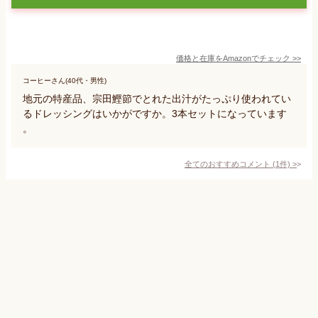
価格と在庫を
Amazon
でチェック
>>
コーヒーさん(40代・男性)
地元の特産品、宗田鰹節でとれた出汁がたっぷり使われてい
るドレッシングはいかがですか。3本セットになっています
。
全てのおすすめコメント
(
1
件)
>