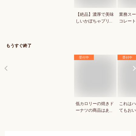
【絶品】濃厚で美味
業務スー
しいかぼちゃプリン
コレート
が知りたい！人気の
1キロの
秋スイーツは？
菓用など
気のもの
もうすぐ終了
受付中
受付中
低カロリーの焼きド
これはハ
ーナツの商品はあり
てもおい
ますか？
教えてく