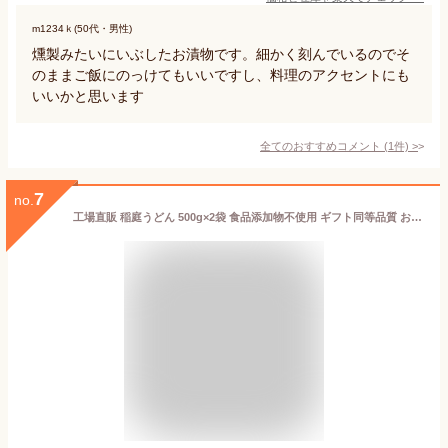
m1234ｋ(50代・男性)
燻製みたいにいぶしたお漬物です。細かく刻んでいるのでそ
のままご飯にのっけてもいいですし、料理のアクセントにも
いいかと思います
全てのおすすめコメント
(
1
件)
>
7
no.
工場直販 稲庭うどん 500g×2袋 食品添加物不使用 ギフト同等品質 お徳用 簡易包装 乾麺 うどん 稲庭饂飩 麺 長期保存 秋田 秋田名物 秋田土産 お歳暮 お歳暮ギフト 福袋