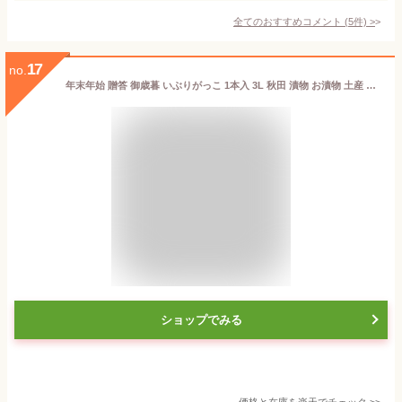
全てのおすすめコメント
(
5
件)
>
17
no.
年末年始 贈答 御歳暮 いぶりがっこ 1本入 3L 秋田 漬物 お漬物 土産 いぶり 大根 だいこん 一本漬け たくわん漬け たくあん 沢庵 たくわん 漬け物 お取り寄せ ご当地グルメ ご飯のお供 お酒のつまみ ギフト 日本酒に合う 酒のおつまみ おしんこ 郷土料理 特産品 おいしい
ショップでみる
価格と在庫を
楽天
でチェック
>>