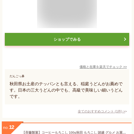
ショップでみる
価格と在庫を
楽天
でチェック
>>
だんごっ鼻
秋田県お土産のテッパンとも言える、稲庭うどんがお薦めで
す。日本の三大うどんの中でも、高級で美味しい細いうどん
です。
全てのおすすめコメント
(
1
件)
>
12
no.
【斉藤製菓】コーヒーもろこし 100g秋田 もろこし 諸越 グルメ お菓子 お土産 おみやげ ご当地 逸品 銘品 銘産 名物 銘菓