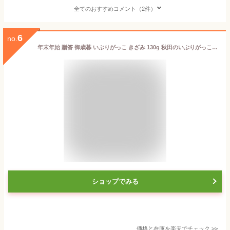
全てのおすすめコメント（2件）
6
no.
年末年始 贈答 御歳暮 いぶりがっこ きざみ 130g 秋田のいぶりがっこ 秋田 名物 特産品 漬け物 お漬物 あきた お土産 いぶり大根 刻み おいしい 漬物 たくあん ふりかけ ご飯にかけるおかず たくわん 燻製 みじん切り お取り寄せ 秋田土産 絶品 手作り 食べ物 ご当地グルメ
ショップでみる
価格と在庫を
楽天
でチェック
>>