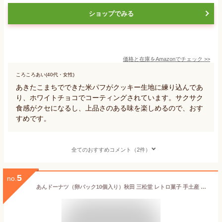
ショップでみる
価格と在庫を
Amazon
でチェック
>>
ころころあい(40代・女性)
あきたこまちでできた米パフがクッキー生地に練り込んであ
り、ホワイトチョコでコーティングされています。サクサク
食感がクセになるし、上品さのある味を楽しめるので、おす
すめです。
全てのおすすめコメント（2件）
5
no.
あんドーナツ（卵パック10個入り）秋田 三松堂 レトロ菓子 手土産 和菓子 お菓子 誕生日 プレゼント ギフト 贈答品 母の日 父の日 敬老の日 産地直送 国産 お中元 お歳暮 大切な方 内祝い お年賀 ご当地グルメ お取り寄せ かわいい おしゃれ