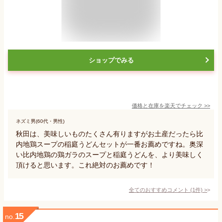
ショップでみる
価格と在庫を
楽天
でチェック
>>
ネズミ男(60代・男性)
秋田は、美味しいものたくさん有りますがお土産だったら比
内地鶏スープの稲庭うどんセットが一番お薦めですね。奥深
い比内地鶏の鶏ガラのスープと稲庭うどんを、より美味しく
頂けると思います。これ絶対のお薦めです！
全てのおすすめコメント
(
1
件)
>
15
no.