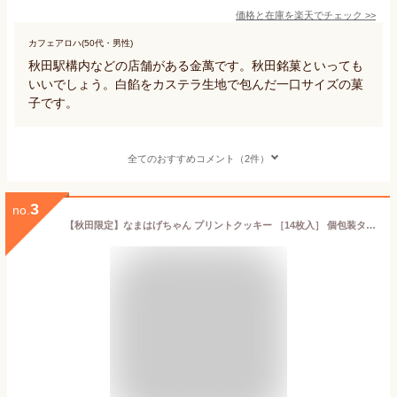
価格と在庫を
楽天
でチェック
>>
カフェアロハ(50代・男性)
秋田駅構内などの店舗がある金萬です。秋田銘菓といっても
いいでしょう。白餡をカステラ生地で包んだ一口サイズの菓
子です。
全てのおすすめコメント（2件）
3
no.
【秋田限定】なまはげちゃん プリントクッキー ［14枚入］ 個包装タイプ 秋田 あきた アキタ 菓子 クッキー 洋菓子 焼菓子 お土産 おみやげ ご当地 限定 逸品 銘品 銘産 名物 銘菓