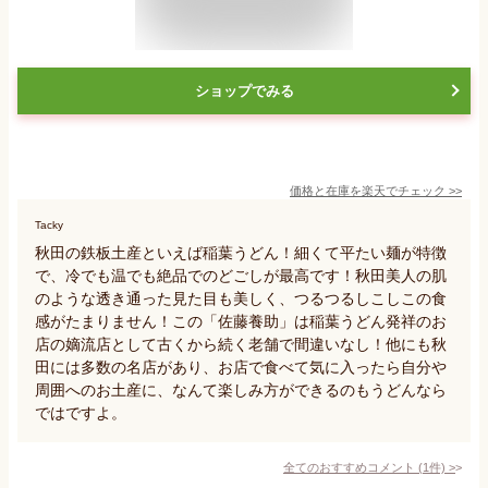
ショップでみる
価格と在庫を
楽天
でチェック
>>
Tacky
秋田の鉄板土産といえば稲葉うどん！細くて平たい麺が特徴
で、冷でも温でも絶品でのどごしが最高です！秋田美人の肌
のような透き通った見た目も美しく、つるつるしこしこの食
感がたまりません！この「佐藤養助」は稲葉うどん発祥のお
店の嫡流店として古くから続く老舗で間違いなし！他にも秋
田には多数の名店があり、お店で食べて気に入ったら自分や
周囲へのお土産に、なんて楽しみ方ができるのもうどんなら
ではですよ。
全てのおすすめコメント
(
1
件)
>