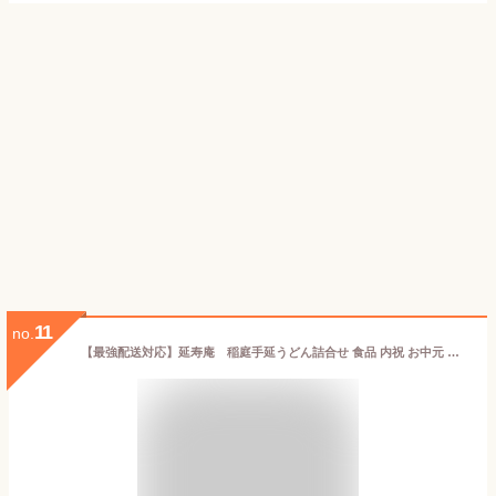
11
no.
【最強配送対応】延寿庵 稲庭手延うどん詰合せ 食品 内祝 お中元 お歳暮 香典返し EG4-15-2 ランキング ギフト うどん 稲庭うどん 秋田名産品 おみやげ お土産 世界のトップシェフが認めた味 プレゼント 御礼 七五三 母の日 父の日 出産内祝い 料理 自宅 敬老の日