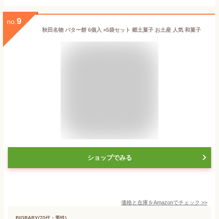
9
no.
秋田名物 バター餅 6個入 ×5袋セット 郷土菓子 お土産 人気 和菓子
ショップでみる
価格と在庫を
Amazon
でチェック
>>
BIGBABY(70代・男性)