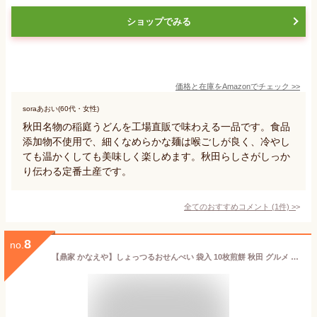
ショップでみる
価格と在庫を
Amazon
でチェック
>>
soraあおい(60代・女性)
秋田名物の稲庭うどんを工場直販で味わえる一品です。食品
添加物不使用で、細くなめらかな麺は喉ごしが良く、冷やし
ても温かくしても美味しく楽しめます。秋田らしさがしっか
り伝わる定番土産です。
全てのおすすめコメント
(
1
件)
>
8
no.
【鼎家 かなえや】しょっつるおせんべい 袋入 10枚煎餅 秋田 グルメ お菓子 お土産 おみやげ ご当地 逸品 銘品 銘産 名物 銘菓