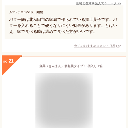
価格と在庫を
楽天
でチェック
>>
カフェアロハ(50代・男性)
バター餅は北秋田市の家庭で作られている郷土菓子です。バ
ターを入れることで硬くなりにくい効果があります。とはい
え、家で食べる時は温めて食べた方がいいです。
全てのおすすめコメント
(
6
件)
>
21
no.
金萬（きんまん）個包装タイプ 16個入り 1箱