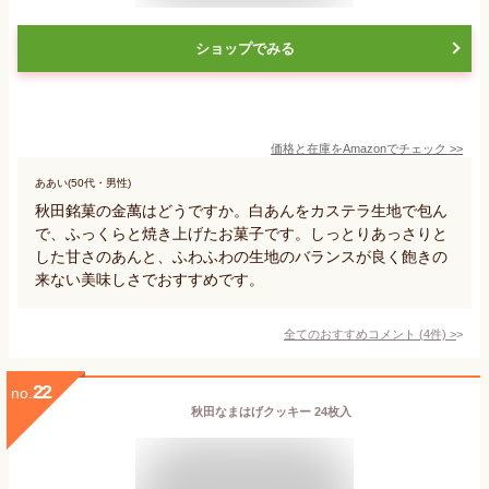
ショップでみる
価格と在庫を
Amazon
でチェック
>>
ああい(50代・男性)
秋田銘菓の金萬はどうですか。白あんをカステラ生地で包ん
で、ふっくらと焼き上げたお菓子です。しっとりあっさりと
した甘さのあんと、ふわふわの生地のバランスが良く飽きの
来ない美味しさでおすすめです。
全てのおすすめコメント
(
4
件)
>
22
no.
秋田なまはげクッキー 24枚入