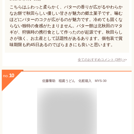
こちらはふわっと柔らかく、バターの香りが広がるやわらか
なお餅で秋田らしい優しい甘さが魅力の郷土菓子です。噛む
ほどにバターのコクが広がるのが魅力です。冷めても固くな
らない独特の食感がたまりません。バター餅は北秋田のマタ
ギが、狩猟時の携行食として作ったのが起源です。秋田らし
さが強く、お土産として話題性があるあります。個包装で賞
味期限も約45日あるのでばらまきにも良いと思います。
全てのおすすめコメント
(
3
件)
>
10
no.
佐藤養助 稲庭うどん 化粧箱入 MYS-30