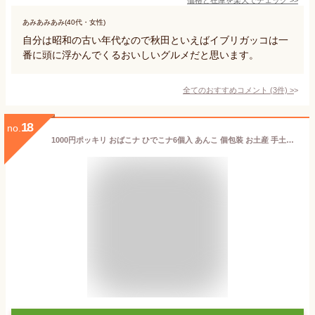
あみあみあみ(40代・女性)
自分は昭和の古い年代なので秋田といえばイブリガッコは一
番に頭に浮かんでくるおいしいグルメだと思います。
全てのおすすめコメント
(
3
件)
>
18
no.
1000円ポッキリ おばこナ ひでこナ6個入 あんこ 個包装 お土産 手土産 和菓子 秋田土産 お歳暮 スイーツ ギフト プレゼント 御歳暮 お茶請け プチギフト 秋田 贈答品 老舗 送料無料 ポイント消化 お試しセット