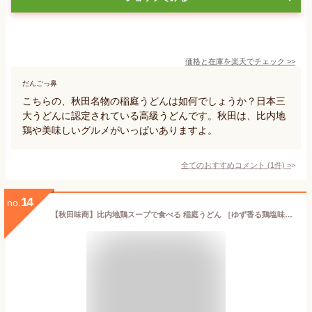
価格と在庫を
楽天
でチェック
>>
だんごっ鼻
こちらの、秋田名物の稲庭うどんは如何でしょうか？日本三
大うどんに認定されている高級うどんです。秋田は、比内地
鶏や美味しいグルメがいっぱいありますよ。
全てのおすすめコメント
(
1
件)
>
14
no.
【秋田味商】比内地鶏スープで食べる 稲庭うどん ［ゆず香る鶏塩味］3人前 秋田 あきた アキタ うどん 饂飩 稲庭うどん 比内地鶏 鶏ガラ しお 塩 ゆず お土産 おみやげ ご当地 限定 名物 名産