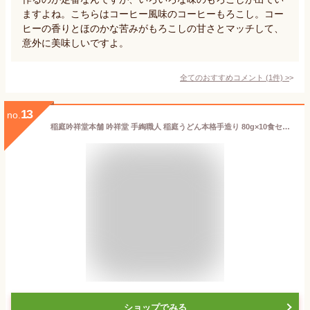
ますよね。こちらはコーヒー風味のコーヒーもろこし。コー
ヒーの香りとほのかな苦みがもろこしの甘さとマッチして、
意外に美味しいですよ。
全てのおすすめコメント
(
1
件)
>
13
no.
稲庭吟祥堂本舗 吟祥堂 手綯職人 稲庭うどん本格手造り 80g×10食セット 秋田 人気 土産 国内産小麦粉使用 うどん
ショップでみる