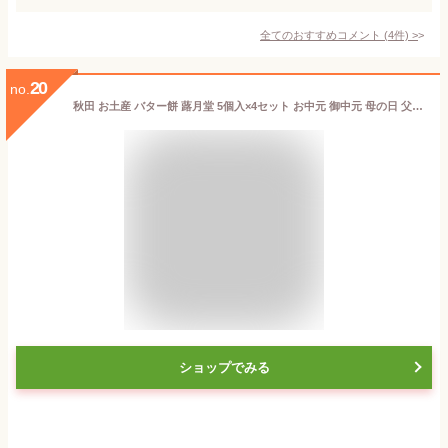
全てのおすすめコメント
(
4
件)
>
20
no.
秋田 お土産 バター餅 蕗月堂 5個入×4セット お中元 御中元 母の日 父の日 和菓子 お歳暮 御歳暮 新築 引越し 金婚式 銀婚式 記念日 お祝い
ショップでみる