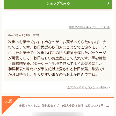
ショップでみる
価格と在庫を
楽天
でチェック
>>
めがねちゃん(50代・女性)
秋田のお菓子でおすすめなのが、お菓子のくらたのおばこナ
ひでこナです。秋田民謡の秋田おばことひでこ節をモチーフ
にしたお菓子で、秋田おばこの絣の着物を模したパッケージ
が可愛らしく、秋田らしいお土産として人気です。黒砂糖餡
・白味噌餡をバターケーキ生地で包んでホイル焼きにした、
和洋折衷の味わいが半世紀以上愛される秋田銘菓。常温で1
か月日持ちし、配りやすい形なのもお土産向きですね。
全てのおすすめコメント
(
4
件)
>
19
no.
金萬（きんまん）個包装タイプ 8個入小袋は有料（1枚につき3円）となります。