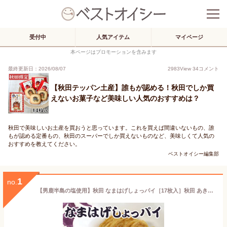
受付中
人気アイテム
マイページ
本ページはプロモーションを含みます
最終更新日：2026/08/07
2983
View
34
コメント
【秋田テッパン土産】誰もが認める！秋田でしか買
えないお菓子など美味しい人気のおすすめは？
秋田で美味しいお土産を買おうと思っています。これを買えば間違いないもの、誰
もが認める定番もの、秋田のスーパーでしか買えないものなど、美味しくて人気の
おすすめを教えてください。
ベストオイシー編集部
1
no.
【男鹿半島の塩使用】秋田 なまはげしょっパイ［17枚入］秋田 あきた アキタ パイ 洋菓子 お菓子 お土産 おみやげ ご当地 限定 逸品 銘品 銘産 名物 銘菓 箱菓子