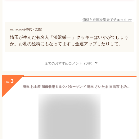
価格と在庫を
楽天
でチェック
>>
nanacoco(40代・女性)
埼玉が生んだ有名人「渋沢栄一 」クッキーはいかがでしょう
か。お札の絵柄にもなってますし金運アップしたりして。
全てのおすすめコメント（3件）
3
no.
埼玉 お土産 加藤牧場ミルクバターサンド 埼玉 さいたま 日高市 おみやげ ブッセ 加藤牧場 ノンホモ牛乳