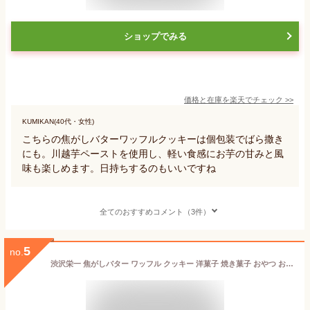
ショップでみる
価格と在庫を
楽天
でチェック
>>
KUMIKAN(40代・女性)
こちらの焦がしバターワッフルクッキーは個包装でばら撒き
にも。川越芋ペーストを使用し、軽い食感にお芋の甘みと風
味も楽しめます。日持ちするのもいいですね
全てのおすすめコメント（3件）
5
no.
渋沢栄一 焦がしバター ワッフル クッキー 洋菓子 焼き菓子 おやつ お土産 おみやげ 新紙幣 大河ドラマ 深谷市 shibusawa 埼玉みやげ ケヤキ堂