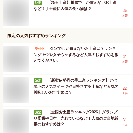
【埼玉土産】川越でしか買えないお土産
決定
など！手土産に人気の食べ物は？
36
回答
限定
の人気おすすめランキング
金沢でしか買えないお土産は？ランキ
受付中
ング上位や女子ウケするなど人気のおすすめを教
31
えてください。
回答
【新宿伊勢丹の手土産ランキング】デパ
決定
地下の人気スイーツや日持ちする土産など人気の
22
美味しいおすすめは？
回答
【全国お土産ランキング2026】グランプ
決定
リ受賞や日本一売れているなど！人気のご当地銘
31
菓のおすすめは？
回答