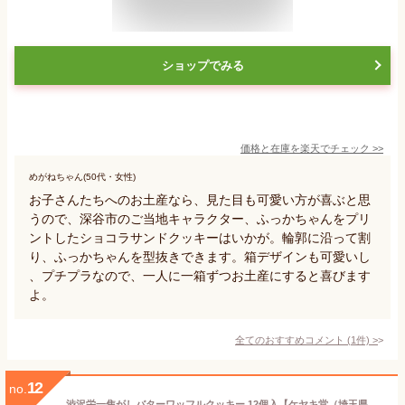
ショップでみる
価格と在庫を
楽天
でチェック
>>
めがねちゃん(50代・女性)
お子さんたちへのお土産なら、見た目も可愛い方が喜ぶと思
うので、深谷市のご当地キャラクター、ふっかちゃんをプリ
ントしたショコラサンドクッキーはいかが。輪郭に沿って割
り、ふっかちゃんを型抜きできます。箱デザインも可愛いし
、プチプラなので、一人に一箱ずつお土産にすると喜びます
よ。
全てのおすすめコメント
(
1
件)
>
12
no.
渋沢栄一焦がしバターワッフルクッキー 12個入【ケヤキ堂（埼玉県日高市）送料別】【BS】