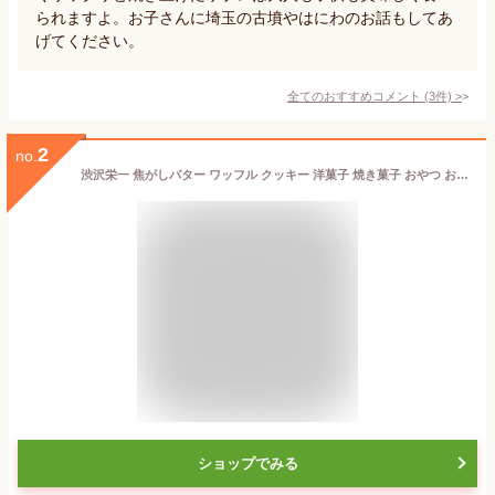
られますよ。お子さんに埼玉の古墳やはにわのお話もしてあ
げてください。
全てのおすすめコメント
(
3
件)
>
2
no.
渋沢栄一 焦がしバター ワッフル クッキー 洋菓子 焼き菓子 おやつ お土産 おみやげ 新紙幣 大河ドラマ 深谷市 shibusawa 埼玉みやげ ケヤキ堂
ショップでみる