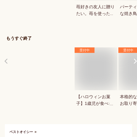
苺好きの友人に贈り
パーティ
たい。苺を使ったお
な焼き鳥
菓子・スイーツを教
していま
えてください。
もうすぐ終了
受付中
受付中
【ハロウィンお菓
本格的な
子】1歳児が食べら
お取り寄
れる！ハロウィン用
お菓子のおすすめ
は？
ベストオイシー