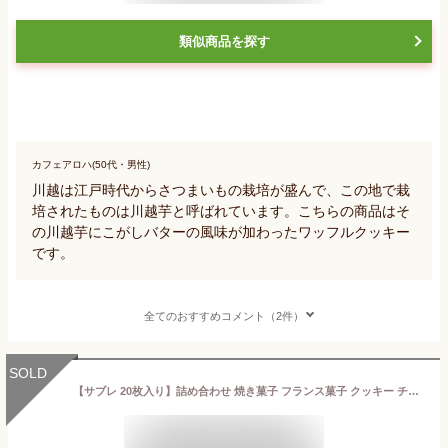
類似商品を探す
カフェアロハ(50代・男性)
川越は江戸時代からさつまいもの栽培が盛んで、この地で栽
培されたものは川越芋と呼ばれています。こちらの商品はそ
の川越芋にこがしバターの風味が加わったワッフルクッキー
です。
全てのおすすめコメント（2件）
SOLD
【サブレ 20枚入り】詰め合わせ 焼き菓子 フランス菓子 クッキー チョコレート ギフト セット 退職 接待 人気 お土産 手土産 贈り物 菓子折り お祝い 出産 引っ越し 袋 祝い お菓子 スイーツ 埼玉 お供え 法要 個包装 小分け 送別 お供え 大人 女性 プレゼント プチギフト