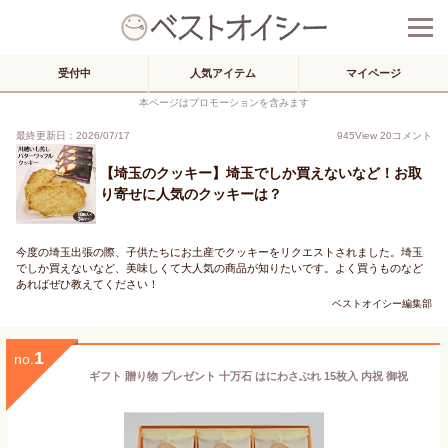
受付中
人気アイテム
マイページ
本ページはプロモーションを含みます
最終更新日：2026/07/17
945
View
20
コメント
【埼玉のクッキー】埼玉でしか買えないなど！お取
り寄せに人気のクッキーは？
今度の埼玉出張の際、子供たちにお土産でクッキーをリクエストされました。埼玉
でしか買えないなど、美味しくて大人気の商品が知りたいです。よく買うものなど
あればぜひ教えてください！
ベストオイシー編集部
1
no.
ギフト 贈り物 プレゼント 十万石 はにわさぶれ 15枚入 内祝 御祝