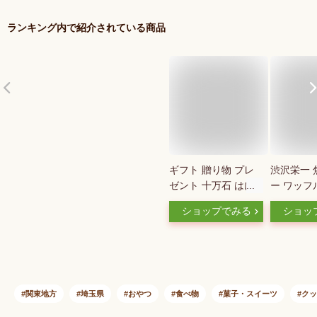
ランキング内で紹介されている商品
ギフト 贈り物 プレ
渋沢栄一 
ゼント 十万石 はに
ー ワッフ
わさぶれ 15枚入 内
ー 洋菓子
ショップでみる
ショッ
祝 御祝
おやつ お
やげ 新紙
ラマ 深谷
shibusa
げ ケヤキ
関東地方
埼玉県
おやつ
食べ物
菓子・スイーツ
クッ