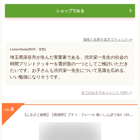
ショップでみる
価格と在庫を
楽天
でチェック
>>
LemonSoda(50代・女性)
埼玉県深谷市が生んだ実業家である、渋沢栄一先生の社会の
時間プリントクッキーを選択肢の一つとしてご検討いただき
たいです。お子さんも渋沢栄一先生について見識を広める、
いい勉強になりそうです。
全てのおすすめコメント
(
1
件)
>
8
no.
【ふるさと納税】【南浦和】プティ・クレール 食いしんぼう缶2（29個入り） 【11100-1203】 菓子 スイーツ クッキー クッキー缶 焼き菓子 専門店 プティ・クレール さいたまスイーツ さいたま市 さいたま市ふるさと納税 埼玉県 送料無料 ギフト