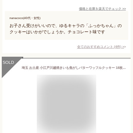
価格と在庫を
楽天
でチェック
>>
nanacoco(40代・女性)
お子さん受けがいいので、ゆるキャラの「ふっかちゃん」の
クッキーはいかがでしょうか。チョコレート味です
全てのおすすめコメント
(
4
件)
>
SOLD
埼玉 お土産 小江戸川越焼きいも焦がしバターワッフルクッキー 18枚入 埼玉みやげ さいたま 川越 おみやげ 焼いも さつまいも 洋菓子 ケヤキ堂