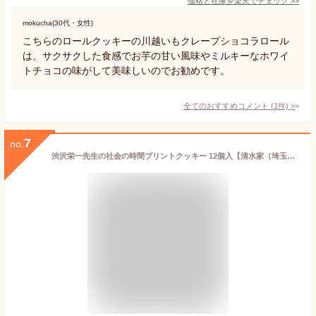
価格と在庫を
楽天
でチェック
>>
mokucha(30代・女性)
こちらのロールクッキーの川越いもクレープショコラロール
は、サクサクした食感でお芋の甘い風味やミルキーなホワイ
トチョコの味がして美味しいのでお勧めです。
全てのおすすめコメント
(
1
件)
>
7
no.
渋沢栄一先生の社会の時間プリントクッキー 12個入【清水家（埼玉県秩父市）送料別】【BS】