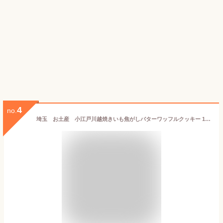
4
no.
埼玉 お土産 小江戸川越焼きいも焦がしバターワッフルクッキー 18枚入×3箱 埼玉みやげ さいたま 川越 おみやげ 焼いも さつまいも 洋菓子 ケヤキ堂