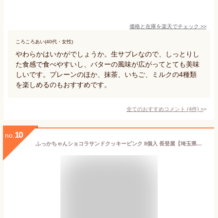
価格と在庫を
楽天
でチェック
>>
ころころあい(40代・女性)
やわらかはいかがでしょうか。生サブレなので、しっとりし
た食感で食べやすいし、バターの風味が広がってとても美味
しいです。プレーンのほか、抹茶、いちご、ミルクの4種類
を楽しめるのもおすすめです。
全てのおすすめコメント
(
4
件)
>
10
no.
ふっかちゃんショコラサンドクッキーピンク 8個入 長登屋【埼玉県川越市 送料別】【BS】