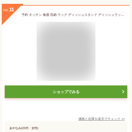
11
no.
予約 キッチン 食器 収納 ラック ディッシュスタンド ディッシュラック 収納 食器 引き出し 皿立て 茶碗 スタンド 2タイプ アルミニウム合金 プレート 食器棚 皿 収納 ラック コンパクト スリム 取っ手付き 引き出し用 省スペース 大容量 食器収納 食器立て 食器ラック
ショップでみる
価格と在庫を
楽天
でチェック
>>
あやなみ(20代・女性)