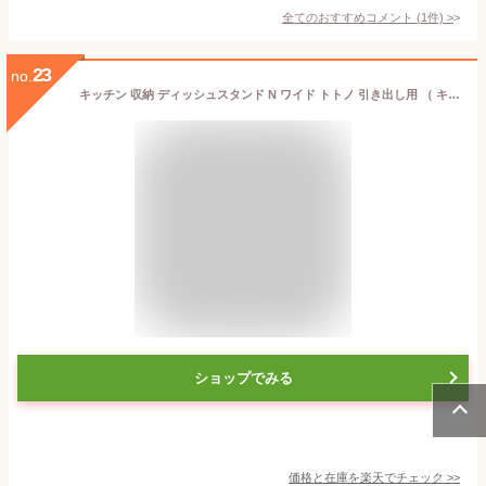
全てのおすすめコメント
(
1
件)
>
23
no.
キッチン 収納 ディッシュスタンド N ワイド トトノ 引き出し用 （ キッチン収納ケース システムキッチン 皿立て ディッシュラック 食器収納 食器立て 食器ラック 連結 食器 整理 組み合わせ シンク下 白 ホワイト totono ）
ショップでみる
価格と在庫を
楽天
でチェック
>>