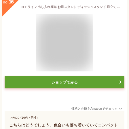
16
no.
コモライフ 出し入れ簡単 お皿スタンド ディッシュスタンド 皿立て お皿ラック お皿 収納 皿収納ラック 多機能収納 折りたたみ コンパクト スペース有効活用 水切り 丸洗いOK 最大13枚収納可能 白 約23×18×7cm(折りたたみ時)
ショップでみる
価格と在庫を
Amazon
でチェック
>>
マカロン(20代・男性)
こちらはどうでしょう。色合いも落ち着いていてコンパクト