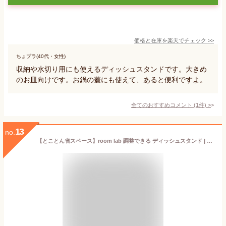
価格と在庫を
楽天
でチェック
>>
ちょプラ(40代・女性)
収納や水切り用にも使えるディッシュスタンドです。大きめ
のお皿向けです。お鍋の蓋にも使えて、あると便利ですよ。
全てのおすすめコメント
(
1
件)
>
13
no.
【とことん省スペース】room lab 調整できる ディッシュスタンド | 皿立て お皿 ディッシュラック シンク下 収納 食器ラック 食器 収納棚 小皿 収納用品 縦 一人暮らし キッチン 狭い 有効活用 キッチン収納 白 ホワイト シンプル おしゃれ かわいい スリム コンパクト