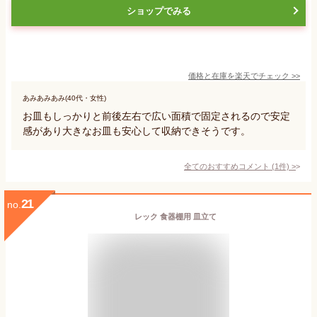
ショップでみる
価格と在庫を
楽天
でチェック
>>
あみあみあみ(40代・女性)
お皿もしっかりと前後左右で広い面積で固定されるので安定
感があり大きなお皿も安心して収納できそうです。
全てのおすすめコメント
(
1
件)
>
21
no.
レック 食器棚用 皿立て