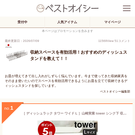
受付中
人気アイテム
マイページ
本ページはプロモーションを含みます
最終更新日：2026/07/09
11569
View
51
コメント
収納スペースを有効活用！おすすめのディッシュス
タンドを教えて！！
お皿が増えてきて出し入れがしずらく悩んでいます。今まで使ってきた収納家具を
そのまま使いたいのでスペースを有効活用できるようにお皿を立てて収納できるデ
ィッシュスタンドを探しています。
ベストオイシー編集部
1
no.
［ ディッシュラック タワー ワイド L ］山崎実業 tower シンク下 収納 皿 キッチン ディッシュラック おしゃれ シンク下収納 ホルダー スタンド ディッシュスタンド お皿立て お皿 食器棚 食器 食器収納 縦置き シンプル YAMAZAKI 2964 2965【ポイント10倍 送料無料】