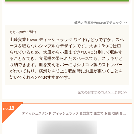
価格と在庫を
Amazon
でチェック
>>
ああい(50代・男性)
山崎実業Tower ディッシュラック ワイドはどうですか。スペ
ースを取らないシンプルなデザインです。大きく3つに仕切
られているため、大皿から小皿まできれいに分別して収納す
ることができ、食器棚の限られたスペースでも、スッキリと
収納できます。皿を支えるバーにはシリコン製のストッパー
が付いており、横滑りを防止し収納時にお皿が傷つくことを
防いでくれるのでおすすめです。
全てのおすすめコメント
(
1
件)
>
18
no.
ディッシュスタンド ディッシュラック 食器立て 皿立て お皿 収納 食器 収納 食器棚 キッチン 台所 引き出し内 シンク下 食器棚下 伸縮調節可能 抗菌 ブラック HOGAWAY