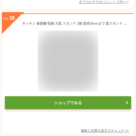
全てのおすすめコメント
(
1
件)
>
19
no.
キッチン 食器棚 収納 大皿 スタンド 1個 直径24cmまで 皿スタンド 整理ボックス 収納ケース キッチン収納 整理ケース キッチンボード カップボード 皿 丸皿 プレート 食器 水洗いOK 皿 食器ラック ディッシュラック ディッシュスタンド a-life エーライフ
ショップでみる
価格と在庫を
楽天
でチェック
>>