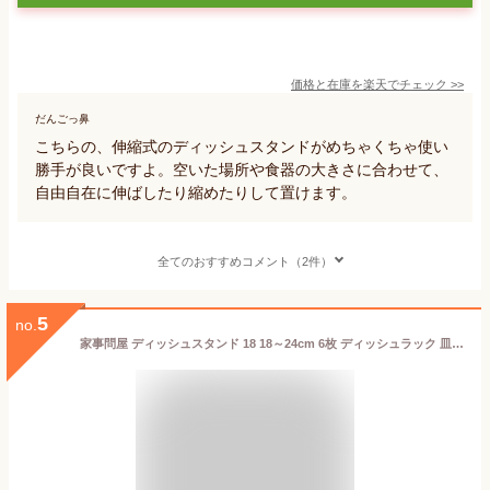
価格と在庫を
楽天
でチェック
>>
だんごっ鼻
こちらの、伸縮式のディッシュスタンドがめちゃくちゃ使い
勝手が良いですよ。空いた場所や食器の大きさに合わせて、
自由自在に伸ばしたり縮めたりして置けます。
全てのおすすめコメント（2件）
5
no.
家事問屋 ディッシュスタンド 18 18～24cm 6枚 ディッシュラック 皿立て お皿 食器 収納 立てて収納 ステンレス 日本製 41644 大皿 食器棚 皿立て 食器立て