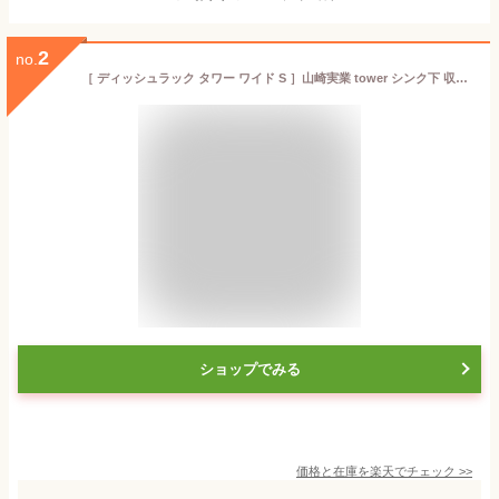
2
no.
［ ディッシュラック タワー ワイド S ］山崎実業 tower シンク下 収納 皿 キッチン キッチン収納 ディッシュラック おしゃれ シンク下収納 ホルダー スタンド ディッシュスタンド お皿 食器棚 食器収納 縦置き YAMAZAKI 3147 3148【ポイント10倍 送料無料】
ショップでみる
価格と在庫を
楽天
でチェック
>>