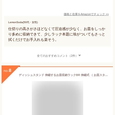
価格と在庫を
Amazon
でチェック
>>
LemonSoda(50代・女性)
仕切りの高さがさほどなくて圧迫感が少なく、お皿をしっか
り多めに収納できて、少しラック本題に埃がついてもさっと
拭くだけでお手入れも楽そう。
全てのおすすめコメント（2件）
8
no.
ディッシュスタンド 伸縮するお皿収納ラックBR 伸縮式 （ お皿スタンド キッチン収納 お皿収納ラック ディッシュラック シンク下収納 伸縮 シンク下収納ラック システムキッチン 引き出し 整理 ）【39ショップ】