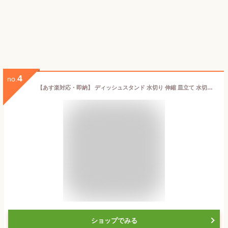
4
no.
【あす楽対応・即納】 ディッシュスタンド 水切り 伸縮 皿立て 水切り ディッシュラック 食器 水切りラック 食器棚 お皿立て 食器ホルダー 収納 プレート スタンド ステンレス 収納が簡単 伸縮自在 台所 便利グッズ
ショップでみる