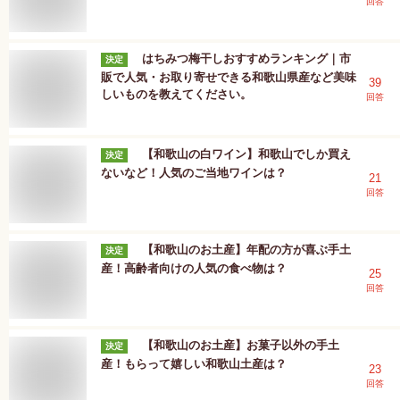
回答
はちみつ梅干しおすすめランキング｜市
決定
販で人気・お取り寄せできる和歌山県産など美味
39
しいものを教えてください。
回答
【和歌山の白ワイン】和歌山でしか買え
決定
ないなど！人気のご当地ワインは？
21
回答
【和歌山のお土産】年配の方が喜ぶ手土
決定
産！高齢者向けの人気の食べ物は？
25
回答
【和歌山のお土産】お菓子以外の手土
決定
産！もらって嬉しい和歌山土産は？
23
回答