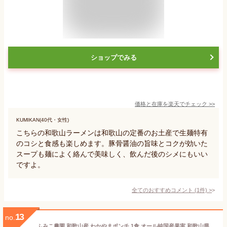
ショップでみる
価格と在庫を
楽天
でチェック
>>
KUMIKAN(40代・女性)
こちらの和歌山ラーメンは和歌山の定番のお土産で生麺特有
のコシと食感も楽しめます。豚骨醤油の旨味とコクが効いた
スープも麺によく絡んで美味しく、飲んだ後のシメにもいい
ですよ。
全てのおすすめコメント
(
1
件)
>
13
no.
ふみこ農園 和歌山産 わかやまポンチ 1食 オール純国産果実 和歌山県産果実のみ使用 みかん 南高梅 甘露煮 はっさく 若桃 ゼリー 和歌山県協力商品スイーツ (クラフト袋小)