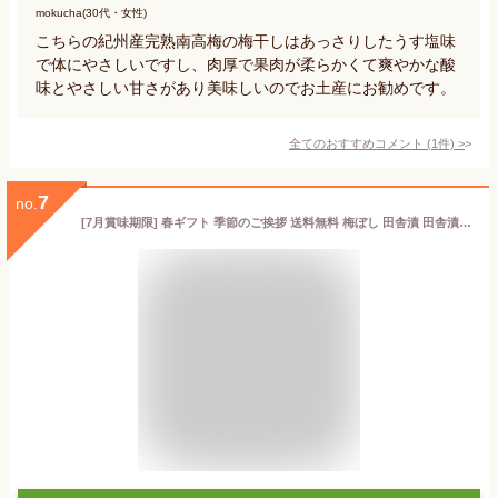
mokucha(30代・女性)
こちらの紀州産完熟南高梅の梅干しはあっさりしたうす塩味
で体にやさしいですし、肉厚で果肉が柔らかくて爽やかな酸
味とやさしい甘さがあり美味しいのでお土産にお勧めです。
全てのおすすめコメント
(
1
件)
>
7
no.
[7月賞味期限] 春ギフト 季節のご挨拶 送料無料 梅ぼし 田舎漬 田舎漬け 450g 11% 大粒 A級 Aランク 国産 高級 中田食品 和歌山 うめぼし ギフト プレゼント 贈り物 常温 贈答用 退院 祝い 法事 内祝い かわいい おしゃれ 贈答用 出産 結婚 引き出物 香典返し お土産 手土産