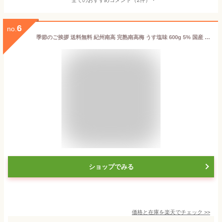
6
no.
季節のご挨拶 送料無料 紀州南高 完熟南高梅 うす塩味 600g 5% 国産 高級 中田食品 和歌山 うめぼし ギフト プレゼント 贈り物 熨斗可能 常温 贈答用 退院 祝い 法事 内祝い かわいい おしゃれ 贈答用 出産 結婚 引き出物 香典返し お土産 手土産 減塩
ショップでみる
価格と在庫を
楽天
でチェック
>>