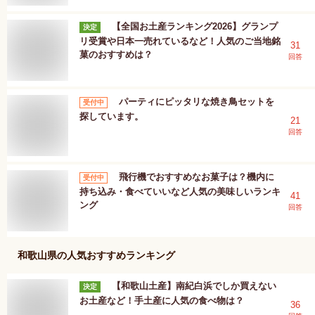
【全国お土産ランキング2026】グランプ
決定
リ受賞や日本一売れているなど！人気のご当地銘
31
菓のおすすめは？
回答
パーティにピッタリな焼き鳥セットを
受付中
探しています。
21
回答
飛行機でおすすめなお菓子は？機内に
受付中
持ち込み・食べていいなど人気の美味しいランキ
41
ング
回答
和歌山県
の人気おすすめランキング
【和歌山土産】南紀白浜でしか買えない
決定
お土産など！手土産に人気の食べ物は？
36