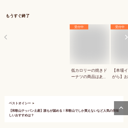
秋スイーツは？
菓用など
気のもの
もうすぐ終了
受付中
受付中
低カロリーの焼きド
【本場イ
ーナツの商品はあり
がら】お
ますか？
ッキが食
ベストオイシー
【和歌山テッパン土産】誰もが認める！和歌山でしか買えないなど人気の美味
しいおすすめは？