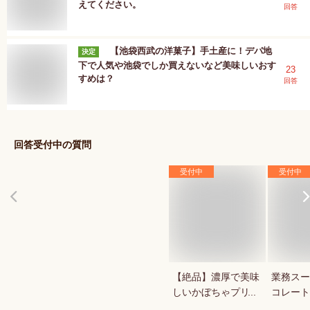
えてください。
回答
【池袋西武の洋菓子】手土産に！デパ地
決定
下で人気や池袋でしか買えないなど美味しいおす
23
すめは？
回答
回答受付中の質問
受付中
受付中
【絶品】濃厚で美味
業務スー
しいかぼちゃプリン
コレート
が知りたい！人気の
1キロの