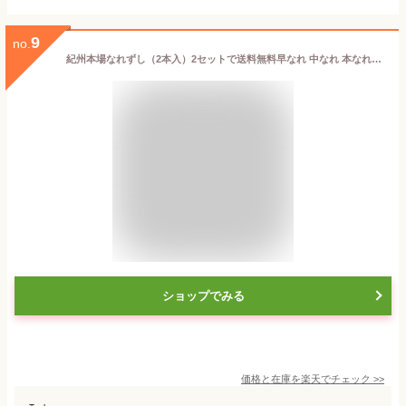
9
no.
紀州本場なれずし（2本入）2セットで送料無料早なれ 中なれ 本なれからお選びください。なれ寿司 秋まつり 秋祭 和歌山の寿司 くされ寿司 鮨 サバ寿司 鯖 さば 鯖寿司
ショップでみる
価格と在庫を
楽天
でチェック
>>