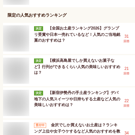
限定
の人気おすすめランキング
【全国お土産ランキング2026】グランプ
決定
リ受賞や日本一売れているなど！人気のご当地銘
31
菓のおすすめは？
回答
【横浜高島屋でしか買えないお菓子な
決定
ど】行列ができるくらい人気の美味しいおすすめ
21
は？
回答
【新宿伊勢丹の手土産ランキング】デパ
決定
地下の人気スイーツや日持ちする土産など人気の
22
美味しいおすすめは？
回答
金沢でしか買えないお土産は？ランキ
受付中
ング上位や女子ウケするなど人気のおすすめを教
34