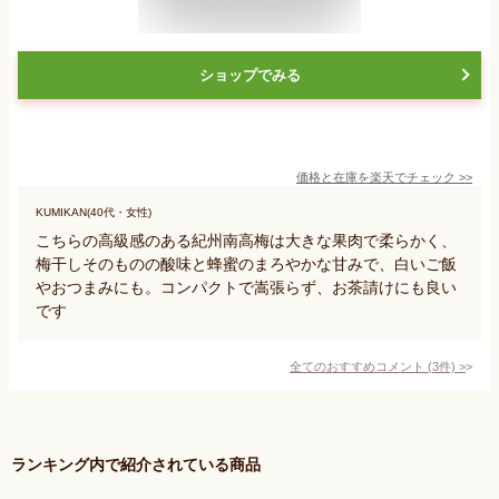
ショップでみる
価格と在庫を
楽天
でチェック
>>
KUMIKAN(40代・女性)
こちらの高級感のある紀州南高梅は大きな果肉で柔らかく、
梅干しそのものの酸味と蜂蜜のまろやかな甘みで、白いご飯
やおつまみにも。コンパクトで嵩張らず、お茶請けにも良い
です
全てのおすすめコメント
(
3
件)
>
ランキング内で紹介されている商品