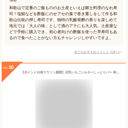
Tacky
和歌山で定番のご飯もののお土産といえば郷土料理のなれ寿
司！塩鯖などを酢飯にのせアセの葉で巻き重しをして作る和
歌山伝統の押し寿司です。独特の乳酸発酵の香りを楽しめて
地元では「大人の味」として酒のアテにも大人気。土産屋な
どで手軽に購入でき、初心者向けの酢飯を使った早寿司もあ
るので食べたことがない方もチャレンジしやすいですよ。
全てのおすすめコメント
(
1
件)
>
10
no.
【ポイント10倍マラソン期間】豆乳いちごシルキーしっとりバー 和歌山 お土産 粗品 おみやげ お菓子 洋菓子 チョコレート ショコラクッキー プレゼント かわいい パッケージ 人気商品 包装不可