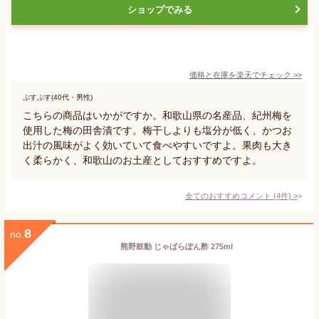
ショップでみる
価格と在庫を
楽天
でチェック
>>
ぷすぷす(40代・男性)
こちらの商品はいかがですか。和歌山県の名産品、紀州梅を
使用した梅の田舎漬です。梅干しよりも塩分が低く、かつお
出汁の風味がよく効いていて食べやすいですよ。果肉も大き
く柔らかく、和歌山のお土産としておすすめですよ。
全てのおすすめコメント
(
4
件)
>
8
no.
熊野鼓動 じゃばらぽん酢 275ml