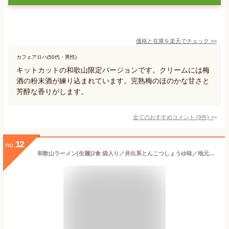
価格と在庫を
楽天
でチェック
>>
カフェアロハ(50代・男性)
キットカットの和歌山限定バージョンです。クリームには梅
酒の粉末酒が練り込まれています。完熟梅のほのかな甘さと
芳醇な香りがします。
全てのおすすめコメント
(
9
件)
>
12
no.
和歌山ラーメン[生麺]2食 袋入り／井出系とんこつしょうゆ味／地元の麺屋が創った本場和歌山ラーメン/和歌山おみやげ/お土産/特産品/とんこつ醤油味/井出ラーメン/井手/豚骨醤油ラーメン【常温品】