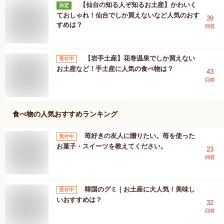
【仙台の知る人ぞ知るお土産】かわいく
決定
ておしゃれ！仙台でしか買えないなど人気のおす
39
すめは？
回答
【岩手土産】花巻温泉でしか買えない
受付中
お土産など！手土産に人気の食べ物は？
43
回答
食べ物
の人気おすすめランキング
苺好きの友人に贈りたい。苺を使った
受付中
お菓子・スイーツを教えてください。
23
回答
韓国のグミ｜お土産に大人気！美味し
受付中
いおすすめは？
32
回答