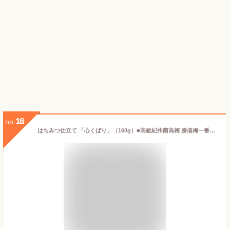
16
no.
はちみつ仕立て 「心くばり」（160g）■高級紀州南高梅 勝僖梅一番人気の味 はちみつ梅 和歌山土産におすすめ 贈答 ギフト 御礼 御挨拶 お返し 法要 御供 お取り寄せ