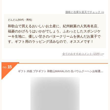
価格と在庫を
楽天
でチェック
>>
どんどん(50代・男性)
和歌山で買えるおいしいお土産に、紀州銘菓の人気有名店、
福菱のかげろうはいかがでしょう。ふわっとしたスポンジケ
ーキ生地に、優しい甘さのバタークリームを挟んだお菓子で
す。ギフト用のラッピング済みなので、オススメです！
全てのおすすめコメント
(
15
件)
>
15
no.
ギフト 内祝 プチギフト 和歌山MAHALOの 生バウムクーヘンお味選べるハニー、湯浅醤油、チーズ、チョコレート、有田みかんのバームクーヘン【どれでも3個以上で冷凍便送料無料 ※北海道、沖縄除く】 wd