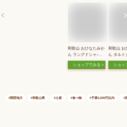
和歌山 おひなたみか
和歌山 お
ん ラングドシャ—
ん タルト
道の駅 お土産 プレ
道の駅 プ
ショップでみる
ショッ
ゼント 記念品
お土産
関西地方
和歌山県
土産
食べ物
予算5,000円以内