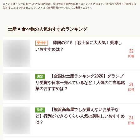
※
ベストオイシー
に寄せられた投稿内容は、投稿者の主観的な感想・コメントを含みます。 投稿の信憑性・正確性を保
証することはできませんので、あくまで参考情報の一つとしてご利用ください。
土産 × 食べ物
の人気おすすめランキング
韓国のグミ｜お土産に大人気！美味し
受付中
いおすすめは？
32
回答
【全国お土産ランキング2026】グランプ
決定
リ受賞や日本一売れているなど！人気のご当地銘
31
菓のおすすめは？
回答
【横浜高島屋でしか買えないお菓子な
決定
ど】行列ができるくらい人気の美味しいおすすめ
21
は？
回答