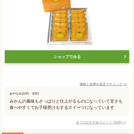
ショップでみる
価格と在庫を
楽天
でチェック
>>
あやなみ(20代・女性)
みかんの風味もさっぱりと仕上がるものになっていて甘さも
食べやすくてお子様受けもするスイーツになっています
全てのおすすめコメント
(
20
件)
>