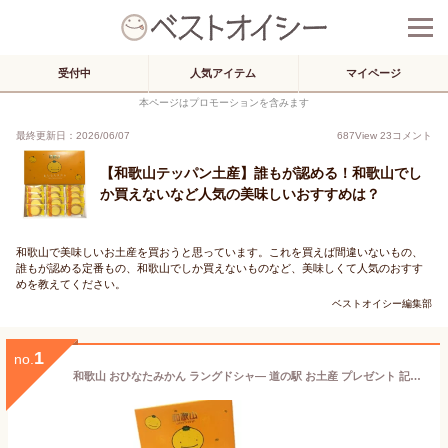
受付中
人気アイテム
マイページ
本ページはプロモーションを含みます
最終更新日：2026/06/07
687
View
23
コメント
【和歌山テッパン土産】誰もが認める！和歌山でし
か買えないなど人気の美味しいおすすめは？
和歌山で美味しいお土産を買おうと思っています。これを買えば間違いないもの、
誰もが認める定番もの、和歌山でしか買えないものなど、美味しくて人気のおすす
めを教えてください。
ベストオイシー編集部
1
no.
和歌山 おひなたみかん ラングドシャ— 道の駅 お土産 プレゼント 記念品