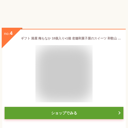
4
no.
ギフト 港屋 梅もなか 18個入り×1箱 老舗和菓子屋のスイーツ 和歌山 土産 和菓子 モナカ 最中
ショップでみる