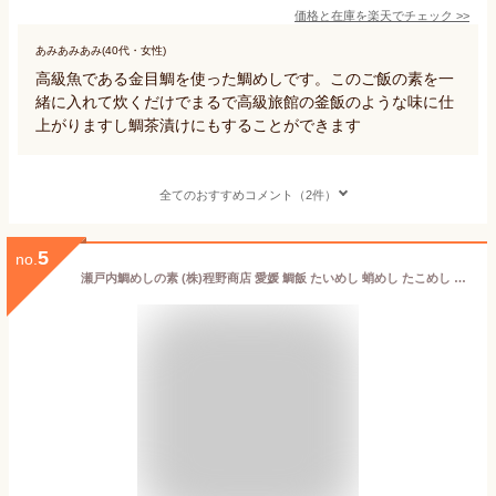
価格と在庫を
楽天
でチェック
>>
あみあみあみ(40代・女性)
高級魚である金目鯛を使った鯛めしです。このご飯の素を一
緒に入れて炊くだけでまるで高級旅館の釜飯のような味に仕
上がりますし鯛茶漬けにもすることができます
全てのおすすめコメント（2件）
5
no.
瀬戸内鯛めしの素 (株)程野商店 愛媛 鯛飯 たいめし 蛸めし たこめし 郷土料理 定番 お土産 老舗 名店 ギフト 贈り物 プレゼント 御中元 お中元 お供え物 法要 仏事 真鯛 松山あげ 生姜ベース 炊き込み 簡単 手軽