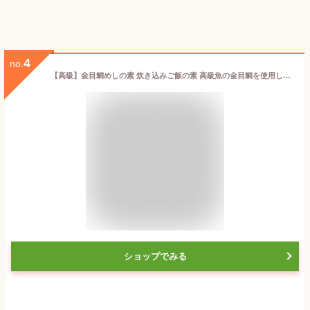
4
no.
【高級】金目鯛めしの素 炊き込みご飯の素 高級魚の金目鯛を使用した超高級金目鯛めし×3袋セット 送料無料 金目鯛めし膳 金目鯛ごはん 金目鯛茶漬け ギフト プレゼント 内祝い お返し お歳暮 プチギフト 2023 お茶 父 母 お祝い 誕生日 お礼 通販
ショップでみる