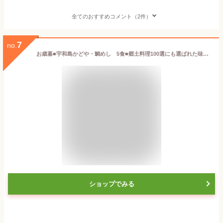
全てのおすすめコメント（2件）
7
no.
お歳暮■宇和島かどや・鯛めし 5食■郷土料理100選にも選ばれた味・飾らない宇和島の味 愛媛 宇和島 新鮮 鯛 郷土料理 うわじま 宇和海 ギフト 内祝 贈り物 敬老の日 還暦祝い お返し 結婚祝い 真鯛 松山空港 秘密のケンミンshow たいめし【冷凍】
ショップでみる