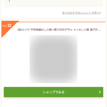
！
全てのおすすめコメント
(
1
件)
>
12
no.
(株)かどや 宇和島鯛めしの素≪熨斗対応不可≫ タイめしの素 瀬戸内 鯛飯 たいめし 郷土料理 愛媛 定番 お土産老舗 名店 高級 ギフト 贈り物 プレゼント 贈答品 御中元 お中元 お供え物 法要 法事 仏事
ショップでみる