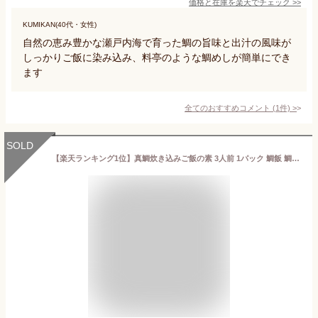
価格と在庫を
楽天
でチェック
>>
KUMIKAN(40代・女性)
自然の恵み豊かな瀬戸内海で育った鯛の旨味と出汁の風味が
しっかりご飯に染み込み、料亭のような鯛めしが簡単にでき
ます
全てのおすすめコメント
(
1
件)
>
SOLD
【楽天ランキング1位】真鯛炊き込みご飯の素 3人前 1パック 鯛飯 鯛めし ごはん 味ごはん 食品 炊き込みご飯 天然真鯛 真鯛 鯛 たい マダイ タイ 海鮮 お取り寄せグルメ 福岡 手軽に 簡単 送料無料 お試し プチギフト 父の日 食べ物