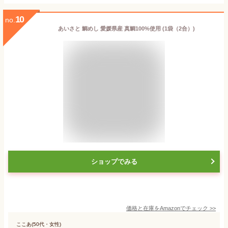
10
no.
あいさと 鯛めし 愛媛県産 真鯛100%使用 (1袋（2合）)
ショップでみる
価格と在庫を
Amazon
でチェック
>>
ここあ(50代・女性)