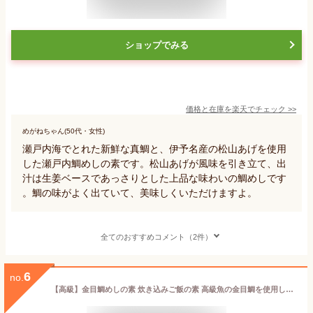
ショップでみる
価格と在庫を
楽天
でチェック
>>
めがねちゃん(50代・女性)
瀬戸内海でとれた新鮮な真鯛と、伊予名産の松山あげを使用
した瀬戸内鯛めしの素です。松山あげが風味を引き立て、出
汁は生姜ベースであっさりとした上品な味わいの鯛めしです
。鯛の味がよく出ていて、美味しくいただけますよ。
全てのおすすめコメント（2件）
6
no.
【高級】金目鯛めしの素 炊き込みご飯の素 高級魚の金目鯛を使用した超高級金目鯛めし 送料無料 金目鯛めし膳 金目鯛ごはん 金目鯛茶漬け ギフト プレゼント 内祝い お返し お年賀 プチギフト 2024 お茶 父 母 お祝い 誕生日 お礼 通販