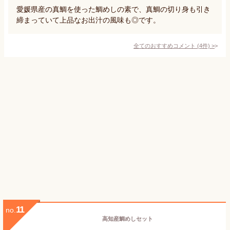
愛媛県産の真鯛を使った鯛めしの素で、真鯛の切り身も引き
締まっていて上品なお出汁の風味も◎です。
全てのおすすめコメント
(
4
件)
>
11
no.
高知産鯛めしセット