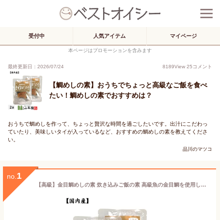
受付中
人気アイテム
マイページ
本ページはプロモーションを含みます
最終更新日：2026/07/24
8189
View
25
コメント
【鯛めしの素】おうちでちょっと高級なご飯を食べ
たい！鯛めしの素でおすすめは？
おうちで鯛めしを作って、ちょっと贅沢な時間を過ごしたいです。出汁にこだわっ
ていたり、美味しいタイが入っているなど、おすすめの鯛めしの素を教えてくださ
い。
品川のマツコ
1
no.
【高級】金目鯛めしの素 炊き込みご飯の素 高級魚の金目鯛を使用した超高級金目鯛めし×2袋セット 送料無料 金目鯛めし膳 金目鯛ごはん 金目鯛茶漬け ギフト プレゼント 内祝い お返し お年賀 プチギフト 2024 お茶 父 母 お祝い 誕生日 お礼 通販