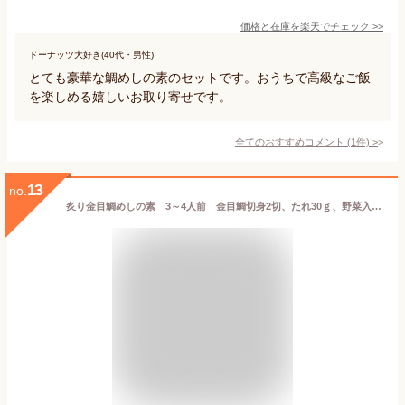
価格と在庫を
楽天
でチェック
>>
ドーナッツ大好き(40代・男性)
とても豪華な鯛めしの素のセットです。おうちで高級なご飯
を楽しめる嬉しいお取り寄せです。
全てのおすすめコメント
(
1
件)
>
13
no.
炙り金目鯛めしの素 3～4人前 金目鯛切身2切、たれ30ｇ、野菜入り調味液440ｇ