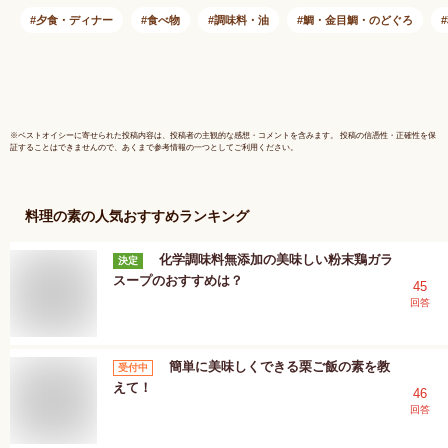
ゼント 内祝い お返
夕食・ディナー
食べ物
調味料・油
鯛・金目鯛・のどぐろ
し お年賀 プチギフ
ト 2024 お茶 父 母
お祝い 誕生日 お礼
通販
※
ベストオイシー
に寄せられた投稿内容は、投稿者の主観的な感想・コメントを含みます。 投稿の信憑性・正確性を保
証することはできませんので、あくまで参考情報の一つとしてご利用ください。
料理の素
の人気おすすめランキング
化学調味料無添加の美味しい粉末鶏ガラ
決定
スープのおすすめは？
45
回答
簡単に美味しくできる栗ご飯の素を教
受付中
えて！
46
回答