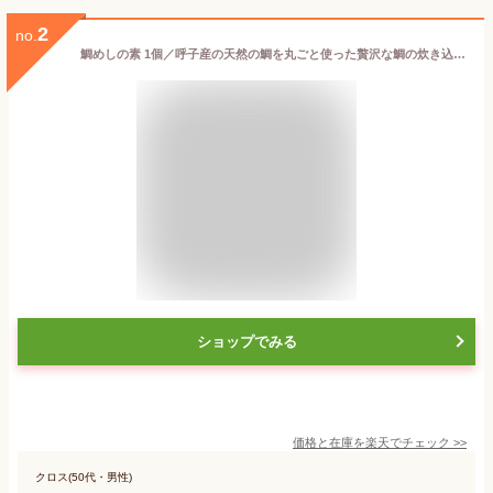
2
no.
鯛めしの素 1個／呼子産の天然の鯛を丸ごと使った贅沢な鯛の炊き込みご飯が、ご家庭で簡単に。常温長期保存可能。
ショップでみる
価格と在庫を
楽天
でチェック
>>
クロス(50代・男性)