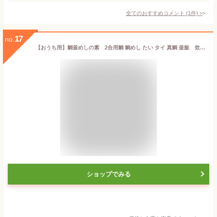
全てのおすすめコメント
(
1
件)
>
17
no.
【おうち用】鯛釜めしの素 2合用鯛 鯛めし たい タイ 真鯛 釜飯 炊き込みご飯 簡単調理 五月荘
ショップでみる