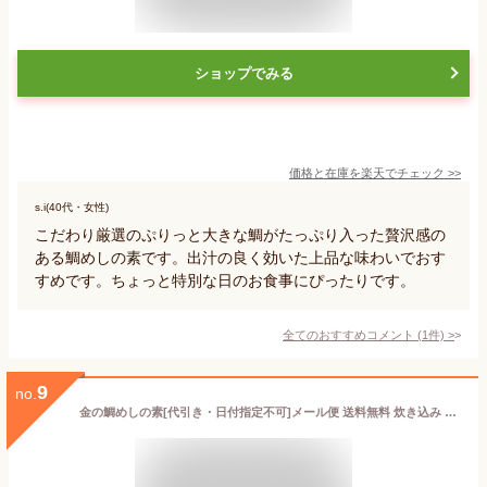
ショップでみる
価格と在庫を
楽天
でチェック
>>
s.i(40代・女性)
こだわり厳選のぷりっと大きな鯛がたっぷり入った贅沢感の
ある鯛めしの素です。出汁の良く効いた上品な味わいでおす
すめです。ちょっと特別な日のお食事にぴったりです。
全てのおすすめコメント
(
1
件)
>
9
no.
金の鯛めしの素[代引き・日付指定不可]メール便 送料無料 炊き込み ご飯 素 タイめし 鯛飯 お祝い 膳 総菜 炊飯 おこわ 炊き込みご飯の素 惣菜[MP]