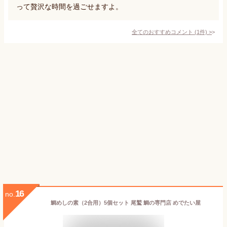
って贅沢な時間を過ごせますよ。
全てのおすすめコメント
(
1
件)
>
16
no.
鯛めしの素（2合用）5個セット 尾鷲 鯛の専門店 めでたい屋