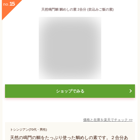
15
no.
天然鳴門鯛 鯛めしの素 2合分 (炊込みご飯の素)
ショップでみる
価格と在庫を
楽天
でチェック
>>
トシンジアン(70代・男性)
天然の鳴門の鯛をたっぷり使った鯛めしの素です。２合分あ