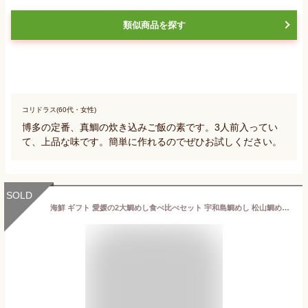
類似商品を探す
コリドラス(60代・女性)
博多の定番、真鯛の炊き込みご飯の素です。3人前入ってい
て、上品な味です。簡単に作れるのでぜひお試しください。
SOLD
海鮮 ギフト 愛媛の2大鯛めし食べ比べセット 宇和島鯛めし 松山鯛めし ご当地グルメ 御祝 誕生日 お歳暮 お中元 父の日 母の日 敬老の日 漬け 炊き込みご飯 愛媛 鯛めし 宇和島 mk12