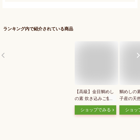
ランキング内で紹介されている商品
【高級】金目鯛めし
鯛めしの素
の素 炊き込みご飯の
子産の天
素 高級魚の金目鯛を
ごと使っ
ショップでみる
ショッ
使用した超高級金目
の炊き込
鯛めし×2袋セット 送
ご家庭で
料無料 金目鯛めし膳
温長期保
金目鯛ごはん 金目鯛
茶漬け ギフト プレ