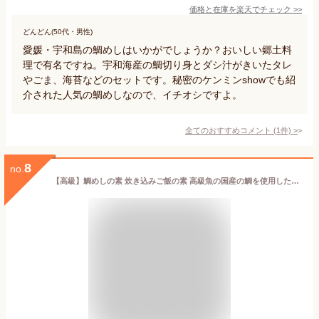
価格と在庫を
楽天
でチェック
>>
どんどん(50代・男性)
愛媛・宇和島の鯛めしはいかがでしょうか？おいしい郷土料
理で有名ですね。宇和海産の鯛切り身とダシ汁がきいたタレ
やごま、海苔などのセットです。秘密のケンミンshowでも紹
介された人気の鯛めしなので、イチオシですよ。
全てのおすすめコメント
(
1
件)
>
8
no.
【高級】鯛めしの素 炊き込みご飯の素 高級魚の国産の鯛を使用した超高級鯛めし×2袋セット 送料無料 鯛めし膳 鯛ごはん 鯛茶漬け ギフト プレゼント 内祝い お返し お歳暮 お年賀 プチギフト 2021 お茶 父 母 お祝い 誕生日 お礼 早割 通販