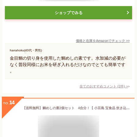
ショップでみる
価格と在庫を
Amazon
でチェック
>>
hanahoku(40代・男性)
金目鯛の切り身を使用した鯛めしの素です。水加減の必要が
なく普段同様にお米を研ぎ入れるだけなのでとても簡単です
。
全てのおすすめコメント
(
2
件)
>
14
no.
【送料無料】鯛めしの素2個セット 4合分！【 小豆島 宝食品 炊き込みご飯 釜めし 景品 賞品 イベント 】 【おうちごはん】