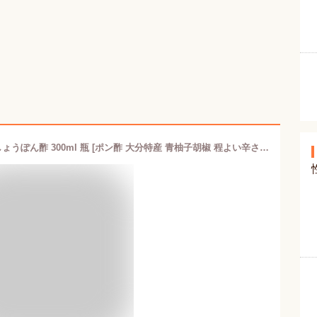
フンドーキン醤油 料亭の味 青柚子こしょうぽん酢 300ml 瓶 [ポン酢 大分特産 青柚子胡椒 程よい辛さ 調味料]