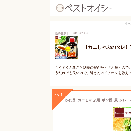
本ペ
最終更新日：2026/01/02
【カニしゃぶのタレ】
もうすぐふるさと納税の蟹がたくさん届くので
うたれでも良いので、皆さんのイチオシを教え
1
no.