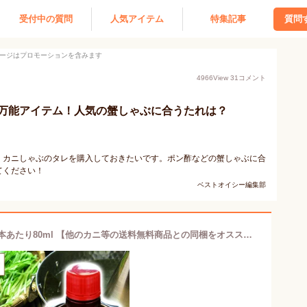
受付中の質問
人気アイテム
特集記事
質問
ージはプロモーションを含みます
4966
View
31
コメント
万能アイテム！人気の蟹しゃぶに合うたれは？
、カニしゃぶのタレを購入しておきたいです。ポン酢などの蟹しゃぶに合
てください！
ベストオイシー編集部
かに酢 カニしゃぶ用 ポン酢 風 タレ 1本あたり80ml 【他のカニ等の送料無料商品との同梱をオススメします】 蟹酢 三杯酢 カニ酢 かにしゃぶのたれ カニしゃぶ たれ