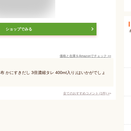
ショップでみる
価格と在庫を
Amazon
でチェック
>>
 かにすきだし 3倍濃縮タレ 400ml入り｣はいかがでしょ
全てのおすすめコメント
(
1
件)
>