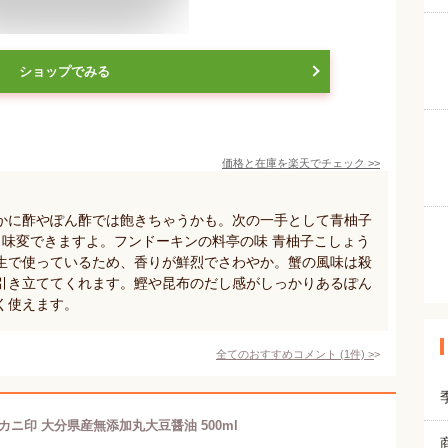
ショップでみる
価格と在庫を
楽天
でチェック
>>
かに酢やぽん酢では飽きちゃうかも。次の一手として青柚子
、味変できますよ。フンドーキンの料亭の味 青柚子こしょう
生で使っているため、香りが鮮烈でさわやか。蟹の風味は殺
引き立ててくれます。鰹や昆布のだし感がしっかりあるぽん
く使えます。
全てのおすすめコメント
(
1
件)
>
カニ印 大分県産無添加丸大豆醤油 500ml