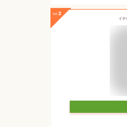
2
no.
イチビ