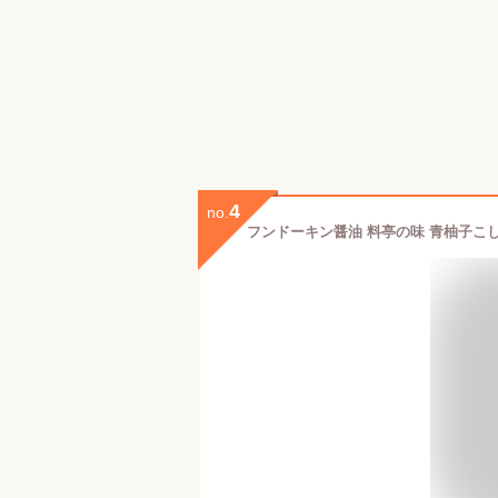
4
no.