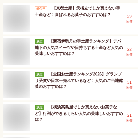
【京都土産】天橋立でしか買えない手
受付中
土産など！喜ばれるお菓子のおすすめは？
39
回答
【新宿伊勢丹の手土産ランキング】デパ
決定
地下の人気スイーツや日持ちする土産など人気の
22
美味しいおすすめは？
回答
【全国お土産ランキング2026】グランプ
決定
リ受賞や日本一売れているなど！人気のご当地銘
31
菓のおすすめは？
回答
【横浜高島屋でしか買えないお菓子な
決定
ど】行列ができるくらい人気の美味しいおすすめ
21
は？
回答