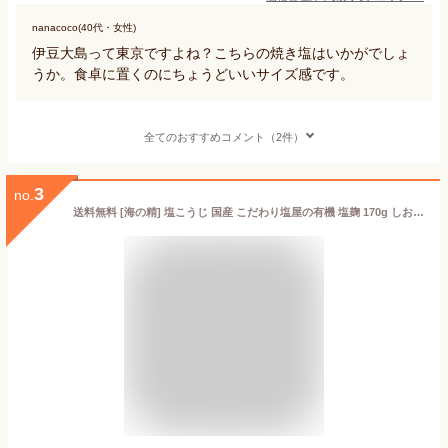
nanacoco(40代・女性)
伊豆大島って東京ですよね？こちらの焼き塩はいかがでしょ
うか。食卓に置くのにちょうどいいサイズ感です。
全てのおすすめコメント（2件）
3
no.
送料無料 [海の精] 塩こうじ 国産 こだわり塩屋の有機 塩麹 170g しお 調味料 関東 東京都 東京 伊豆大島 漬物 漬け物 和食 洋食 中華 調理 料理 塩蔵 味噌 伝統 麹 漬け込み 万能調味料 素材 旨味