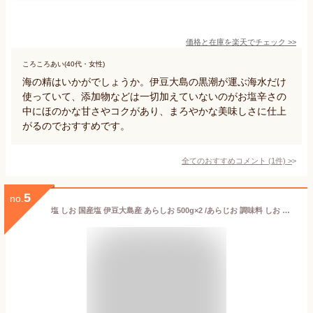
価格と在庫を
楽天
でチェック
>>
ころころあい(40代・女性)
海の精はいかがでしょうか。伊豆大島の黒潮が運ぶ海水だけ
使っていて、添加物などは一切加えていないのがお塩辛さの
中にほのかな甘さやコクがあり、まろやかな美味しさに仕上
がるのでおすすめです。
全てのおすすめコメント
(
1
件)
>
5
no.
塩 しお 国産塩 伊豆大島産 あらしお 500g×2 /あらじお 調味料 しお 塩 関東 東京都 東京 伊豆大島 漬物 漬け物 和食 洋食 中華 調理 料理 塩蔵 味噌 焼き魚 食塩 伝統 無添加 国産 海の精