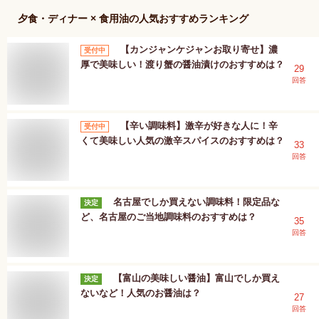
夕食・ディナー × 食用油
の人気おすすめランキング
【カンジャンケジャンお取り寄せ】濃
受付中
厚で美味しい！渡り蟹の醤油漬けのおすすめは？
29
回答
【辛い調味料】激辛が好きな人に！辛
受付中
くて美味しい人気の激辛スパイスのおすすめは？
33
回答
名古屋でしか買えない調味料！限定品な
決定
ど、名古屋のご当地調味料のおすすめは？
35
回答
【富山の美味しい醤油】富山でしか買え
決定
ないなど！人気のお醤油は？
27
回答