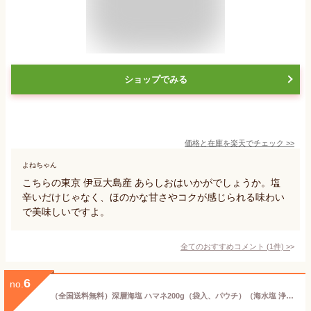
ショップでみる
価格と在庫を
楽天
でチェック
>>
よねちゃん
こちらの東京 伊豆大島産 あらしおはいかがでしょうか。塩
辛いだけじゃなく、ほのかな甘さやコクが感じられる味わい
で美味しいですよ。
全てのおすすめコメント
(
1
件)
>
6
no.
（全国送料無料）深層海塩 ハマネ200g（袋入、パウチ）（海水塩 浄化塩 濃縮 循環蒸発 しお シオ 深層地下海水塩）（ふるさと認証食品 東京都 大島町）≪ギフト 日時指定不可≫