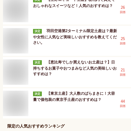
おしゃれなスイーツなど！人気のおすすめは？
26
回答
羽田空港第2ターミナル限定土産は？最新
決定
や女性に人気など美味しいおすすめを教えてくだ
25
さい。
回答
【恵比寿でしか買えないお土産は？】日
決定
持ちするお菓子やおつまみなど人気の美味しいお
21
すすめは？
回答
【東京土産】大人数のばらまきに！大容
決定
量で個包装の東京手土産のおすすめは？
44
回答
限定
の人気おすすめランキング