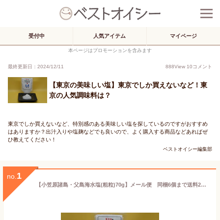
受付中
人気アイテム
マイページ
本ページはプロモーションを含みます
最終更新日：2024/12/11
888
View
10
コメント
【東京の美味しい塩】東京でしか買えないなど！東
京の人気調味料は？
東京でしか買えないなど、特別感のある美味しい塩を探しているのですがおすすめ
はありますか？出汁入りや塩麹などでも良いので、よく購入する商品などあればぜ
ひ教えてください！
ベストオイシー編集部
1
no.
【小笠原諸島・父島海水塩(粗粒)70g】メール便 同梱6個まで送料220円、7個以上宅配便になります!【モリカのうま塩シリーズ】