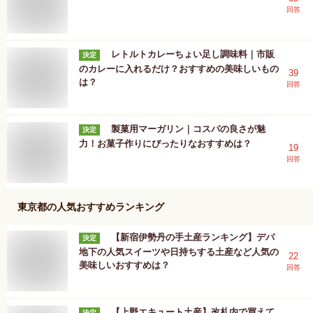
回答
レトルトカレーちょい足し調味料｜市販
決定
のカレーに入れるだけ？おすすめの美味しいもの
39
は？
回答
製菓用マーガリン｜コスパの良さが魅
決定
力！お菓子作りにぴったりなおすすめは？
19
回答
東京都
の人気おすすめランキング
【新宿伊勢丹の手土産ランキング】デパ
決定
地下の人気スイーツや日持ちする土産など人気の
22
美味しいおすすめは？
回答
【上野エキュート土産】改札内で買えて
決定