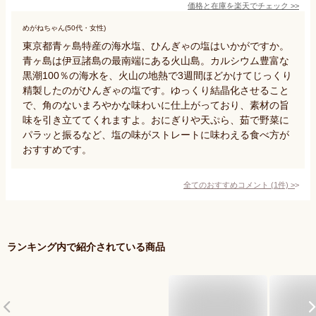
価格と在庫を
楽天
でチェック
>>
めがねちゃん(50代・女性)
東京都青ヶ島特産の海水塩、ひんぎゃの塩はいかがですか。
青ヶ島は伊豆諸島の最南端にある火山島。カルシウム豊富な
黒潮100％の海水を、火山の地熱で3週間ほどかけてじっくり
精製したのがひんぎゃの塩です。ゆっくり結晶化させること
で、角のないまろやかな味わいに仕上がっており、素材の旨
味を引き立ててくれますよ。おにぎりや天ぷら、茹で野菜に
パラッと振るなど、塩の味がストレートに味わえる食べ方が
おすすめです。
全てのおすすめコメント
(
1
件)
>
ランキング内で紹介されている商品