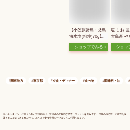
【小笠原諸島・父島
塩 しお 
海水塩(粗粒)70g】メ
大島産 や
ール便 同梱6個ま
卓ビン 60g
ショップでみる
ショッ
で送料220円、7個以
調味料 東
上宅配便になります!
島 漬物 
【モリカのうま塩シ
洋食 中華
リーズ】
塩蔵 味噌
塩 伝統 
無添加 瓶
関東地方
東京都
夕食・ディナー
食べ物
調味料・油
精 国産
※
ベストオイシー
に寄せられた投稿内容は、投稿者の主観的な感想・コメントを含みます。 投稿の信憑性・正確性を保
証することはできませんので、あくまで参考情報の一つとしてご利用ください。