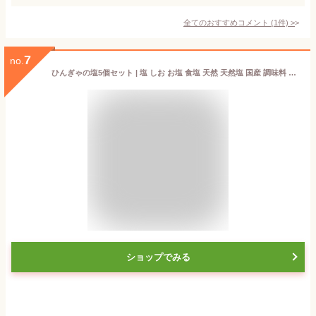
全てのおすすめコメント
(
1
件)
>
7
no.
ひんぎゃの塩5個セット | 塩 しお お塩 食塩 天然 天然塩 国産 調味料 無添加 無添加食品 調理 料理 ご飯のお供 お取り寄せ ごはんのおとも ご飯のおとも ソルト おにぎり ごはんのお供 ごはんの友 ご飯の友 ごはんのとも 食品 食べ物 食料品 ミネラル 結わえる
ショップでみる