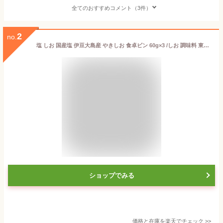
全てのおすすめコメント（3件）
2
no.
塩 しお 国産塩 伊豆大島産 やきしお 食卓ビン 60g×3 /しお 調味料 東京 伊豆大島 漬物 漬け物 和食 洋食 中華 調理 料理 塩蔵 味噌 焼き魚 食塩 伝統 焼き塩 焼塩 無添加 瓶 ビン 海の精 国産
ショップでみる
価格と在庫を
楽天
でチェック
>>