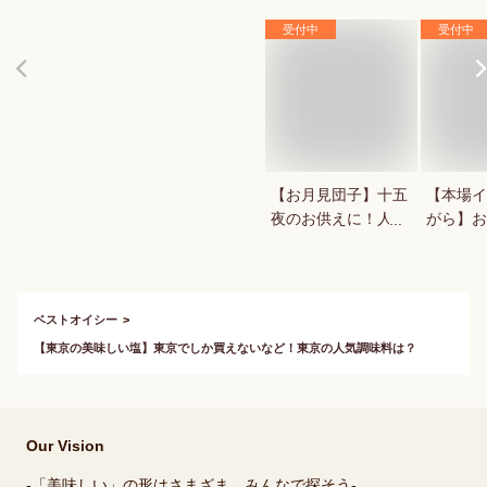
受付中
受付中
【お月見団子】十五
【本場イ
夜のお供えに！人気
がら】お
の美味しい月見団子
ッキが食
を教えて！
ベストオイシー
【東京の美味しい塩】東京でしか買えないなど！東京の人気調味料は？
Our Vision
-「美味しい」の形はさまざま、みんなで探そう-