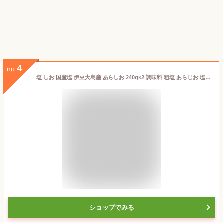
4
no.
塩 しお 国産塩 伊豆大島産 あらしお 240g×2 調味料 粗塩 あらじお 塩 東京 伊豆大島 漬物 漬け物 和食 洋食 中華 調理 料理 塩蔵 味噌 焼き魚 食塩 伝統 無添加 国産
ショップでみる