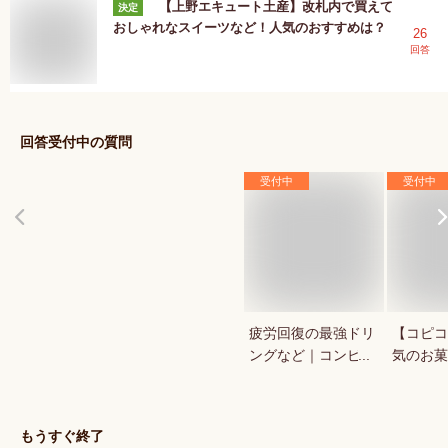
【上野エキュート土産】改札内で買えて
決定
おしゃれなスイーツなど！人気のおすすめは？
26
回答
回答受付中の質問
受付中
受付中
疲労回復の最強ドリ
【コピコ
ングなど｜コンビ
気のお菓
ニ・ドラックストア
いkopi
で買える人気のおす
は？
すめは？
もうすぐ終了