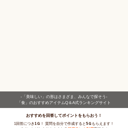
-「美味しい」の形はさまざま、
みんなで探そう-
「食」のおすすめアイテム
Q＆A式ランキングサイト
おすすめを回答してポイントをもらおう！
1回答につき
1
Ｇ
！ 質問を自分で作成すると
5
Ｇ
もらえます！