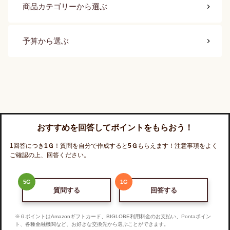
商品カテゴリー
から選ぶ
予算
から選ぶ
おすすめを回答してポイントをもらおう！
1回答につき
1
Ｇ
！質問を自分で作成すると
5
Ｇ
もらえます！注意事項をよく
ご確認の上、回答ください。
5
G
1
G
質問する
回答する
※ＧポイントはAmazonギフトカード、BIGLOBE利用料金のお支払い、Pontaポイン
ト、各種金融機関など、お好きな交換先から選ぶことができます。