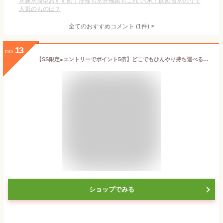
氷嚢水筒型おすすめ｜冷却も水分補給もこれでOK！飲める氷のうで
人気のものは？
全てのおすすめコメント
(
1
件)
>
13
no.
【SS限定●エントリーでポイント5倍】どこでもひんやり持ち運べる氷のう【玄関先迄納品】ニトリ
ショップでみる