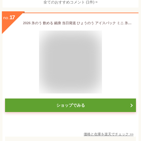
全てのおすすめコメント
(
1
件)
>
17
no.
2026 氷のう 飲める 細身 当日発送 ひょうのう アイスパック ミニ 氷嚢 水筒型 持ち運び ボトル アイシング アイスクール ネック リング ネッククーラー アイスネックリング 冷却グッズ クールネック ひんやり ネック リング キッズ 女性用 男性用 子供用 首 冷却 通学 通勤
ショップでみる
価格と在庫を
楽天
でチェック
>>