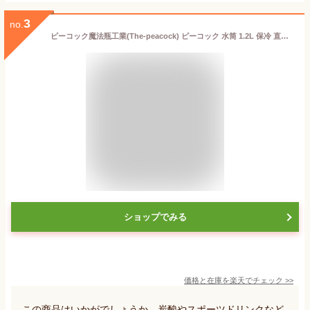
3
no.
ピーコック魔法瓶工業(The-peacock) ピーコック 水筒 1.2L 保冷 直飲み 大容量 スポーツ飲料対応 炭酸対応 持ち手付き 底カバ
ショップでみる
価格と在庫を
楽天
でチェック
>>
この商品はいかがでしょうか。炭酸やスポーツドリンクなど