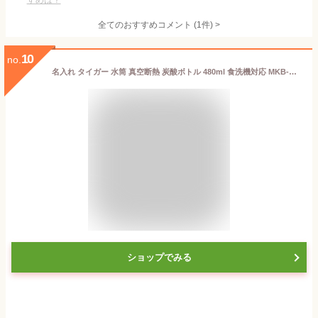
すめは？
全てのおすすめコメント
(
1
件)
>
10
no.
名入れ タイガー 水筒 真空断熱 炭酸ボトル 480ml 食洗機対応 MKB-T048 定番デザイン マグボトル スクリュー 炭酸 ビール ハイボール 保温 保冷 大人 キッズ ハンドル付き 軽い スリム アウトドア
ショップでみる