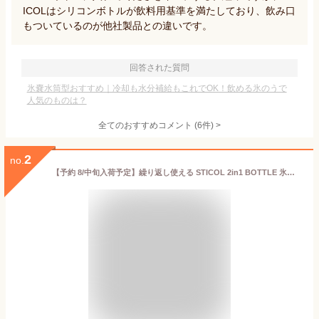
ICOLはシリコンボトルが飲料用基準を満たしており、飲み口
もついているのが他社製品との違いです。
回答された質問
氷嚢水筒型おすすめ｜冷却も水分補給もこれでOK！飲める氷のうで
人気のものは？
全てのおすすめコメント
(
6
件)
>
2
no.
【予約 8/中旬入荷予定】繰り返し使える STICOL 2in1 BOTTLE 氷のう 氷嚢 魔法瓶 水筒 水筒型 送料無料 (北海道・沖縄は対象外) 熱中症対策 テレビで紹介 アウトドア クールアイテム 冷却スティック 保冷剤