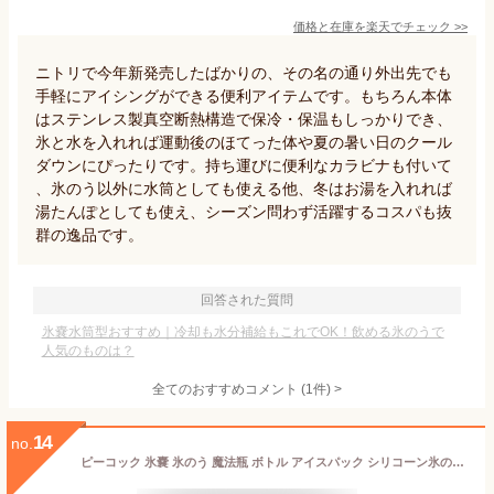
価格と在庫を
楽天
でチェック
>>
ニトリで今年新発売したばかりの、その名の通り外出先でも
手軽にアイシングができる便利アイテムです。もちろん本体
はステンレス製真空断熱構造で保冷・保温もしっかりでき、
氷と水を入れれば運動後のほてった体や夏の暑い日のクール
ダウンにぴったりです。持ち運びに便利なカラビナも付いて
、氷のう以外に水筒としても使える他、冬はお湯を入れれば
湯たんぽとしても使え、シーズン問わず活躍するコスパも抜
群の逸品です。
回答された質問
氷嚢水筒型おすすめ｜冷却も水分補給もこれでOK！飲める氷のうで
人気のものは？
全てのおすすめコメント
(
1
件)
>
14
no.
ピーコック 氷嚢 氷のう 魔法瓶 ボトル アイスパック シリコーン氷のうタイプネッククーラー スポーツ 携帯 水筒型S Φ4.9cm×14.5cmM Φ5.8cm×17.0cm L Φ7.6cm×15.9cm熱中症対策 暑さ対策 グッズ