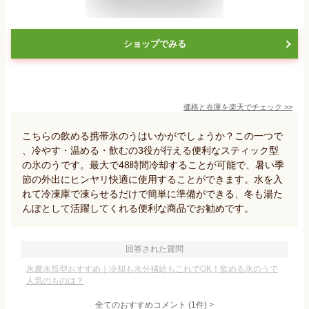
ショップでみる
価格と在庫を
楽天
でチェック
>>
こちらの飲める携帯氷のうはいかがでしょうか？この一つで
、冷やす・温める・飲むの3役が行える便利なスティック型
の氷のうです。最大で48時間冷却することが可能で、暑い季
節の外出にヒンヤリ快適に使用することができます。水を入
れて冷凍庫で凍らせるだけで簡単に準備ができる、冬も湯た
んぽとして活躍してくれる便利な商品でお勧めです。
回答された質問
氷嚢水筒型おすすめ｜冷却も水分補給もこれでOK！飲める氷のうで
人気のものは？
全てのおすすめコメント
(
1
件)
>