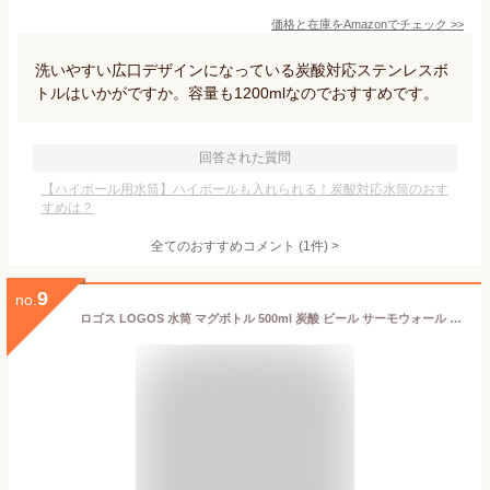
価格と在庫を
Amazon
でチェック
>>
洗いやすい広口デザインになっている炭酸対応ステンレスボ
トルはいかがですか。容量も1200mlなのでおすすめです。
回答された質問
【ハイボール用水筒】ハイボールも入れられる！炭酸対応水筒のおす
すめは？
全てのおすすめコメント
(
1
件)
>
9
no.
ロゴス LOGOS 水筒 マグボトル 500ml 炭酸 ビール サーモウォール ThermoWall ステンレスボトル ボトル 真空断熱 炭酸対応ボトル 500 ブラック 黒 グレー ブルー 水色 取っ手 持ち手 ハンドル ハンドル付き 保冷 アイス