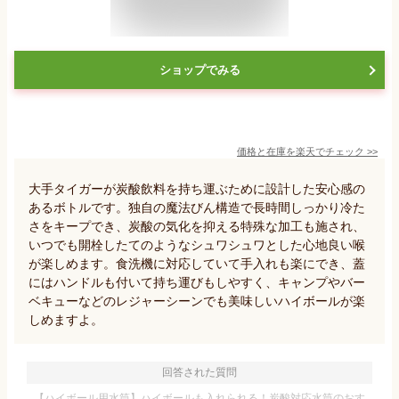
ショップでみる
価格と在庫を
楽天
でチェック
>>
大手タイガーが炭酸飲料を持ち運ぶために設計した安心感の
あるボトルです。独自の魔法びん構造で長時間しっかり冷た
さをキープでき、炭酸の気化を抑える特殊な加工も施され、
いつでも開栓したてのようなシュワシュワとした心地良い喉
が楽しめます。食洗機に対応していて手入れも楽にでき、蓋
にはハンドルも付いて持ち運びもしやすく、キャンプやバー
ベキューなどのレジャーシーンでも美味しいハイボールが楽
しめますよ。
回答された質問
【ハイボール用水筒】ハイボールも入れられる！炭酸対応水筒のおす