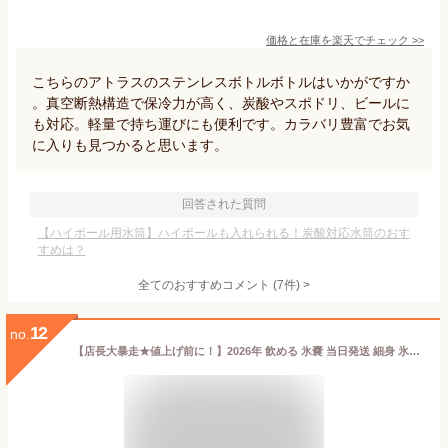
価格と在庫を
楽天
でチェック
>>
こちらのアトラスのステンレスボトルボトルはいかがですか
。真空断熱構造で保冷力が高く、炭酸やスポドリ、ビールに
も対応。軽量で持ち運びにも便利です。カラバリ豊富でお気
に入りも見つかると思います。
回答された質問
【ハイボール用水筒】ハイボールも入れられる！炭酸対応水筒のおす
すめは？
全てのおすすめコメント
(
7
件)
>
12
no.
【店長大暴走★値上げ前に！】2026年 飲める 氷嚢 当日発送 細身 氷のう ボトル ネッククーラー 結露 しない 携帯 用 持ち運び 水筒 魔法瓶構造 氷 保冷 水筒 水筒型 アイスパック ひょうのう 携帯氷のう 携帯氷嚢 子供 暑さ対策グッズ アイス バッグ 持ち歩き