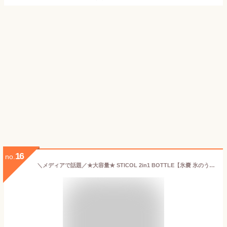
16
no.
＼メディアで話題／★大容量★ STICOL 2in1 BOTTLE【氷嚢 氷のう 水筒型 持ち運び 飲める ボトル スティコル アイシング アイスパック 携帯 ステンレスボトル マグボトル 持ち歩き 冷やす 暑さ対策グッズ 冷却グッズ ひんやりグッズ 名入れ】[メール便送料無料] {4} sss