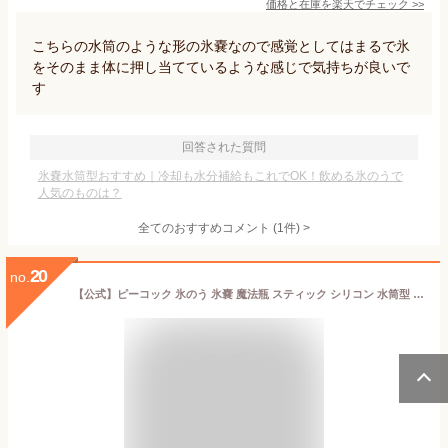
価格と在庫を
楽天
でチェック
>>
こちらの水筒のような形の氷嚢なので感覚としてはまるで氷
をそのまま体に押し当てているような感じで気持ちが良いで
す
回答された質問
氷嚢水筒型おすすめ｜冷却も水分補給もこれでOK！飲める氷のうで
人気のものは？
全てのおすすめコメント
(
1
件)
>
20
no.
【公式】ピーコック 氷のう 氷嚢 魔法瓶 スティック シリコン 水筒型 ひょうのう ボトル 氷のうボトル スティック アイスパック 持ち運び 長持ち 暑さ対策グッズ 冷感 女性 男性 ひんやり 首 熱中対策 グッズ 長時間 通勤 ゴルフ スポーツ 冷却 父の日 ABB-16 ABB-M15