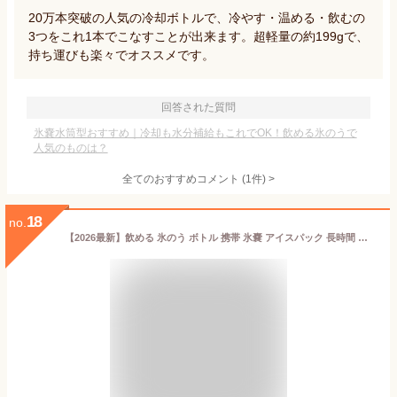
20万本突破の人気の冷却ボトルで、冷やす・温める・飲むの
3つをこれ1本でこなすことが出来ます。超軽量の約199gで、
持ち運びも楽々でオススメです。
回答された質問
氷嚢水筒型おすすめ｜冷却も水分補給もこれでOK！飲める氷のうで
人気のものは？
全てのおすすめコメント
(
1
件)
>
18
no.
【2026最新】飲める 氷のう ボトル 携帯 氷嚢 アイスパック 長時間 魔法瓶構造 保冷 保温 湯たんぽ 熱中症対策 アウトドア 真空断熱 結露しない 水筒型 クール 首 冷却 パック アイシング ネッククーラー ゴルフ サッカー スポーツ 持ち運び 冷却グッズ 水筒 ひょうのう