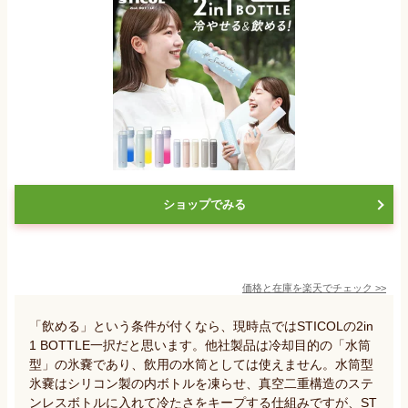
ショップでみる
価格と在庫を
楽天
でチェック
>>
「飲める」という条件が付くなら、現時点ではSTICOLの2in
1 BOTTLE一択だと思います。他社製品は冷却目的の「水筒
型」の氷嚢であり、飲用の水筒としては使えません。水筒型
氷嚢はシリコン製の内ボトルを凍らせ、真空二重構造のステ
ンレスボトルに入れて冷たさをキープする仕組みですが、ST