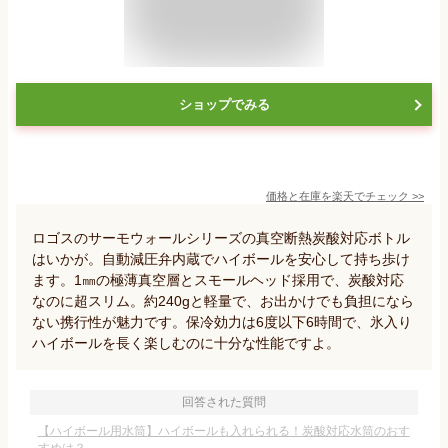
ショップでみる
価格と在庫を
楽天
でチェック
>>
ロゴスのサーモウォールシリーズの真空断熱炭酸対応ボトル
はいかが。自動減圧弁内蔵でハイボールを安心して持ち歩け
ます。1㎜の極薄真空層とスモールヘッド採用で、炭酸対応
なのに超スリム。約240gと軽量で、お出かけでも負担になら
ない携行性が魅力です。保冷効力は6度以下6時間で、氷入り
ハイボールを長く楽しむのに十分な性能ですよ。
回答された質問
【ハイボール用水筒】ハイボールも入れられる！炭酸対応水筒のおす