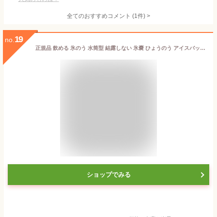
全てのおすすめコメント
(
1
件)
>
19
no.
正規品 飲める 氷のう 水筒型 結露しない 氷嚢 ひょうのう アイスバッグ アイシング ボトル 水筒 保冷 温冷兼用 真空断熱 携帯 ミニ 持ち運び 冷却 スポーツ ゴルフ 部活 レジャー アウトドア 子供 発熱 アイシング クールダウン 暑さ対策 対策 グッズ アイスバッグ
ショップでみる