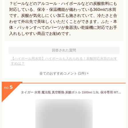
？ビールなどのアルコール・ハイボールなどの炭酸飲料にも
対応している、保冷・保温機能が備わっている360mlの水筒
です。炭酸が気化しにくい加工も施されていて、冷たさと合
わせて外出先で美味しくいただくことができます。ふた・本
体・パッキンすべてのパーツが食器洗い乾燥機に対応でお手
入れもしやすい商品でお勧めです。
回答された質問
【ハイボール用水筒】ハイボールも入れられる！炭酸対応水筒のおす
すめは？
全てのおすすめコメント
(
1
件)
>
5
no.
タイガー 水筒 魔法瓶 真空断熱 炭酸ボトル 1500ml 1.5L 保冷専用 MTA-T15 スポーツドリンク対応 炭酸飲料 ビール ステンレス 炭酸 保冷ボトル/