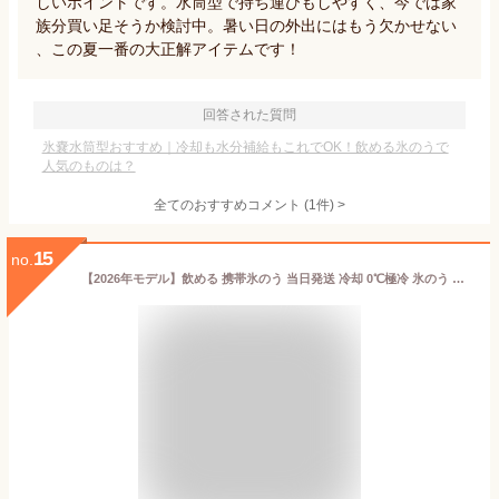
しいポイントです。水筒型で持ち運びもしやすく、今では家
族分買い足そうか検討中。暑い日の外出にはもう欠かせない
、この夏一番の大正解アイテムです！
回答された質問
氷嚢水筒型おすすめ｜冷却も水分補給もこれでOK！飲める氷のうで
人気のものは？
全てのおすすめコメント
(
1
件)
>
15
no.
【2026年モデル】飲める 携帯氷のう 当日発送 冷却 0℃極冷 氷のう 水筒 結露 しない ひょうのう 氷嚢 持ち運び シリコン 水筒型 軽量 携帯 ネッククーラー 首 冷やす 保冷 冷温ステ