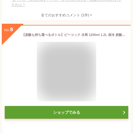
すめは？
全てのおすすめコメント
(
1
件)
>
8
no.
【炭酸も持ち運べるボトル】ピーコック 水筒 1200ml 1.2L 保冷 炭酸 直飲み スポーツ 持ち手 魔法瓶 カーキ AJL-R120 K
ショップでみる