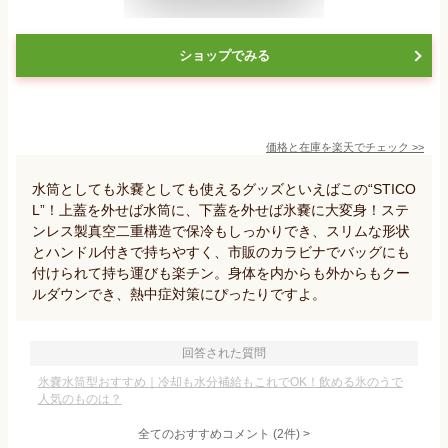
ショップでみる
価格と在庫を
楽天
でチェック
>>
水筒としても氷嚢としても使えるグッズといえばこの“STICO
L”！上蓋を外せば水筒に、下蓋を外せば氷嚢に大変身！ステ
ンレス製真空二重構造で保冷もしっかりでき、スリムな形状
とハンドル付きで持ちやすく、市販のカラビナでバッグにも
付けられて持ち運びも楽チン。身体を内からも外からもクー
ルダウンでき、熱中症対策にぴったりですよ。
回答された質問
氷嚢水筒型おすすめ｜冷却も水分補給もこれでOK！飲める氷のうで
人気のものは？
全てのおすすめコメント
(
2
件)
>