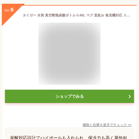
6
no.
タイガー 水筒 真空断熱炭酸ボトル 0.48L マグ 直飲み 食洗機対応 スクリュー MKB-T481 保冷 保温 子供 ビール ハイボール 炭酸飲料 スポーツドリンク 魔法瓶
ショップでみる
価格と在庫を
楽天
でチェック
>>
炭酸対応設計でハイボールも入れられ、保冷力も高く屋外向