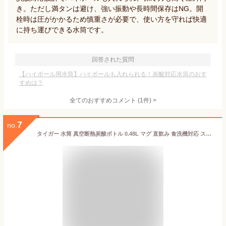
き。ただし満タンは避け、強い振動や長時間保存はNG。開
栓時は圧がかかるため慎重さが必要で、使い方を守れば快適
に持ち運びできる水筒です。
回答された質問
【ハイボール用水筒】ハイボールも入れられる！炭酸対応水筒のおす
すめは？
全てのおすすめコメント
(
1
件)
>
7
no.
タイガー 水筒 真空断熱炭酸ボトル 0.48L マグ 直飲み 食洗機対応 スクリュー MKB-T481 保冷 保温 子供 ビール ハイボール スポーツドリンク 魔法瓶