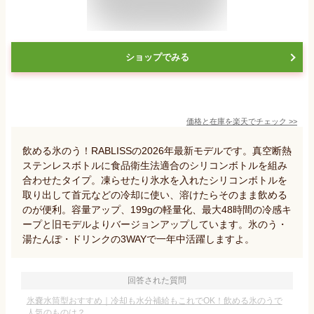
ショップでみる
価格と在庫を
楽天
でチェック
>>
飲める氷のう！RABLISSの2026年最新モデルです。真空断熱
ステンレスボトルに食品衛生法適合のシリコンボトルを組み
合わせたタイプ。凍らせたり氷水を入れたシリコンボトルを
取り出して首元などの冷却に使い、溶けたらそのまま飲める
のが便利。容量アップ、199gの軽量化、最大48時間の冷感キ
ープと旧モデルよりバージョンアップしています。氷のう・
湯たんぽ・ドリンクの3WAYで一年中活躍しますよ。
回答された質問
氷嚢水筒型おすすめ｜冷却も水分補給もこれでOK！飲める氷のうで
人気のものは？