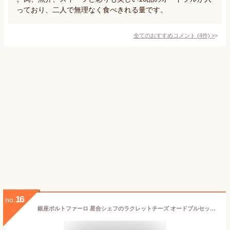
っており、二人で無理なく食べきれる量です。
全てのおすすめコメント
(
4
件)
>
16
no.
銀座ポルトファーロ 星合シェフのラクレットチーズ オードブルセット 2人前 全26品