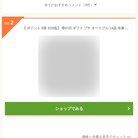
全てのおすすめコメント（9件）
2
no.
【 ポイント 5倍 3/18迄】 母の日 ギフト プチ オードブル 14品 冷凍 銀座ローマイヤ ご褒美 洋風 おせち 1~ 2人前 食品 贈り物 ローストビーフ 生ハム 合鴨 肉 海鮮 海老 詰合せ ケーキ 洋惣菜 おつまみ ワイン 誕生日 プレゼント 洋風おせち 父の日 中元 お中元
ショップでみる
価格と在庫を
楽天
でチェック
>>