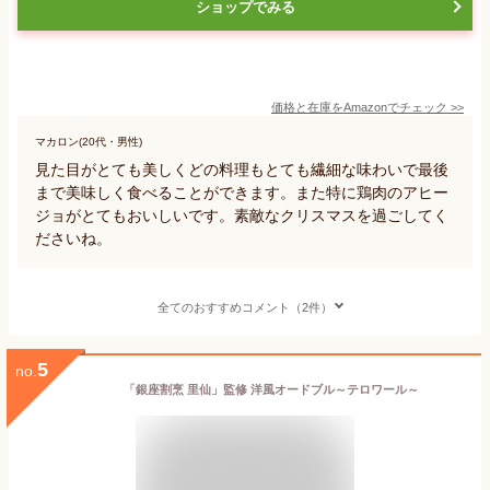
ショップでみる
価格と在庫を
Amazon
でチェック
>>
マカロン(20代・男性)
見た目がとても美しくどの料理もとても繊細な味わいで最後
まで美味しく食べることができます。また特に鶏肉のアヒー
ジョがとてもおいしいです。素敵なクリスマスを過ごしてく
ださいね。
全てのおすすめコメント（2件）
5
no.
「銀座割烹 里仙」監修 洋風オードブル～テロワール～