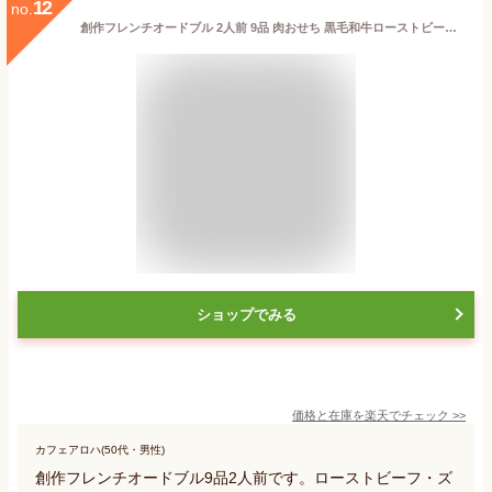
12
no.
創作フレンチオードブル 2人前 9品 肉おせち 黒毛和牛ローストビーフ入り おせち フレンチ フレンチシェフが作る 手作り オードブル パーティ お肉料理 洋食 女子会 ホームパーティ ディナー クリスマスディナー お取り寄せ プレゼント 誕プレ グルメ フレンチ 送料無料
ショップでみる
価格と在庫を
楽天
でチェック
>>
カフェアロハ(50代・男性)
創作フレンチオードブル9品2人前です。ローストビーフ・ズ