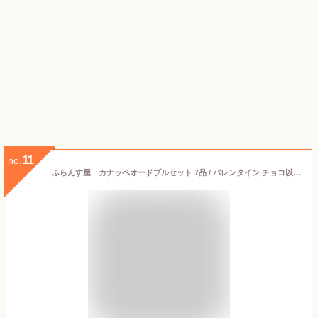
11
no.
ふらんす屋 カナッペオードブルセット 7品 / バレンタイン チョコ以外 ホームパーティー フィンガーフード 家飲み おつまみ 詰め合わせ アソート 簡単 デリ おかず 総菜 惣菜 / お取り寄せグルメ ギフト【冷凍便】