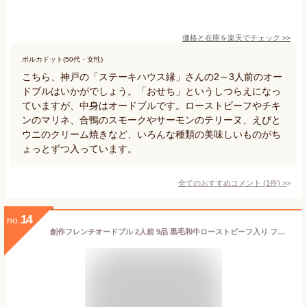
価格と在庫を
楽天
でチェック
>>
ポルカドット(50代・女性)
こちら、神戸の「ステーキハウス縁」さんの2～3人前のオー
ドブルはいかがでしょう。「おせち」というしつらえになっ
ていますが、中身はオードブルです。ローストビーフやチキ
ンのマリネ、合鴨のスモークやサーモンのテリーヌ、えびと
ウニのクリーム焼きなど、いろんな種類の美味しいものがち
ょっとずつ入っています。
全てのおすすめコメント
(
1
件)
>
14
no.
創作フレンチオードブル 2人前 9品 黒毛和牛ローストビーフ入り フレンチシェフが作る 手作り オードブル パーティ お肉料理 洋食 お返し 女子会 ホームパーティ ディナー プレゼント 誕プレ グルメ フレンチ 送料無料 ギフト セット