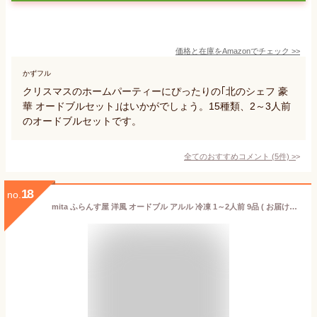
価格と在庫を
Amazon
でチェック
>>
かずフル
クリスマスのホームパーティーにぴったりの｢北のシェフ 豪
華 オードブルセット｣はいかがでしょう。15種類、2～3人前
のオードブルセットです。
全てのおすすめコメント
(
5
件)
>
18
no.
mita ふらんす屋 洋風 オードブル アルル 冷凍 1～2人前 9品 ( お届け日 12月31日 )