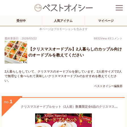
受付中
人気アイテム
マイページ
本ページはプロモーションを含みます
最終更新日：2026/05/22
6832
View
43
コメント
【クリスマスオードブル】2人暮らしのカップル向け
のオードブルを教えてください
2人暮らしをしていて、クリスマスのオードブルを探しています。2人前サイズで2人
で無理なく食べられて美味しいクリスマスオードブルのおすすめを教えてくださ
い。
ベストオイシー編集部
1
no.
クリスマスオードブルセット（2人前）数量限定全6品のクリスマス限定ディナーセットです★※12月20日〜12月24日までの期間限定発送となります(佐川急便での配送) クリスマス ディナー セット 予約 オードブル ローストチキン パーティー 洋食 惣菜 温めるだけ