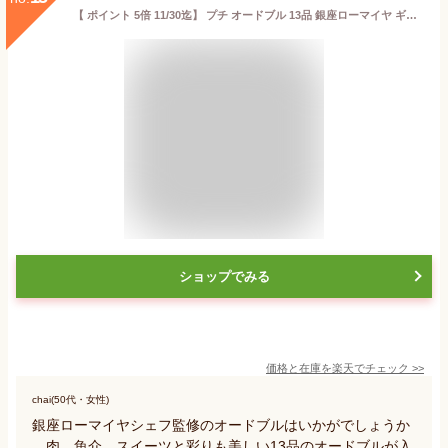
【 ポイント 5倍 11/30迄】 プチ オードブル 13品 銀座ローマイヤ ギフト 洋風 おせち 1~ 2人前 食品 贈り物 ローストビーフ 生ハム 肉 詰合せ ケーキ 洋惣菜 おつまみ 送料無料 パーティー 贅沢 ワイン 誕生日 プレゼント 2025年 洋風おせち クリスマス 子供 こども 記念日
ショップでみる
価格と在庫を
楽天
でチェック
>>
chai(50代・女性)
銀座ローマイヤシェフ監修のオードブルはいかがでしょうか
。肉、魚介、スイーツと彩りも美しい13品のオードブルが入