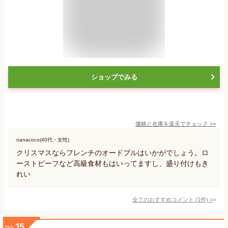
ショップでみる
価格と在庫を
楽天
でチェック
>>
nanacoco(40代・女性)
クリスマスならフレンチのオードブルはいかがでしょう。ロ
ーストビーフなど高級食材もはいってますし、盛り付けもき
れい
全てのおすすめコメント
(
1
件)
>
15
no.