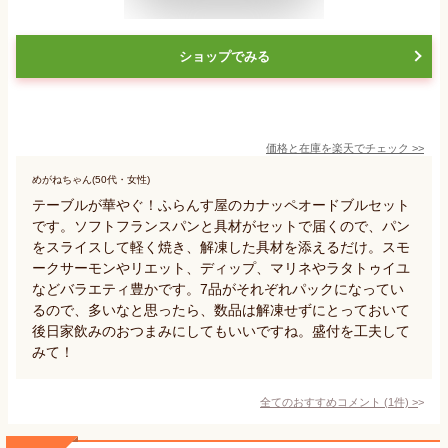
ショップでみる
価格と在庫を
楽天
でチェック
>>
めがねちゃん(50代・女性)
テーブルが華やぐ！ふらんす屋のカナッペオードブルセット
です。ソフトフランスパンと具材がセットで届くので、パン
をスライスして軽く焼き、解凍した具材を添えるだけ。スモ
ークサーモンやリエット、ディップ、マリネやラタトゥイユ
などバラエティ豊かです。7品がそれぞれパックになってい
るので、多いなと思ったら、数品は解凍せずにとっておいて
後日家飲みのおつまみにしてもいいですね。盛付を工夫して
みて！
全てのおすすめコメント
(
1
件)
>