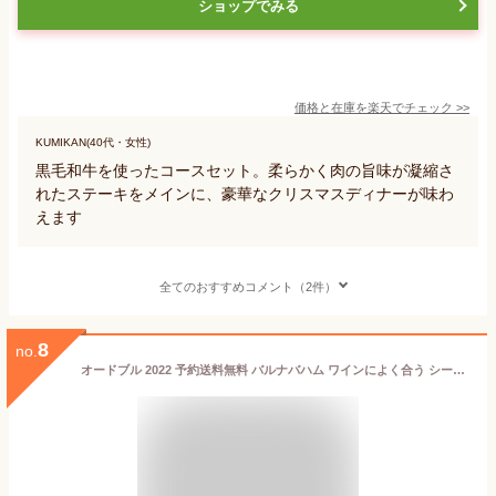
ショップでみる
価格と在庫を
楽天
でチェック
>>
KUMIKAN(40代・女性)
黒毛和牛を使ったコースセット。柔らかく肉の旨味が凝縮さ
れたステーキをメインに、豪華なクリスマスディナーが味わ
えます
全てのおすすめコメント（2件）
8
no.
オードブル 2022 予約送料無料 バルナバハム ワインによく合う シーフードオードブル（15種類）(1〜2人前) 【オードブルセット 惣菜 総菜 セット バラエティ 洋酒 札幌バルナバハム 魚介クリスマス パーティ クリスマス間に合う】os21 21hy