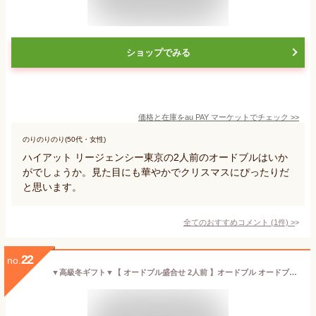
ショップでみる
価格と在庫を
au PAY マーケット
でチェック
>>
のりのりのり(50代・女性)
ハイアット リージェンシー東京の2人前のオードブルはいか
がでしょうか。見た目にも華やかでクリスマスにぴったりだ
と思います。
全てのおすすめコメント
(
1
件)
>
22
no.
▼高級冬ギフト▼【 オードブル盛合せ 2人前 】オードブル オードブルセット おつまみ 和風おつまみ おつまみ盛合せ おつまみセット 高級料理 高級グルメ グルメギフト 贈物 誕生日 記念日 お祝い お礼 手土産 クリスマスギフト 冬ギフト年末ギフト お歳暮