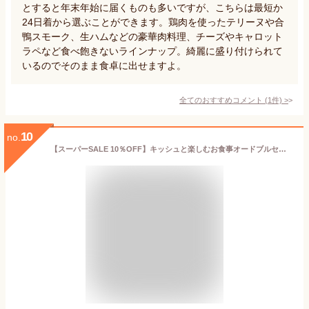
とすると年末年始に届くものも多いですが、こちらは最短か
24日着から選ぶことができます。鶏肉を使ったテリーヌや合
鴨スモーク、生ハムなどの豪華肉料理、チーズやキャロット
ラペなど食べ飽きないラインナップ。綺麗に盛り付けられて
いるのでそのまま食卓に出せますよ。
全てのおすすめコメント
(
1
件)
>
10
no.
【スーパーSALE 10％OFF】キッシュと楽しむお食事オードブルセット 6品 / バレンタイン チョコ以外 ホームパーティー 家飲み おつまみ 詰め合わせ アソート 簡単 デリ おかず 総菜 惣菜 フランス料理 洋食 / お取り寄せグルメ ギフト【冷凍便】