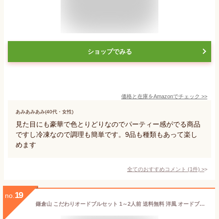
ショップでみる
価格と在庫を
Amazon
でチェック
>>
あみあみあみ(40代・女性)
見た目にも豪華で色とりどりなのでパーティー感がでる商品
ですし冷凍なので調理も簡単です。9品も種類もあって楽し
めます
全てのおすすめコメント
(
1
件)
>
19
no.
鎌倉山 こだわりオードブルセット 1～2人前 送料無料 洋風 オードブル セット 黒毛和牛 ローストビーフ 国産牛 ビーフシチュー クリスマス 正月 お祝い