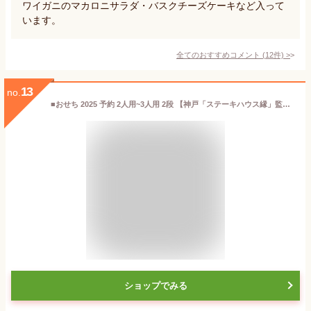
ワイガニのマカロニサラダ・バスクチーズケーキなど入って
います。
全てのおすすめコメント
(
12
件)
>
13
no.
■おせち 2025 予約 2人用~3人用 2段 【神戸「ステーキハウス縁」監修 オードブル 2～3人前】エニシ 洋風惣菜セット 若鶏明太ロール ローストビーフ テリーヌ 合鴨 オリーブ オードブル 正月 洋風 新春 パーティ 料理 お取り寄せ グルメ 冷凍 直4【送料無料】
ショップでみる