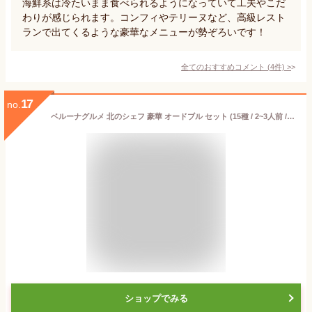
海鮮系は冷たいまま食べられるようになっていて工夫やこだ
わりが感じられます。コンフィやテリーヌなど、高級レスト
ランで出てくるような豪華なメニューが勢ぞろいです！
全てのおすすめコメント
(
4
件)
>
17
no.
ベルーナグルメ 北のシェフ 豪華 オードブル セット (15種 / 2~3人前 / 洋食/冷凍食品) 料理 おかず おつまみ スイーツ チキン (クリスマス/パーティー/年末年始/忘年会) お届け予定：12月20日~23日
ショップでみる