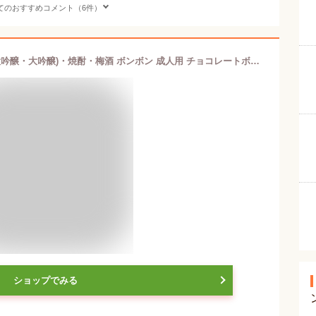
てのおすすめコメント（6件）
和酒セレクション 9個入 日本酒(純米大吟醸・大吟醸)・焼酎・梅酒 ボンボン 成人用 チョコレートボンボン ウイスキーボンボン姉妹品 JAPANESE LIQUEUR【164】バレンタインデー 会社 職場 プレゼント 賞味期限：2025年6月 ◎
ショップでみる