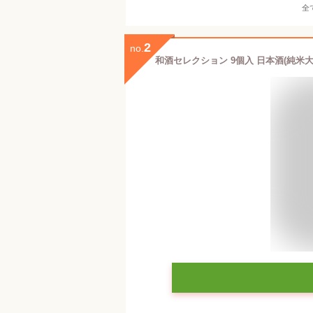
全
2
no.