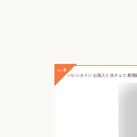
4
no.