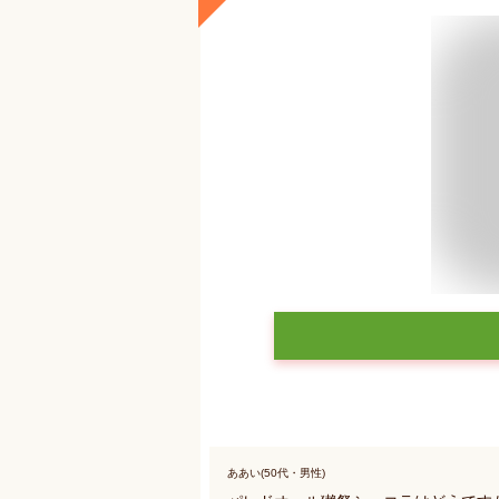
ああい(50代・男性)