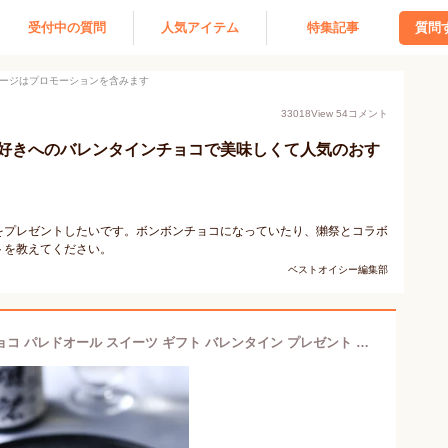
受付中の質問
人気アイテム
特集記事
質問
ージはプロモーションを含みます
33018
View
54
コメント
好きへのバレンタインチョコで美味しくて人気のおす
をプレゼントしたいです。ボンボンチョコになっていたり、獺祭とコラボ
トを教えてください。
ベストオイシー編集部
獺祭ショコラ 磨き二割三分 日本酒 チョコ パレドオール スイーツ ギフト バレンタイン プレゼント お返し 本命 自分用 友チョコ 2024冬ギフト 御歳暮ギフト