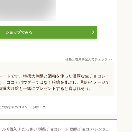
ショップでみる
価格と在庫を
楽天
でチェック
>>
レートです。特撰大吟醸と酒粕を使った濃厚な生チョコレー
う、ココアパウダーではなく粉糖をまぶし、和のイメージで
特撰大吟醸も一緒にプレゼントすると喜ばれそう。
てのおすすめコメント（4件）
日本酒 チョコ 獺祭ショコラ パレドオール 6個入り だっさい 獺祭チョコレート 獺祭チョコ バレンタイン ギフト 獺祭 純米大吟醸 二割三分 日本酒 ショコラティエ パレ・ド・オール ボンボンショコラ ガナッシュ カカオ ご褒美