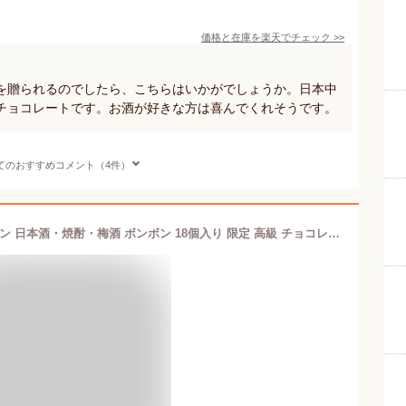
価格と在庫を
楽天
でチェック
>>
を贈られるのでしたら、こちらはいかがでしょうか。日本中
チョコレートです。お酒が好きな方は喜んでくれそうです。
てのおすすめコメント（4件）
和酒セレクション チョコレートボンボン 日本酒・焼酎・梅酒 ボンボン 18個入り 限定 高級 チョコレート 成人用 自分 ご褒美 JAPANESE LIQUEUR【163】バレンタインデー 会社 職場 プレゼント 賞味期限：2025年6月 ◎