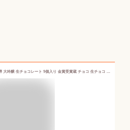
バレンタイン お酒入り 生チョコ 奥飛騨 大吟醸 生チョコレート 9個入り 金賞受賞蔵 チョコ 生チョコ チョコレート 下呂温泉 お土産 酒粕 日本酒 お酒入り プレゼント ギフト 贈り物 贈答用 内祝い