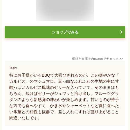
ショップでみる
価格と在庫を
Amazon
でチェック
>>
Tacky
特にお子様がいるBBQで大喜びされるのが、この爽やかな「
カルピス」のマシュマロ。真っ白なふわふわの生地の中に甘
酸っぱいカルピス風味のゼリーが入っていて、そのままはも
ちろん、焼けばゼリーがジュワッと溶け出し、フルーツグラ
タンのような新感覚の味わいが楽しめます。甘いものが苦手
な方でも食べやすく、かき氷やシャーベットなど夏に食べた
い氷菓との相性も抜群で、差し入れにすれば盛り上がること
間違いなしです。