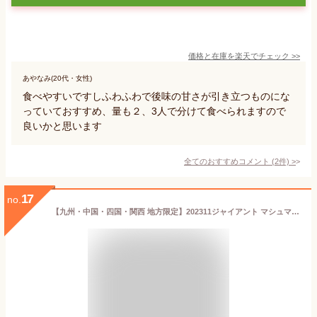
価格と在庫を
楽天
でチェック
>>
あやなみ(20代・女性)
食べやすいですしふわふわで後味の甘さが引き立つものにな
っていておすすめ、量も２、3人で分けて食べられますので
良いかと思います
全てのおすすめコメント
(
2
件)
>
17
no.
【九州・中国・四国・関西 地方限定】202311ジャイアント マシュマロ 793g キャンプファイヤー DOUMAK キャンプ バーベキュー BBQビックサイズ 特大【smtb-ms】990001