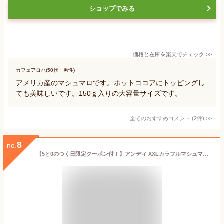
ショップでみる
価格と在庫を
楽天
でチェック
>>
カフェアロハ(50代・男性)
アメリカ産のマシュマロです。ホットココアにトッピングし
ても美味しいです。150ｇ入りの大容量サイズです。
全てのおすすめコメント
(
2
件)
>
8
no.
【5と0のつく日限定クーポン付！】アンディ XXLカラフルマシュマロ 10個 (3袋セット) 海外 輸入 外国 大きなサイズ キャンプ バーベキュー メガマシュマロ BBQ デザート プレゼント パ