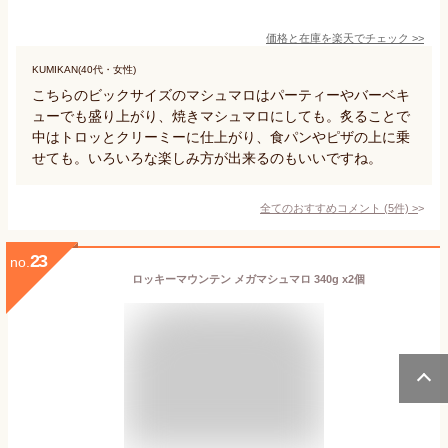
価格と在庫を
楽天
でチェック
>>
KUMIKAN(40代・女性)
こちらのビックサイズのマシュマロはパーティーやバーベキ
ューでも盛り上がり、焼きマシュマロにしても。炙ることで
中はトロッとクリーミーに仕上がり、食パンやピザの上に乗
せても。いろいろな楽しみ方が出来るのもいいですね。
全てのおすすめコメント
(
5
件)
>
23
no.
ロッキーマウンテン メガマシュマロ 340g x2個