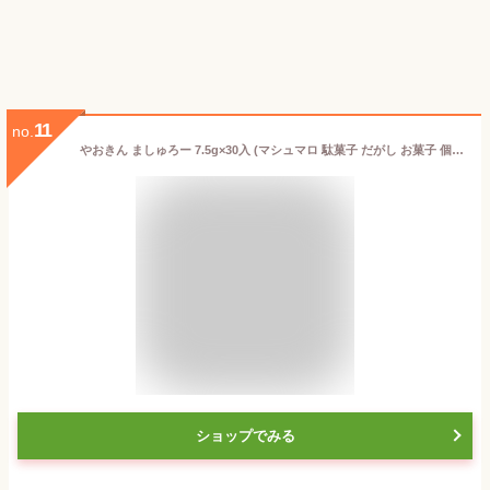
11
no.
やおきん ましゅろー 7.5g×30入 (マシュマロ 駄菓子 だがし お菓子 個包装 おやつ 景品 ばらまき イベント まとめ買い)*
ショップでみる