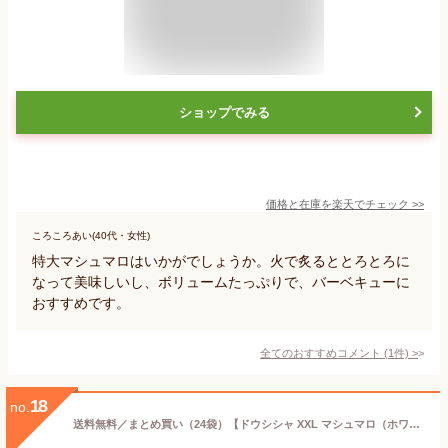
ショップでみる
価格と在庫を
楽天
でチェック
>>
ころころあい(40代・女性)
特大マシュマロはいかがでしょうか。火で炙るととろとろに
なって美味しいし、ボリュームたっぷりで、バーベキューに
おすすめです。
全てのおすすめコメント
(
1
件)
>
18
no.
送料無料／まとめ買い（24袋）【ドウシシャ XXL マシュマロ（ホワイト／カラフル） 10個入 ×24袋】 BBQに特化したマシュマロ 通常の約3倍 コスパ◎ バーベキュー アウトドア キャンプ チョコフォンデュ コーヒーや紅茶に浮かべて トースト スモア フォンデュ ビュッフェ