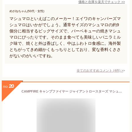
価格と在庫を
楽天
でチェック
>>
めがねちゃん(50代・女性)
マシュマロといえばこのメーカー！エイワのキャンパーズマ
シュマロはいかがでしょう。通常サイズのマシュマロの約9
個分に相当するビッグサイズで、バーベキューの焼きマシュ
マロにぴったりです。そのまま食べても美味しいバニラミル
ク味で、焼くと外は香ばしく、中はふわトロ食感に。海外製
とちがってきめ細かくもっちりとしており、変な香料くささ
がないのがいいですね。
全てのおすすめコメント
(
4
件)
>
20
no.
CAMPFIRE キャンプファイヤー ジャイアントロースターズ マシュマロ 大容量 793g バーベキューのデザートに最適◎ ★嬉しい送料無料★[8]