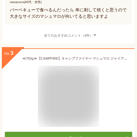
nanacoco(40代・女性)
バーベキューで食べるんだったら 串に刺して焼くと思うので
大きなサイズのマシュマロが向いてると思いますよ
全てのおすすめコメント（4件）
3
no.
≪793g≫【CAMPFIRE】キャンプファイヤー マシュマロ ジャイアントロースターズ 大容量！ ビッグサイズ！ ◆ キャンプ・アウトドア・BBQ・パーティー等にイチオシ♪◆ Giant Roasters お菓子 おやつ【costco コストコ】★送料無料★