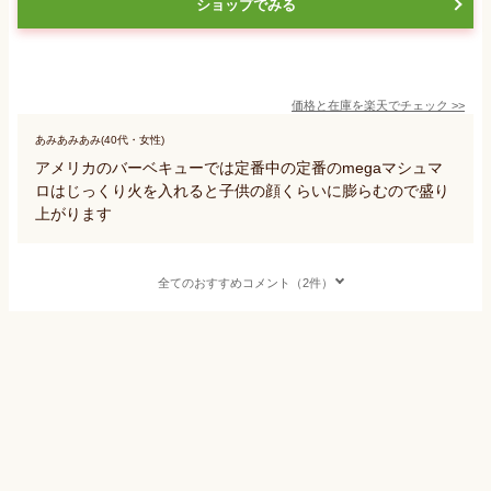
ショップでみる
価格と在庫を
楽天
でチェック
>>
あみあみあみ(40代・女性)
アメリカのバーベキューでは定番中の定番のmegaマシュマ
ロはじっくり火を入れると子供の顔くらいに膨らむので盛り
上がります
全てのおすすめコメント（2件）