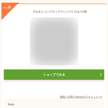
9
no.
やおきん ロングネックマシュマロ 22ｇ×12袋
ショップでみる
価格と在庫を
Amazon
でチェック
>>
Tacky