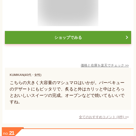
ショップでみる
価格と在庫を
楽天
でチェック
>>
KUMIKAN(40代・女性)
こちらの大きく大容量のマシュマロはいかが。バーベキュー
のデザートにもピッタリで、炙ると外はカリッと中はとろっ
とおいしいスイーツの完成。オーブンなどで焼いてもいいで
すね。
全てのおすすめコメント
(
4
件)
>
21
no.