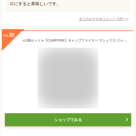
ロにすると美味しいです。
全てのおすすめコメント
(
2
件)
>
22
no.
≪2袋セット≫【CAMPFIRE】キャンプファイヤー マシュマロ ジャイアントロースターズ 793g×2袋セット 大容量！ ビッグサイズ！ ◆ キャンプ・アウトドア・BBQ・パーティー等にイチオシ♪◆ Giant Roasters お菓子 おやつ【costco コストコ】★送料無料★
ショップでみる