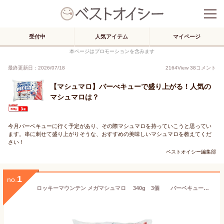
受付中
人気アイテム
マイページ
本ページはプロモーションを含みます
最終更新日：2026/07/18
2164
View
38
コメント
【マシュマロ】バーべキューで盛り上がる！人気の
マシュマロは？
今月バーベキューに行く予定があり、その際マシュマロを持っていこうと思ってい
ます。串に刺せて盛り上がりそうな、おすすめの美味しいマシュマロを教えてくだ
さい！
ベストオイシー編集部
1
no.
ロッキーマウンテン メガマシュマロ 340g 3個 バーベキュー BBQ スモア