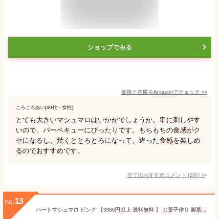
ショップでみる
価格と在庫を
Amazon
でチェック
>>
ころころあい(40代・女性)
とても大きいマシュマロはいかがでしょうか。串に刺しやす
いので、バーベキューにぴったりです。もちもちの食感がク
セになるし、焼くととろとろになって、違った食感を楽しめ
るのでおすすめです。
全てのおすすめコメント
(
2
件)
>
13
no.
ハートマシュマロ ピンク 【3980円以上 送料無料 】 お菓子作り 製菓材料 トッピング 業務用 コラーゲン BBQ 保存料 卵不使用 国産 安心