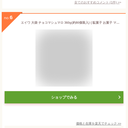
全てのおすすめコメント
(
1
件)
>
6
no.
エイワ 大袋 チョコマシュマロ 360g(約80個装入) { 駄菓子 お菓子 マシュマロ チョコ 徳用 業務用 }{ おかし おやつ 景品 お祭り 縁日 問屋 子供 子供会 自治会 詰め合わせ 大量 まとめ買い 保育園 幼稚園 パーティー イベント 配布 }[25K02]
ショップでみる
価格と在庫を
楽天
でチェック
>>