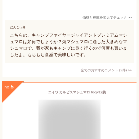
価格と在庫を
楽天
でチェック
>>
だんごっ鼻
こちらの、キャンプファイヤージャイアントプレミアムマシ
ュマロは如何でしょうか？焼マシュマロに適した大きめなマ
シュマロで、我が家もキャンプに良く行くので何度も買いま
したよ。もちもち食感で美味しいです。
全てのおすすめコメント
(
2
件)
>
5
no.
エイワ カルピスマシュマロ 65g×12袋