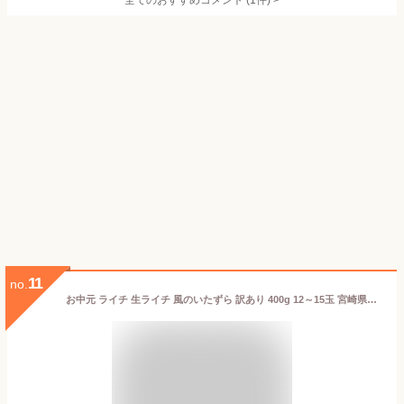
全てのおすすめコメント
(
1
件)
>
11
no.
お中元 ライチ 生ライチ 風のいたずら 訳あり 400g 12～15玉 宮崎県産 JA宮崎経済連 ギフト お取り寄せグルメ