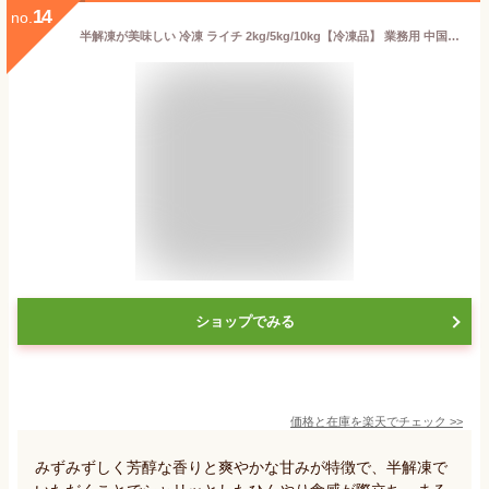
14
no.
半解凍が美味しい 冷凍 ライチ 2kg/5kg/10kg【冷凍品】 業務用 中国原料 送料無料 レイシ トロピカルフルーツ 南国フルーツ ギフト スイーツ おやつ デザート 誕生日 文化祭 屋台 夜食 お取り寄せ オードブル 果実
ショップでみる
価格と在庫を
楽天
でチェック
>>
みずみずしく芳醇な香りと爽やかな甘みが特徴で、半解凍で