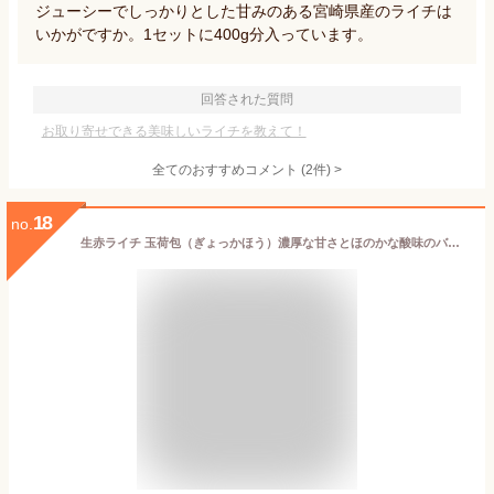
ジューシーでしっかりとした甘みのある宮崎県産のライチは
いかがですか。1セットに400g分入っています。
回答された質問
お取り寄せできる美味しいライチを教えて！
全てのおすすめコメント
(
2
件)
>
18
no.
生赤ライチ 玉荷包（ぎょっかほう）濃厚な甘さとほのかな酸味のバランスが絶妙 中国産｜果肉は乳白色で透き通ってぷりぷりした食感｜赤フレッシュライチ レイシ 玉荷包茘枝 Fresh Lychee｜四季の広場厳選フルーツ｜家庭用 贈答用 お中元 夏ギフト｜1週間限定入荷・国内検品s