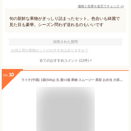
価格と在庫を
楽天
でチェック
>>
旬の新鮮な果物がぎっしり詰まったセット。色合いも綺麗で
見た目も豪華。シーズン問わず送れるのもいいです
回答された質問
お供え用の果物セットのおすすめはありますか？
全てのおすすめコメント
(
12
件)
>
10
no.
ライチ(中国) 1袋(500g) 丸 善×1個 果物 スムージー 美容 お弁当 大容量 冷凍