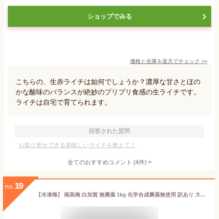
ショップでみる
価格と在庫を
楽天
でチェック
>>
こちらの、生赤ライチは如何でしょうか？濃厚な甘さとほの
かな酸味のバランスが絶妙のプリプリ食感の生ライチです。
ライチは自宅で育てられます。
回答された質問
お取り寄せできる美味しいライチを教えて！
全てのおすすめコメント
(
4
件)
>
19
no.
【冷凍梅】 南高梅 白加賀 無農薬 1kg 化学合成農薬無使用 訳あり 大小混合 黄熟 有機肥料 奈良県 生梅 冷凍梅 梅酒 梅干 梅シロップ 梅酢 梅ドリンク 梅ジュース 手作り 梅 産地直送 国産 シロップ ジャム 安心 安全 美容 健康 数量限定 送料無料(北海道・沖縄除く）