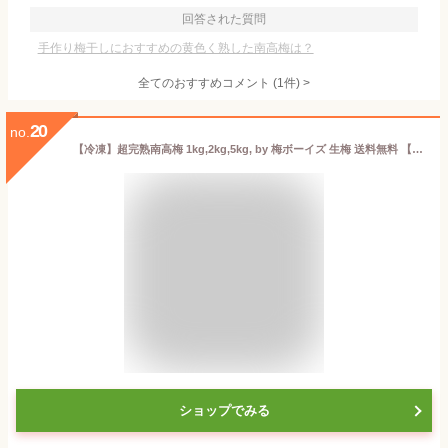
回答された質問
手作り梅干しにおすすめの黄色く熟した南高梅は？
全てのおすすめコメント
(
1
件)
>
20
no.
【冷凍】超完熟南高梅 1kg,2kg,5kg, by 梅ボーイズ 生梅 送料無料 【超完熟南高梅 紀州産（和歌山県、三重県） 紀州南高梅 南高梅 無添加 梅ジュース 冷凍】
ショップでみる