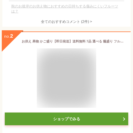
秋のお彼岸のお供え物におすすめの日持ちする傷みにくいフルーツ
は？
全てのおすすめコメント
(
2
件)
>
2
no.
お供え 果物 かご盛り【即日発送】送料無料 7品 選べる 籠盛り フルーツ 供物台付き メロン有セット / メロン無セット クール便フルーツ 果物 くだもの 御供 熨斗 セット フルーツセット 盛り合わせ 初盆 お盆 お供え 御盆 法要 法事 高級 お見舞い 盛り 旬
ショップでみる