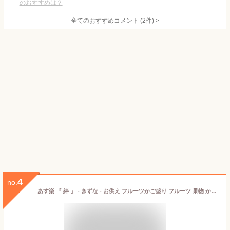
のおすすめは？
全てのおすすめコメント
(
2
件)
>
4
no.
あす楽 『 絆 』 - きずな - お供え フルーツかご盛り フルーツ 果物 かご盛り 供物 志 御供 粗供養 御仏前 御佛前 御霊前 仏事 葬儀 お悔み 四十九日 喪中見舞 法事 法要 初盆 新盆 新盆見舞 年忌法要 一年忌 三回忌 七回忌 十三回忌 十七回忌