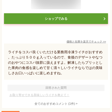
ショップでみる
価格と在庫を
楽天
でチェック
>>
ライチをコスパ良くいただける業務用冷凍ライチがおすすめ
。たっぷり５００ｇ入っているので、食後のデザートやなつ
のおやつにコスパ抜群に扱えますよ。解凍したらプリッとし
た果肉の食感を楽しめて甘く清々しいライチならではの美味
しさお口いっぱいに楽しめますね。
回答された質問
お取り寄せできる美味しいライチを教えて！
全てのおすすめコメント
(
1
件)
>