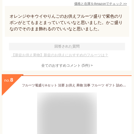
価格と在庫を
Amazon
でチェック
>>
オレンジやキウイやりんごのお供えフルーツ盛りで紫色のリ
ボンがとてもまとまっていていいなと思いました。かご盛り
なのでそのまま飾れるのでいいなと思いました。
回答された質問
【新盆お供え果物】新盆のお供えにおすすめのフルーツは？
全てのおすすめコメント
(
5
件)
>
8
no.
フルーツ篭盛りAセット 法要 お供え 果物 法事 フルーツ ギフト 詰め合わせ 盛り合わせ フルーツ詰め合わせ フルーツセット 高級フルーツ フルーツギフト 御供 内祝 誕生日 お見舞い 高級 贈答用 贈り物 贈答品 手土産 渋谷西村 西村