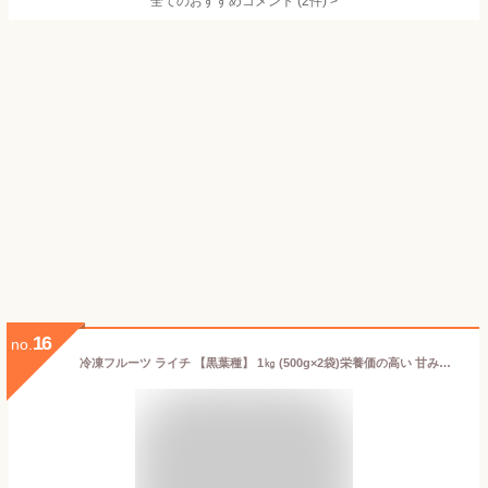
全てのおすすめコメント
(
2
件)
>
16
no.
冷凍フルーツ ライチ 【黒葉種】 1㎏ (500g×2袋)栄養価の高い 甘みと香りの際立つフルーツ/砂糖不使用 添加物不使用 業務用 冷凍 スムージー かき氷 トロピカルフルーツ 冷凍ライチ