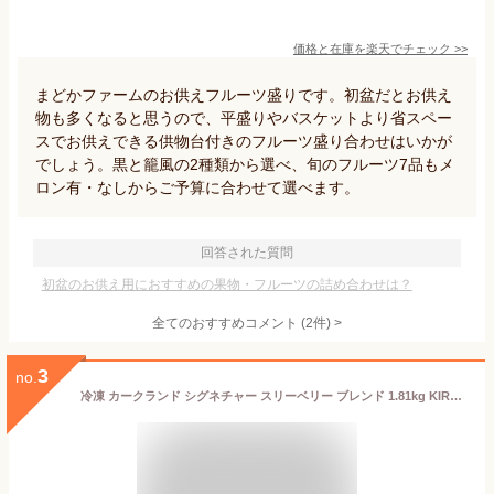
価格と在庫を
楽天
でチェック
>>
まどかファームのお供えフルーツ盛りです。初盆だとお供え
物も多くなると思うので、平盛りやバスケットより省スペー
スでお供えできる供物台付きのフルーツ盛り合わせはいかが
でしょう。黒と籠風の2種類から選べ、旬のフルーツ7品もメ
ロン有・なしからご予算に合わせて選べます。
回答された質問
初盆のお供え用におすすめの果物・フルーツの詰め合わせは？
全てのおすすめコメント
(
2
件)
>
3
no.
冷凍 カークランド シグネチャー スリーベリー ブレンド 1.81kg KIRKLAND SIGNATURE ミックスベリー ラズベリー ブルーベリー ブラックベリー 効果 紅茶 食べ物 アレンジ アレルギー Amazon 美容 便秘 ドライフルーツ 栄養 【Costco コストコ】