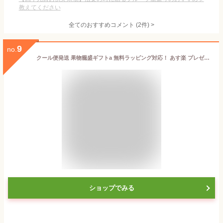
教えてください
全てのおすすめコメント
(
2
件)
>
9
no.
クール便発送 果物籠盛ギフトa 無料ラッピング対応！ あす楽 プレゼント 法事 お供え物 ご供物 お見舞い 果物 くだもの 高級 フルーツ盛り合わせ 御霊前 御仏前 盛り籠 フルーツギフト 贈答用 内祝い 誕生日
ショップでみる