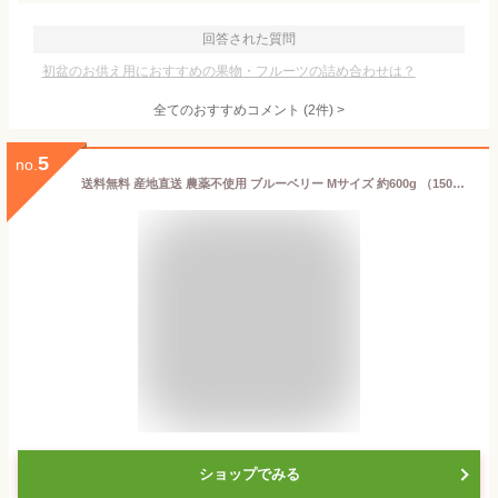
回答された質問
初盆のお供え用におすすめの果物・フルーツの詰め合わせは？
全てのおすすめコメント
(
2
件)
>
5
no.
送料無料 産地直送 農薬不使用 ブルーベリー Mサイズ 約600g （150g×4パック）岩手県 遠野産【期間限定：7月上旬頃〜8月中旬頃】「生」か「冷凍」かをお選びください。
ショップでみる