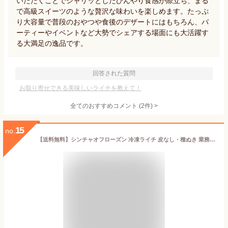
いただくことでシャリッとしたひんやり食感が際立ち、まる
で高級スイーツのような贅沢な味わいを楽しめます。たっぷ
り大容量で普段のおやつや食後のデザートにはもちろん、パ
ーティーやイベントなど大勢でシェアする場面にも大活躍す
る大満足の逸品です。
回答された質問
お取り寄せできる美味しいライチを教えて！
全てのおすすめコメント
(
2
件)
>
15
no.
【送料無料】シンチャオフローズン 冷凍ライチ 皮なし・種ぬき 業務向け500g ／（冷凍品同梱不可、代引不可） 夏 ひんやり IQF 種抜き 皮剥き 冷凍 デザート フルーツ 冷凍フルーツ スイーツ ライチ トロピカル