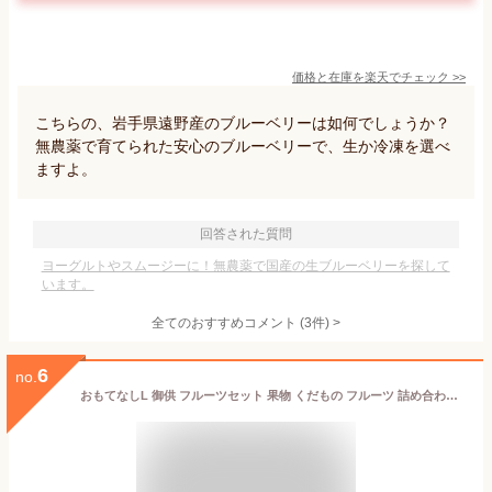
価格と在庫を
楽天
でチェック
>>
こちらの、岩手県遠野産のブルーベリーは如何でしょうか？
無農薬で育てられた安心のブルーベリーで、生か冷凍を選べ
ますよ。
回答された質問
ヨーグルトやスムージーに！無農薬で国産の生ブルーベリーを探して
います。
全てのおすすめコメント
(
3
件)
>
6
no.
おもてなしL 御供 フルーツセット 果物 くだもの フルーツ 詰め合わせ 供物 お返し 引出物 引き出物 志 お供え 粗供養 御仏前 御佛前 御霊前 仏事 葬儀 家族葬 お悔み 四十九日 法事 法要 お彼岸