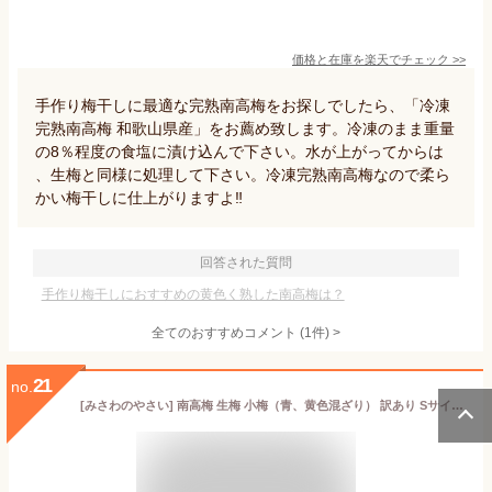
価格と在庫を
楽天
でチェック
>>
手作り梅干しに最適な完熟南高梅をお探しでしたら、「冷凍
完熟南高梅 和歌山県産」をお薦め致します。冷凍のまま重量
の8％程度の食塩に漬け込んで下さい。水が上がってからは
、生梅と同様に処理して下さい。冷凍完熟南高梅なので柔ら
かい梅干しに仕上がりますよ‼️
回答された質問
手作り梅干しにおすすめの黄色く熟した南高梅は？
全てのおすすめコメント
(
1
件)
>
21
no.
[みさわのやさい] 南高梅 生梅 小梅（青、黄色混ざり） 訳あり Sサイズ おまかせ 和歌山県 他 1kg うめ ご家庭用 紀州 なんこうばい