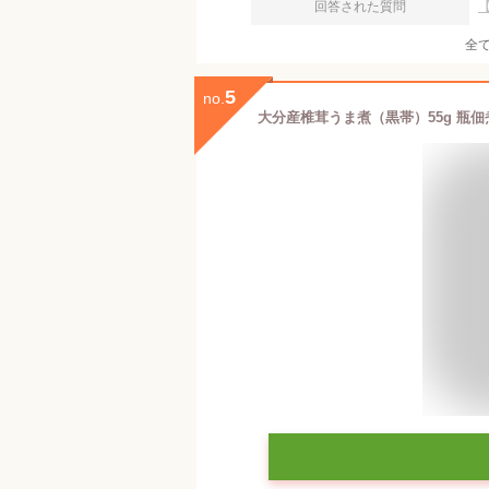
回答された質問
全
5
no.
大分産椎茸うま煮（黒帯）55g 瓶佃