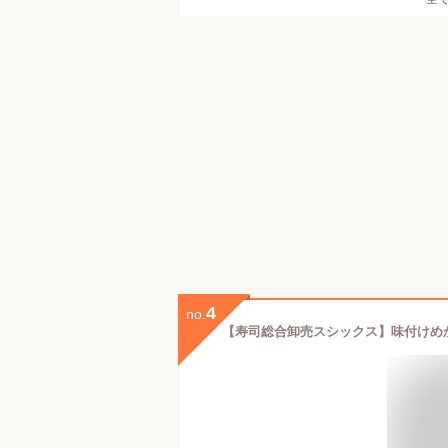
4
no.