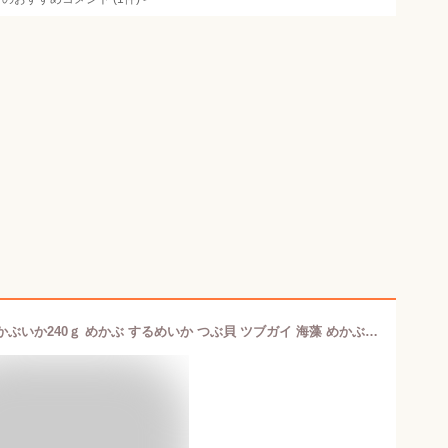
【寿司総合卸売スシックス】味付けめかぶいか240ｇ めかぶ するめいか つぶ貝 ツブガイ 海藻 めかぶ 海鮮丼 軍艦 そうめん 寿司ネタ 三陸産 お取り寄せ ごはん ヘルシー 薬味 海の端っこ