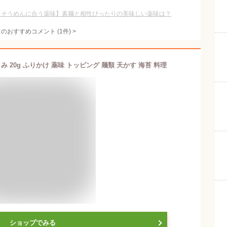
【そうめんに合う薬味】素麺と相性ぴったりの美味しい薬味は？
てのおすすめコメント
(
1
件)
>
 20g ふりかけ 薬味 トッピング 麺類 天かす 海苔 料理
ショップでみる