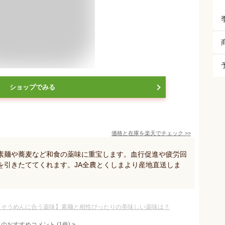
ショップでみる
価格と在庫を
楽天
でチェック
>>
素麺や蕎麦など和食の薬味に重宝します。血行促進や疲労回
を引きたててくれます。JA全農とくしまより産地直送しま
【そうめんに合う薬味】素麺と相性ぴったりの美味しい薬味は？
てのおすすめコメント
(
1
件)
>