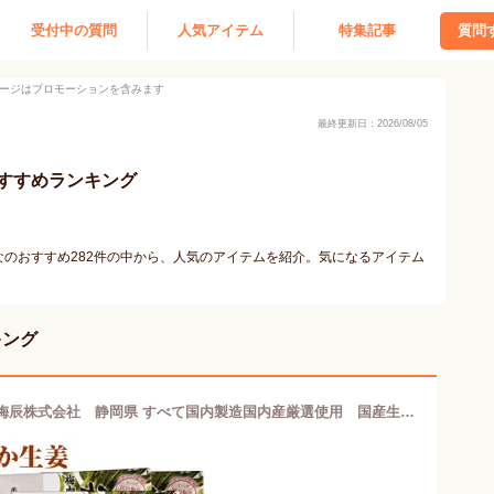
受付中の質問
人気アイテム
特集記事
質問
ージはプロモーションを含みます
最終更新日：2026/08/05
すすめランキング
のおすすめ282件の中から、人気のアイテムを紹介。気になるアイテム
キング
紀州産梅肉入 おかか生姜 200g×3袋 梅辰株式会社 静岡県 すべて国内製造国内産厳選使用 国産生姜を小さな角切りにし、風味豊かなかつお節とさわやかな酸味の梅肉と合わせました。体を芯から温めてくれます。そうめん、冷奴の薬味など色々な料理によく合います。