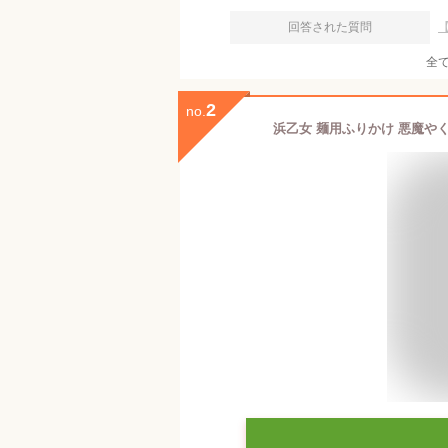
回答された質問
全
2
no.
浜乙女 麺用ふりかけ 悪魔やくみ