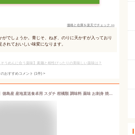
価格と在庫を
楽天
でチェック
>>
かがでしょうか。青じそ、ねぎ、のりに天かすが入っており
足されておいしい味変になります。
【そうめんに合う薬味】素麺と相性ぴったりの美味しい薬味は？
てのおすすめコメント
(
1
件)
>
すだち 【2L～3L 10個入】【送料無料】徳島産 産地直送食卓用 スダチ 柑橘類 調味料 薬味 お刺身 焼き魚 そうめん 蕎麦 飲み物 冷や奴 酢の物【北海道沖縄便は3個以上で送料無料】