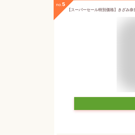
5
no.