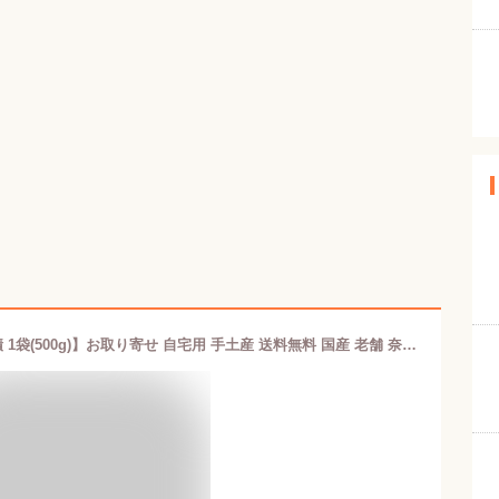
【特選奈良漬 総本舗増田屋 瓜の奈良漬 1袋(500g)】お取り寄せ 自宅用 手土産 送料無料 国産 老舗 奈良漬け 食べ比べ 人気 お返し 奈良 御祝 御礼 ならづけ なら漬け 漬物 真空パック 個包装 おつまみ ごはんのお供 酒のあて うり 酒粕 酒かす 国産野菜