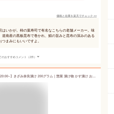
価格と在庫を
楽天
でチェック
>>
司はいかが。柿の葉寿司で有名なこちらの老舗メーカー。味
、道南産の黒板昆布で巻かれ、鯖の旨みと昆布の深みのある
おつまみにもいいですよ。
てのおすすめコメント（2件）
【お買い物マラソン ポイント5倍 7/19 20:00~】きざみ奈良漬け 200グラム｜惣菜 漬け物 かす漬け おかず おつまみ 漬け物 酒粕 酒粕 奈良県 きくや 珍味 お土産 ★