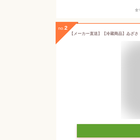
全
2
no.