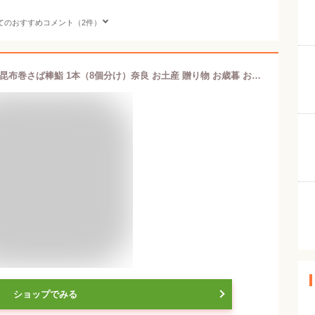
てのおすすめコメント（2件）
【メーカー直送】【冷蔵商品】ゐざさ 昆布巻さば棒鮨 1本（8個分け）奈良 お土産 贈り物 お歳暮 お中元 ギフト おつまみ グルメ お取り寄せ詰合せ 詰め合わせ お祝い 内祝い 寿司 お寿司 七五三 年末年始 会席 パーティのし不可 御歳暮
ショップでみる