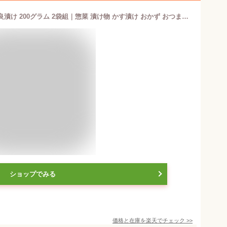
【スーパーセール特別価格】きざみ奈良漬け 200グラム 2袋組｜惣菜 漬け物 かす漬け おかず おつまみ 漬物 酒粕 酒かす 奈良県 きくや 珍味 お土産 送料無料 ★
ショップでみる
価格と在庫を
楽天
でチェック
>>