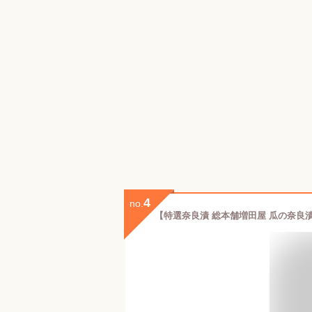
4
no.