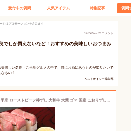
受付中の質問
人気アイテム
特集記事
質問
ージはプロモーションを含みます
3765
View
21
コメント
良でしか買えないなど！おすすめの美味しいおつまみ
の美味しい名物・ご当地グルメの中で、特にお酒にあうものが知りたいで
んなもの？
ベストオイシー編集部
お中元 御中元 ギフト 冷凍 柿の葉寿司 平宗 ローストビーフ棒ずし 大和牛 大葉 ゴマ 国産 こおりずし 1本入り 送料無料 プレゼント おもてなし パーティ お返し 柿の葉寿し 柿の葉ずし 大和牛 和牛 国産 手土産 内祝 御祝 贈り物 お取り寄せ