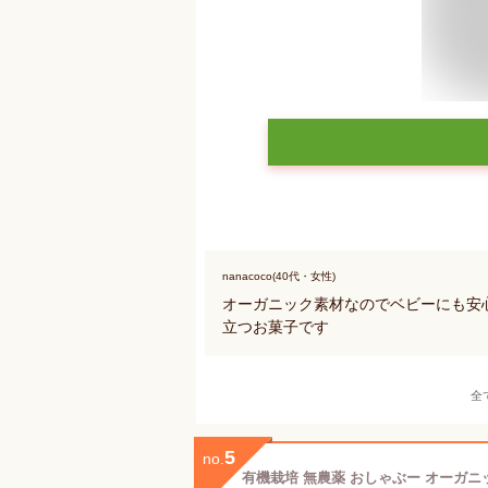
nanacoco(40代・女性)
オーガニック素材なのでベビーにも安
立つお菓子です
全
5
no.