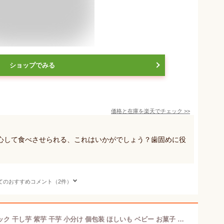
ショップでみる
価格と在庫を
楽天
でチェック
>>
心して食べさせられる、これはいかがでしょう？歯固めに役
てのおすすめコメント（2件）
有機栽培 無農薬 おしゃぶー オーガニック 干し芋 紫芋 干芋 小分け 個包装 ほしいも ベビー お菓子 歯固め 無添加 赤ちゃん おやつ ベビーフード はがため 子ども 離乳食 さつまいも 乳児 おしゃぶり オーガニック食品 芋 いも 干しいも boo