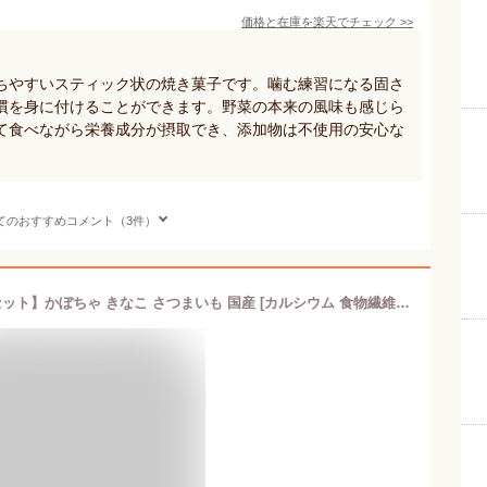
価格と在庫を
楽天
でチェック
>>
ちやすいスティック状の焼き菓子です。噛む練習になる固さ
慣を身に付けることができます。野菜の本来の風味も感じら
て食べながら栄養成分が摂取でき、添加物は不使用の安心な
てのおすすめコメント（3件）
かむっこスティック【選べる3パックセット】かぼちゃ きなこ さつまいも 国産 [カルシウム 食物繊維入り/保存料 着色料 不使用]嚙む力を育む 歯固め 歯がため おかし 焼き菓子 噛む練習 ベビーフード 乳幼児 乳児 赤ちゃん ベビー おやつ エジソン エジソンママ EDISONmama