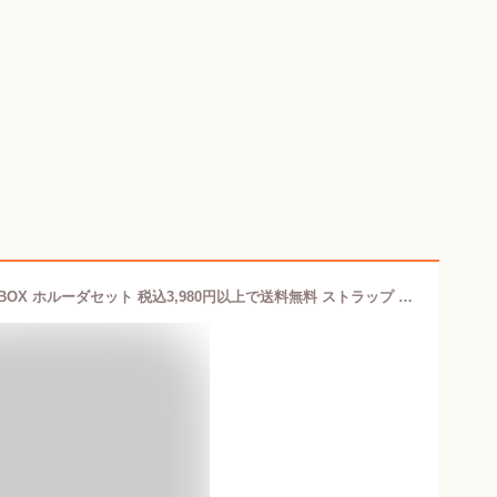
食塩・砂糖不使用 トゥーシーラスク 3BOX ホルーダセット 税込3,980円以上で送料無料 ストラップ ケース付き 食塩・砂糖不使用 赤ちゃん オーガニック お菓子 歯固めラスク ベビー 離乳食 乳幼児 ベビーフード