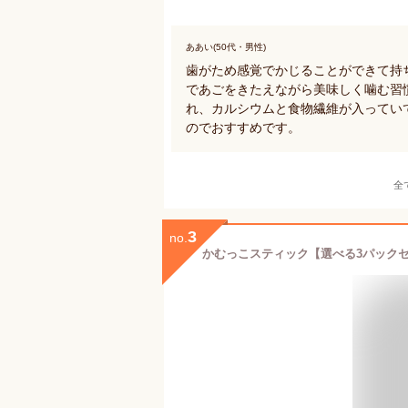
ああい(50代・男性)
歯がため感覚でかじることができて持
であごをきたえながら美味しく噛む習
れ、カルシウムと食物繊維が入ってい
のでおすすめです。
全
3
no.