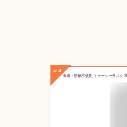
4
no.