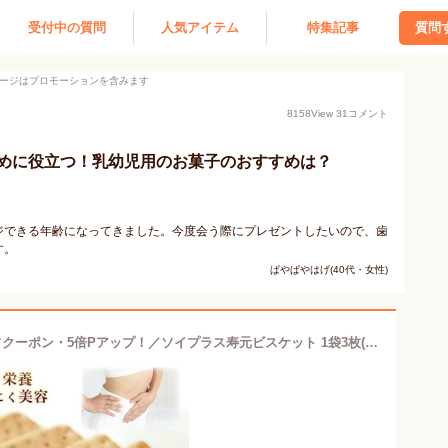
受付中の質問
人気アイテム
特集記事
質問
ージはプロモーションを含みます
8158
View
31
コメント
めに役立つ！乳幼児用のお菓子のおすすめは？
ジできる年齢になってきました。今度会う際にプレゼントしたいので、歯
す。
ぱやぱやはげ(40代・女性)
＼マラソン★8/27(水)9:59まで10％オフクーポン・5倍Pアップ！／ソイプラス寿元ビスケット 1袋3枚(約40g)×6袋 無添加 お菓子 寒天 おから ひじき 白ゴマ 昆布 黒大豆抽出エキス 大豆 クッキー 非常食 国産 置き換え ダイエット 食物繊維 赤ちゃん 歯固め 防災グッズ