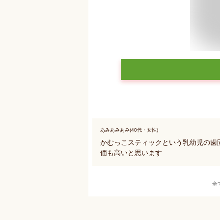
あみあみあみ(40代・女性)
かむっこスティックという乳幼児の歯固
価も高いと思います
全