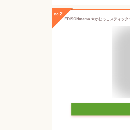
2
no.