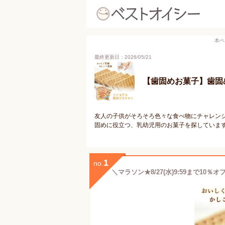
本ペ
最終更新日：2026/05/21
【歯固めお菓子】歯固
友人の子供がそろそろ色々な食べ物にチャレン
固めに役立つ、乳幼児用のお菓子を探していま
1
no.