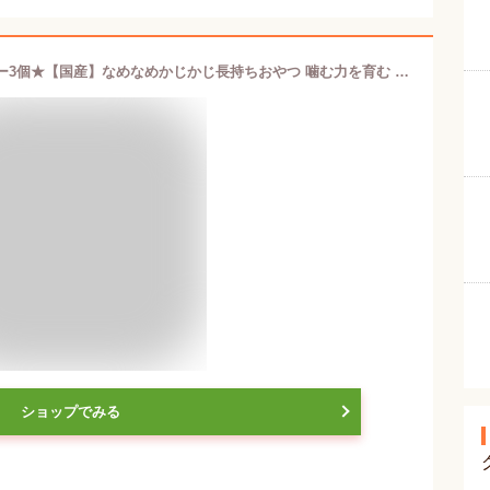
EDISONmama ★かむっこスティックー3個★【国産】なめなめかじかじ長持ちおやつ 噛む力を育む 着色料、保存料不使用 乳児用おやつ お菓子 硬い焼き菓子 カルシウム・食物繊維入り 手づかみ食べ 食べられる歯がため 歯固め はがため ベビーお菓子 赤ちゃんおやつ ビスケット
ショップでみる