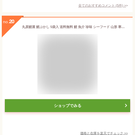
全てのおすすめコメント
(
5
件)
>
20
no.
丸原鯉屋 鯉ぶかし 5袋入 送料無料 鯉 魚介 珍味 シーフード 山形 寒河江 伝統の味 郷土食 鯉の甘露煮 魚 惣菜 簡単 お手軽 お取り寄せ 化粧箱 生産者直送
ショップでみる
価格と在庫を
楽天
でチェック
>>