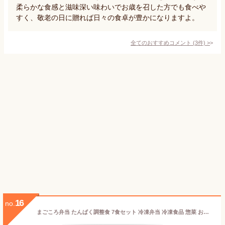
柔らかな食感と滋味深い味わいでお歳を召した方でも食べや
すく、敬老の日に贈れば日々の食卓が豊かになりますよ。
全てのおすすめコメント
(
3
件)
>
16
no.
まごころ弁当 たんぱく調整食 7食セット 冷凍弁当 冷凍食品 惣菜 お弁当 おかずのみ タンパク質 健康 まごころケア食 管理栄養士監修 安い 栄養 お試し 野菜 和食