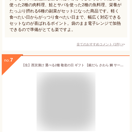
使った2種の肉料理、鮭とサバを使った2種の魚料理、栄養が
たっぷり摂れる6種の副菜がセットになった商品です。軽く
食べたい日からがっつり食べたい日まで、幅広く対応できる
セットなのが喜ばれるポイント。袋のまま電子レンジで加熱
できるので準備がとても楽ですよ。
全てのおすすめコメント
(
1
件)
>
7
no.
【生】西京漬け 選べる2種 敬老の日 ギフト 【銀だら さわら 鯛 サーモン 金目鯛 紋甲イカ まながつお 豚ロース ほたて 】残暑見舞い 西京漬 ギフト 西京漬け 魚 鮭 味噌 専門店 詰め合わせ セット 銀鱈 粕漬け 西京焼き 銀だら 国産 豚味噌漬け 粕漬