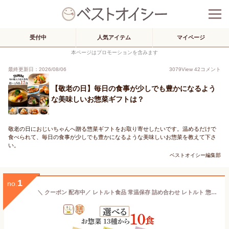
受付中
人気アイテム
マイページ
本ページはプロモーションを含みます
最終更新日：2026/08/06
3079
View
42
コメント
【敬老の日】毎日の食事が少しでも豊かになるよう
な美味しいお惣菜ギフトは？
敬老の日におじいちゃんへ贈る惣菜ギフトをお取り寄せしたいです。温めるだけで
食べられて、毎日の食事が少しでも豊かになるような美味しいお惣菜を教えて下さ
い。
ベストオイシー編集部
1
no.
＼ クーポン 配布中／ レトルト食品 常温保存 詰め合わせ レトルト 惣菜 おかず 膳 14種から 選べる 10食 セット 【 送料無料 沖縄以外】 国分 tabete 和食 洋食 肉 魚 野菜 煮物 肉じゃが 鯖 塩焼き お惣菜ギフト 備蓄 保存食 ホワイトデー 2026 母の日 ギフト