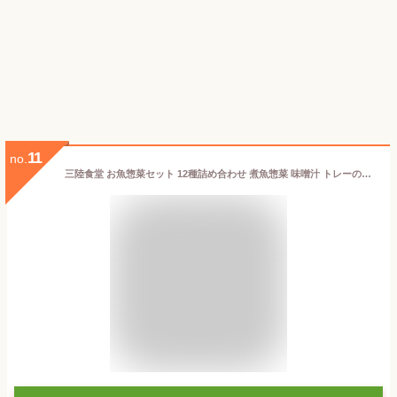
11
no.
三陸食堂 お魚惣菜セット 12種詰め合わせ 煮魚惣菜 味噌汁 トレーのままレンジOK 骨まで柔らか 惣菜 魚 レトルト ご飯のおとも おかず おつまみ 常温保存 一人暮らし ギフト 贈り物 グルメ さんま 秋刀魚 かつお 鰹 敬老の日 お中元