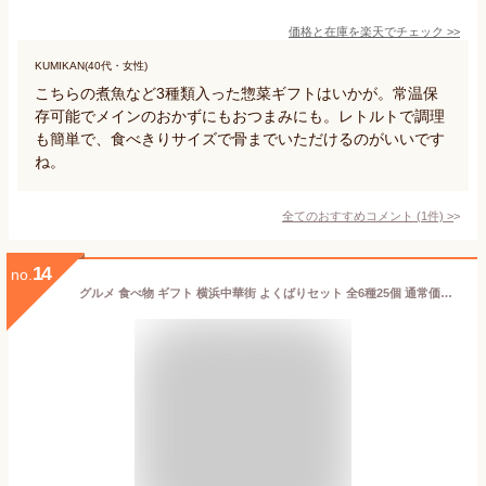
価格と在庫を
楽天
でチェック
>>
KUMIKAN(40代・女性)
こちらの煮魚など3種類入った惣菜ギフトはいかが。常温保
存可能でメインのおかずにもおつまみにも。レトルトで調理
も簡単で、食べきりサイズで骨までいただけるのがいいです
ね。
全てのおすすめコメント
(
1
件)
>
14
no.
グルメ 食べ物 ギフト 横浜中華街 よくばりセット 全6種25個 通常価格4,347円 おかず お惣菜 ギフトセット 絶品 お取り寄せグルメ グルメ詰め合わせ お惣菜セット 中華料理 中華点心 中華総菜 横浜 中華街 のし対応 送料無料 中華セット 点心セット 中華まんじゅう 肉まん