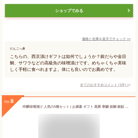
ショップでみる
価格と在庫を
楽天
でチェック
>>
だんごっ鼻
こちらの、西京漬けギフトは如何でしょうか？銀だらや金目
鯛、サワラなどの高級魚の味噌漬けです。めちゃくちゃ美味
しく手軽に食べれますよ。体にも良いのでお薦めです。
全てのおすすめコメント
(
1
件)
>
8
no.
吟醸味噌漬け 人気の5種セット | お歳暮 ギフト 黒豚 寒鰤 姫鯛 銀鮭 本鰆 西京漬け 西京焼き 西京焼 ご飯のお供 お惣菜 お弁当 おつまみ プレゼント 吟醸 白みそ 白味噌 味噌漬け 吟醸白みそ こだわり 鹿児島県 京都 宇治 ヤマサン