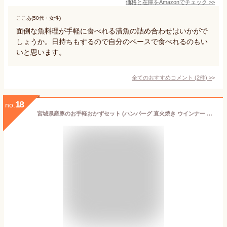
価格と在庫を
Amazon
でチェック
>>
ここあ(50代・女性)
面倒な魚料理が手軽に食べれる漬魚の詰め合わせはいかがで
しょうか。日持ちもするので自分のペースで食べれるのもい
いと思います。
全てのおすすめコメント
(
2
件)
>
18
no.
宮城県産豚のお手軽おかずセット (ハンバーグ 直火焼き ウインナー やわらか角煮 赤豚カレー)【ギフト箱】 (詰合せ 内祝 冷凍惣菜 一人暮らし 仕送り 学生 お年寄り 簡単調理 ソーセージ 伊豆沼豚 誕生日プレゼント お土産 送料無料 東北 宮城県登米市 くんぺる)