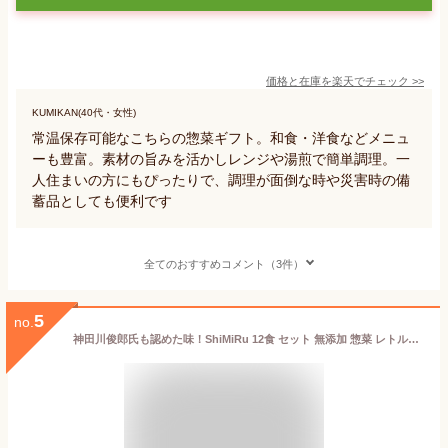
価格と在庫を
楽天
でチェック
>>
KUMIKAN(40代・女性)
常温保存可能なこちらの惣菜ギフト。和食・洋食などメニュ
ーも豊富。素材の旨みを活かしレンジや湯煎で簡単調理。一
人住まいの方にもぴったりで、調理が面倒な時や災害時の備
蓄品としても便利です
全てのおすすめコメント（3件）
5
no.
神田川俊郎氏も認めた味！ShiMiRu 12食 セット 無添加 惣菜 レトルト 常温保存 おかず 食べ物 肉 魚 お取り寄せ 詰め合わせ 送料無料 高級 食品 和食 煮物 料理 個食 角煮 肉じゃが 無添加食品 オードブル おつまみ 大阪味源