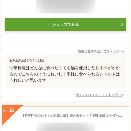
ショップでみる
価格と在庫を
楽天
でチェック
>>
あみあみあみ(40代・女性)
中華料理はどんなに食べたくても油を使用したり手間がかか
るのでこちらのようにおいしく手軽に食べられるレトルトは
うれしいと思います
全てのおすすめコメント
(
2
件)
>
15
no.
【料亭門松のおすすめお家ご飯】焼き魚セット 計8切 高級 おかずセット 焼き魚 銀だら 銀鮭 鯖 銀ダラ 焼魚 食品 惣菜 結婚内祝い 出産祝い 出産内祝い ギフト 魚 食べ物 グルメセット 調理済み 電子レンジ 母 父 祖母 祖父 お返し お祝い 詰め合わせ