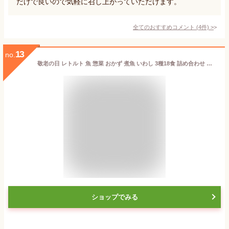
だけで良いので気軽に召し上がっていただけます。
全てのおすすめコメント
(
4
件)
>
13
no.
敬老の日 レトルト 魚 惣菜 おかず 煮魚 いわし 3種18食 詰め合わせ セット 【 送料無料 沖縄以外】 レトルト食品 常温保存 宝幸 国産 鰯 和食 総菜 煮物 味噌煮 梅じそ昆布 味付 お惣菜ギフト ご飯のお供 保存食 2024 残暑見舞い ギフト
ショップでみる