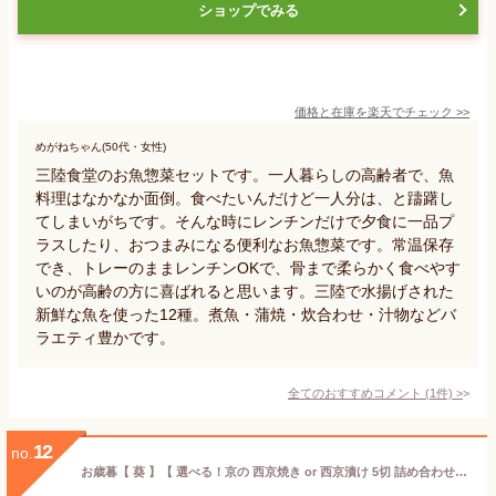
ショップでみる
価格と在庫を
楽天
でチェック
>>
めがねちゃん(50代・女性)
三陸食堂のお魚惣菜セットです。一人暮らしの高齢者で、魚
料理はなかなか面倒。食べたいんだけど一人分は、と躊躇し
てしまいがちです。そんな時にレンチンだけで夕食に一品プ
ラスしたり、おつまみになる便利なお魚惣菜です。常温保存
でき、トレーのままレンチンOKで、骨まで柔らかく食べやす
いのが高齢の方に喜ばれると思います。三陸で水揚げされた
新鮮な魚を使った12種。煮魚・蒲焼・炊合わせ・汁物などバ
ラエティ豊かです。
全てのおすすめコメント
(
1
件)
>
12
no.
お歳暮【 葵 】【 選べる！京の 西京焼き or 西京漬け 5切 詰め合わせ 】 送料無料 誕生日 プレゼント 実用的 セット 調理済 高級 お礼 喜ばれる 内祝い お返し 出産内祝い 男性 結婚内祝い 食べ物 ギフト おつまみ グルメ 実用 七五三内祝い お歳暮 冬ギフト 御歳暮