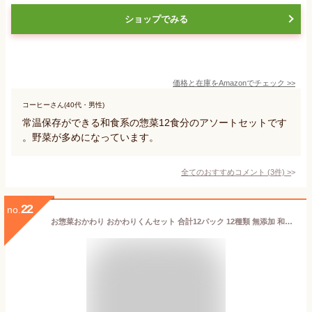
ショップでみる
価格と在庫を
Amazon
でチェック
>>
コーヒーさん(40代・男性)
常温保存ができる和食系の惣菜12食分のアソートセットです
。野菜が多めになっています。
全てのおすすめコメント
(
3
件)
>
22
no.
お惣菜おかわり おかわりくんセット 合計12パック 12種類 無添加 和食 冷凍食品 惣菜 おかず 国産 詰め合わせ 惣菜セット お歳暮 ギフト