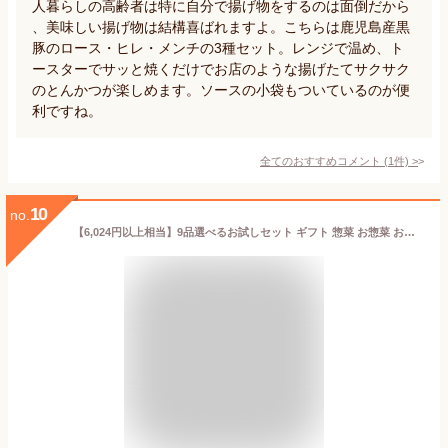
人暮らしの高齢者は特に自分で揚げ物をするのは面倒だから
、美味しい揚げ物は結構喜ばれますよ。こちらは鹿児島産黒
豚のロース・ヒレ・メンチの3種セット。レンジで温め、ト
ースターでサッと焼くだけでお店のような揚げたてサクサク
のとんかつが楽しめます。ソースの小袋もついているのが便
利ですね。
全てのおすすめコメント
(
1
件)
>
10
no.
【6,024円以上相当】9品選べるお試しセット ギフト 惣菜 お惣菜 お試し セット 冷凍食品 お弁当 おかず 詰め合わせ 食品 福袋 冷凍惣菜 お歳暮 冷凍 業務用 おつまみ 煮物 和風 洋風 中華 肉 魚 野菜