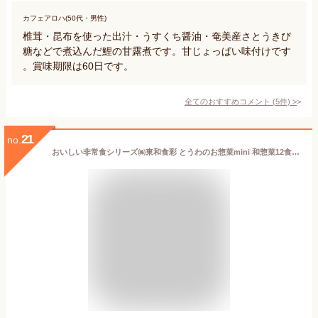
カフェアロハ(50代・男性)
椎茸・昆布を使った出汁・うすくち醤油・奄美産さとうきび
糖などで煮込んだ鯉の甘露煮です。甘じょっぱい味付けです
。賞味期限は60日です。
全てのおすすめコメント
(
5
件)
>
21
no.
おいしい非常食シリーズ㈱東和食彩 とうわのお惣菜mini 和惣菜12食セット レトルト おかず 常温保存