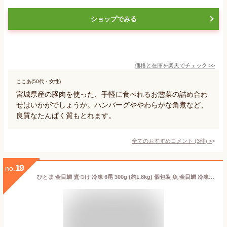
ショップでみる
価格と在庫を
楽天
でチェック
>>
ここあ(50代・女性)
宮城県産の豚肉を使った、手軽に食べれるお惣菜の詰め合わ
せはいかがでしょうか。ハンバーグややわらかな角煮など、
良質なたんぱく質もとれます。
全てのおすすめコメント
(
3
件)
>
19
no.
ひとま 金目鯛 煮つけ 冷凍 6尾 300g (約1.8kg) 個包装 魚 金目鯛 冷凍 魚 湯せん 煮魚 あたためるだけ 簡単調理 金目鯛煮つけ 国内加工 お祝い ギフト 金目鯛 肉厚 金目鯛 レンジ 魚 煮魚冷凍 調理済 簡単 一人ご飯 家庭の味 【魚・肉 簡単調理】