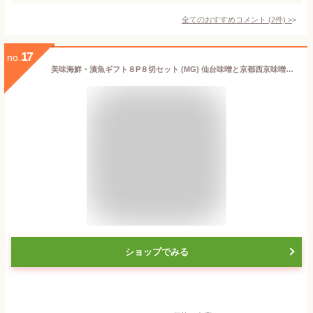
全てのおすすめコメント
(
2
件)
>
17
no.
美味海鮮・漬魚ギフト８P８切セット (MG) 仙台味噌と京都西京味噌と地酒粕のお徳用おすすめギフトです。【お中元ギフト・ご贈答用・ご自宅用に・お誕生日プレゼントにも！配送指定ＯＫ！】
ショップでみる