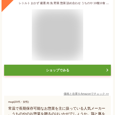
レトルト おかず 厳選 肉 魚 野菜 惣菜 詰め合わせ うちのや 10種10食 セット レトルト食品 常温保存 レンジ対応 国産乾燥野菜
ショップでみる
価格と在庫を
Amazon
でチェック
>>
mugi(20代・女性)
常温で長期保存可能なお惣菜を主に扱っている人気メーカー
、うちのやのお惣菜を贈るのはいかがでしょうか。鶏と豚を