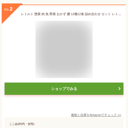
2
no.
レトルト 惣菜 肉 魚 野菜 おかず 膳 12種12食 詰め合わせ セット レトルト食品 常温保存 お惣菜 レンジ 湯煎 食品 国産乾燥野菜
ショップでみる
価格と在庫を
Amazon
でチェック
>>
ここあ(50代・女性)