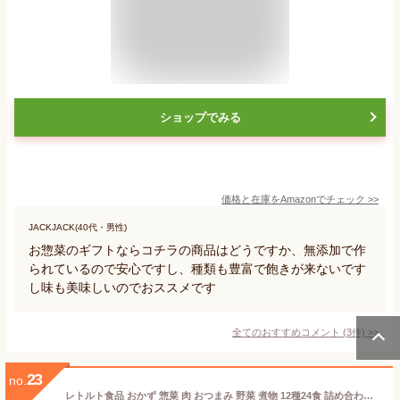
ショップでみる
価格と在庫を
Amazon
でチェック
>>
JACKJACK(40代・男性)
お惣菜のギフトならコチラの商品はどうですか、無添加で作
られているので安心ですし、種類も豊富で飽きが来ないです
し味も美味しいのでおススメです
全てのおすすめコメント
(
3
件)
>
23
no.
レトルト食品 おかず 惣菜 肉 おつまみ 野菜 煮物 12種24食 詰め合わせ セット イチビキ 常温 国産乾燥野菜