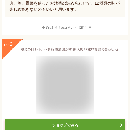
肉、魚、野菜を使ったお惣菜の詰め合わせで、12種類の味が
楽しめ飽きないのもいいと思います。
全てのおすすめコメント（2件）
3
no.
敬老の日 レトルト食品 惣菜 おかず 膳 人気 12種12食 詰め合わせ セット 【 送料無料 沖縄以外】 レトルト 常温保存 和食 洋食 肉 魚 野菜 煮物 が入った ご飯のお供 レンジ 湯煎 備蓄 保存食 防災 食品 2024 残暑見舞い ギフト
ショップでみる