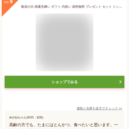
9
no.
敬老の日 残暑見舞い ギフト 内祝い 送料無料 プレゼント セット トンカツ とんかつ 冷凍 黒豚 ロース ヒレ メンチ 冷凍 レンジ 惣菜/黒豚職人匠ギフトセットA/黒かつ亭 お取り寄せ【月間優良ショップ受賞】
ショップでみる
価格と在庫を
楽天
でチェック
>>
めがねちゃん(50代・女性)
高齢の方でも、たまにはとんかつ、食べたいと思います。一