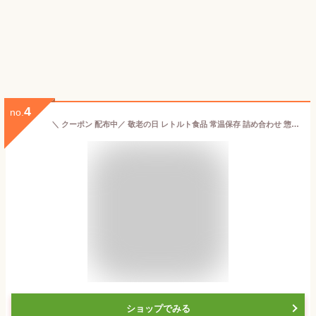
4
no.
＼ クーポン 配布中／ 敬老の日 レトルト食品 常温保存 詰め合わせ 惣菜 おかず 膳 人気 10種10食 セット 【 送料無料 沖縄以外】 国分 tabete レトルト 食品 和食 洋食 肉 魚 野菜 煮物 総菜 ハンバーグ ご飯のお供 備蓄 食料 保存食 2025 内祝い お礼 ギフト
ショップでみる