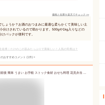
価格と在庫を
楽天
でチェック
>>
でしょうか？お酒のおつまみに最適な柔らかくて美味しい土
小分けされているので助かります。500gや1kg入りなどの
分けパックが便利です。
土佐煮｜たけのこの旨みたっぷりで美味しい！人気の筍煮は？
てのおすすめコメント
(
1
件)
>
極上 冷凍 穂付 竹の子 筍（1K）約15個前後 簡単 うまい お手軽 ストック食材 おせち料理 花見弁当 おつまみ 宅飲み 家飲み 日本酒 ビール 焼酎 パーティー ピクニック ホームパーティー オードブルコスパ