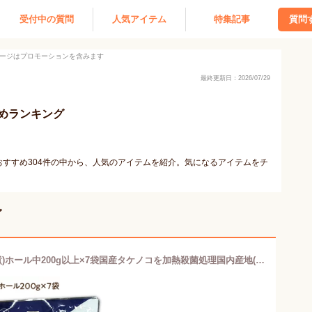
受付中の質問
人気アイテム
特集記事
質問
ージはプロモーションを含みます
最終更新日：2026/07/29
めランキング
すすめ304件の中から、人気のアイテムを紹介。気になるアイテムをチ
グ
【送料無料】【無添加】たけのこ (水煮)ホール中200g以上×7袋国産タケノコを加熱殺菌処理国内産地(主に九州北部)常温発送品加熱殺菌済み筍で簡単調理※写真は小です。［中箱：2］