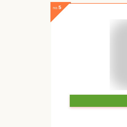
5
no.