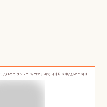
（冷凍）刺身筍穂付（SS）1kg｜古樹軒 たけのこ タケノコ 筍 竹の子 冬筍 冷凍筍 冷凍たけのこ 冷凍タケノコ 中華料理