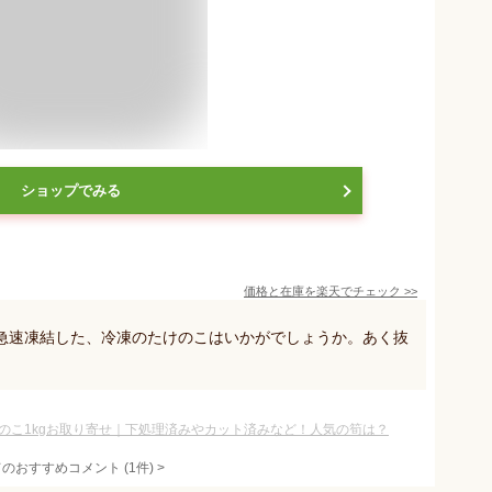
ショップでみる
価格と在庫を
楽天
でチェック
>>
急速凍結した、冷凍のたけのこはいかがでしょうか。あく抜
。
のこ1kgお取り寄せ｜下処理済みやカット済みなど！人気の筍は？
てのおすすめコメント
(
1
件)
>