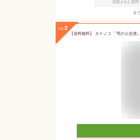
回答された質問
全
2
no.