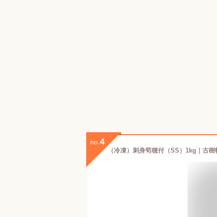
4
no.