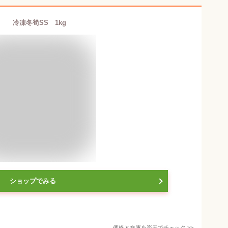
冷凍冬筍SS 1kg
ショップでみる
価格と在庫を
楽天
でチェック
>>