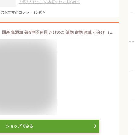
人気！たけのこの水煮のおすすめは？
てのおすすめコメント
(
1
件)
>
【送料無料】 タケノコ 「筍の土佐煮」 国産 無添加 保存料不使用 たけのこ 漬物 煮物 惣菜 小分け （100g×3袋） おかず おつまみ ご飯 弁当 つけもの 簡単 調理 九州産 宮崎 ＜つの農産＞
ショップでみる