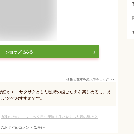
ショップでみる
価格と在庫を
楽天
でチェック
>>
が細かく、サクサクとした独特の歯ごたえを楽しめるし、え
しいのでおすすめです。
冷凍たけのこ｜ストック用に便利！扱いやすい人気の筍は？
てのおすすめコメント
(
1
件)
>