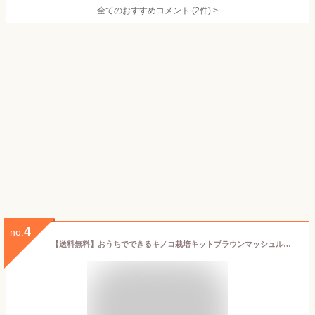
全てのおすすめコメント
(
2
件)
>
4
no.
【送料無料】おうちでできるキノコ栽培キットブラウンマッシュルーム 【野菜の苗 1／1個売り】キノコ きのこ 茸 マッシュルーム 菌床 赤玉土 栽培セット