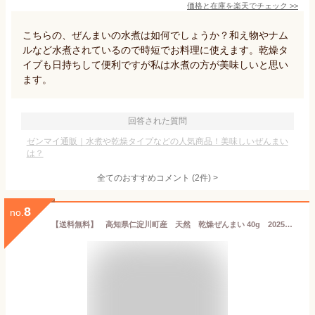
価格と在庫を
楽天
でチェック
>>
こちらの、ぜんまいの水煮は如何でしょうか？和え物やナム
ルなど水煮されているので時短でお料理に使えます。乾燥タ
イプも日持ちして便利ですが私は水煮の方が美味しいと思い
ます。
回答された質問
ゼンマイ通販｜水煮や乾燥タイプなどの人気商品！美味しいぜんまい
は？
全てのおすすめコメント
(
2
件)
>
8
no.
【送料無料】 高知県仁淀川町産 天然 乾燥ぜんまい 40g 2025年採れ ぜんまい 山菜 国産 通販 ビバ！ぜんまい