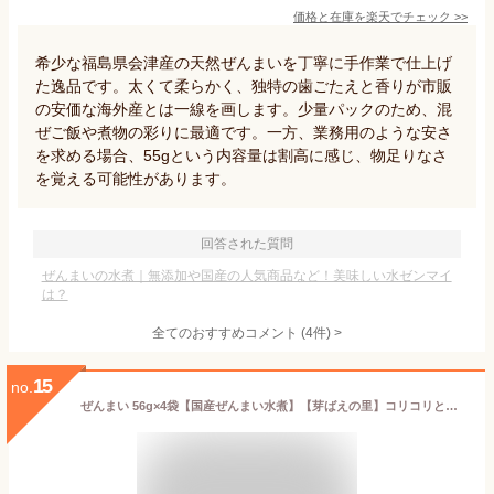
価格と在庫を
楽天
でチェック
>>
希少な福島県会津産の天然ぜんまいを丁寧に手作業で仕上げ
た逸品です。太くて柔らかく、独特の歯ごたえと香りが市販
の安価な海外産とは一線を画します。少量パックのため、混
ぜご飯や煮物の彩りに最適です。一方、業務用のような安さ
を求める場合、55gという内容量は割高に感じ、物足りなさ
を覚える可能性があります。
回答された質問
ぜんまいの水煮｜無添加や国産の人気商品など！美味しい水ゼンマイ
は？
全てのおすすめコメント
(
4
件)
>
15
no.
ぜんまい 56g×4袋【国産ぜんまい水煮】【芽ばえの里】コリコリとした食感とクセのない味わいが美味しいゼンマイです。【山菜水煮 山菜 薇】ご飯のお供、お酒の肴、蕎麦、みそ汁の具にもお使い頂けます。【メール便対応】