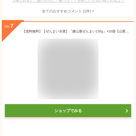
【梅なめ茸】ご飯のお供に！酸っぱくて美味しい人気の梅なめ茸は？
全てのおすすめコメント
(
1
件)
>
7
no.
【送料無料】【ぜんまい水煮】「嬉山菜ぜんまい130g」×10袋【山菜の水煮】【煮物、炒め物、和え物、ナムル、和食、韓国料理】【嬉山菜シリーズ 中国産】
ショップでみる