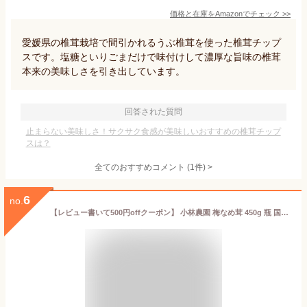
価格と在庫を
Amazon
でチェック
>>
愛媛県の椎茸栽培で間引かれるうぶ椎茸を使った椎茸チップ
スです。塩糖といりごまだけで味付けして濃厚な旨味の椎茸
本来の美味しさを引き出しています。
回答された質問
止まらない美味しさ！サクサク食感が美味しいおすすめの椎茸チップ
スは？
全てのおすすめコメント
(
1
件)
>
6
no.
【レビュー書いて500円offクーポン】 小林農園 梅なめ茸 450g 瓶 国産 長野県産 えのき 信州産えのき 梅しそ 梅 ご飯のお供 おつまみ 惣菜 調味料 大容量 食品 調味料