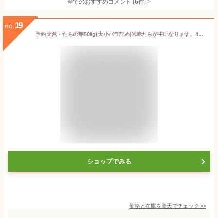
全てのおすすめコメント
(
6
件)
>
19
no.
予約天然・たらの芽500g(大小バラ詰め)※赤たらが主になります。4月下旬～5月中旬※送料別(クール便)他の山菜と同梱不可
ショップでみる
価格と在庫を
楽天
でチェック
>>