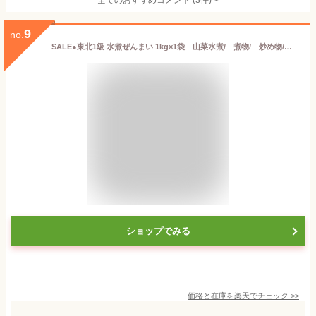
全てのおすすめコメント
(
3
件)
>
9
no.
SALE●東北1級 水煮ぜんまい 1kg×1袋 山菜水煮/ 煮物/ 炒め物/ 和え物/ ナムル/ ビビンバ/ 和食/ 韓国料理/ 焼肉屋
ショップでみる
価格と在庫を
楽天
でチェック
>>