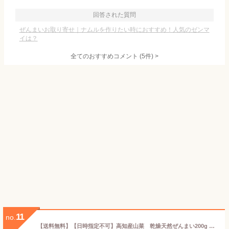
回答された質問
ぜんまいお取り寄せ｜ナムルを作りたい時におすすめ！人気のゼンマ
イは？
全てのおすすめコメント
(
5
件)
>
11
no.
【送料無料】【日時指定不可】高知産山菜 乾燥天然ぜんまい200g 令和7年度産 新乾燥ゼンマイ 山菜 （中～大） 日にち指定、時間指定は出来ません。クリックポスト、レターパックでお届けします。