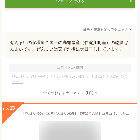
ショップでみる
価格と在庫を
楽天
でチェック
>>
ぜんまいの収穫量全国一の高知県産（仁淀川町産）の乾燥ぜ
んまいです。ぜんまいは茹でた後に天日干ししています。
回答された質問
ぜんまいお取り寄せ｜ナムルを作りたい時におすすめ！人気のゼンマ
イは？
全てのおすすめコメント
(
1
件)
>
13
no.
ぜんまい 56g【国産ぜんまい水煮】【芽ばえの里】コリコリとした食感とクセのない味わいが美味しいゼンマイです。【山菜水煮 山菜 薇】ご飯のお供、お酒の肴、蕎麦、みそ汁の具にもお使い頂けます。【メール便対応】