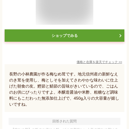
ショップでみる
価格と在庫を
楽天
でチェック
>>
長野の小林農園が作る梅なめ茸です。地元信州産の新鮮なえ
のき茸を使用し、梅としそを加えてさわやかな味わいに仕上
げた朝食の友。鰹節と鯖節の旨味がきいているので、ごはん
のお供にぴったりですよ。本醸造醤油や米酢、粗糖など調味
料にもこだわった無添加仕上げで、450g入りの大容量が嬉し
いですね。
回答された質問