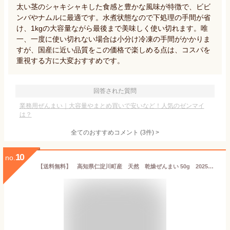
太い茎のシャキシャキした食感と豊かな風味が特徴で、ビビ
ンバやナムルに最適です。水煮状態なので下処理の手間が省
け、1kgの大容量ながら最後まで美味しく使い切れます。唯
一、一度に使い切れない場合は小分け冷凍の手間がかかりま
すが、国産に近い品質をこの価格で楽しめる点は、コスパを
重視する方に大変おすすめです。
回答された質問
業務用ぜんまい｜大容量やまとめ買いで安いなど！人気のゼンマイ
は？
全てのおすすめコメント
(
3
件)
>
10
no.
【送料無料】 高知県仁淀川町産 天然 乾燥ぜんまい 50g 2025年採れ ぜんまい 山菜 国産 通販 ビバ！ぜんまい