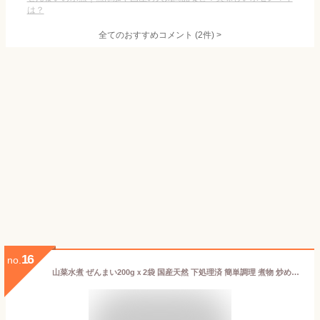
は？
全てのおすすめコメント
(
2
件)
>
16
no.
山菜水煮 ぜんまい200gｘ2袋 国産天然 下処理済 簡単調理 煮物 炒め物 お味噌汁 ナムル ビビンバ おせち お正月料理