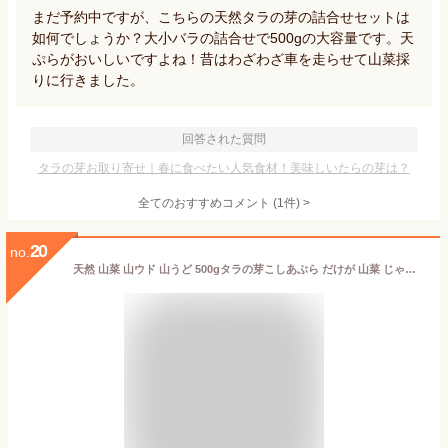
まだ予約中ですが、こちらの天然タラの芽の詰合せセットは
如何でしょうか？大小バラの詰合せで500gの大容量です。天
ぷらがおいしいですよね！昔はわざわざ車を走らせて山菜採
りに行きました。
回答された質問
タラの芽お取り寄せ｜春に食べたい人気食材！美味しいたらの芽は？
全てのおすすめコメント
(
1
件)
>
20
no.
天然 山菜 山ウド 山うど 500gタラの芽こしあぶら だけが 山菜 じゃない 会津産 春の味覚 山の幸 天然 山菜 山ウド 朝取り 採りたて新鮮 山菜 を産地直送 生を味噌で 天ぷら キンピラ 味噌汁 油炒め2026年5月5日頃から5月20日頃にかけてご注文順に発送