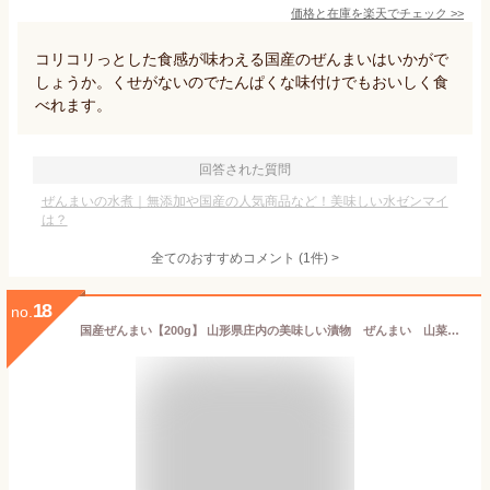
価格と在庫を
楽天
でチェック
>>
コリコリっとした食感が味わえる国産のぜんまいはいかがで
しょうか。くせがないのでたんぱくな味付けでもおいしく食
べれます。
回答された質問
ぜんまいの水煮｜無添加や国産の人気商品など！美味しい水ゼンマイ
は？
全てのおすすめコメント
(
1
件)
>
18
no.
国産ぜんまい【200g】 山形県庄内の美味しい漬物 ぜんまい 山菜 鶴岡産 おひたし 水煮