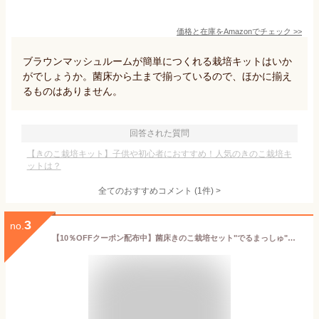
価格と在庫を
Amazon
でチェック
>>
ブラウンマッシュルームが簡単につくれる栽培キットはいか
がでしょうか。菌床から土まで揃っているので、ほかに揃え
るものはありません。
回答された質問
【きのこ栽培キット】子供や初心者におすすめ！人気のきのこ栽培キ
ットは？
全てのおすすめコメント
(
1
件)
>
3
no.
【10％OFFクーポン配布中】菌床きのこ栽培セット"でるまっしゅ"ぶなしめじ 【野菜の苗 【セット内容：ぶなしめじ菌床ブロック、日向土、説明書、ビニール袋】／1個売り】キノコ きのこ狩り 栽培キット プレゼント ギフト