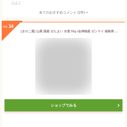
イは？
全てのおすすめコメント
(
2
件)
>
14
no.
[きのこ屋] 山菜 国産 ぜんまい 水煮 55g /会津物産 ゼンマイ 福島県 会津地方 南会津町 山の幸 国産ぜんまい 山菜 炒め物 煮物 和食 中華
ショップでみる