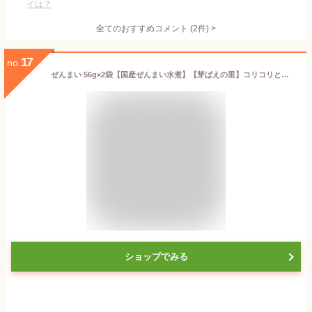
イは？
全てのおすすめコメント
(
2
件)
>
17
no.
ぜんまい 56g×2袋【国産ぜんまい水煮】【芽ばえの里】コリコリとした食感とクセのない味わいが美味しいゼンマイです。【山菜水煮 山菜 薇】ご飯のお供、お酒の肴、蕎麦、みそ汁の具にもお使い頂けます。【メール便対応】
ショップでみる