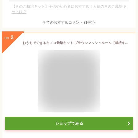
【きのこ栽培キット】子供や初心者におすすめ！人気のきのこ栽培キ
ットは？
全てのおすすめコメント
(
1
件)
>
2
no.
おうちでできるキノコ栽培キット ブラウンマッシュルーム【栽培キット/1個】【セット内容：キノコブロック(菌床)、赤玉土、説明書、ビニール袋】おうちで簡単にマッシュルームが栽培出来るキットです。小さなきのこがふくらむ様子は楽しいですよ。菌床から土まで揃っていますので、他にはいりません。
ショップでみる