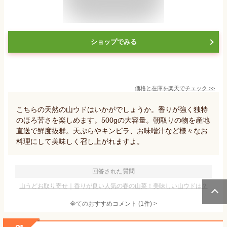
ショップでみる
価格と在庫を
楽天
でチェック
>>
こちらの天然の山ウドはいかがでしょうか。香りが強く独特
のほろ苦さを楽しめます。500gの大容量。朝取りの物を産地
直送で鮮度抜群。天ぷらやキンピラ、お味噌汁など様々なお
料理にして美味しく召し上がれますよ。
回答された質問
山うどお取り寄せ｜香りが良い人気の春の山菜！美味しい山ウドは？
全てのおすすめコメント
(
1
件)
>