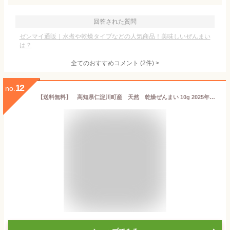
回答された質問
ゼンマイ通販｜水煮や乾燥タイプなどの人気商品！美味しいぜんまい
は？
全てのおすすめコメント
(
2
件)
>
12
no.
【送料無料】 高知県仁淀川町産 天然 乾燥ぜんまい 10g 2025年採れ ぜんまい 山菜 国産 通販 ビバ！ぜんまい