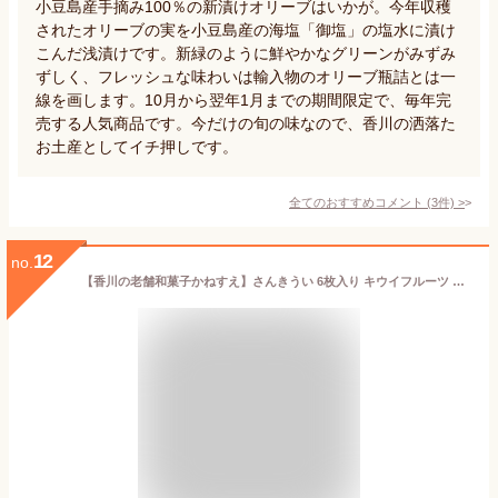
小豆島産手摘み100％の新漬けオリーブはいかが。今年収穫
されたオリーブの実を小豆島産の海塩「御塩」の塩水に漬け
こんだ浅漬けです。新緑のように鮮やかなグリーンがみずみ
ずしく、フレッシュな味わいは輸入物のオリーブ瓶詰とは一
線を画します。10月から翌年1月までの期間限定で、毎年完
売する人気商品です。今だけの旬の味なので、香川の洒落た
お土産としてイチ押しです。
全てのおすすめコメント
(
3
件)
>
12
no.
【香川の老舗和菓子かねすえ】さんきうい 6枚入り キウイフルーツ サブレ お取り寄せ スイーツ グルメ 和菓子 香川県 讃岐 ギフト