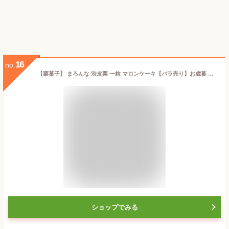
16
no.
【栗菓子】 まろんな 渋皮栗 一粒 マロンケーキ【バラ売り】お歳暮 御歳暮 和風 ケーキ 秋 栗 ラム酒 和菓子 ギフト スイーツ 老舗 香川 高級 お取り寄せ 御祝 お祝い 御供 お供え 詰合せ かわいい 可愛い あんこ 手土産 お菓子 贈り物 セット お試し 誕生日 健康 おいでまい
ショップでみる