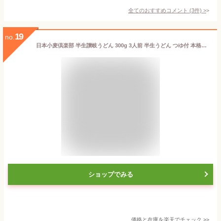
全てのおすすめコメント
(
3
件)
>
19
no.
日本小麦倶楽部 半生讃岐うどん 300g 3人前 半生うどん つゆ付 本格讃岐うどん うどん 讃岐うどん さぬきうどん 贈り物 おみやげ お土産 手土産 お歳暮 ギフト 御歳暮 お歳暮ギフト 御歳暮ギフト 歳暮 プレゼント お取り寄せ 石丸製麺 国産 香川 四国 うどん県 常温 KJ-5
ショップでみる
価格と在庫を
楽天
でチェック
>>