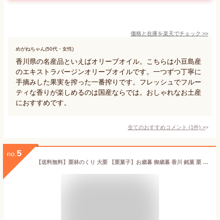
価格と在庫を
楽天
でチェック
>>
めがねちゃん(50代・女性)
香川県の名産品といえばオリーブオイル。こちらは小豆島産
のエキストラバージンオリーブオイルです。一つずつ丁寧に
手摘みした果実を搾った一番搾りです。フレッシュでフルー
ティな香りが楽しめるのは国産ならでは。おしゃれなお土産
におすすめです。
全てのおすすめコメント
(
1
件)
>
5
no.
【送料無料】栗林のくり 大栗 【栗菓子】お歳暮 御歳暮 香川 銘菓 栗 まんじゅう 白あん 饅頭 栗饅頭 和菓子 ギフト スイーツ 老舗 高松 高級 お取り寄せ 御祝 お祝い 御供 お供え かわいい 可愛い あんこ 手土産 お菓子 贈り物 セット 誕生日 プレゼント 健康 りつりん 讃岐