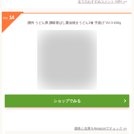
全てのおすすめコメント
(
4
件)
>
14
no.
讃州 うどん県 讃岐香ばし醤油焼きうどん3食 手提げ YU-3 630g
ショップでみる
価格と在庫を
Amazon
でチェック
>>