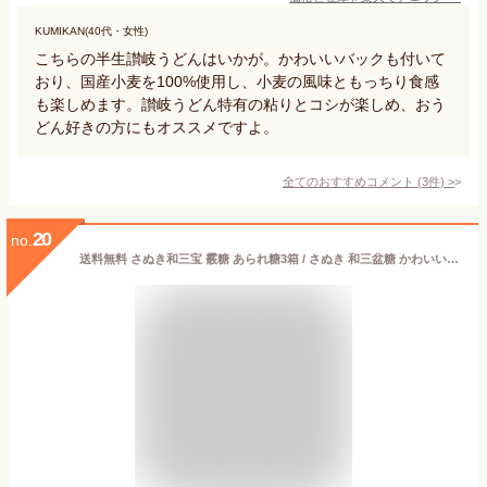
KUMIKAN(40代・女性)
こちらの半生讃岐うどんはいかが。かわいいバックも付いて
おり、国産小麦を100%使用し、小麦の風味ともっちり食感
も楽しめます。讃岐うどん特有の粘りとコシが楽しめ、おう
どん好きの方にもオススメですよ。
全てのおすすめコメント
(
3
件)
>
20
no.
送料無料 さぬき和三宝 霰糖 あられ糖3箱 / さぬき 和三盆糖 かわいい 香川 干菓子 おみやげ お土産 お茶菓子 ギフト お祝い プチギフト プレゼント お茶 お茶会 ティータイム さぬき 和三盆 和菓子 お年賀 ばいこう堂 【売れ筋】ギフト 対応 個包装