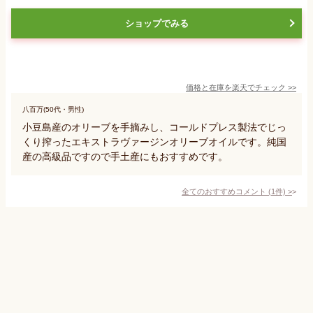
ショップでみる
価格と在庫を
楽天
でチェック
>>
八百万(50代・男性)
小豆島産のオリーブを手摘みし、コールドプレス製法でじっ
くり搾ったエキストラヴァージンオリーブオイルです。純国
産の高級品ですので手土産にもおすすめです。
全てのおすすめコメント
(
1
件)
>