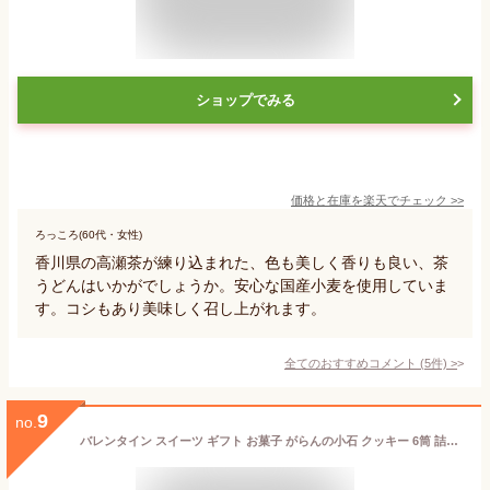
ショップでみる
価格と在庫を
楽天
でチェック
>>
ろっころ(60代・女性)
香川県の高瀬茶が練り込まれた、色も美しく香りも良い、茶
うどんはいかがでしょうか。安心な国産小麦を使用していま
す。コシもあり美味しく召し上がれます。
全てのおすすめコメント
(
5
件)
>
9
no.
バレンタイン スイーツ ギフト お菓子 がらんの小石 クッキー 6筒 詰め合わせ セット 送料無料 モンドセレクション最高金賞受賞 卵不使用◆サクサクほろほろクッキー 人気 プチギフト 誕生日プレゼント 出産祝い 退職祝い お返し お取り寄せ 手土産 会社 挨拶 贈答用 あす楽