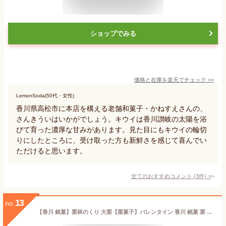
ショップでみる
価格と在庫を
楽天
でチェック
>>
LemonSoda(50代・女性)
香川県高松市に本店を構える老舗和菓子・かねすえさんの、
さんきういはいかがでしょう。キウイは香川讃岐の太陽を浴
びて育った濃厚な甘みがあります。見た目にもキウイの輪切
りにしたところに、受け取った方も新鮮さを感じて喜んでい
ただけると思います。
全てのおすすめコメント
(
3
件)
>
13
no.
【香川 銘菓】栗林のくり 大栗【栗菓子】バレンタイン 香川 銘菓 栗 まんじゅう 白あん 饅頭 栗饅頭 和菓子 ギフト スイーツ 老舗 高級 お取り寄せ 御祝 お祝い 御供 お供え かわいい 可愛い あんこ 手土産 お菓子 贈り物 誕生日 プレゼント 健康 りつりん 讃岐 定番商品