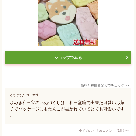
ショップでみる
価格と在庫を
楽天
でチェック
>>
ともぞう(50代・女性)
さぬき和三宝のいぬづくしは、和三盆糖で出来た可愛いお菓
子でパッケージにもわんこが描かれていてとても可愛いです
。
全てのおすすめコメント
(
1
件)
>