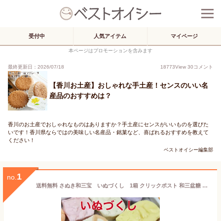
受付中
人気アイテム
マイページ
本ページはプロモーションを含みます
最終更新日：2026/07/18
18773
View
30
コメント
【香川お土産】おしゃれな手土産！センスのいい名
産品のおすすめは？
香川のお土産でおしゃれなものはありますか？手土産にセンスがいいものを選びた
いです！香川県ならではの美味しい名産品・銘菓など、喜ばれるおすすめを教えて
ください！
ベストオイシー編集部
1
no.
送料無料 さぬき和三宝 いぬづくし 1箱 クリックポスト 和三盆糖 かわいい イヌ いぬ 犬 お菓子 香川 おみやげ お土産 名産品 プチギフト ギフト お祝い プレゼント お茶会に ティータイム 和三盆 和菓子 お年賀 干菓子 ばいこう堂 ひな祭り ばいこう堂 ひなまつり