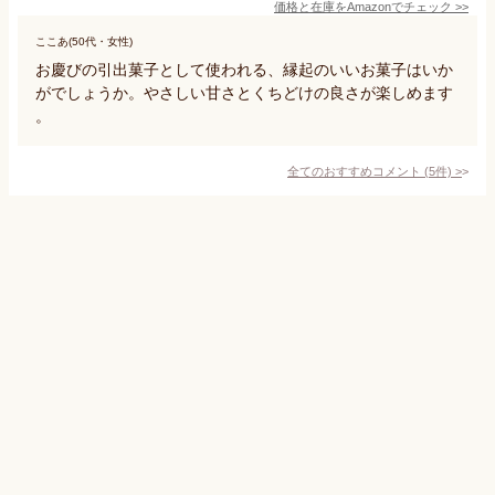
価格と在庫を
Amazon
でチェック
>>
ここあ(50代・女性)
お慶びの引出菓子として使われる、縁起のいいお菓子はいか
がでしょうか。やさしい甘さとくちどけの良さが楽しめます
。
全てのおすすめコメント
(
5
件)
>