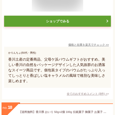
ショップでみる
価格と在庫を
楽天
でチェック
>>
かりんちょ(50代・男性)
香川土産の定番商品、父母ケ浜バウムギフトがおすすめ。美
しい香川の自然をパッケージデザインした人気抜群のお洒落
なスイーツ商品です。個包装タイプのバウムがたっぷり入っ
てしっとりと香ばしい塩キャラメルの風味で格別な美味しさ
楽しめます。
全てのおすすめコメント
(
8
件)
>
18
no.
【送料無料】香川県 おいり 50g×2個 100g 伝統菓子 御菓子 お菓子 讃岐 カップ 誕生日 結婚式 引き出物 入学祝 七五三 出産祝い 初節句 ギフト プレゼントお中元 贈答 ご褒美 ASMR ひな祭り 老人ホーム 介護施設