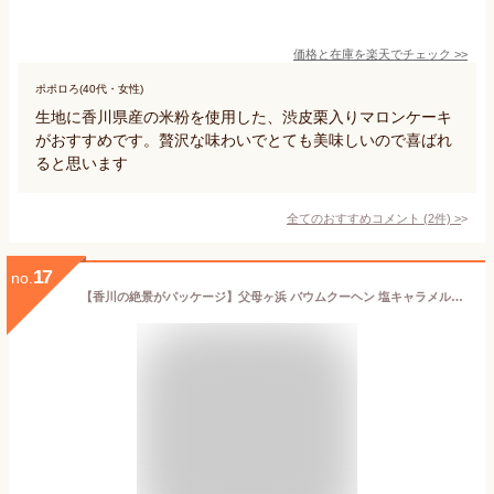
価格と在庫を
楽天
でチェック
>>
ポポロろ(40代・女性)
生地に香川県産の米粉を使用した、渋皮栗入りマロンケーキ
がおすすめです。贅沢な味わいでとても美味しいので喜ばれ
ると思います
全てのおすすめコメント
(
2
件)
>
17
no.
【香川の絶景がパッケージ】父母ヶ浜 バウムクーヘン 塩キャラメル味 6個入×1袋 にがり衞門 瀬戸内 天日塩 おやつ お菓子 個包装 香川県 お取り寄せグルメ スイーツ バウムクーヘン スイーツギフト プレゼント 【四国物産】仁尾興産 クリスマススイーツ