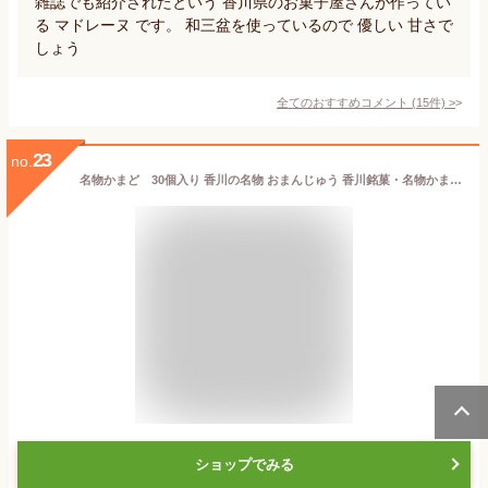
雑誌でも紹介されたという 香川県のお菓子屋さんが作ってい
る マドレーヌ です。 和三盆を使っているので 優しい 甘さで
しょう
全てのおすすめコメント
(
15
件)
>
23
no.
名物かまど 30個入り 香川の名物 おまんじゅう 香川銘菓・名物かまど パイ菓子 香川の名物 人気 おみやげ お盆 お供え 旅行 みやげ 香川 お土産 菓子 ギフト 空港売店 駅売店 【名物かまど30個入】
ショップでみる