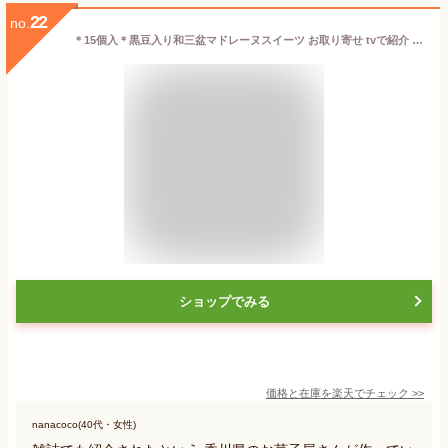
22
no.
＊15個入＊黒豆入り和三盆マドレーヌスイーツ お取り寄せ tvで紹介 雑誌で紹介 マドレーヌ 黒豆 和三盆 四国 香川 お菓子 内祝い 出産祝い 結婚祝い プレゼント プチギフト 誕生日 バースデー
ショップでみる
価格と在庫を
楽天
でチェック
>>
nanacoco(40代・女性)