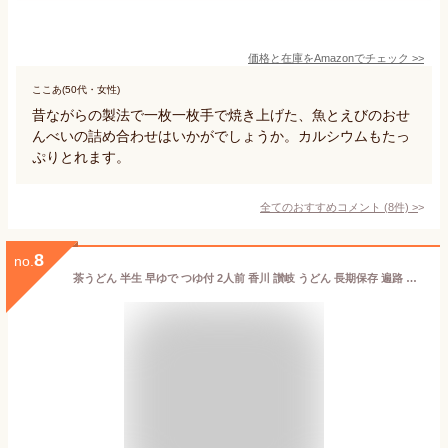
価格と在庫を
Amazon
でチェック
>>
ここあ(50代・女性)
昔ながらの製法で一枚一枚手で焼き上げた、魚とえびのおせ
んべいの詰め合わせはいかがでしょうか。カルシウムもたっ
ぷりとれます。
全てのおすすめコメント
(
8
件)
>
8
no.
茶うどん 半生 早ゆで つゆ付 2人前 香川 讃岐 うどん 長期保存 遍路 土産 国産小麦 民サ麺業