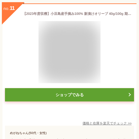
11
no.
【2023年度収穫】小豆島産手摘み100% 新漬けオリーブ 40g/100g 期間限定小豆島オリーブ 塩漬け 浅漬け 海塩 御塩 オリーブ果実 国産 小豆島産 産地直送 大人気 美容 健康 お取り寄せグルメ 香川 オリーブアイランド oliveisland
ショップでみる
価格と在庫を
楽天
でチェック
>>
めがねちゃん(50代・女性)