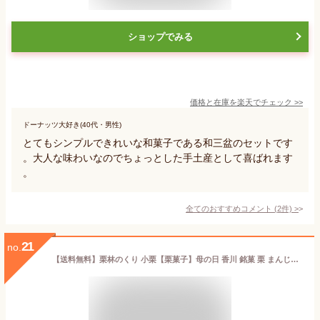
ショップでみる
価格と在庫を
楽天
でチェック
>>
ドーナッツ大好き(40代・男性)
とてもシンプルできれいな和菓子である和三盆のセットです
。大人な味わいなのでちょっとした手土産として喜ばれます
。
全てのおすすめコメント
(
2
件)
>
21
no.
【送料無料】栗林のくり 小栗【栗菓子】母の日 香川 銘菓 栗 まんじゅう 白あん 饅頭 栗饅頭 和菓子 ギフト スイーツ 老舗 高級 お取り寄せ 御祝 お祝い 御供 お供え かわいい 可愛い あんこ 手土産 お菓子 贈り物 セット 誕生日 プレゼント