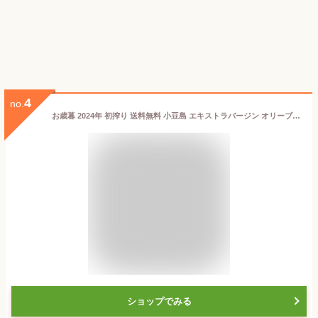
4
no.
お歳暮 2024年 初搾り 送料無料 小豆島 エキストラバージン オリーブオイル 200ml (182g)【限定品】小豆島オリーブオイル 香川県 小豆島産 国産 100％ オリーブ油 フタバ オリーブ 瀬戸内 進物 贈答 帰省 土産 お中元 母の日 父の日 敬老の日 ギフト プレゼント 土産
ショップでみる