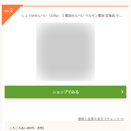
2
no.
しょうゆせんべい（110g）【 醤油せんべい マルキン醤油 宝食品 小豆島 揚げせん しょうゆ せんべい お土産 人気 オリーブ園 】
ショップでみる
価格と在庫を
楽天
でチェック
>>
ころころあい(40代・女性)