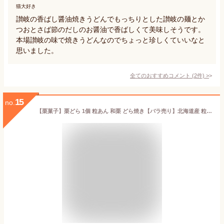
猫大好き
讃岐の香ばし醤油焼きうどんでもっちりとした讃岐の麺とか
つおとさば節のだしのお醤油で香ばしくて美味しそうです。
本場讃岐の味で焼きうどんなのでちょっと珍しくていいなと
思いました。
全てのおすすめコメント
(
2
件)
>
15
no.
【栗菓子】栗どら 1個 粒あん 和栗 どら焼き【バラ売り】北海道産 粒あん 和菓子 ギフト スイーツ 老舗 香川 高松 高級 お取り寄せ 御祝 お祝い 御供 お供え 詰合せ おしゃれ かわいい 可愛い 手土産 お菓子 贈り物 セット お試し 誕生日 プレゼント おいしい