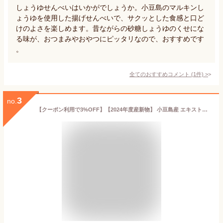
しょうゆせんべいはいかがでしょうか。小豆島のマルキンし
ょうゆを使用した揚げせんべいで、サクッとした食感と口ど
けのよさを楽しめます。昔ながらの砂糖しょうゆのくせにな
る味が、おつまみやおやつにピッタリなので、おすすめです
。
全てのおすすめコメント
(
1
件)
>
3
no.
【クーポン利用で3%OFF】【2024年度産新物】 小豆島産 エキストラバージンオリーブオイル 手摘み 182g 単品 まとめ買い 東洋オリーブ 高級 オリーブオイル 国産 小豆島 100% ギフト 包装 手土産 お礼 お祝い お返し 贈答 贈り物 プレゼント