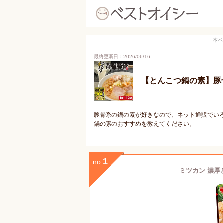
本ペ
最終更新日：2026/06/16
【とんこつ鍋の素】豚
豚骨系の鍋の素が好きなので、ネット通販でい
鍋の素のおすすめを教えてください。
1
no.
ミツカン 濃厚と