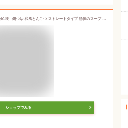
【公式】SUGAKIYA和風とんこつ鍋つゆ1袋 鍋つゆ 和風とんこつ ストレートタイプ 秘伝のスープ 名古屋名物 鍋 寿がきや すがきや
ショップでみる