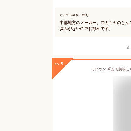
ちょプラ(40代・女性)
中部地方のメーカー、スガキヤのとん
臭みがないのでお勧めです。
全
3
no.
ミツカン 〆まで美味し