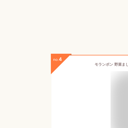
4
no.
モランボン 野菜まし