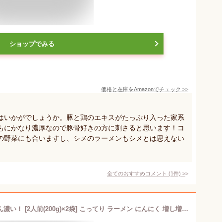
ショップでみる
価格と在庫を
Amazon
でチェック
>>
はいかがでしょうか。豚と鶏のエキスがたっぷり入った家系
もにかなり濃厚なので豚骨好きの方に刺さると思います！コ
の野菜にも合いますし、シメのラーメンもシメとは思えない
全てのおすすめコメント
(
1
件)
>
濃い 濃厚 背脂豚骨スープの素 とことん濃い！ [2人前(200g)×2袋] こってり ラーメン にんにく 増し増し スタミナ プレミアム鍋つゆの素 とんこつ鍋 とんこつラーメン ニンニク鍋【常温便】