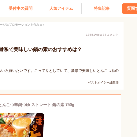
受付中の質問
人気アイテム
特集記事
質問
ージはプロモーションを含みます
13651
View
37
コメント
骨系で美味しい鍋の素のおすすめは？
ろいろ買いたいです。こってりとしていて、濃厚で美味しいとんこつ系の
ベストオイシー編集部
んこつ辛鍋つゆ ストレート 鍋の素 750g