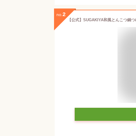
2
no.