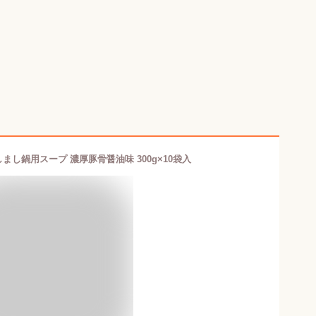
まし鍋用スープ 濃厚豚骨醤油味 300g×10袋入