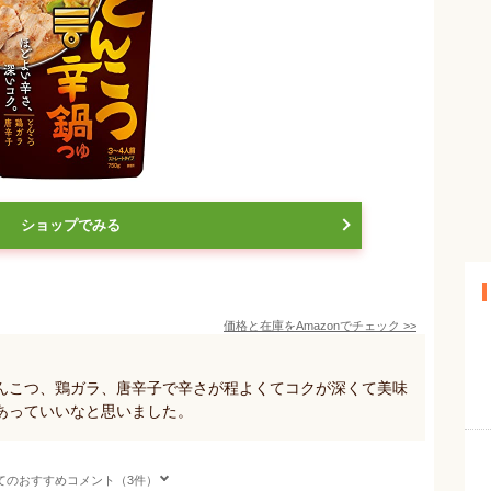
ショップでみる
価格と在庫を
Amazon
でチェック
>>
んこつ、鶏ガラ、唐辛子で辛さが程よくてコクが深くて美味
あっていいなと思いました。
てのおすすめコメント（3件）