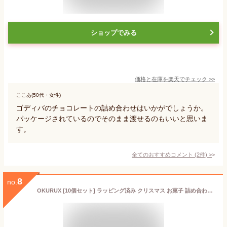
ショップでみる
価格と在庫を
楽天
でチェック
>>
ここあ(50代・女性)
ゴディバのチョコレートの詰め合わせはいかがでしょうか。
パッケージされているのでそのまま渡せるのもいいと思いま
す。
全てのおすすめコメント
(
2
件)
>
8
no.
OKURUX [10個セット] ラッピング済み クリスマス お菓子 詰め合わせ サンタチョコレートボール ゴディバ ナポリタン チョコ CHILLOUT PACK プチギフト サンタチョコボール 個包装 御菓子