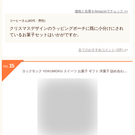
価格と在庫を
Amazon
でチェック
>>
コーヒーさん(40代・男性)
クリスマスデザインのラッピングポーチに既に小分けにされ
ているお菓子セットはいかがですか。
全てのおすすめコメント
(
2
件)
>
15
no.
ヨックモック YOKUMOKU スイーツ お菓子 ギフト 洋菓子 詰め合わせ プレゼント シガール 個包装 アソルティモン ドゥ ノエル 24枚入り