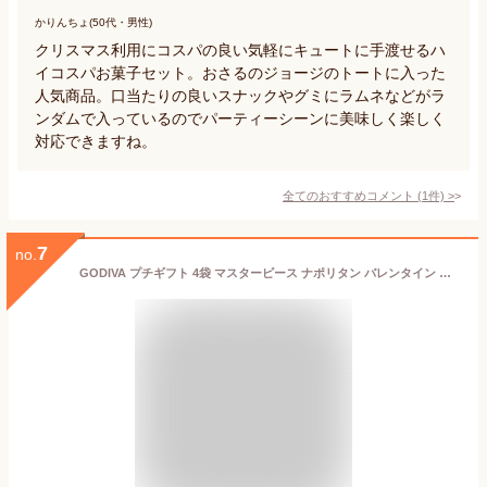
かりんちょ(50代・男性)
クリスマス利用にコスパの良い気軽にキュートに手渡せるハ
イコスパお菓子セット。おさるのジョージのトートに入った
人気商品。口当たりの良いスナックやグミにラムネなどがラ
ンダムで入っているのでパーティーシーンに美味しく楽しく
対応できますね。
全てのおすすめコメント
(
1
件)
>
7
no.
GODIVA プチギフト 4袋 マスターピース ナポリタン バレンタイン チョコレート 義理チョコ ゴディバ 職場 ばらまき 贈り物 プレゼント ギフト 個包装 大量 まとめ買い 贈答用 バレンタイン ホワイトデー