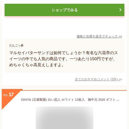
ショップでみる
価格と在庫を
楽天
でチェック
>>
だんごっ鼻
マルセイバターサンドは如何でしょうか？有名な六花亭のス
イーツの中でも人気の商品です。一つあたり150円ですが、
めちゃくちゃ高見えしますよ。
全てのおすすめコメント
(
5
件)
>
17
no.
ISHIYA (石屋製菓) 白い恋人 ホワイト 12枚入 御中元 2026 ギフト プチギフト 北海道 お土産 札幌 スイーツ お菓子 焼き菓子 ラングドシャ 個包装 洋菓子 誕生日 内祝い 退職 お祝い 転勤 お礼 お返し 感謝 銘菓 有名