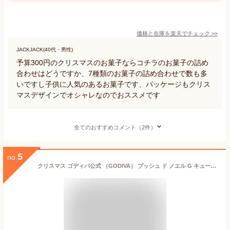
価格と在庫を
楽天
でチェック
>>
JACKJACK(40代・男性)
予算300円のクリスマスのお菓子ならコチラのお菓子の詰め
合わせはどうですか、7種類のお菓子の詰め合わせで数も多
いですし子供に人気のあるお菓子です、パッケージもクリス
マスデザインでオシャレなのでおススメです
全てのおすすめコメント（2件）
5
no.
クリスマス ゴディバ公式 （GODIVA） ブッシュ ド ノエル G キューブ オーナメント（2粒入） チョコレート - 冬ギフト お歳暮