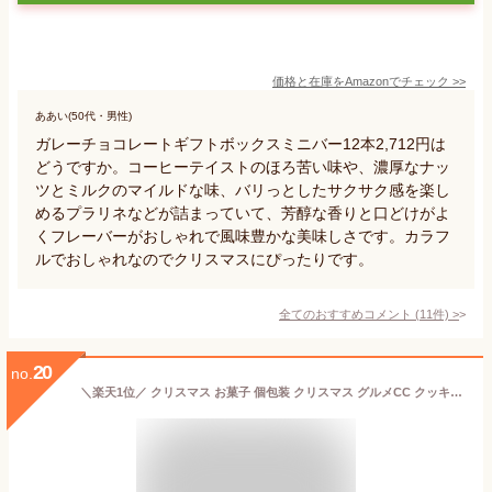
価格と在庫を
Amazon
でチェック
>>
ああい(50代・男性)
ガレーチョコレートギフトボックスミニバー12本2,712円は
どうですか。コーヒーテイストのほろ苦い味や、濃厚なナッ
ツとミルクのマイルドな味、バリっとしたサクサク感を楽し
めるプラリネなどが詰まっていて、芳醇な香りと口どけがよ
くフレーバーがおしゃれで風味豊かな美味しさです。カラフ
ルでおしゃれなのでクリスマスにぴったりです。
全てのおすすめコメント
(
11
件)
>
20
no.
＼楽天1位／ クリスマス お菓子 個包装 クリスマス グルメCC クッキー チョコレート プチギフト お菓子 クリスマス 業務用 クリスマス 子供会 詰め合わせ クリスマス 子供 プチギフト クッキー チョコレート 200円 人気