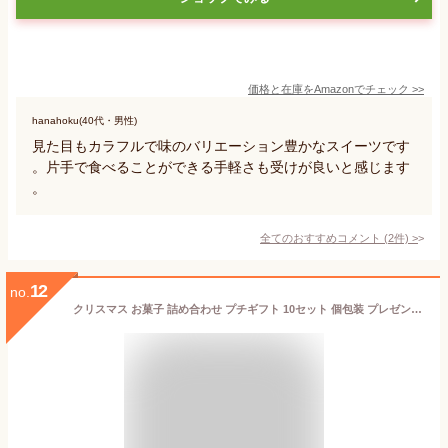
価格と在庫を
Amazon
でチェック
>>
hanahoku(40代・男性)
見た目もカラフルで味のバリエーション豊かなスイーツです
。片手で食べることができる手軽さも受けが良いと感じます
。
全てのおすすめコメント
(
2
件)
>
12
no.
クリスマス お菓子 詰め合わせ プチギフト 10セット 個包装 プレゼント包装済み