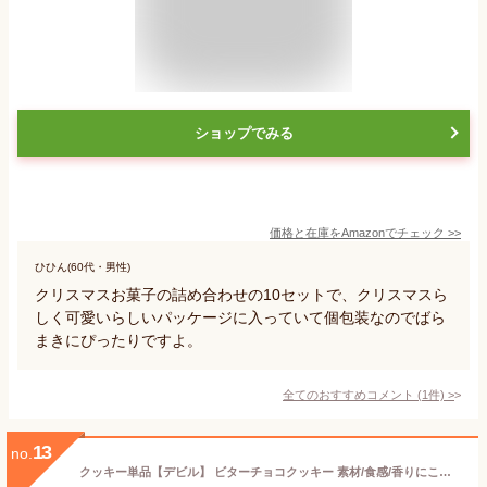
ショップでみる
価格と在庫を
Amazon
でチェック
>>
ひひん(60代・男性)
クリスマスお菓子の詰め合わせの10セットで、クリスマスら
しく可愛いらしいパッケージに入っていて個包装なのでばら
まきにぴったりですよ。
全てのおすすめコメント
(
1
件)
>
13
no.
クッキー単品【デビル】 ビターチョコクッキー 素材/食感/香りにこだわった フランシーズのクッキー 個包装 焼き菓子 1枚/ばら売り SELVICELifeDesign/セルビスライフデザイン