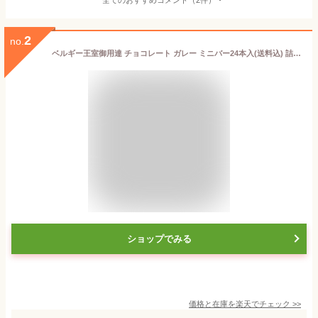
2
no.
ベルギー王室御用達 チョコレート ガレー ミニバー24本入(送料込) 詰め合わせ 父の日ギフト 2026 父の日 早割 スイーツ お菓子 おしゃれ 可愛い 有名 高級 個包装 小分け 会社 職場 退職 祝い 挨拶 内祝い お返し 大量 ばらまき 手土産 誕生日 プレゼント お中元 ギフト
ショップでみる
価格と在庫を
楽天
でチェック
>>