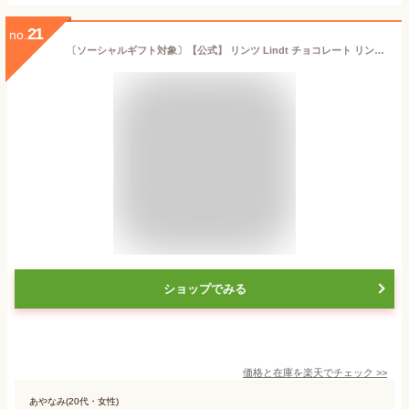
21
no.
〔ソーシャルギフト対象〕【公式】 リンツ Lindt チョコレート リンドール テイスティングセット 16個入｜夏ギフト ギフト 可愛い スイーツ お菓子 おしゃれ 誕生日 手土産 お礼 お返し 家族 プチギフト【レビューキャンペーン対象】
ショップでみる
価格と在庫を
楽天
でチェック
>>
あやなみ(20代・女性)