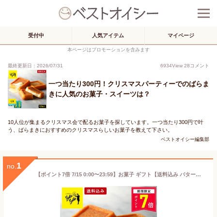
受付中
人気アイテム
マイページ
本ページはプロモーションを含みます
最終更新日：2026/07/31
6934
View
28
コメント
一つ当たり300円！クリスマスパーティーでのばらま
きに人気のお菓子・スイーツは？
10人位が集まるクリスマス会で配るお菓子を探しています。一つ当たり300円で叶
う、ばらまきにおすすめのクリスマスらしいお菓子を教えて下さい。
ベストオイシー編集部
1
no.
【ポイント7倍 7/15 0:00〜23:59】お菓子 ギフト【送料込み バターフィナンシェ12個入】 個包装 スイーツ フィナンシェ 焼き菓子 洋菓子 内祝 お祝 出産祝 お礼 おしゃれ 退職 菓子折り ご挨拶 ギフト バターバトラー お供え お中元 御中元 夏ギフト 暑中見舞い