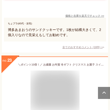
価格と在庫を
楽天
でチェック
>>
ちょプラ(40代・女性)
博多あまおうのサンドクッキーです。1枚が結構大きくて、2
個入りなので見栄えもしてお勧めです。
全てのおすすめコメント
(
18
件)
>
23
no.
＼ポイント10倍！／ お歳暮 お年賀 冬ギフト クリスマス お菓子 スイーツ ギフト プレゼント 2025 あす楽 送料無料『焼き菓子ギフトセット』 お返し お誕生日 内祝い 結婚内祝い 出産内祝い お祝い 洋菓子 詰め合わせ スイーツセット 個包装 日時指定 常温