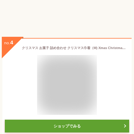
4
no.
クリスマス お菓子 詰め合わせ クリスマス巾着（M) Xmas Christmas プレゼント 町内会 子ども会 子供会 PTA パーティ 大量購入
ショップでみる