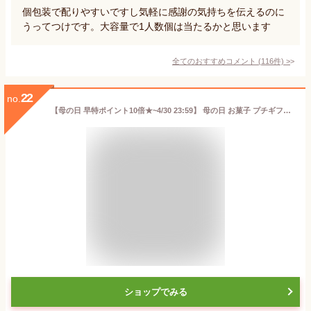
個包装で配りやすいですし気軽に感謝の気持ちを伝えるのに
うってつけです。大容量で1人数個は当たるかと思います
全てのおすすめコメント
(
116
件)
>
22
no.
【母の日 早特ポイント10倍★~4/30 23:59】 母の日 お菓子 プチギフト 個包装 クッキー かわいい ｜ 博多風美庵 あまおうサンドクッキー 2個入 【0】 宅急便発送 Pgift
ショップでみる