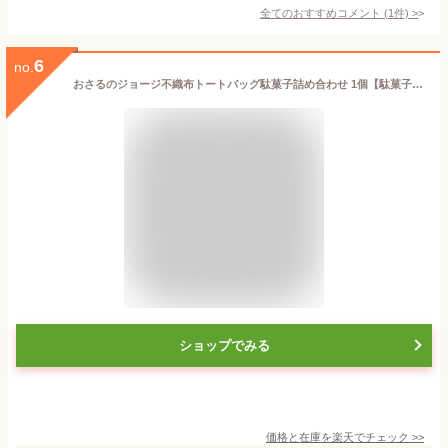
全てのおすすめコメント
(
1
件)
>
6
no.
おさるのジョージ不織布トートバッグ駄菓子詰め合わせ 1個【駄菓子 通販 おやつ 子供会 景品 お祭り くじ引き 縁日】
ショップでみる
価格と在庫を
楽天
でチェック
>>