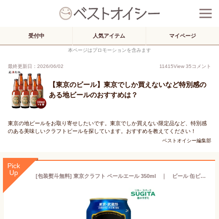
受付中
人気アイテム
マイページ
本ページはプロモーションを含みます
最終更新日：2026/06/02
11415
View
35
コメント
【東京のビール】東京でしか買えないなど特別感の
ある地ビールのおすすめは？
東京の地ビールをお取り寄せしたいです。東京でしか買えない限定品など、特別感
のある美味しいクラフトビールを探しています。おすすめを教えてください！
ベストオイシー編集部
Pick
Up
[包装熨斗無料] 東京クラフト ペールエール 350ml ｜ ビール 缶ビール サントリー マンダリーナババリアホップ 一部使用 武蔵野 ペールエール tokyo craft クラフトビール