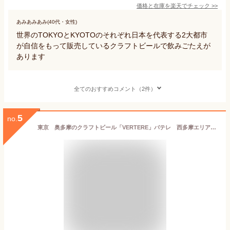
価格と在庫を
楽天
でチェック
>>
あみあみあみ(40代・女性)
世界のTOKYOとKYOTOのそれぞれ日本を代表する2大都市
が自信をもって販売しているクラフトビールで飲みごたえが
あります
全てのおすすめコメント（2件）
5
no.
東京 奥多摩のクラフトビール「VERTERE」バテレ 西多摩エリア限定6本セットErato（エラトー)／Coffea (コフィア)