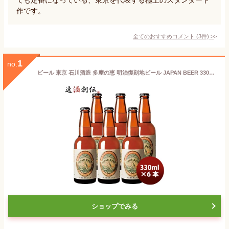
作です。
全てのおすすめコメント
(
3
件)
>
1
no.
ビール 東京 石川酒造 多摩の恵 明治復刻地ビール JAPAN BEER 330ml 6本 クラフトビール お酒 父の日 ギフト
ショップでみる