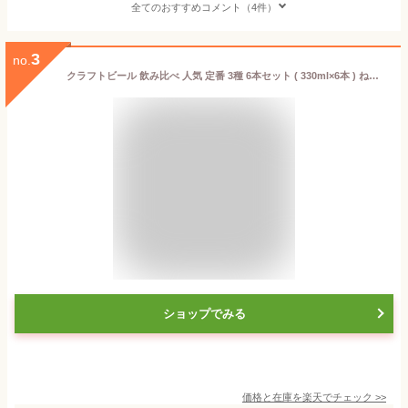
全てのおすすめコメント（4件）
3
no.
クラフトビール 飲み比べ 人気 定番 3種 6本セット ( 330ml×6本 ) ねこぱんち しろねこぱんち ベクターペールエール 飲み比べ ギフト メーカー直送 東京 地ビール 詰め合わせ ギフト 誕生日 プレゼント 贈り物 かわいい 猫ビール プレゼント ラッピング クール便 送料無料
ショップでみる
価格と在庫を
楽天
でチェック
>>