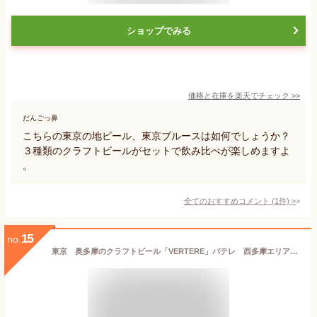
ショップでみる
価格と在庫を
楽天
でチェック
>>
だんごっ鼻
こちらの東京の地ビール、東京ブルースは如何でしょうか？
３種類のクラフトビールがセットで飲み比べが楽しめますよ
。
全てのおすすめコメント
(
1
件)
>
15
no.
東京 奥多摩のクラフトビール「VERTERE」バテレ 西多摩エリア限定6本セットErato（エラトー)／Coffea (コフィア)