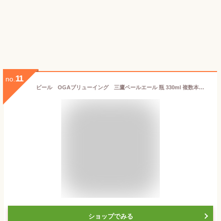
11
no.
ビール OGAブリューイング 三鷹ペールエール 瓶 330ml 複数本ラッピング・熨斗不可 クール便 (04017) 東京都 beer(66-7)
ショップでみる