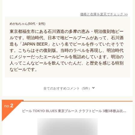
価格と在庫を
楽天
でチェック
>>
めがねちゃん(50代・女性)
東京都福生市にある石川酒造の多摩の恵み・明治復刻地ビー
ルです。明治時代、日本で地ビールブームがあって、石川酒
造も「JAPAN BEER」という名でビールを作っていたそうで
す。こちらはその復刻版。当時のラベルを再現し、明治時代
にメジャーだったエールビールを瓶詰めしています。明治の
人ってこんなビールを飲んでいたんだ、と歴史を感じる特別
なビールです。
全てのおすすめコメント（5件）
2
no.
ビール TOKYO BLUES 東京ブルース クラフトビール 3種3本飲み比べセット ギフトボックス入り お酒 新生活 入学祝い 卒業祝い 就職祝い 進学祝い