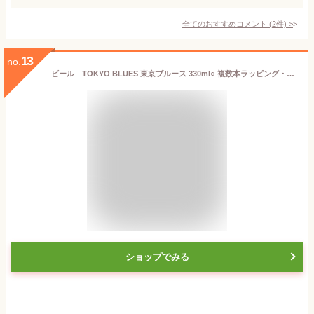
全てのおすすめコメント
(
2
件)
>
13
no.
ビール TOKYO BLUES 東京ブルース 330ml○ 複数本ラッピング・熨斗不可 (03958)(ca) 東京都 beer(76-4)
ショップでみる