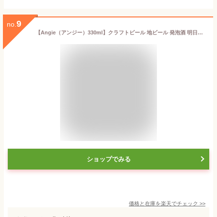
9
no.
【Angie（アンジー）330ml】クラフトビール 地ビール 発泡酒 明日葉 ライトエール 東京の島 伊豆諸島 神津島 お土産 ギフト
ショップでみる
価格と在庫を
楽天
でチェック
>>