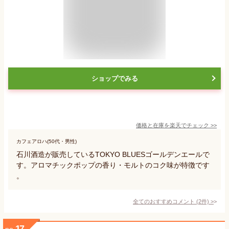
ショップでみる
価格と在庫を
楽天
でチェック
>>
カフェアロハ(50代・男性)
石川酒造が販売しているTOKYO BLUESゴールデンエールで
す。アロマチックポップの香り・モルトのコク味が特徴です
。
全てのおすすめコメント
(
2
件)
>
17
no.