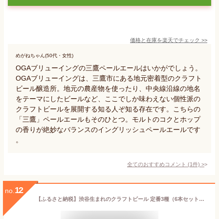
価格と在庫を
楽天
でチェック
>>
めがねちゃん(50代・女性)
OGAブリューイングの三鷹ペールエールはいかがでしょう。
OGAブリューイングは、三鷹市にある地元密着型のクラフト
ビール醸造所。地元の農産物を使ったり、中央線沿線の地名
をテーマにしたビールなど、ここでしか味わえない個性派の
クラフトビールを展開する知る人ぞ知る存在です。こちらの
「三鷹」ペールエールもそのひとつ。モルトのコクとホップ
の香りが絶妙なバランスのイングリッシュペールエールです
。
全てのおすすめコメント
(
1
件)
>
12
no.
【ふるさと納税】渋谷生まれのクラフトビール 定番3種（6本セット） 東京都 渋谷区 飲料 ビール アルコール セット おまかせ お楽しみ 瓶ビール ドリンク お取り寄せ 晩酌 宅飲み BBQ 送料無料