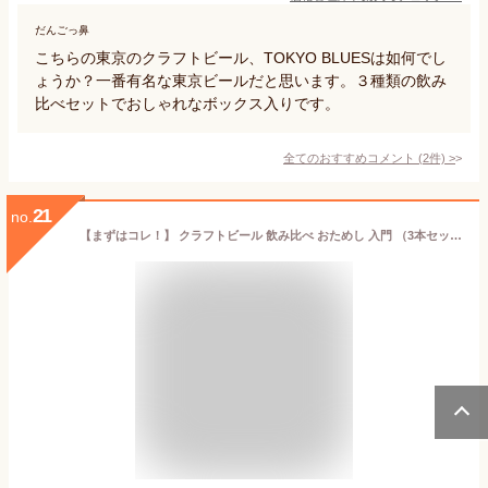
だんごっ鼻
こちらの東京のクラフトビール、TOKYO BLUESは如何でし
ょうか？一番有名な東京ビールだと思います。３種類の飲み
比べセットでおしゃれなボックス入りです。
全てのおすすめコメント
(
2
件)
>
21
no.
【まずはコレ！】 クラフトビール 飲み比べ おためし 入門 （3本セット） 訳あり 缶ビール (※伝票箱直貼り ギフト 未対応 ) ねこぱんち ベクターペールエール しろねこぱんち 東京 地ビール 自分用 猫ビール おしゃれ お酒 詰め合わせ 白ビール ご褒美 国産ビール 送料無料