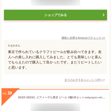
ショップでみる
価格と在庫を
Amazon
でチェック
>>
たなかさん
東京で作られているクラフトビールが飲み比べできます。友
人への差し入れに購入してみました。とても美味しいと喜ん
でもらえたので購入して良かったです。またリピートしたい
と思います。
全てのおすすめコメント
(
1
件)
>
19
no.
BEER MEDEL ビアメーデル東京 ビール 3種6本セットredgrapes white paleale クラフトビール 地ビール ビールギフト ギフト 贈り物 東京の地ビール 330ml×6本