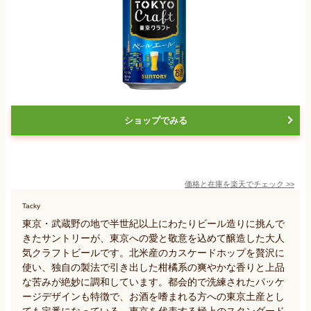
ショップでみる
価格と在庫を
楽天
でチェック
>>
Tacky
東京・武蔵野の地で半世紀以上にわたりビール造りに挑んで
きたサントリーが、東京への愛と敬意を込めて醸造した大人
気クラフトビールです。北米産のカスケードホップを贅沢に
使い、独自の製法で引き出した柑橘系の爽やかな香りと上品
な苦みが絶妙に調和しています。都会的で洗練されたパッケ
ージデザインも特徴で、お酒を嗜まれる方への東京土産とし
ても定番になっている、東京を代表する極上のスタンダード