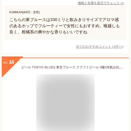
価格と在庫を
楽天
でチェック
>>
KUMIKAN(40代・女性)
こちらの東ブルースは330ミリと飲みきりサイズでアロマ感
のあるホップでフルーティーで女性にもおすすめ。喉越しも
良く、柑橘系の爽やかな香りもいいですね
全てのおすすめコメント
(
1
件)
>
14
no.
ビール TOKYO BLUES 東京ブルース クラフトビール 3種3本飲み比べセット ギフトボックス入り お酒