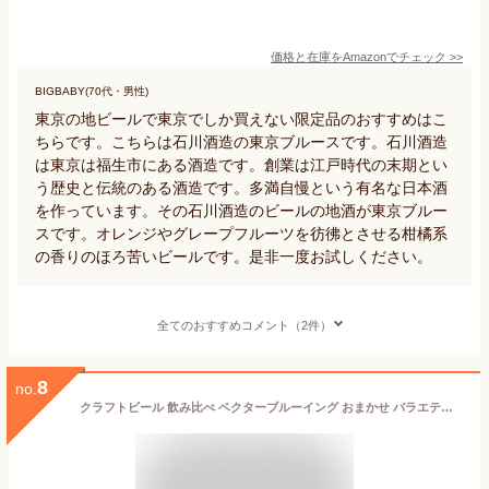
価格と在庫を
Amazon
でチェック
>>
BIGBABY(70代・男性)
東京の地ビールで東京でしか買えない限定品のおすすめはこ
ちらです。こちらは石川酒造の東京ブルースです。石川酒造
は東京は福生市にある酒造です。創業は江戸時代の末期とい
う歴史と伝統のある酒造です。多満自慢という有名な日本酒
を作っています。その石川酒造のビールの地酒が東京ブルー
スです。オレンジやグレープフルーツを彷彿とさせる柑橘系
の香りのほろ苦いビールです。是非一度お試しください。
全てのおすすめコメント（2件）
8
no.
クラフトビール 飲み比べ ベクターブルーイング おまかせ バラエティセット 330ml ビール 6種 6本 ギフト 東京 おしゃれ ご当地ビール 地ビール 詰め合わせ かわいい ねこ デザイン 猫好き プレゼント おすすめ オシャレ 贈り物 敬老の日 ビールギフト包装 あす楽 送料無料