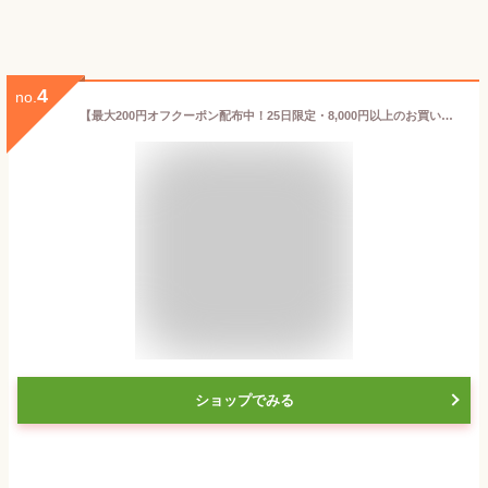
4
no.
【最大200円オフクーポン配布中！25日限定・8,000円以上のお買い物で利用可】ビール 東京×京都 世界のTOKYO×KYOTO クラフトビール 4種4本 飲み比べセット 瓶 お酒 父の日 ギフト
ショップでみる