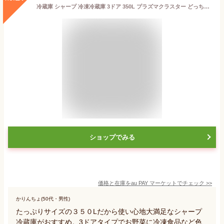
冷蔵庫 シャープ 冷凍冷蔵庫 3ドア 350L プラズマクラスター どっちもドア ガラスドア SJ-GW35F-R 300リットル〜 2〜3人向け 家電 キッチ
ショップでみる
価格と在庫を
au PAY マーケット
でチェック
>>
かりんちょ(50代・男性)
たっぷりサイズの３５０Lだから使い心地大満足なシャープ
冷蔵庫がおすすめ。3ドアタイプでお野菜に冷凍食品など色