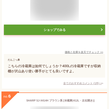
ショップでみる
価格と在庫を
楽天
でチェック
>>
だんごっ鼻
こちらの冷蔵庫は如何でしょうか？400Lの冷蔵庫ですが収納
棚が沢山あり使い勝手がとても良いですよ。
全てのおすすめコメント
(
1
件)
>
6
no.
SHARP SJ-X414H ブラウン系 [冷蔵庫(412L・左右開き)]