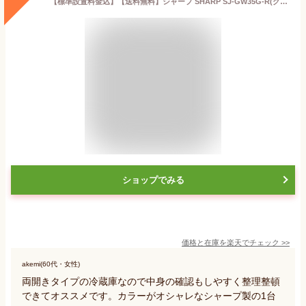
【標準設置料金込】【送料無料】シャープ SHARP SJ-GW35G-R(グラデーションレッド) 3ドア冷蔵庫 両開き 350L SJGW35GR[代引・リボ・分割・ボーナス払い不可]
ショップでみる
価格と在庫を
楽天
でチェック
>>
akemi(60代・女性)
両開きタイプの冷蔵庫なので中身の確認もしやすく整理整頓
できてオススメです。カラーがオシャレなシャープ製の1台