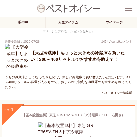
受付中
人気アイテム
マイページ
本ページはプロモーションを含みます
最終更新日：2026/07/29
2454
View
16
コメント
【大型冷蔵庫】ちょっと大きめの冷蔵庫を買いた
い！300～400リットルでおすすめを教えて！
うちの冷蔵庫が古くなってきたので、新しい冷蔵庫に買い替えたいと思います。300
～400リットルの容量が入るもので、おしゃれで便利な冷蔵庫のおすすめを教えてく
ださい。
ベストオイシー編集部
1
no.
【基本設置無料】東芝 GR-T36SV-ZH 3ドア冷蔵庫 (356L・右開き) アッシュグレージュ【時間指定不可】(※配送先により納期が前後する可能性がございます)【納期目安：約2〜4週間】