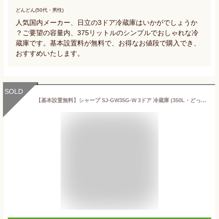
どんどん(50代・男性)
人気国内メーカー、日立の3ドア冷蔵庫はいかがでしょうか
？ご要望の容量内、375リットルのシンプルでおしゃれな冷
蔵庫です。基本設置料が無料で、お得なお値段で購入でき、
おすすめいたします。
SOLD
【基本設置無料】シャープ SJ-GW35G-W 3ドア 冷蔵庫 (350L・どっちもドア) ホワイト系【時間指定不可】(※配送先により納期が前後する可能性がございます)【納期目安：約3〜5週間】