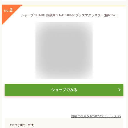
2
no.
シャープ SHARP 冷蔵庫 SJ-AF50H-R プラズマクラスター(幅68.5cm) 502L ガラスドア/電動フレンチドア(観音開き) メガフリーザー 6ドア グラデーションレッド
ショップでみる
価格と在庫を
Amazon
でチェック
>>
クロス(50代・男性)