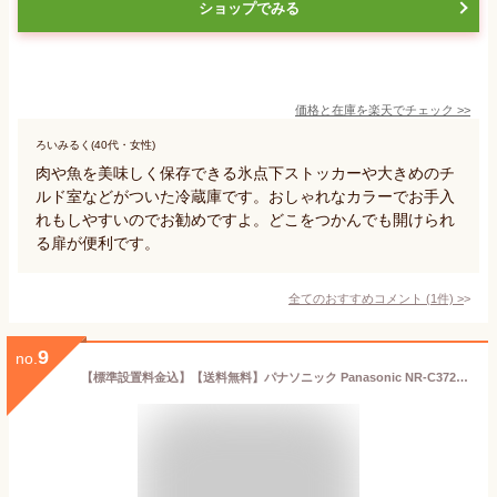
ショップでみる
価格と在庫を
楽天
でチェック
>>
ろいみるく(40代・女性)
肉や魚を美味しく保存できる氷点下ストッカーや大きめのチ
ルド室などがついた冷蔵庫です。おしゃれなカラーでお手入
れもしやすいのでお勧めですよ。どこをつかんでも開けられ
る扉が便利です。
全てのおすすめコメント
(
1
件)
>
9
no.
【標準設置料金込】【送料無料】パナソニック Panasonic NR-C372N-N(グレイスゴールド) 3ドア冷蔵庫 右開き 365L NRC372NN[代引・リボ・分割・ボーナス払い不可]