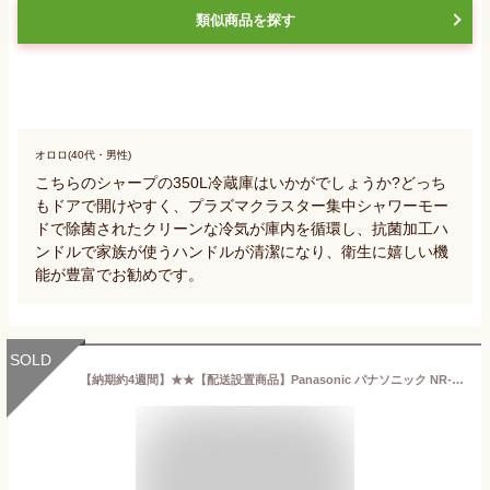
類似商品を探す
オロロ(40代・男性)
こちらのシャープの350L冷蔵庫はいかがでしょうか?どっち
もドアで開けやすく、プラズマクラスター集中シャワーモー
ドで除菌されたクリーンな冷気が庫内を循環し、抗菌加工ハ
ンドルで家族が使うハンドルが清潔になり、衛生に嬉しい機
能が豊富でお勧めです。
SOLD
【納期約4週間】★★【配送設置商品】Panasonic パナソニック NR-C372NL-W 3ドアスリム冷凍冷蔵庫 (365L・左開き) グレイスホワイト NRC372N「300L〜499L」