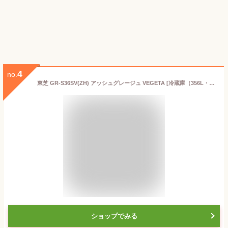
4
no.
東芝 GR-S36SV(ZH) アッシュグレージュ VEGETA [冷蔵庫（356L・右開き）]
ショップでみる