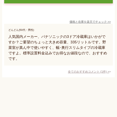
価格と在庫を
楽天
でチェック
>>
どんどん(50代・男性)
人気国内メーカー、パナソニックの3ドア冷蔵庫はいかがで
すか？ご要望のちょっと大きめ容量、335リットルです。野
菜室が真ん中で使いやすく、幅･奥行スリムタイプの冷蔵庫
ですよ。標準設置料金込みでお得なお値段なので、おすすめ
です。
全てのおすすめコメント
(
1
件)
>