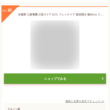
10
no.
冷蔵庫 三菱電機 大型 5ドア 517L フレンチドア 観音開き 幅65cm クリスタルホワイト 置けるスマート大容量 WXシリーズ MR-WX52F-W
ショップでみる
価格と在庫を
楽天
でチェック
>>
だんごっ鼻