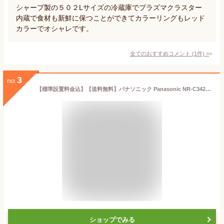
シャープ製の５０２Lサイズの冷蔵庫でプラズマクラスター
内蔵で食材も新鮮に保つことができてカラーリングもレッド
カラーでオシャレです。
全てのおすすめコメント
(
1
件)
>
3
no.
【標準設置料金込】【送料無料】パナソニック Panasonic NR-C342C-W(グレイスホワイト) 3ドア冷蔵庫 右開き 335L NRC342CW[代引・リボ・分割・ボーナス払い不可]
ショップでみる