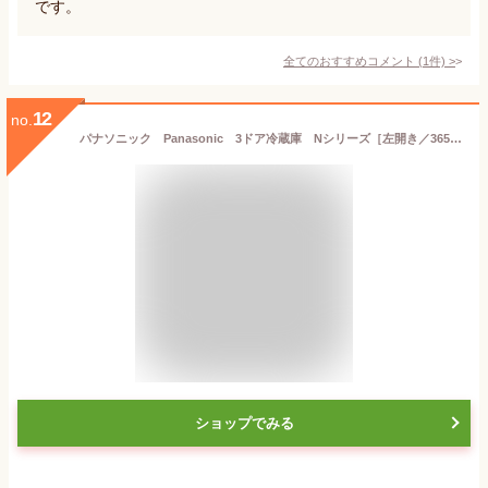
です。
全てのおすすめコメント
(
1
件)
>
12
no.
パナソニック Panasonic 3ドア冷蔵庫 Nシリーズ［左開き／365L］ NR-C372NL-W グレイスホワイト（標準設置無料）
ショップでみる