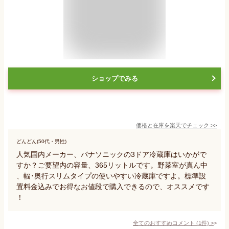
ショップでみる
価格と在庫を
楽天
でチェック
>>
どんどん(50代・男性)
人気国内メーカー、パナソニックの3ドア冷蔵庫はいかがで
すか？ご要望内の容量、365リットルです。野菜室が真ん中
、幅･奥行スリムタイプの使いやすい冷蔵庫ですよ。標準設
置料金込みでお得なお値段で購入できるので、オススメです
！
全てのおすすめコメント
(
1
件)
>