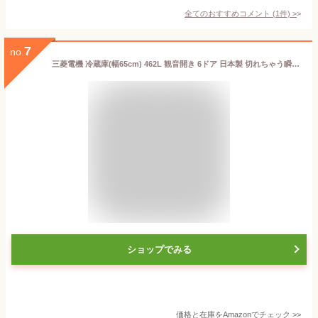
全てのおすすめコメント
(
1
件)
>
7
no.
三菱電機 冷蔵庫(幅65cm) 462L 観音開き 6ドア 日本製 切れちゃう瞬冷凍 コンパクト大容量 MR-R46E-W
ショップでみる
価格と在庫を
Amazon
でチェック
>>