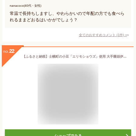
nanacoco(40代・女性)
常温で長持ちしますし、やわらかいので年配の方でも食べら
れるままどおるはいかがでしょう？
全てのおすすめコメント
(
1
件)
>
22
no.
【ふるさと納税】士幌町の小豆「エリモショウズ」使用 大手饅頭伊部屋の大手まんぢゅう10個入り まんじゅう 饅頭 北海道 北海道産 小豆 あずき 岡山 国産 デザート スイーツ 贈り物 ギフト おすすめ プチギフト ふるさと 詰合 詰め合わせ 乳製品 送料無料 十勝 士幌町 6000円
ショップでみる