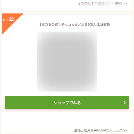
全てのおすすめコメント
(
6
件)
>
21
no.
【三万石公式】チョコままどおる6個入 工場直送
ショップでみる
価格と在庫を
Amazon
でチェック
>>