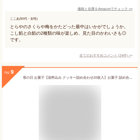
価格と在庫を
Amazon
でチェック
>>
ここあ(50代・女性)
とらやのさくらや梅をかたどった最中はいかがでしょうか。
こし餡と白餡の2種類の味が楽しめ、見た目のかわいさも◎
です。
全てのおすすめコメント
(
24
件)
>
9
no.
母の日 お菓子【送料込み クッキー詰め合わせ20枚入】お菓子 詰め合わせ ギフト 個包装 クッキー ラングドシャ チーズ 焼き菓子 洋菓子 プレゼント 内祝い お返し お祝い お礼 職場 退職 ご挨拶 菓子折り 東京 お土産 手土産 人気 おすすめ おかし 東京ミルクチーズ工場