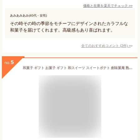
価格と在庫を
楽天
でチェック
>>
あみあみあみ(40代・女性)
その時その時の季節をモチーフにデザインされたカラフルな
和菓子を届けてくれます。高級感もあり喜ばれます。
全てのおすすめコメント
(
2
件)
>
5
no.
和菓子 ギフト お菓子 ギフト 和スイーツ スイートポテト 創味菓庵 熟成蒸し芋スイートポテト 6個 スイーツ 洋菓子