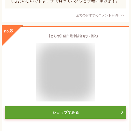
てもおいしいですよ。手で持ってパクッと手軽に頂けます。
全てのおすすめコメント
(
6
件)
>
8
no.
【とらや】紅白最中詰合せ(12個入)
ショップでみる