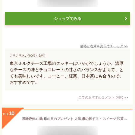
ショップでみる
価格と在庫を
楽天
でチェック
>>
ころころあい(40代・女性)
東京ミルクチーズ工場のクッキーはいかがでしょうか。濃厚
なチーズの味とチョコレートの甘さのバランスがよくて、と
ても美味しいです。コーヒー、紅茶、日本茶にも合うので、
おすすめです。
全てのおすすめコメント
(
4
件)
>
10
no.
風味絶佳.山陰 母の日のプレゼント 人気 母の日ギフト スイーツ 和菓子 四季の十二撰 ひとくち上生菓子詰合せ（風呂敷包み） 春季限定 お菓子 高級 食べ物 50代 60代 70代 80代