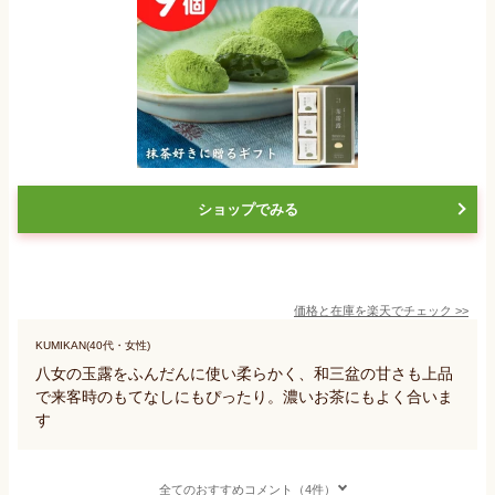
ショップでみる
価格と在庫を
楽天
でチェック
>>
KUMIKAN(40代・女性)
八女の玉露をふんだんに使い柔らかく、和三盆の甘さも上品
で来客時のもてなしにもぴったり。濃いお茶にもよく合いま
す
全てのおすすめコメント（4件）