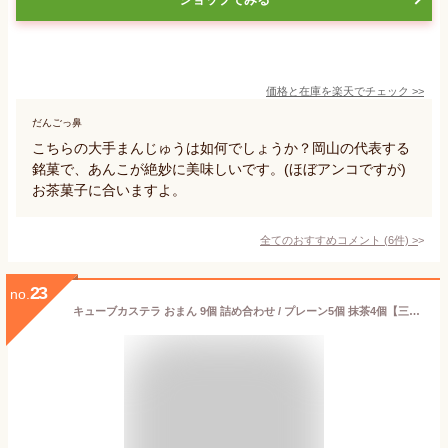
価格と在庫を
楽天
でチェック
>>
だんごっ鼻
こちらの大手まんじゅうは如何でしょうか？岡山の代表する
銘菓で、あんこが絶妙に美味しいです。(ほぼアンコですが)
お茶菓子に合いますよ。
全てのおすすめコメント
(
6
件)
>
23
no.
キューブカステラ おまん 9個 詰め合わせ / プレーン5個 抹茶4個【三源庵】プレゼント プチギフト お歳暮 ギフト 無添加 お菓子 和菓子 お取り寄せ お中元 小分け 個包装 贈り物 人気 美味しい おやつ 敬老の日 誕生日 記念日 京都