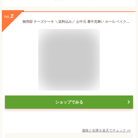
2
no.
御用邸 チーズケーキ ＼送料込み／ お中元 暑中見舞い ホール ベイクド ケーキ 焼き菓子 濃厚 クリームチーズ 米粉 スイーツ お取り寄せ 贈答 ギフト 洋菓子 那須 内祝 誕生日 お礼 【 チーズガーデン 】
ショップでみる
価格と在庫を
楽天
でチェック
>>