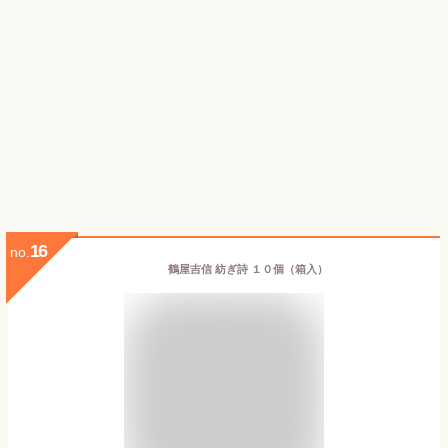
16
no.
鶴屋吉信 紡ぎ詩 １０個（箱入）