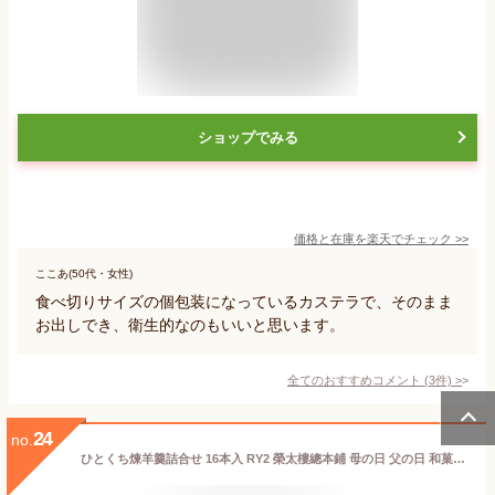
ショップでみる
価格と在庫を
楽天
でチェック
>>
ここあ(50代・女性)
食べ切りサイズの個包装になっているカステラで、そのまま
お出しでき、衛生的なのもいいと思います。
全てのおすすめコメント
(
3
件)
>
24
no.
ひとくち煉羊羹詰合せ 16本入 RY2 榮太樓總本鋪 母の日 父の日 和菓子 ギフト おしゃれ 手土産 あんこ 老舗 高級スイーツ お取り寄せ 入学祝 送別祝 卒業祝 お祝い返し 内祝い 日本橋 2026