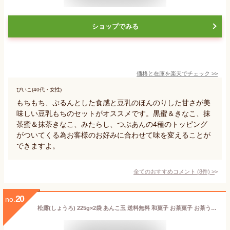
ショップでみる
価格と在庫を
楽天
でチェック
>>
ぴいこ(40代・女性)
もちもち、ぷるんとした食感と豆乳のほんのりした甘さが美
味しい豆乳もちのセットがオススメです。黒蜜＆きなこ、抹
茶蜜＆抹茶きなこ、みたらし、つぶあんの4種のトッピング
がついてくる為お客様のお好みに合わせて味を変えることが
できますよ。
全てのおすすめコメント
(
8
件)
>
20
no.
松露(しょうろ) 225g×2袋 あんこ玉 送料無料 和菓子 お茶菓子 お茶うけ あんこ あん玉 一口サイズ 母の日 父の日 敬老の日 御中元 御歳暮 御年始 御年賀 メール便