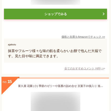
ショップでみる
価格と在庫を
Amazon
でチェック
>>
ajakoiu
抹茶やフルーツ様々な味の餡を柔らかいお餅で包んだ大福で
す。見た目や味に満足できます。
全てのおすすめコメント
(
4
件)
>
15
no.
富久屋 花園 (小) 季節のゼリーや落雁の詰め合せ 京菓子20個入り 進物 京都 和菓子 ギフトメッセージ対応 (包装のみ 1個)