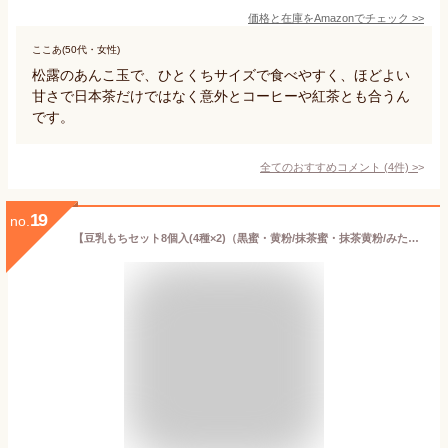
価格と在庫を
Amazon
でチェック
>>
ここあ(50代・女性)
松露のあんこ玉で、ひとくちサイズで食べやすく、ほどよい
甘さで日本茶だけではなく意外とコーヒーや紅茶とも合うん
です。
全てのおすすめコメント
(
4
件)
>
19
no.
【豆乳もちセット8個入(4種×2)（黒蜜・黄粉/抹茶蜜・抹茶黄粉/みたらし/つぶあん）BTVT】(送料込）ギフト 和菓子 ヘルシー 健康 ローカロリー プレゼント お取り寄せ グルメ 甘くない 敬老の日 母の日 父の日 観光地応援