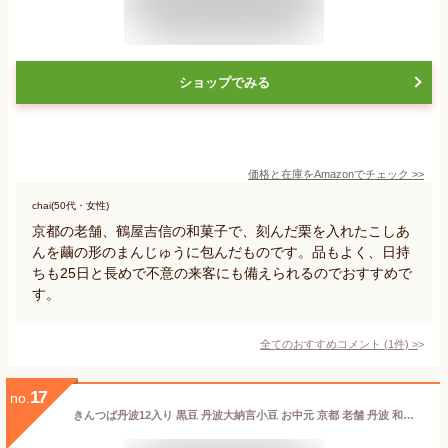
ショップでみる
価格と在庫を
Amazon
でチェック
>>
chai(50代・女性)
京都の老舗、鶴屋吉信の和菓子で、刻んだ栗を入れたこしあ
んを繭の形のまんじゅうに包んだものです。品もよく、日持
ちも25日と長めで不意の来客にも備えられるのでおすすめで
す。
全てのおすすめコメント
(
1
件)
>
17
no.
きんつば丹波12入り 黒豆 丹波大納言小豆 お中元 京都 老舗 丹波 和菓子 誕生日 お茶請け 茶菓子 人気 手焼き サービスエリアで人気 レビュー お歳暮 敬老の日ギフト