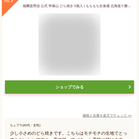
7
no.
福壽堂秀信 公式 帝塚山 どら焼き 5個入 | もちもち生食感 北海道十勝産雅 自家製餡 粒餡 和菓子 和スイーツ 大阪土産 個包装 ギフト お取り寄せ 誕生日祝い 御祝 内祝
ショップでみる
価格と在庫を
楽天
でチェック
>>
ちょプラ(40代・女性)
少し小さめのどら焼きです。こちらはモチモチの生地でとっ