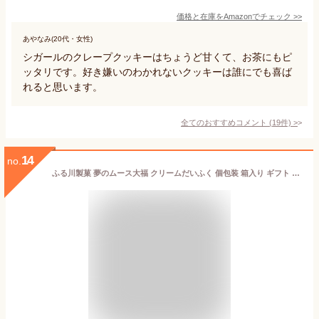
価格と在庫を
Amazon
でチェック
>>
あやなみ(20代・女性)
シガールのクレープクッキーはちょうど甘くて、お茶にもピ
ッタリです。好き嫌いのわかれないクッキーは誰にでも喜ば
れると思います。
全てのおすすめコメント
(
19
件)
>
14
no.
ふる川製菓 夢のムース大福 クリームだいふく 個包装 箱入り ギフト 苺 栗 ラズベリー ブルーベリー 抹茶 桃 (6種類, 6個入り)