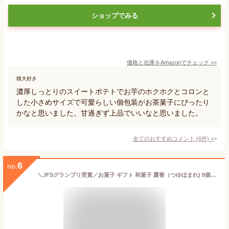
ショップでみる
価格と在庫を
Amazon
でチェック
>>
猫大好き
濃厚しっとりのスイートポテトでお芋のホクホクとコロンと
した小さめサイズで可愛らしい個包装がお茶菓子にぴったり
かなと思いました。甘過ぎず上品でいいなと思いました。
全てのおすすめコメント
(
6
件)
>
6
no.
＼JFSグランプリ受賞／お菓子 ギフト 和菓子 露誉（つゆほまれ) 8個入り 饅頭 お茶まんじゅう まんじゅう 個包装 詰め合わせ ギフト 八女抹茶 抹茶饅頭 抹茶和菓子 お茶菓子 和菓子 抹茶 抹茶スイーツ ギフト 贈り物 お土産