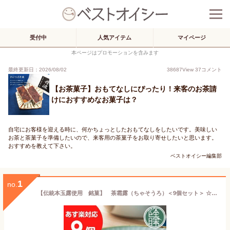
受付中
人気アイテム
マイページ
本ページはプロモーションを含みます
最終更新日：2026/08/02
38687
View
37
コメント
【お茶菓子】おもてなしにぴったり！来客のお茶請
けにおすすめなお菓子は？
自宅にお客様を迎える時に、何かちょっとしたおもてなしをしたいです。美味しい
お茶と茶菓子を準備したいので、来客用の茶菓子をお取り寄せしたいと思います。
おすすめを教えて下さい。
ベストオイシー編集部
1
no.
【伝統本玉露使用 銘菓】 茶霜露（ちゃそうろ）＜9個セット＞ ☆ 茶菓子 ギフト ☆贈り物 菓子折り かしおり お土産 福岡土産 贈答用 贈答☆ 餅菓子 【ギフト】 【老舗 お菓子 和スイーツ 誕生祝い 贈り物 進物 和菓子 お茶請け 年賀 プレゼント 引き菓子】