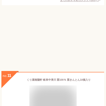
11
no.
くり屋南陽軒 岐阜中津川 栗100％ 栗きんとん10個入り