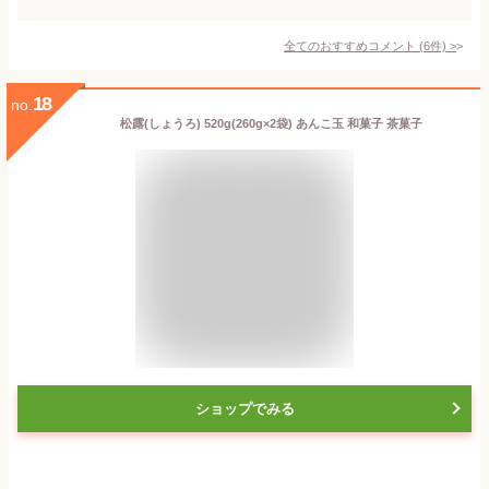
全てのおすすめコメント
(
6
件)
>
18
no.
松露(しょうろ) 520g(260g×2袋) あんこ玉 和菓子 茶菓子
ショップでみる