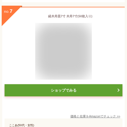
7
no.
経木舟皿7寸 木舟7寸(50枚入り)
ショップでみる
価格と在庫を
Amazon
でチェック
>>
ここあ(50代・女性)