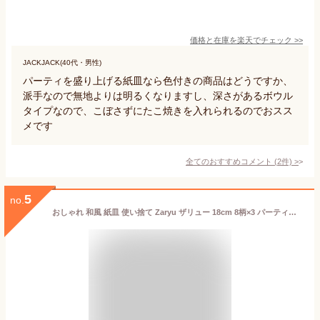
価格と在庫を
楽天
でチェック
>>
JACKJACK(40代・男性)
パーティを盛り上げる紙皿なら色付きの商品はどうですか、
派手なので無地よりは明るくなりますし、深さがあるボウル
タイプなので、こぼさずにたこ焼きを入れられるのでおスス
メです
全てのおすすめコメント
(
2
件)
>
5
no.
おしゃれ 和風 紙皿 使い捨て Zaryu ザリュー 18cm 8柄×3 パーティー お祝い イベント