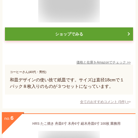
ショップでみる
価格と在庫を
Amazon
でチェック
>>
コーヒーさん(40代・男性)
和皿デザインの使い捨て紙皿です。サイズは直径18cmで１
パック８枚入りのものが３つセットになっています。
全てのおすすめコメント
(
5
件)
>
6
no.
HRS たこ焼き 舟皿6寸 木舟6寸 経木舟皿6寸 100枚 業務用