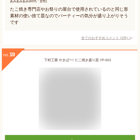
あみあみあみ(40代・女性)
たこ焼き専門店やお祭りの屋台で使用されているのと同じ形
素材の使い捨て皿なのでパーティーの気分が盛り上がりそう
です
全てのおすすめコメント
(
1
件)
>
19
no.
下村工業 やきぱー! たこ焼き盛り皿 YP-603