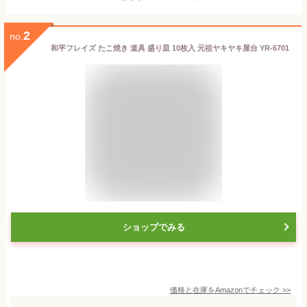
2
no.
和平フレイズ たこ焼き 道具 盛り皿 10枚入 元祖ヤキヤキ屋台 YR-6701
ショップでみる
価格と在庫を
Amazon
でチェック
>>