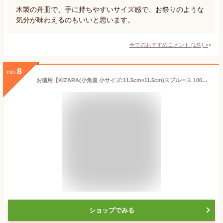
木製の舟皿で、手に持ちやすいサイズ感で、お祭りのような
気分が味わえるのもいいと思います。
全てのおすすめコメント
(
1
件)
>
8
no.
お徳用【KIZARA(小角皿 小サイズ:11.5cm×11.5cm)スプルース 100枚入り】紙皿の様な木皿 パーティー 使い捨て キャンプ 食器 アウトドア 簡易皿 木製 皿 木 お皿 国産 木製 バーベキュー 角皿 桧 檜 四角 お供え 紙皿より良い
ショップでみる