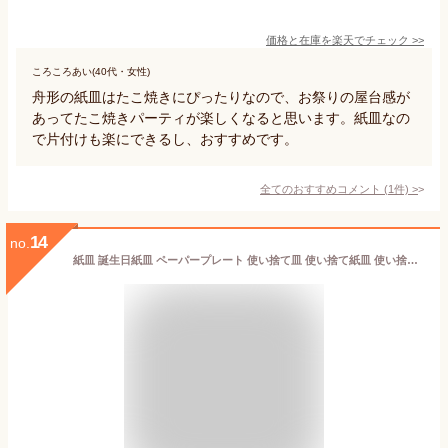
価格と在庫を
楽天
でチェック
>>
ころころあい(40代・女性)
舟形の紙皿はたこ焼きにぴったりなので、お祭りの屋台感が
あってたこ焼きパーティが楽しくなると思います。紙皿なの
で片付けも楽にできるし、おすすめです。
全てのおすすめコメント
(
1
件)
>
14
no.
紙皿 誕生日紙皿 ペーパープレート 使い捨て皿 使い捨て紙皿 使い捨て食器 カワイイ 誕生日 パーティー使い捨て食器セット（4色８枚入）