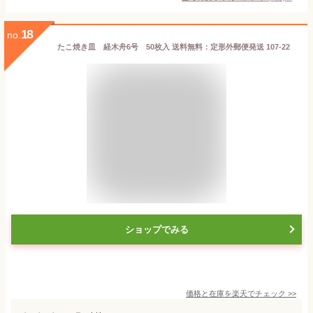
18
no.
たこ焼き皿 経木舟6号 50枚入 送料無料：定形外郵便発送 107-22
ショップでみる
価格と在庫を
楽天
でチェック
>>