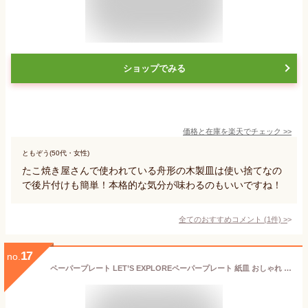
ショップでみる
価格と在庫を
楽天
でチェック
>>
ともぞう(50代・女性)
たこ焼き屋さんで使われている舟形の木製皿は使い捨てなの
で後片付けも簡単！本格的な気分が味わるのもいいですね！
全てのおすすめコメント
(
1
件)
>
17
no.
ペーパープレート LET’S EXPLOREペーパープレート 紙皿 おしゃれ かわいい 誕生日 誕生日会 バースデーパーティ 使い捨て紙皿 テーブルコーディネート ベビーシャワー merimeri メリメリ