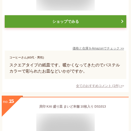
ショップでみる
価格と在庫を
Amazon
でチェック
>>
コーヒーさん(40代・男性)
スクエアタイプの紙皿です。暖かくなってきたのでパステル
カラーで彩られたお皿などいかがですか。
全てのおすすめコメント
(
1
件)
>
15
no.
貝印 KAI 盛り皿 まいど本舗 10枚入り DS1013