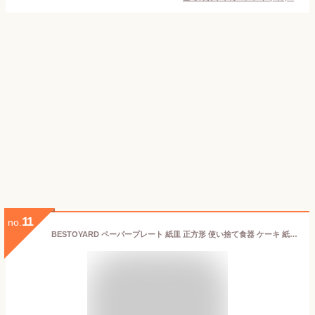
11
no.
BESTOYARD ペーパープレート 紙皿 正方形 使い捨て食器 ケーキ 紙プレート パーティー イベント ピクニック 誕生日 バーベキューに 業務用 40枚セット