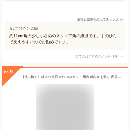
価格と在庫を
楽天
でチェック
>>
ちょプラ(40代・女性)
約11cm角の少し小さめのスクエア角の紙皿です。手のひら
で支えやすいのでお勧めですよ。
全てのおすすめコメント
(
1
件)
>
9
no.
【使い捨て】 経木の 舟皿 8寸100枚セット 屋台 町内会 お祭り 夜店 木皿 薄板 器 業務用 たこ焼きパーティー タコパ 船皿