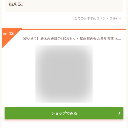
出来る。
全てのおすすめコメント
(
1
件)
>
13
no.
【使い捨て】 経木の 舟皿 7寸50枚セット 屋台 町内会 お祭り 夜店 木皿 薄板 器 業務用 たこ焼き パーティー タコパ 船皿
ショップでみる