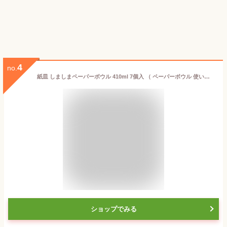
4
no.
紙皿 しましまペーパーボウル 410ml 7個入 （ ペーパーボウル 使い捨て おしゃれ ペーパープレート 簡易食器 紙容器 使い捨て容器 ボーダー BBQ バーベキュー アウトドア トレー カラフル しましま ）【3980円以上送料無料】
ショップでみる