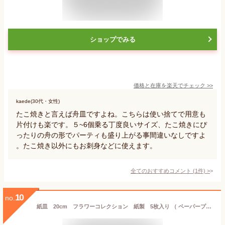
ショップでみる
価格と在庫を
楽天
でチェック
>>
kaede(30代・女性)
たこ焼きと言えば舟皿ですよね。こちらは使い捨てで用意も
片付けも楽です。５~6個乗る丁度良いサイズ、たこ焼きにぴ
ったりの舟の形でパーティも盛り上がる事間違いなしですよ
。たこ焼き以外にもお刺身などに使えます。
全てのおすすめコメント
(
1
件)
>
10
no.
紙皿 20cm フラワーコレクション 紙製 5枚入り （ ペーパープレート 紙食器 紙容器 使い捨て容器 花柄 紙製 ） 【3980円以上送料無料】