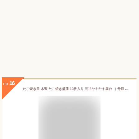
16
no.
たこ焼き皿 木製 たこ焼き盛皿 10枚入り 元祖ヤキヤキ屋台 （ 舟皿 経木舟皿 屋台風 使い捨て たこ焼き用 たこ焼き 皿 たこ焼き盛り皿 盛皿 経木舟 消耗品 木製 トレイ トレー 屋台小物 粉もの道具 お持ち帰り用 ）