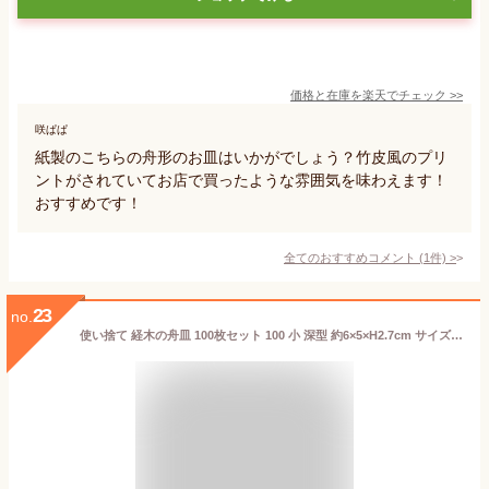
価格と在庫を
楽天
でチェック
>>
咲ぱぱ
紙製のこちらの舟形のお皿はいかがでしょう？竹皮風のプリ
ントがされていてお店で買ったような雰囲気を味わえます！
おすすめです！
全てのおすすめコメント
(
1
件)
>
23
no.
使い捨て 経木の舟皿 100枚セット 100 小 深型 約6×5×H2.7cm サイズをご確認後、ご購入ください。