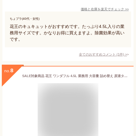
価格と在庫を
楽天
でチェック
>>
ちょプラ(40代・女性)
花王のキュキュットがおすすめです。たっぷり4.5L入りの業
務用サイズです。かなりお得に買えますよ。除菌効果が高い
です。
全てのおすすめコメント
(
1
件)
>
8
no.
SALE対象商品 花王 ワンダフル 4.5L 業務用 大容量 詰め替え 原液タイプ 食器用洗剤 食器 野菜 果物 包丁 まな板 調理器具 厨房器具 液体 コスパ 厨房 キッチン 台