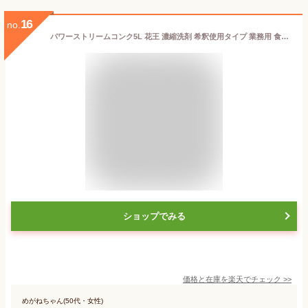
16
no.
パワーストリームコンク5L 花王 濃縮洗剤 希釈使用タイプ 業務用 食器用中性洗剤 野菜用中性洗剤 台所洗剤 希釈使用 野菜も洗える 無香料 中性 液体 環境対応容器 アルミ使用可 つぶせる容器 ポイント消化
ショップでみる
価格と在庫を
楽天
でチェック
>>
めがねちゃん(50代・女性)