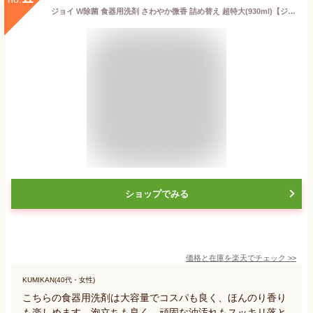
ジョイ W除菌 食器用洗剤 さわやか微香 詰め替え 超特大(930ml)【ジョイ(Joy)】
ショップでみる
価格と在庫を
楽天
でチェック
>>
KUMIKAN(40代・女性)
こちらの食器用洗剤は大容量でコスパも良く、ほんのり香り
も楽しめます。泡立ちも良く、頑固な油汚れもスッキリ落と