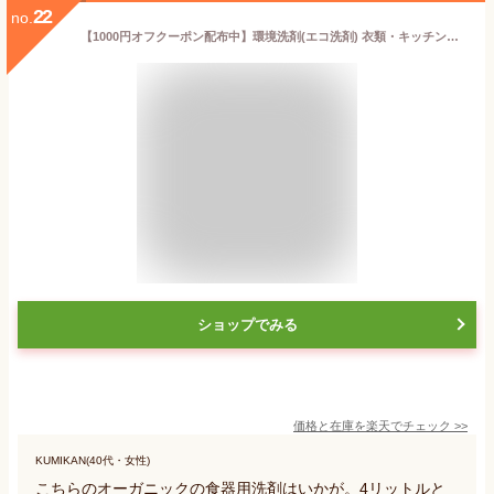
22
no.
【1000円オフクーポン配布中】環境洗剤(エコ洗剤) 衣類・キッチン用 ココナツ洗剤 4L 多目的 香料無添加 オーガニック洗浄剤 ブルーシーインターナショナル【〜 9月11日(月)1:59まで】
ショップでみる
価格と在庫を
楽天
でチェック
>>
KUMIKAN(40代・女性)
こちらのオーガニックの食器用洗剤はいかが。4リットルと