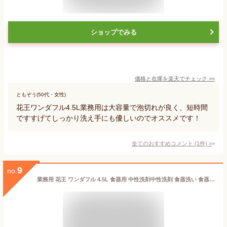
ショップでみる
価格と在庫を
楽天
でチェック
>>
ともぞう(50代・女性)
花王ワンダフル4.5L業務用は大容量で泡切れが良く、短時間
ですすげてしっかり洗え手にも優しいのでオススメです！
全てのおすすめコメント
(
1
件)
>
9
no.
業務用 花王 ワンダフル 4.5L 食器用 中性洗剤中性洗剤 食器洗い 食器用 洗剤 油汚れ 食器洗浄機 食洗機 詰め替え 洗浄 除菌 消臭 殺菌 消毒 厨房 清掃 掃除 キッチン 台所 皿 食器用 洗剤 台所洗剤 レストラン