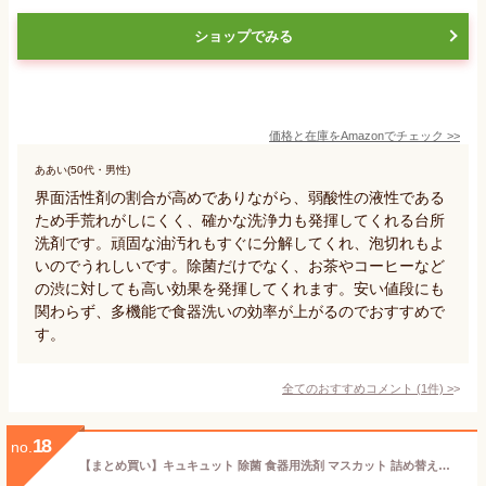
ショップでみる
価格と在庫を
Amazon
でチェック
>>
ああい(50代・男性)
界面活性剤の割合が高めでありながら、弱酸性の液性である
ため手荒れがしにくく、確かな洗浄力も発揮してくれる台所
洗剤です。頑固な油汚れもすぐに分解してくれ、泡切れもよ
いのでうれしいです。除菌だけでなく、お茶やコーヒーなど
の渋に対しても高い効果を発揮してくれます。安い値段にも
関わらず、多機能で食器洗いの効率が上がるのでおすすめで
す。
全てのおすすめコメント
(
1
件)
>
18
no.
【まとめ買い】キュキュット 除菌 食器用洗剤 マスカット 詰め替え用 スーパージャンボサイズ 1380ml×2個