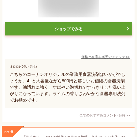
ショップでみる
価格と在庫を
楽天
でチェック
>>
オロロ(40代・男性)
こちらのコーナンオリジナルの業務用食器洗剤はいかがでし
ょうか。4Lと大容量ながら800円と嬉しいお値段の食器洗剤
です。油汚れに強く、すばやい泡切れですっきりした洗い上
がりになっています。ライムの香りさわやかな食器専用洗剤
でお勧めです。
全てのおすすめコメント
(
1
件)
>
6
no.
「ライオン」 Magica速乾＋カラッと除菌 クリアレモン本体 220ml