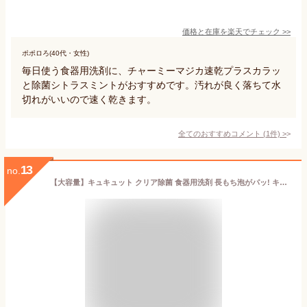
価格と在庫を
楽天
でチェック
>>
ポポロろ(40代・女性)
毎日使う食器用洗剤に、チャーミーマジカ速乾プラスカラッ
と除菌シトラスミントがおすすめです。汚れが良く落ちて水
切れがいいので速く乾きます。
全てのおすすめコメント
(
1
件)
>
13
no.
【大容量】キュキュット クリア除菌 食器用洗剤 長もち泡がパッ! キュッと実感! グレープフルーツの香り 詰替え用 1380ml