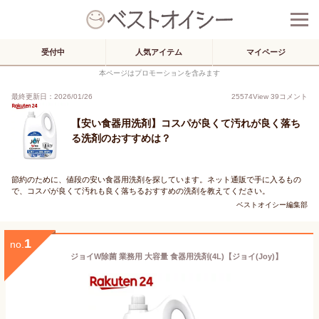
受付中
人気アイテム
マイページ
本ページはプロモーションを含みます
最終更新日：2026/01/26
25574
View
39
コメント
【安い食器用洗剤】コスパが良くて汚れが良く落ち
る洗剤のおすすめは？
節約のために、値段の安い食器用洗剤を探しています。ネット通販で手に入るもの
で、コスパが良くて汚れも良く落ちるおすすめの洗剤を教えてください。
ベストオイシー編集部
1
no.
ジョイW除菌 業務用 大容量 食器用洗剤(4L)【ジョイ(Joy)】