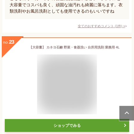
大容量でコスパも良く、頑固な油汚れも綺麗に落ちます。衣
類洗剤やお風呂洗剤としても使用できるのもいいですね
全てのおすすめコメント
(
1
件)
>
23
no.
【大容量】 カネヨ石鹸 野菜・食器洗い 台所用洗剤 業務用 4L
ショップでみる