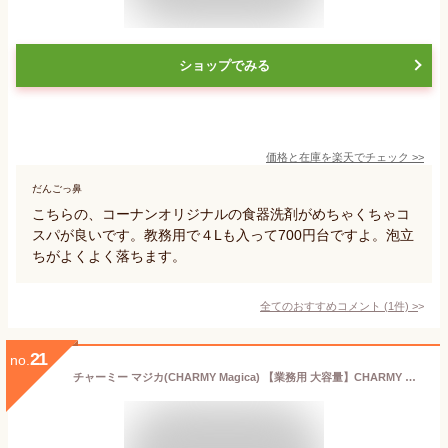
ショップでみる
価格と在庫を
楽天
でチェック
>>
だんごっ鼻
こちらの、コーナンオリジナルの食器洗剤がめちゃくちゃコ
スパが良いです。教務用で４Lも入って700円台ですよ。泡立
ちがよくよく落ちます。
全てのおすすめコメント
(
1
件)
>
21
no.
チャーミー マジカ(CHARMY Magica) 【業務用 大容量】CHARMY Magica除菌プラスプロフェッショナル微香ハーバルグリーンの香り1.9L食器用洗剤