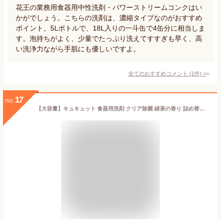
花王の業務用食器用中性洗剤・パワーストリームコンクはい
かがでしょう。こちらの洗剤は、濃縮タイプなのがおすすめ
ポイント。5Lボトルで、18L入りの一斗缶で4缶分に相当しま
す。泡持ちがよく、少量でたっぷり洗えてすすぎも早く、高
い洗浄力ながら手肌にも優しいですよ。
全てのおすすめコメント
(
1
件)
>
17
no.
【大容量】キュキュット 食器用洗剤 クリア除菌 緑茶の香り 詰め替え 1380ml×2個