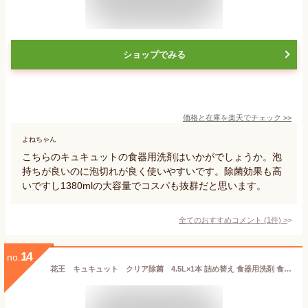
ショップでみる
価格と在庫を
楽天
でチェック
>>
よねちゃん
こちらのキュキュットの食器用洗剤はいかがでしょうか。泡
持ちが良いのに泡切れが良く使いやすいです。除菌効果も高
いですし1380mlの大容量でコスパも抜群だと思います。
全てのおすすめコメント
(
1
件)
>
14
no.
花王 キュキュット クリア除菌 4.5L×1本 詰め替え 食器用洗剤 食器洗剤 大容量