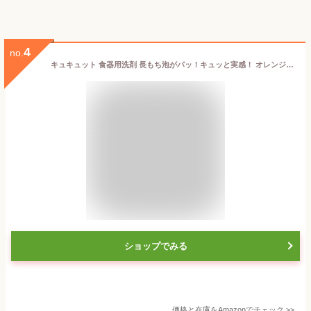
4
no.
キュキュット 食器用洗剤 長もち泡がパッ！キュッと実感！ オレンジの香り 詰替え用 １２５０ｍｌ
ショップでみる
価格と在庫を
Amazon
でチェック
>>