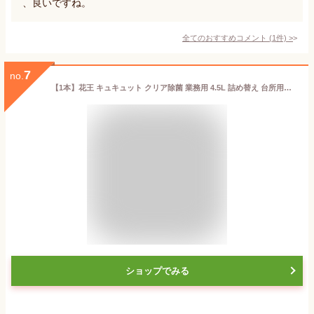
、良いですね。
全てのおすすめコメント
(
1
件)
>
7
no.
【1本】花王 キュキュット クリア除菌 業務用 4.5L 詰め替え 台所用洗剤 食器洗い洗剤 4.5L×1個入 送料無料
ショップでみる