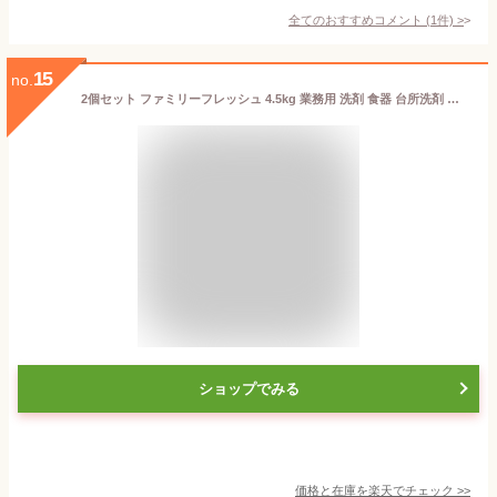
全てのおすすめコメント
(
1
件)
>
15
no.
2個セット ファミリーフレッシュ 4.5kg 業務用 洗剤 食器 台所洗剤 油汚れ 2本セット Kao ライムの香り プロフェッショナル 植物由来 【D】 [2306SX]
ショップでみる
価格と在庫を
楽天
でチェック
>>