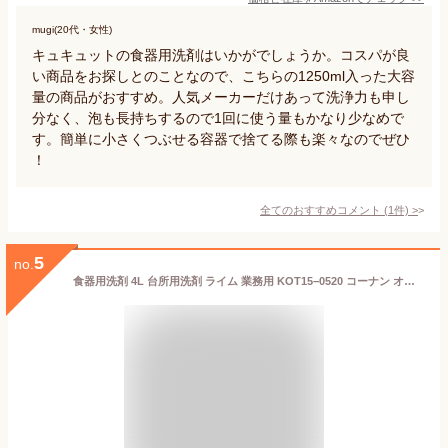
mugi(20代・女性)
キュキュットの食器用洗剤はいかがでしょうか。コスパが良
い商品をお探しとのことなので、こちらの1250ml入った大容
量の商品がおすすめ。人気メーカーだけあって洗浄力も申し
分なく、泡も長持ちするので1回に使う量もかなり少なめで
す。簡単に小さくつぶせる容器で捨てる際も楽々なのでぜひ
！
全てのおすすめコメント
(
1
件)
>
5
no.
食器用洗剤 4L 台所用洗剤 ライム 業務用 KOT15−0520 コーナン オリジナル LIFELEX 台所用 業務用洗剤 業務用 油汚れ 中性 大容量 食器洗剤 4L 洗剤 爽やか 食器用 手肌 やさしい 守る ライムの香り