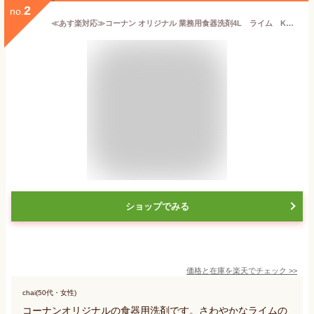
2
no.
≪あす楽対応≫コーナン オリジナル 業務用食器洗剤4L ライム KOT15−0520
ショップでみる
価格と在庫を
楽天
でチェック
>>
chai(50代・女性)
コーナンオリジナルの食器用洗剤です。さわやかなライムの